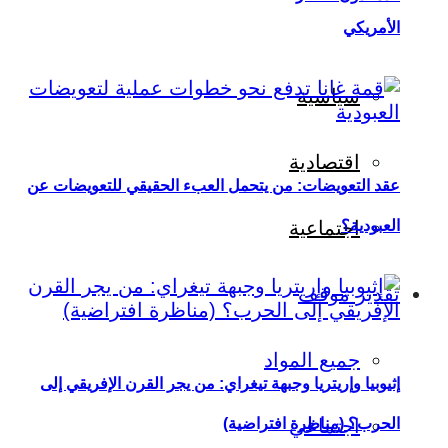
الأمريكي
سياسية
اقتصادية
عقد التعويضات: من يتحمل العبء الحقيقي للتعويضات عن
العبودية؟
اجتماعية
تقدير موقف
جميع المواد
إثيوبيا وإريتريا وجبهة تيغراي: من يجر القرن الإفريقي إلى
اجتماعي
الحرب؟ (مناظرة افتراضية)