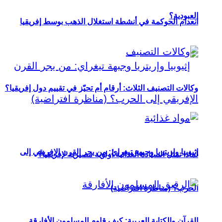
العبودية؟
انعدام الحوكمة في أنشطة استغلال الذهب بوسط إفريقيا
وكالات التصنيف الثلاث: أرقام أم تحيّز في تقييم دول إفريقيا؟
إثيوبيا وإريتريا وجبهة تيغراي: من يجر القرن الإفريقي إلى
لماذا تمثل السيادة الغذائية أولوية مصيرية لإفريقيا؟
الحرب؟ (مناظرة افتراضية)
القرآن والكتابة العربية: كيف قاوم المسلمون الأفارقة