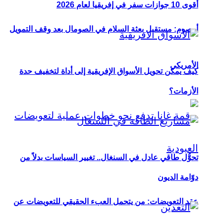
أقوى 10 جوازات سفر في إفريقيا لعام 2026
أوصوم: مستقبل بعثة السلام في الصومال بعد وقف التمويل
الأمريكي
كيف يمكن تحويل الأسواق الإفريقية إلى أداة لتخفيف حدة
الأزمات؟
تحوُّل طاقي عادل في السنغال.. تغيير السياسات بدلاً من
دوّامة الديون
عقد التعويضات: من يتحمل العبء الحقيقي للتعويضات عن