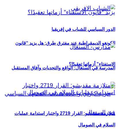
الدور السياسي للشباب في إفريقيا
الكونغو الديمقراطية عند مفترق طرق: هل يزيد “قانون
الاستفتاء” أزماتها تعقيدًا؟
المدرسة في السنغال: الواقع والتحديات وآفاق المستقبل
متلازمة مقديشو: القرار 2719 واختبار استدامة عمليات
السلام في الصومال