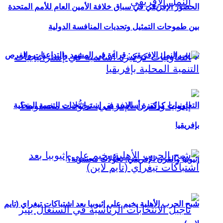
الحضور الإفريقي في سباق خلافة الأمين العام للأمم المتحدة
بين طموحات التمثيل وتحديات المنافسة الدولية
تهريب النمل الإفريقي: قراءة في المشهد والتداعيات والفرص
التعاونيات كركيزة أساسية في إستراتيجيات التنمية المحلية
بإفريقيا
إثيوبيا والقرن الإفريقي: تحوُّلات محسوبة؟
شبح الحرب الأهلية يخيم على إثيوبيا بعد اشتباكات تيغراي (تايم