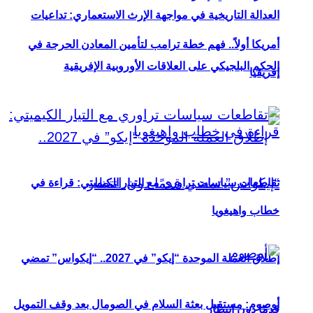
العدالة التاريخية في مواجهة الإرث الاستعماري: تداعيات
أمريكا أولاً.. فهم خطة ترامب لتأمين المعادن الحرجة في
الحكم البلجيكي على العلاقات الأوروبية الإفريقية
إفريقيا
تقاطعات سياسات تراوري مع التيار الكيميتي: قراءة في
خطاب واهيغويا
إطلاق العملة الموحدة “إيكو” في 2027.. “إيكواس” تمضي
أوصوم: مستقبل بعثة السلام في الصومال بعد وقف التمويل
قدمًا دون انتظار