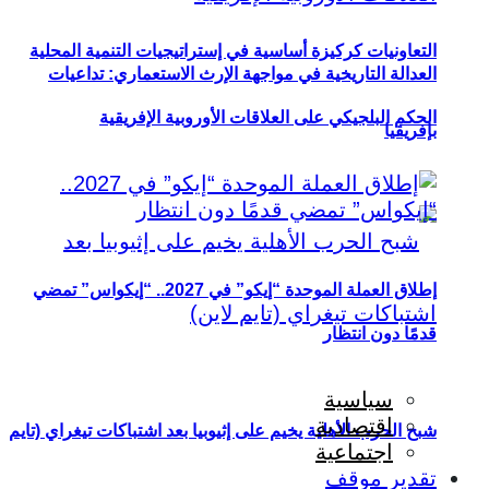
التعاونيات كركيزة أساسية في إستراتيجيات التنمية المحلية
العدالة التاريخية في مواجهة الإرث الاستعماري: تداعيات
الحكم البلجيكي على العلاقات الأوروبية الإفريقية
بإفريقيا
إطلاق العملة الموحدة “إيكو” في 2027.. “إيكواس” تمضي
قدمًا دون انتظار
سياسية
اقتصادية
شبح الحرب الأهلية يخيم على إثيوبيا بعد اشتباكات تيغراي (تايم
اجتماعية
تقدير موقف