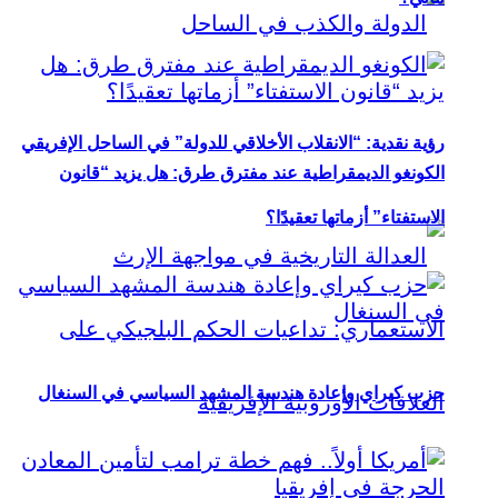
رؤية نقدية: “الانقلاب الأخلاقي للدولة” في الساحل الإفريقي
الكونغو الديمقراطية عند مفترق طرق: هل يزيد “قانون
الاستفتاء” أزماتها تعقيدًا؟
حزب كيراي وإعادة هندسة المشهد السياسي في السنغال