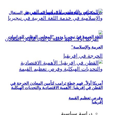
حزب كيراي وإعادة هندسة المشهد السياسي في السنغال
اللغة العربية في نيجيريا ودور “المجلس الوطني للدراسات
العربية والإسلامية”
أمريكا أولاً.. فهم خطة ترامب لتأمين المعادن الحرجة في
القطن في إفريقيا: الأهمية الاقتصادية والتحديات الهيكلية
وفرص تعظيم القيمة
إفريقيا
دراسة سياسية