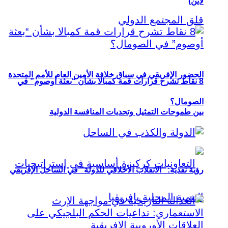
لاين)
الحضور الإفريقي في سباق خلافة الأمين العام للأمم المتحدة
8 نقاط تشرح قرارات قمة كمبالا بشأن “بعثة أوصوم” في
الصومال؟
بين طموحات التمثيل وتحديات المنافسة الدولية
رؤية نقدية: “الانقلاب الأخلاقي للدولة” في الساحل الإفريقي