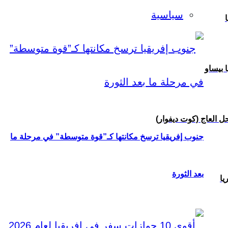
سياسية
ا
ا بيساو
 العاج (كوت ديفوار)
جنوب إفريقيا ترسخ مكانتها كـ”قوة متوسطة” في مرحلة ما
بعد الثورة
يا