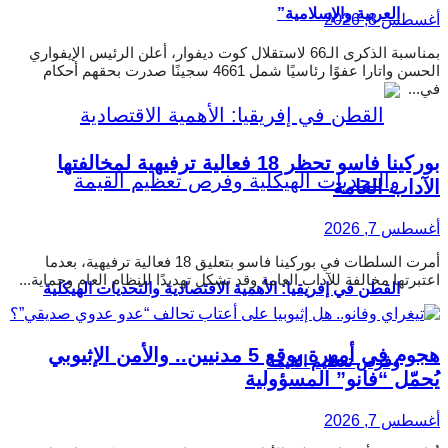
العربية والإسلامية”
أغسطس 8, 2026
بمناسبة الذكرى الـ66 لاستقلال كوت ديفوار، أعلن الرئيس الإيفواري
الحسن واتارا عفوًا رئاسيًا شمل 4661 سجينًا صدرت بحقهم أحكام
في...
بوركينا فاسو تحظر 18 فعالية ترفيهية لمخالفتها
الآداب العامة
أغسطس 7, 2026
أمرت السلطات في بوركينا فاسو بتعليق 18 فعالية ترفيهية، بعدما
اعتبرتها مخالفة للآداب العامة وقد تشكل تهديدًا للنظام العام وحماية...
القطن في إفريقيا: الأهمية الاقتصادية والتحديات الهيكلية
هجوم في أمهرة يوقع 5 مدنيين.. والأمن الإثيوبي
وفرص تعظيم القيمة
يُحمّل “فانو” المسؤولية
أغسطس 7, 2026