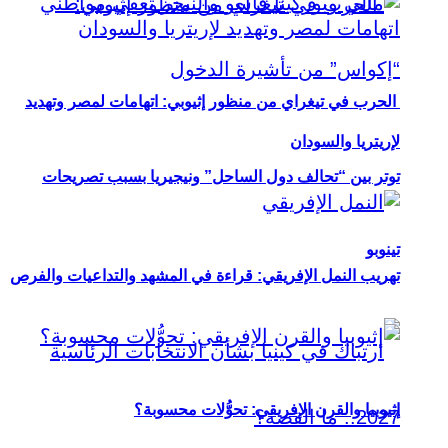
الحرب في تيغراي من منظور إثيوبي: اتهامات لمصر وتهديد
لإريتريا والسودان
توتر بين “تحالف دول الساحل” ونيجيريا بسبب تصريحات
تينوبو
تهريب النمل الإفريقي: قراءة في المشهد والتداعيات والفرص
إثيوبيا والقرن الإفريقي: تحوُّلات محسوبة؟