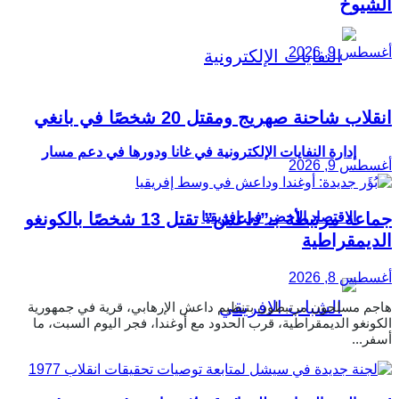
الشيوخ
أغسطس 9, 2026
انقلاب شاحنة صهريج ومقتل 20 شخصًا في بانغي
إدارة النفايات الإلكترونية في غانا ودورها في دعم مسار
أغسطس 9, 2026
الاقتصاد الأخضر في إفريقيا
جماعة مرتبطة بـ”داعش” تقتل 13 شخصًا بالكونغو
الديمقراطية
أغسطس 8, 2026
هاجم مسلحون مرتبطون بتنظيم داعش الإرهابي، قرية في جمهورية
الكونغو الديمقراطية، قرب الحدود مع أوغندا، فجر اليوم السبت، ما
أسفر...