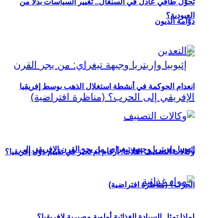
تحوُّل طاقي عادل في السنغال.. تغيير السياسات بدلاً من
العبودية؟
دوّامة الديون
انعدام الحوكمة في أنشطة استغلال الذهب بوسط إفريقيا
إثيوبيا وإريتريا وجبهة تيغراي: من يجر القرن الإفريقي إلى
وكالات التصنيف الثلاث: أرقام أم تحيّز في تقييم دول إفريقيا؟
الحرب؟ (مناظرة افتراضية)
لماذا تمثل السيادة الغذائية أولوية مصيرية لإفريقيا؟