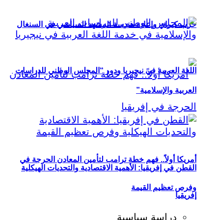
حزب كيراي وإعادة هندسة المشهد السياسي في السنغال
اللغة العربية في نيجيريا ودور “المجلس الوطني للدراسات
العربية والإسلامية”
أمريكا أولاً.. فهم خطة ترامب لتأمين المعادن الحرجة في
القطن في إفريقيا: الأهمية الاقتصادية والتحديات الهيكلية
وفرص تعظيم القيمة
إفريقيا
دراسة سياسية