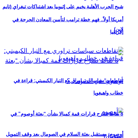
شبح الحرب الأهلية يخيم على إثيوبيا بعد اشتباكات تيغراي (تايم
أمريكا أولاً.. فهم خطة ترامب لتأمين المعادن الحرجة في
لاين)
إفريقيا
تقاطعات سياسات تراوري مع التيار الكيميتي: قراءة في
خطاب واهيغويا
8 نقاط تشرح قرارات قمة كمبالا بشأن “بعثة أوصوم” في
أوصوم: مستقبل بعثة السلام في الصومال بعد وقف التمويل
الصومال؟