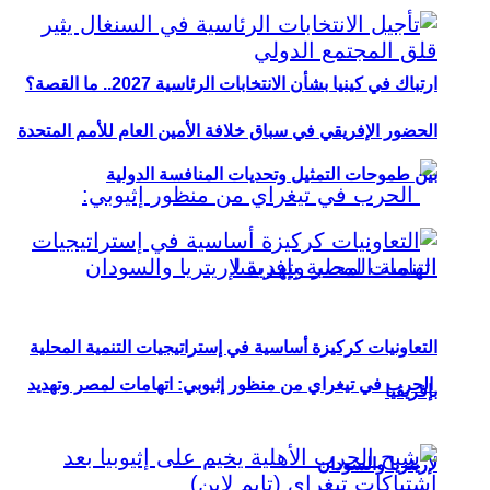
ارتباك في كينيا بشأن الانتخابات الرئاسية 2027.. ما القصة؟
الحضور الإفريقي في سباق خلافة الأمين العام للأمم المتحدة
بين طموحات التمثيل وتحديات المنافسة الدولية
التعاونيات كركيزة أساسية في إستراتيجيات التنمية المحلية
الحرب في تيغراي من منظور إثيوبي: اتهامات لمصر وتهديد
بإفريقيا
لإريتريا والسودان