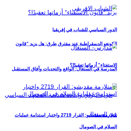
الدور السياسي للشباب في إفريقيا
الكونغو الديمقراطية عند مفترق طرق: هل يزيد “قانون
الاستفتاء” أزماتها تعقيدًا؟
المدرسة في السنغال: الواقع والتحديات وآفاق المستقبل
متلازمة مقديشو: القرار 2719 واختبار استدامة عمليات
السلام في الصومال