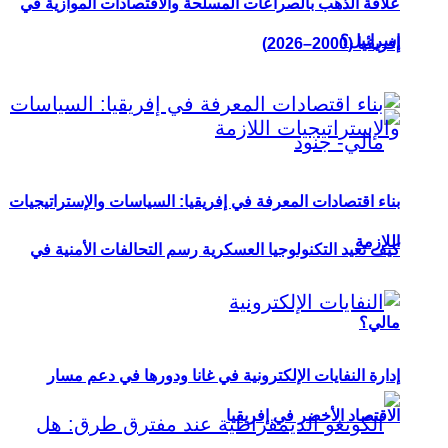
علاقة الذهب بالصراعات المسلحة والاقتصادات الموازية في
إسرائيل؟
إفريقيا (2000–2026)
بناء اقتصادات المعرفة في إفريقيا: السياسات والإستراتيجيات
اللازمة
كيف تعيد التكنولوجيا العسكرية رسم التحالفات الأمنية في
مالي؟
إدارة النفايات الإلكترونية في غانا ودورها في دعم مسار
الاقتصاد الأخضر في إفريقيا