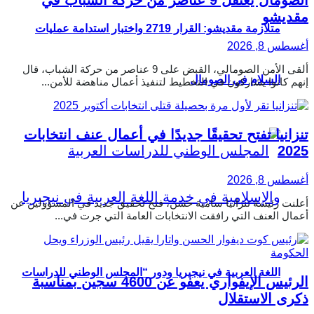
الصومال يعتقل 9 عناصر من حركة الشباب في
مقديشو
متلازمة مقديشو: القرار 2719 واختبار استدامة عمليات
أغسطس 8, 2026
ألقى الأمن الصومالي، القبض على 9 عناصر من حركة الشباب، قال
السلام في الصومال
إنهم كانوا يشاركون في التخطيط لتنفيذ أعمال مناهضة للأمن...
تنزانيا تفتح تحقيقًا جديدًا في أعمال عنف انتخابات
2025
أغسطس 8, 2026
أعلنت رئيسة تنزانيا سامية حسن، فتح تحقيق جديد في المسؤولين عن
أعمال العنف التي رافقت الانتخابات العامة التي جرت في...
اللغة العربية في نيجيريا ودور “المجلس الوطني للدراسات
الرئيس الإيفواري يعفو عن 4600 سجين بمناسبة
ذكرى الاستقلال