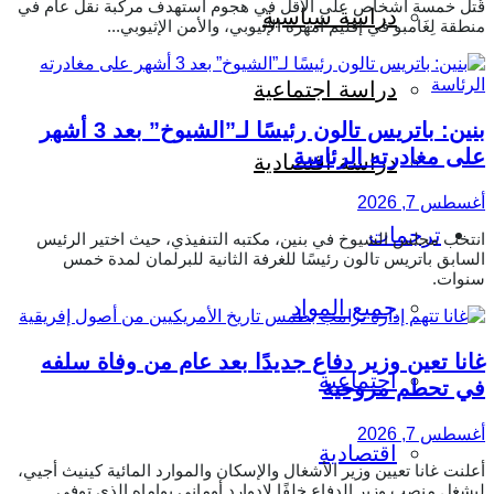
قُتل خمسة أشخاص على الأقل في هجوم استهدف مركبة نقل عام في
دراسة سياسية
منطقة لِغَامبو في إقليم أمهرة الإثيوبي، والأمن الإثيوبي...
دراسة اجتماعية
بنين: باتريس تالون رئيسًا لـ”الشيوخ” بعد 3 أشهر
على مغادرته الرئاسة
دراسة اقتصادية
أغسطس 7, 2026
ترجمات
انتخب مجلس الشيوخ في بنين، مكتبه التنفيذي، حيث اختير الرئيس
السابق باتريس تالون رئيسًا للغرفة الثانية للبرلمان لمدة خمس
سنوات.
جميع المواد
غانا تعين وزير دفاع جديدًا بعد عام من وفاة سلفه
اجتماعية
في تحطم مروحية
أغسطس 7, 2026
اقتصادية
أعلنت غانا تعيين وزير الأشغال والإسكان والموارد المائية كينيث أجيي،
ليشغل منصب وزير الدفاع خلفًا لإدوارد أوماني بواماه الذي توفي...