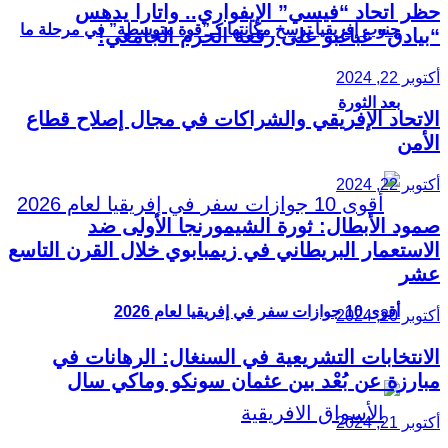
حظر اتحاد “فيسي” الإيفواري.. واتارا يدهس
جنوب إفريقيا ترسخ مكانتها كـ”قوة متوسطة” في مرحلة ما
“بيادق” غباغبو على رقعة الحرم الجامعي!
أكتوبر 22, 2024
بعد الثورة
الاتحاد الإفريقي والشراكات في مجال إصلاح قطاع
الأمن
أكتوبر 22, 2024
صمود الأبطال: ثورة الشيمورنجا الأولى ضد
الاستعمار البريطاني في زيمبابوي خلال القرن التاسع
عشر
أقوى 10 جوازات سفر في إفريقيا لعام 2026
أكتوبر 20, 2024
الانتخابات التشريعية في السنغال: الرهانات في
مبارزة عن بُعْد بين عثمان سونكو وماكي سال
أكتوبر 21, 2024