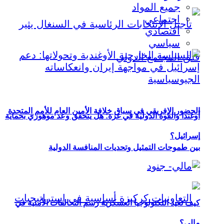
جميع المواد
اجتماعي
اقتصادي
سياسي
الحضور الإفريقي في سباق خلافة الأمين العام للأمم المتحدة
أوغندا والقوة الدولية في غزة: هل يتحقق وعد موهوزي بحماية
إسرائيل؟
بين طموحات التمثيل وتحديات المنافسة الدولية
كيف تعيد التكنولوجيا العسكرية رسم التحالفات الأمنية في
مالي؟