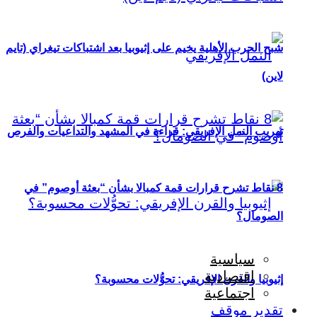
شبح الحرب الأهلية يخيم على إثيوبيا بعد اشتباكات تيغراي (تايم
لاين)
تهريب النمل الإفريقي: قراءة في المشهد والتداعيات والفرص
8 نقاط تشرح قرارات قمة كمبالا بشأن “بعثة أوصوم” في
الصومال؟
سياسية
اقتصادية
إثيوبيا والقرن الإفريقي: تحوُّلات محسوبة؟
اجتماعية
تقدير موقف