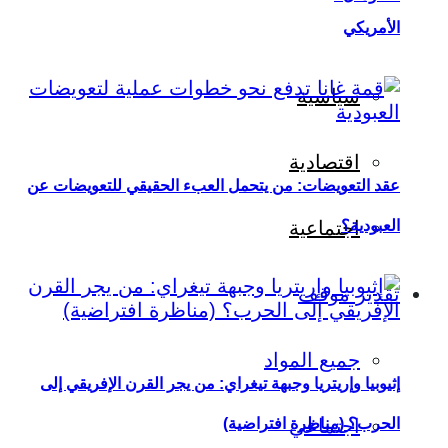
الأمريكي
سياسية
اقتصادية
عقد التعويضات: من يتحمل العبء الحقيقي للتعويضات عن
العبودية؟
اجتماعية
تقدير موقف
جميع المواد
إثيوبيا وإريتريا وجبهة تيغراي: من يجر القرن الإفريقي إلى
اجتماعي
الحرب؟ (مناظرة افتراضية)