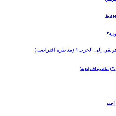
دية؟
رب؟ (مناظرة افتراضية)
 أحمد