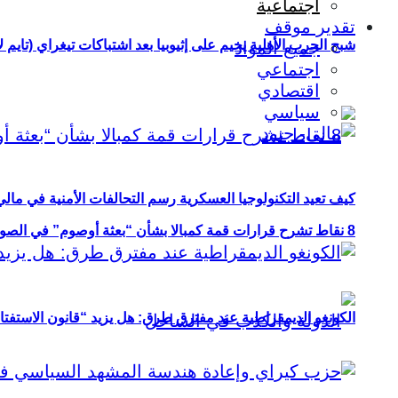
اجتماعية
تقدير موقف
شبح الحرب الأهلية يخيم على إثيوبيا بعد اشتباكات تيغراي (تايم ل
جميع المواد
اجتماعي
اقتصادي
سياسي
كيف تعيد التكنولوجيا العسكرية رسم التحالفات الأمنية في مال
8 نقاط تشرح قرارات قمة كمبالا بشأن “بعثة أوصوم” في الصومال؟
الكونغو الديمقراطية عند مفترق طرق: هل يزيد “قانون الاستفتاء” 