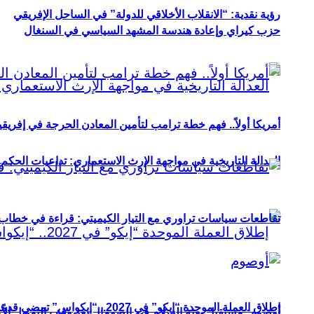
رؤية نقدية: “الانقلاب الأخلاقي للدولة” في الساحل الإفريقي
حزب كيراي وإعادة هندسة المشهد السياسي في السنغال
أمريكا أولاً.. فهم خطة ترامب لتأمين المعادن الحرجة في إفريقي
العدالة التاريخية في مواجهة الإرث الاستعماري: تداعيات الحكم ا
تقاطعات سياسات تراوري مع التيار الكيميتي: قراءة في خطاب و
إطلاق العملة الموحدة “إيكو” في 2027.. “إيكواس” تمضي قدمًا دون انتظار
أوصوم: مستقبل بعثة السلام في الصومال بعد وقف التمويل الأ