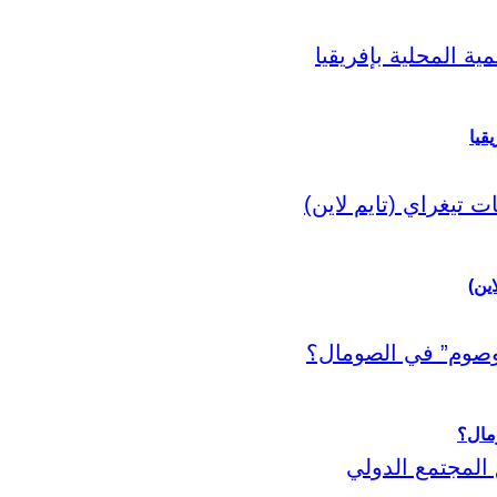
قيا
اين)