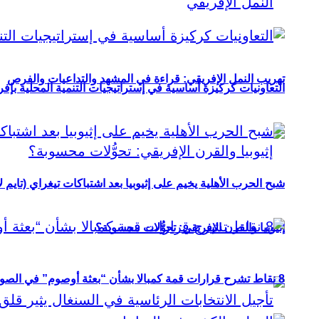
تهريب النمل الإفريقي: قراءة في المشهد والتداعيات والفرص
التعاونيات كركيزة أساسية في إستراتيجيات التنمية المحلية بإفري
شبح الحرب الأهلية يخيم على إثيوبيا بعد اشتباكات تيغراي (تايم ل
إثيوبيا والقرن الإفريقي: تحوُّلات محسوبة؟
8 نقاط تشرح قرارات قمة كمبالا بشأن “بعثة أوصوم” في الصومال؟