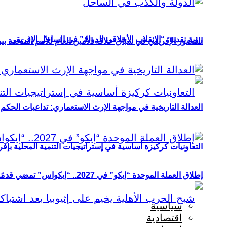
رؤية نقدية: “الانقلاب الأخلاقي للدولة” في الساحل الإفريقي
الحضور الإفريقي في سباق خلافة الأمين العام للأمم المتحدة ب
العدالة التاريخية في مواجهة الإرث الاستعماري: تداعيات الحكم ا
التعاونيات كركيزة أساسية في إستراتيجيات التنمية المحلية بإفري
إطلاق العملة الموحدة “إيكو” في 2027.. “إيكواس” تمضي قدمًا دون انتظار
سياسية
اقتصادية