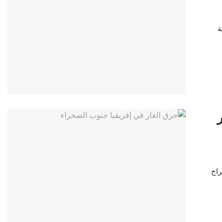
ة
راج