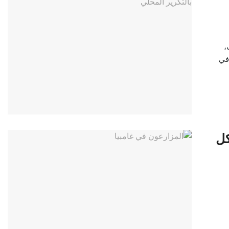
،
 في
كل