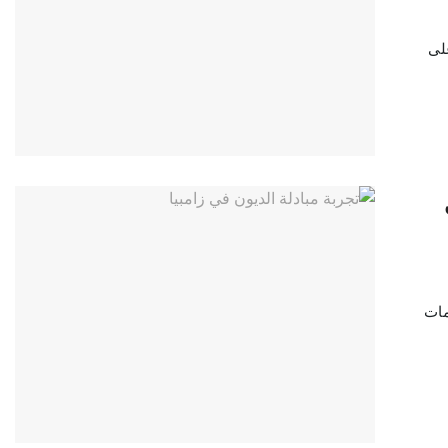
على
مات