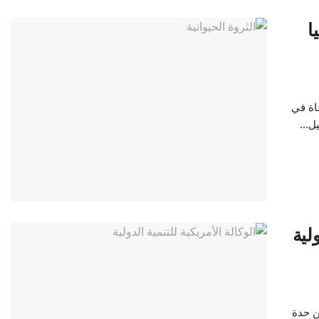
ا
اة في
ل...
لية
ن حدة