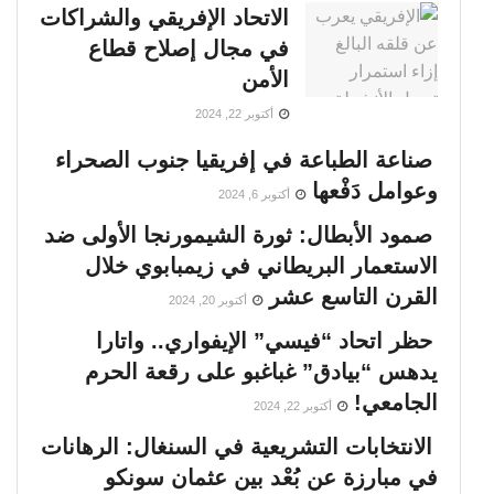
الاتحاد الإفريقي والشراكات
في مجال إصلاح قطاع
الأمن
أكتوبر 22, 2024
صناعة الطباعة في إفريقيا جنوب الصحراء
وعوامل دَفْعها
أكتوبر 6, 2024
صمود الأبطال: ثورة الشيمورنجا الأولى ضد
الاستعمار البريطاني في زيمبابوي خلال
القرن التاسع عشر
أكتوبر 20, 2024
حظر اتحاد “فيسي” الإيفواري.. واتارا
يدهس “بيادق” غباغبو على رقعة الحرم
الجامعي!
أكتوبر 22, 2024
الانتخابات التشريعية في السنغال: الرهانات
في مبارزة عن بُعْد بين عثمان سونكو