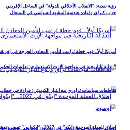
رؤية نقدية: “الانقلاب الأخلاقي للدولة” في الساحل الإفريقي
حزب كيراي وإعادة هندسة المشهد السياسي في السنغال
أمريكا أولاً.. فهم خطة ترامب لتأمين المعادن الحرجة في إفريقي
العدالة التاريخية في مواجهة الإرث الاستعماري: تداعيات الحكم ا
تقاطعات سياسات تراوري مع التيار الكيميتي: قراءة في خطاب و
إطلاق العملة الموحدة “إيكو” في 2027.. “إيكواس” تمضي قدمًا دون انتظار
أوصوم: مستقبل بعثة السلام في الصومال بعد وقف التمويل الأ