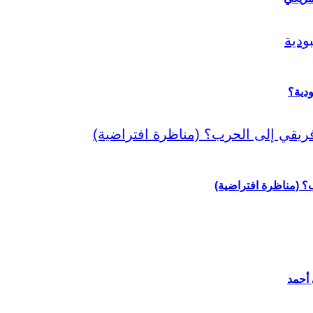
دية؟
رب؟ (مناظرة افتراضية)
 أحمد