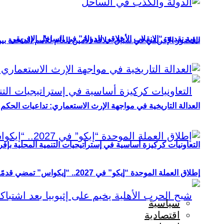
رؤية نقدية: “الانقلاب الأخلاقي للدولة” في الساحل الإفريقي
الحضور الإفريقي في سباق خلافة الأمين العام للأمم المتحدة ب
العدالة التاريخية في مواجهة الإرث الاستعماري: تداعيات الحكم ا
التعاونيات كركيزة أساسية في إستراتيجيات التنمية المحلية بإفري
إطلاق العملة الموحدة “إيكو” في 2027.. “إيكواس” تمضي قدمًا دون انتظار
سياسية
اقتصادية