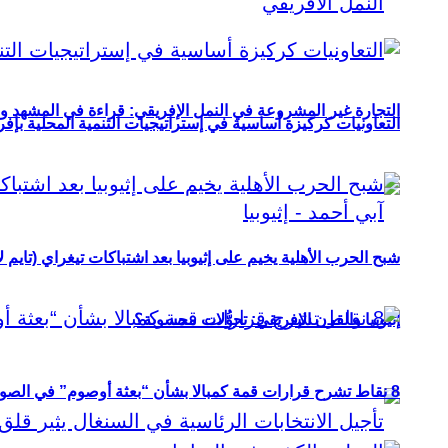
التجارة غير المشروعة في النمل الإفريقي: قراءة في المشهد و
التعاونيات كركيزة أساسية في إستراتيجيات التنمية المحلية بإفري
شبح الحرب الأهلية يخيم على إثيوبيا بعد اشتباكات تيغراي (تايم ل
إثيوبيا والقرن الإفريقي: تحوُّلات محسوبة؟
8 نقاط تشرح قرارات قمة كمبالا بشأن “بعثة أوصوم” في الصومال؟