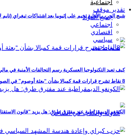
اجتماعية
تقدير موقف
شبح الحرب الأهلية يخيم على إثيوبيا بعد اشتباكات تيغراي (تايم ل
جميع المواد
اجتماعي
اقتصادي
سياسي
كيف تعيد التكنولوجيا العسكرية رسم التحالفات الأمنية في مال
8 نقاط تشرح قرارات قمة كمبالا بشأن “بعثة أوصوم” في الصومال؟
الكونغو الديمقراطية عند مفترق طرق: هل يزيد “قانون الاستفتاء” 