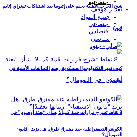
اجتماعية
شبح الحرب الأهلية يخيم على إثيوبيا بعد اشتباكات تيغراي (تايم
تقدير موقف
جميع المواد
اجتماعي
لاين)
اقتصادي
سياسي
كيف تعيد التكنولوجيا العسكرية رسم التحالفات الأمنية في
مالي؟
8 نقاط تشرح قرارات قمة كمبالا بشأن “بعثة أوصوم” في
الكونغو الديمقراطية عند مفترق طرق: هل يزيد “قانون
الصومال؟