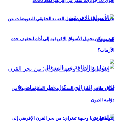
أقوى 10 جوازات سفر في إفريقيا لعام 2026
عقد التعويضات: من يتحمل العبء الحقيقي للتعويضات عن
كيف يمكن تحويل الأسواق الإفريقية إلى أداة لتخفيف حدة
العبودية؟
الأزمات؟
تحوُّل طاقي عادل في السنغال.. تغيير السياسات بدلاً من
دوّامة الديون
إثيوبيا وإريتريا وجبهة تيغراي: من يجر القرن الإفريقي إلى