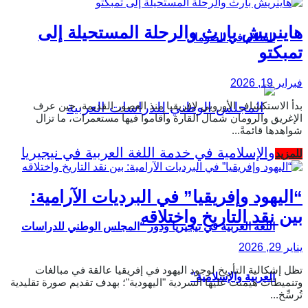
هاينريش بارث والرحلة المستحيلة إلى
السلام في الصومال
تمبكتو
فبراير 19, 2026
بدأ الاستكشاف الأوروبي لإفريقيا منذ العصور القديمة، حين عرف
الإغريق والرومان شمال القارة وأقاموا فيها مستعمرات، ما تزال
شواهدها قائمةً...
Details
للمزيد
“اليهود وإفريقيا” في البرديات الآرامية:
بين نقد التاريخ واختلاقه
اللغة العربية في نيجيريا ودور “المجلس الوطني للدراسات
يناير 29, 2026
تظل إشكالية التأريخ لوجود اليهود في إفريقيا عالقة في مبالغات
العربية والإسلامية”
وتنميطات هيمنت عليها السردية "اليهودية"؛ بهدف تقديم صورة تقليدية
تُرسِّخ...