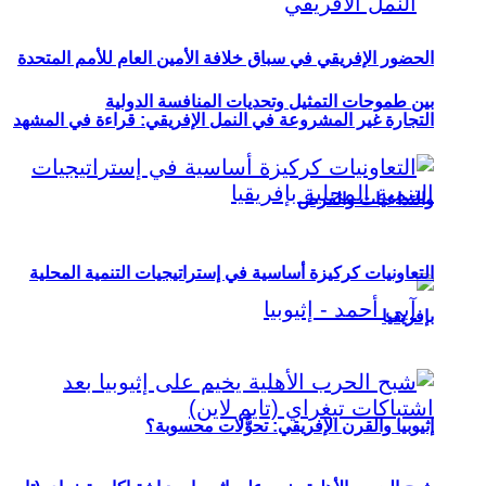
الحضور الإفريقي في سباق خلافة الأمين العام للأمم المتحدة
بين طموحات التمثيل وتحديات المنافسة الدولية
التجارة غير المشروعة في النمل الإفريقي: قراءة في المشهد
والتداعيات والفرص
التعاونيات كركيزة أساسية في إستراتيجيات التنمية المحلية
بإفريقيا
إثيوبيا والقرن الإفريقي: تحوُّلات محسوبة؟