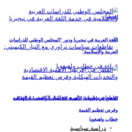
إفريقيا
اللغة العربية في نيجيريا ودور “المجلس الوطني للدراسات
العربية والإسلامية”
تقاطعات سياسات تراوري مع التيار الكيميتي: قراءة في
القطن في إفريقيا: الأهمية الاقتصادية والتحديات الهيكلية
وفرص تعظيم القيمة
خطاب واهيغويا
دراسة سياسية