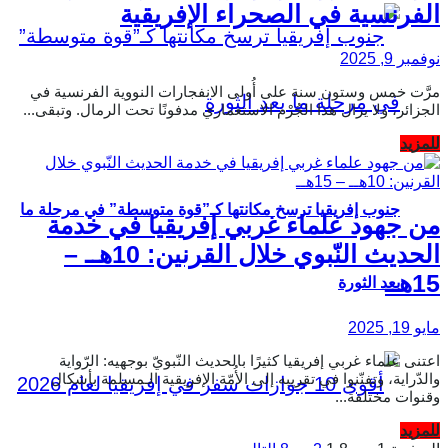
الفرنسية في الصحراء الإفريقية
نوفمبر 9, 2025
مرَّت خمس وستون سنة على أُولى الانفجارات النووية الفرنسية في
الجزائر، ولا يزال هذا الجُرْم الاستعماري مدفونًا تحت الرمال. وتبقى...
Details
للمزيد
جنوب إفريقيا ترسخ مكانتها كـ”قوة متوسطة” في مرحلة ما
من جهود علماء غربي إفريقيا في خدمة
الحديث النّبوي خلال القرنين: 10هــ –
15هــ
بعد الثورة
مايو 19, 2025
اعتنى علماء غربي إفريقيا كثيرًا بالحديث النّبويّ بوجهيه: الرّواية
والدّراية، وتفنّنوا في تقريبه إلى الأُمّة الإفريقية الـمسلمة بأشكال
وقنوات مختلفة...
Details
للمزيد