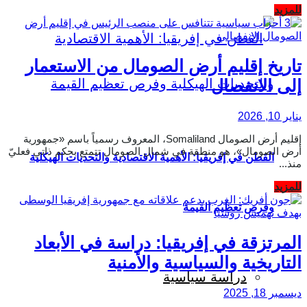
Details
للمزيد
تاريخ إقليم أرض الصومال من الاستعمار
إلى الانفصال
يناير 10, 2026
إقليم أرض الصومال Somaliland، المعروف رسمياً باسم «جمهورية
أرض الصومال»، هو منطقة في شمال الصومال تتمتع بحكم ذاتي فعليّ
القطن في إفريقيا: الأهمية الاقتصادية والتحديات الهيكلية
منذ...
Details
للمزيد
وفرص تعظيم القيمة
المرتزقة في إفريقيا: دراسة في الأبعاد
التاريخية والسياسية والأمنية
دراسة سياسية
ديسمبر 18, 2025