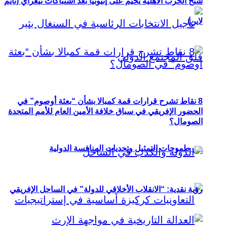
شبح الحرب الأهلية يخيم على إثيوبيا بعد اشتباكات تيغراي (تايم
لاين)
8 نقاط تشرح قرارات قمة كمبالا بشأن “بعثة أوصوم” في
الحضور الإفريقي في سباق خلافة الأمين العام للأمم المتحدة
الصومال؟
بين طموحات التمثيل وتحديات المنافسة الدولية
رؤية نقدية: “الانقلاب الأخلاقي للدولة” في الساحل الإفريقي