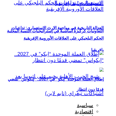
العدالة التاريخية في مواجهة الإرث الاستعماري: تداعيات
التعاونيات كركيزة أساسية في إستراتيجيات التنمية المحلية
الحكم البلجيكي على العلاقات الأوروبية الإفريقية
بإفريقيا
إطلاق العملة الموحدة “إيكو” في 2027.. “إيكواس” تمضي
قدمًا دون انتظار
سياسية
اقتصادية