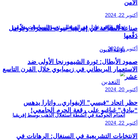
الأمن
أكتوبر 22, 2024
تحوُّل طاقي عادل في السنغال.. تغيير السياسات بدلاً من
صناعة الطباعة في إفريقيا جنوب الصحراء وعوامل
دَفْعها
أكتوبر 6, 2024
دوّامة الديون
صمود الأبطال: ثورة الشيمورنجا الأولى ضد
الاستعمار البريطاني في زيمبابوي خلال القرن التاسع
عشر
أكتوبر 20, 2024
حظر اتحاد “فيسي” الإيفواري.. واتارا يدهس
“بيادق” غباغبو على رقعة الحرم الجامعي!
انعدام الحوكمة في أنشطة استغلال الذهب بوسط إفريقيا
أكتوبر 22, 2024
الانتخابات التشريعية في السنغال: الرهانات في