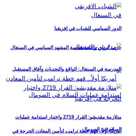
الدور السياسي للشباب في إفريقيا
حزب كيراي وإعادة هندسة المشهد السياسي في السنغال
المدرسة في السنغال: الواقع والتحديات وآفاق المستقبل
متلازمة مقديشو: القرار 2719 واختبار استدامة عمليات
السلام في الصومال
أمريكا أولاً.. فهم خطة ترامب لتأمين المعادن الحرجة في