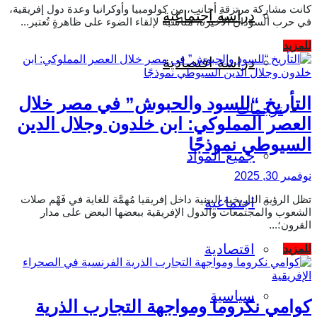
كانت مشاركة مرتزقة أجانب، من كولومبيا وأوكرانيا وعدة دول إفريقية،
دراسة اجتماعية
في حرب السودان الأخيرة، مناسبة لإلقاء الضوء على ظاهرةٍ تُعتبر...
Details
للمزيد
دراسة اقتصادية
التأريخ “للسود والحبوش” في مصر خلال
ترجمات
العصر المملوكي: ابن خلدون وجلال الدين
السيوطي نموذجًا
جميع المواد
نوفمبر 30, 2025
تظل الرؤية التاريخية البينية داخل إفريقيا مُهمَّة للغاية في فَهْم صلات
اجتماعية
الشعوب والمجتمعات والدول الإفريقية ببعضها البعض على مدار
القرون؛...
Details
اقتصادية
للمزيد
سياسية
كوامي نكروما ومواجهة التجارب الذرية