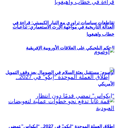
تقاطعات سياسات تراوري مع التيار الكيميتي: قراءة في
العدالة التاريخية في مواجهة الإرث الاستعماري: تداعيات
خطاب واهيغويا
الحكم البلجيكي على العلاقات الأوروبية الإفريقية
أوصوم: مستقبل بعثة السلام في الصومال بعد وقف التمويل
الأمريكي
إطلاق العملة الموحدة “إيكو” في 2027.. “إيكواس” تمضي