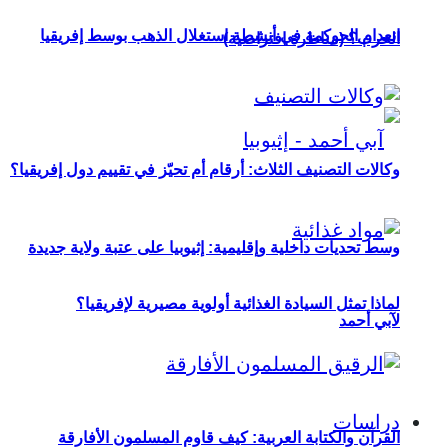
انعدام الحوكمة في أنشطة استغلال الذهب بوسط إفريقيا
الحرب؟ (مناظرة افتراضية)
وكالات التصنيف الثلاث: أرقام أم تحيّز في تقييم دول إفريقيا؟
وسط تحديات داخلية وإقليمية: إثيوبيا على عتبة ولاية جديدة
لماذا تمثل السيادة الغذائية أولوية مصيرية لإفريقيا؟
لآبي أحمد
دراسات
القرآن والكتابة العربية: كيف قاوم المسلمون الأفارقة