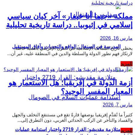
مملكة «جيما أبا جيفار» آخر كيان سياسي
إسلامي في إثيوبيا.. دراسة تاريخية تحليلية
مارس 16, 2026
المدرسة في السنغال: الواقع والتحديات وآفاق المستقبل
يحظى تاريخ الممالك الإسلامية في القرن الإفريقي بأهمية خاصة،
لارتكاز فهم تطور الدولة والسلطة والدين في المنطقة عليه، غير أن...
Details
للمزيد
أزمة الدولة في إفريقيا: هل الاستعمار هو
المعيار المفسر الوحيد؟
مارس 7, 2026
كثيراً ما تُقدَّم إفريقيا بوصفها قارةً تقع في مستنقع التخلف والجهل
والفساد والتأخر عن الركب الحداثي الغربي، دون التطرق إلى...
متلازمة مقديشو: القرار 2719 واختبار استدامة عمليات
Details
للمزيد