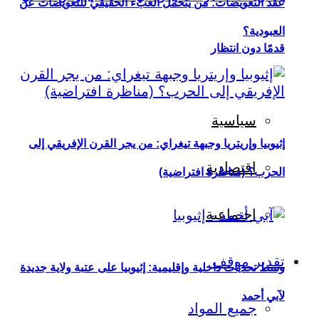
عقد التعويضات: من يتحمل العبء الحقيقي للتعويضات عن
العبودية؟
قدمًا دون انتظار
سياسية
إثيوبيا وإريتريا وجبهة تيغراي: من يجر القرن الإفريقي إلى
اقتصادية
الحرب؟ (مناظرة افتراضية)
اجتماعية
تقدير موقف
وسط تحديات داخلية وإقليمية: إثيوبيا على عتبة ولاية جديدة
لآبي أحمد
جميع المواد