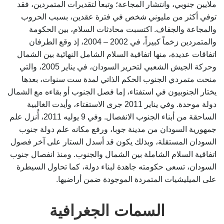
ملايين جنوبي، وانتشار المجاعة؛ وتبعاً لتقديرات المتمردين، فقد
توفي أكثر من مليوني شخص في فترة عقدين، بسبب الحروب
والمجاعة والجفاف. اكتسبت محادثات السلام، بين الحكومة
والمتمردين زخماً كبيراً، في 2002 – 2004، إذ وقع الطرفان
اتفاقات عديدة، منها اتفاقية السلام الشامل النهائية بين الشمال
وحركة الجيش الشعبي لتحرير السودان، في يناير 2005، والتي
منحت متمردي الجنوب الحكم الذاتي لمدة ست سنوات، بعدها
يختار الجنوبيون في استفتاء، إما فصل الجنوب أو بقاءه مع الشمال
دولة موحدة. وفي يناير 2011 جرى الاستفتاء، وأيدت الغالبية
الساحقة من أبناء الجنوب الانفصال. وفي 9 يوليه 2011، أُنزل علم
جمهورية السودان من مدينة جوبا، ورفع مكانه علم دولة جنوب
السودان المستقلة، وبذلك يكون قد أسدل الستار على آخر فصول
اتفاقية السلام الشاملة بين الشمال والجنوب. ومنذ انفصال جنوب
السودان، تسعى حكومته جاهدة لبناء دولة، كما تحاول السيطرة
على الميليشيات المتمردة الموجودة ضمن أراضيها.
السمات الجغرافية