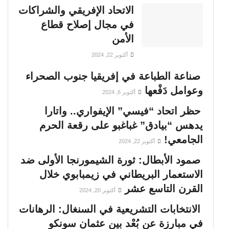
الاتحاد الإفريقي والشراكات
في مجال إصلاح قطاع
الأمن
أكتوبر 22, 2024
صناعة الطباعة في إفريقيا جنوب الصحراء
وعوامل دَفْعها
أكتوبر 6, 2024
حظر اتحاد “فيسي” الإيفواري.. واتارا
يدهس “بيادق” غباغبو على رقعة الحرم
الجامعي!
أكتوبر 22, 2024
صمود الأبطال: ثورة الشيمورنجا الأولى ضد
الاستعمار البريطاني في زيمبابوي خلال
القرن التاسع عشر
أكتوبر 20, 2024
الانتخابات التشريعية في السنغال: الرهانات
في مبارزة عن بُعْد بين عثمان سونكو