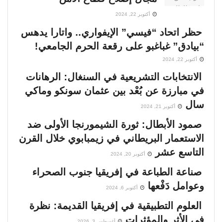
أكتوبر 22, 2024
حظر اتحاد “فيسي” الإيفواري.. واتارا يدهس
“بيادق” غباغبو على رقعة الحرم الجامعي!
أكتوبر 22, 2024
الانتخابات التشريعية في السنغال: الرهانات
في مبارزة عن بُعْد بين عثمان سونكو وماكي
سال
أكتوبر 21, 2024
صمود الأبطال: ثورة الشيمورنجا الأولى ضد
الاستعمار البريطاني في زيمبابوي خلال القرن
التاسع عشر
أكتوبر 20, 2024
صناعة الطباعة في إفريقيا جنوب الصحراء
وعوامل دَفْعها
أكتوبر 6, 2024
العلوم التطبيقية في إفريقيا القديمة: نظرة
في الأثر والمؤثرات
أغسطس 3, 2026