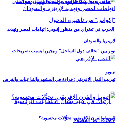
الحرب في تيغراي من منظور إثيوبي: اتهامات لمصر وتهديد
لإريتريا والسودان
توتر بين “تحالف دول الساحل” ونيجيريا بسبب تصريحات
تينوبو
تهريب النمل الإفريقي: قراءة في المشهد والتداعيات والفرص
إثيوبيا والقرن الإفريقي: تحوُّلات محسوبة؟