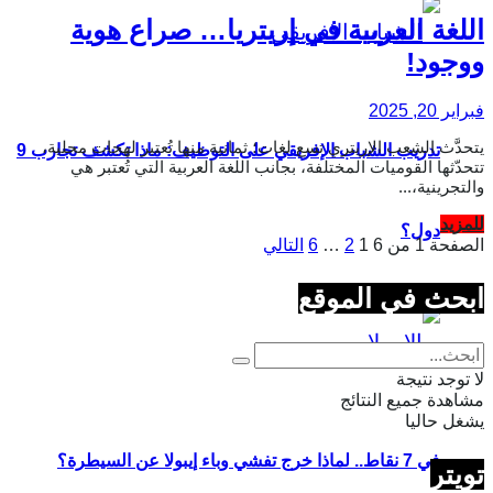
اللغة العربية في إريتريا… صراع هوية
ووجود!
فبراير 20, 2025
يتحدَّث الشعب الإريتري تسع لغات؛ ثمانية منها تُعتبر لهجات محلية،
تدريب الشباب الإفريقي على التوظيف: ماذا تكشف تجارب 9
تتحدّثها القوميات المختلفة، بجانب اللغة العربية التي تُعتبر هي
والتجرينية،...
Details
للمزيد
دول؟
الصفحة 1 من 6
1
2
…
6
التالي
ابحث في الموقع
لا توجد نتيجة
مشاهدة جميع النتائج
يشغل حاليا
في 7 نقاط.. لماذا خرج تفشي وباء إيبولا عن السيطرة؟
تويتر