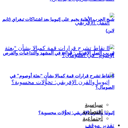
شبح الحرب الأهلية يخيم على إثيوبيا بعد اشتباكات تيغراي (تايم
لاين)
تهريب النمل الإفريقي: قراءة في المشهد والتداعيات والفرص
8 نقاط تشرح قرارات قمة كمبالا بشأن “بعثة أوصوم” في
الصومال؟
سياسية
اقتصادية
إثيوبيا والقرن الإفريقي: تحوُّلات محسوبة؟
اجتماعية
تقدير موقف