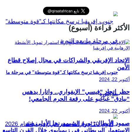
الأكثر قراءة (أسبوع)
الاتحاد الإفريقي والشراكات في مجال إصلاح قطاع
الأمن
جنوب إفريقيا ترسخ مكانتها كـ”قوة متوسطة” في مرحلة ما
أكتوبر 22, 2024
حظر اتحاد “فيسي” الإيفواري.. واتارا يدهس
بعد الثورة
“بيادق” غباغبو على رقعة الحرم الجامعي!
أكتوبر 22, 2024
صمود الأبطال: ثورة الشيمورنجا الأولى ضد
الاستعمار البريطاني في زيمبابوي خلال القرن التاسع