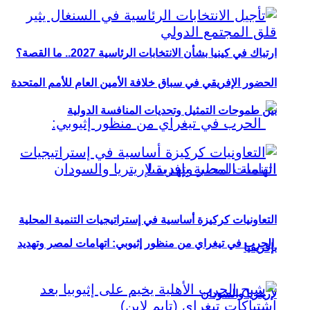
ارتباك في كينيا بشأن الانتخابات الرئاسية 2027.. ما القصة؟
الحضور الإفريقي في سباق خلافة الأمين العام للأمم المتحدة
بين طموحات التمثيل وتحديات المنافسة الدولية
التعاونيات كركيزة أساسية في إستراتيجيات التنمية المحلية
الحرب في تيغراي من منظور إثيوبي: اتهامات لمصر وتهديد
بإفريقيا
لإريتريا والسودان