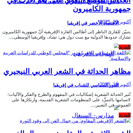
إدارة النفايات الإلكترونية في غانا ودورها في دعم مسار
جمهورية الكاميرون
أكتوبر 20, 2025
الاقتصاد الأخضر في إفريقيا
يتبيّن للقارئ الناظر إلى أطالس القارة الإفريقية أنّ جمهورية الكاميرون
تشارك حدودها الدولية مع ست دول هي: تشاد، وإفريقيا الوسطى،...
Details
للمزيد
مظاهر الحداثة في الشعر العربي النيجيري
أكتوبر 16, 2025
الدور السياسي للشباب في إفريقيا
تُثير الحداثة الشعرية إشكاليات في المفهوم والطرح والفكر والآليات؛
لاتسامها بالتمرُّد على المنظومات الشعرية القديمة، وارتكازها على
الغموض في التعبير،...
Details
للمزيد