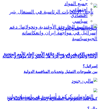
جميع المواد
اجتماعي
اقتصادي
سياسي
الحضور الإفريقي في سباق خلافة الأمين العام للأمم المتحدة
أوغندا والقوة الدولية في غزة: هل يتحقق وعد موهوزي بحماية
إسرائيل؟
بين طموحات التمثيل وتحديات المنافسة الدولية
كيف تعيد التكنولوجيا العسكرية رسم التحالفات الأمنية في
مالي؟