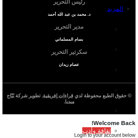
رئيس التحرير
المزيد
د. محمد بن عبد الله أحمد
مدير التحرير
إفريقيا في المؤشرات
بسام المسلماني
الحالة الدينية
سكرتير التحرير
عصام زيدان
الملف الإفريقي
الصحافة الإفريقية
© حقوق الطبع محفوظة لدي
قراءات إفريقية
. تطوير شركة
بُنّاج
ميديا
.
المجتمع الإفريقي
Welcome Back!
ثقافة وأدب
Login to your account below