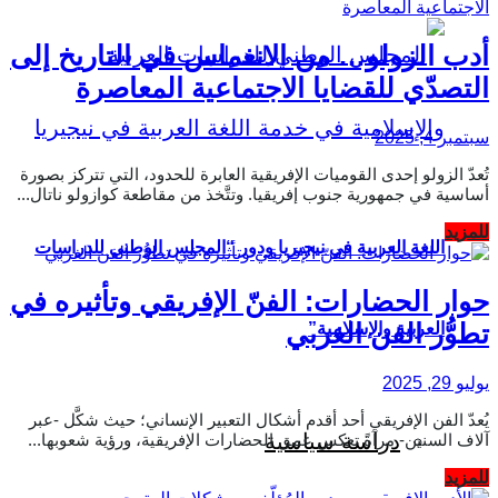
أدب الزولو… من الانغماس في التاريخ إلى
التصدّي للقضايا الاجتماعية المعاصرة
سبتمبر 4, 2025
تُعدّ الزولو إحدى القوميات الإفريقية العابرة للحدود، التي تتركز بصورة
أساسية في جمهورية جنوب إفريقيا. وتتَّخذ من مقاطعة كوازولو ناتال...
Details
للمزيد
اللغة العربية في نيجيريا ودور “المجلس الوطني للدراسات
حوار الحضارات: الفنّ الإفريقي وتأثيره في
تطوُّر الفن الغربي
العربية والإسلامية”
يوليو 29, 2025
يُعدّ الفن الإفريقي أحد أقدم أشكال التعبير الإنساني؛ حيث شكَّل -عبر
دراسة سياسية
آلاف السنين- مرآةً تعكس عمق الحضارات الإفريقية، ورؤية شعوبها...
Details
للمزيد