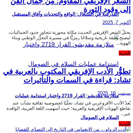
الشعر الإفريقي المقاوم: من جمال الفن
إلى وقود الثورة
المدرسة في السنغال: الواقع والتحديات وآفاق المستقبل
أكتوبر 7, 2025
يحتلّ الشعر الإفريقي الحديث مكانة محورية تتجاوز حدود الجماليات،
ليصبح وثيقة تاريخية وسلاحًا رمزيًّا في مسيرة التحرُّر الوطني وبناء
الهوية...
Details
للمزيد
تطوُّر الأدب الإفريقي المكتوب بالعربية في
تشاد: قراءة في السمات والتأثيرات
سبتمبر 16, 2025
متلازمة مقديشو: القرار 2719 واختبار استدامة عمليات
يُعدّ الأدب الأفروعربي في تشاد، تجلّيًا لخصوصية ثقافية نشأت عند
تقاطع الهويات الإفريقية والعربية؛ حيث أسهمت اللغة العربية، الوافدة
عبر...
السلام في الصومال
Details
للمزيد