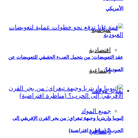
الأمريكي
سياسية
اقتصادية
عقد التعويضات: من يتحمل العبء الحقيقي للتعويضات عن
العبودية؟
اجتماعية
تقدير موقف
جميع المواد
إثيوبيا وإريتريا وجبهة تيغراي: من يجر القرن الإفريقي إلى
اجتماعي
الحرب؟ (مناظرة افتراضية)