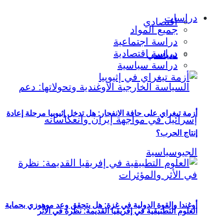
دراسات
اقتصادي
جميع المواد
دراسة اجتماعية
دراسة اقتصادية
سياسي
دراسة سياسية
أزمة تيغراي على حافة الانفجار: هل تدخل إثيوبيا مرحلة إعادة
إنتاج الحرب؟
أوغندا والقوة الدولية في غزة: هل يتحقق وعد موهوزي بحماية
العلوم التطبيقية في إفريقيا القديمة: نظرة في الأثر