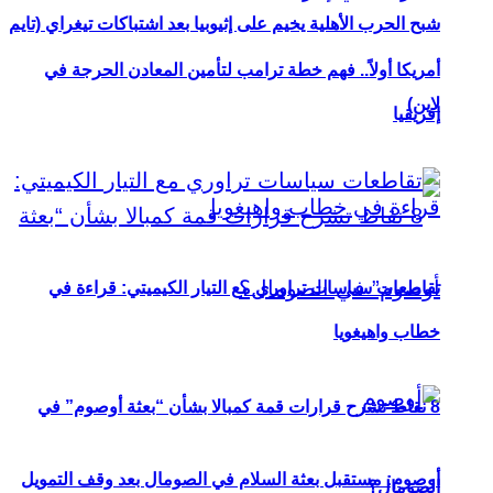
شبح الحرب الأهلية يخيم على إثيوبيا بعد اشتباكات تيغراي (تايم
أمريكا أولاً.. فهم خطة ترامب لتأمين المعادن الحرجة في
لاين)
إفريقيا
تقاطعات سياسات تراوري مع التيار الكيميتي: قراءة في
خطاب واهيغويا
8 نقاط تشرح قرارات قمة كمبالا بشأن “بعثة أوصوم” في
أوصوم: مستقبل بعثة السلام في الصومال بعد وقف التمويل
الصومال؟