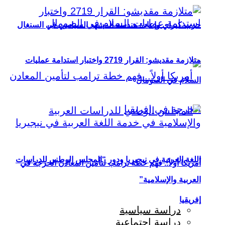
حزب كيراي وإعادة هندسة المشهد السياسي في السنغال
متلازمة مقديشو: القرار 2719 واختبار استدامة عمليات
السلام في الصومال
اللغة العربية في نيجيريا ودور “المجلس الوطني للدراسات
أمريكا أولاً.. فهم خطة ترامب لتأمين المعادن الحرجة في
العربية والإسلامية”
إفريقيا
دراسة سياسية
دراسة اجتماعية