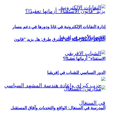
إدارة النفايات الإلكترونية في غانا ودورها في دعم مسار
الاقتصاد الأخضر في إفريقيا
الكونغو الديمقراطية عند مفترق طرق: هل يزيد “قانون
الاستفتاء” أزماتها تعقيدًا؟
الدور السياسي للشباب في إفريقيا
المدرسة في السنغال: الواقع والتحديات وآفاق المستقبل