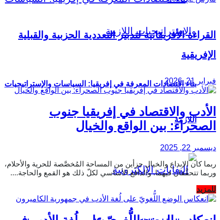
القراءة الأفريقانية لتدبير التعددية الحزبية والقبلية
الإفريقية
فبراير 21, 2026
بناء اقتصادات المعرفة في إفريقيا: السياسات والإستراتيجيات
الأدب والاقتصاد في إفريقيا جنوب
اللازمة
الصحراء: بين الواقع والخيال
ديسمبر 22, 2025
ربما كان الإبداع والخيال جزأين من المساحة المُخصَّصة للحرية والأحلام،
وربما تتحقَّقان فيهما. والدافع الأساسي لكلّ ذلك هو القمع والحاجة....
Details
للمزيد
انعكاس الوضع اللُّغويّ على لُغة الأدب في