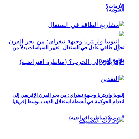
الأزمات؟
العبودية؟
تحوُّل طاقي عادل في السنغال.. تغيير السياسات بدلاً من
دوّامة الديون
إثيوبيا وإريتريا وجبهة تيغراي: من يجر القرن الإفريقي إلى
انعدام الحوكمة في أنشطة استغلال الذهب بوسط إفريقيا
الحرب؟ (مناظرة افتراضية)