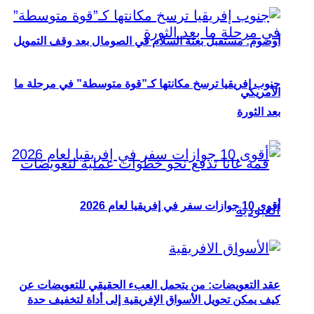
أوصوم: مستقبل بعثة السلام في الصومال بعد وقف التمويل
جنوب إفريقيا ترسخ مكانتها كـ”قوة متوسطة” في مرحلة ما
الأمريكي
بعد الثورة
أقوى 10 جوازات سفر في إفريقيا لعام 2026
عقد التعويضات: من يتحمل العبء الحقيقي للتعويضات عن
كيف يمكن تحويل الأسواق الإفريقية إلى أداة لتخفيف حدة