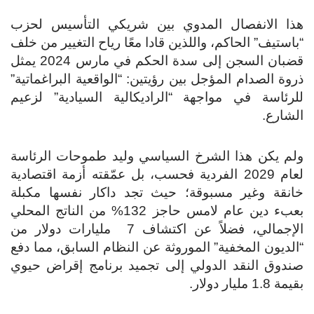
ا الانفصال المدوي بين شريكي التأسيس لحزب
استيف” الحاكم، واللذين قادا معًا رياح التغيير من خلف
قضبان السجن إلى سدة الحكم في مارس 2024 يمثل
وة الصدام المؤجل بين رؤيتين: “الواقعية البراغماتية”
رئاسة في مواجهة “الراديكالية السيادية” لزعيم
شارع.
م يكن هذا الشرخ السياسي وليد طموحات الرئاسة
لعام 2029 الفردية فحسب، بل عمّقته أزمة اقتصادية
نقة وغير مسبوقة؛ حيث تجد داكار نفسها مكبلة
بعبء دين عام لامس حاجز 132% من الناتج المحلي
الإجمالي، فضلاً عن اكتشاف 7 مليارات دولار من
لديون المخفية” الموروثة عن النظام السابق، مما دفع
دوق النقد الدولي إلى تجميد برنامج إقراض حيوي
 1.8 مليار دولار.