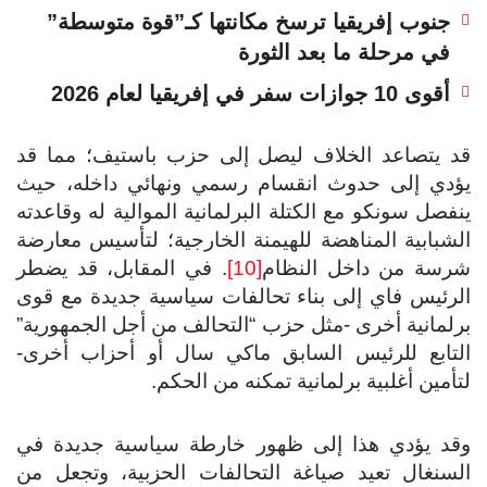
جنوب إفريقيا ترسخ مكانتها كـ”قوة متوسطة”
في مرحلة ما بعد الثورة
أقوى 10 جوازات سفر في إفريقيا لعام 2026
 يتصاعد الخلاف ليصل إلى حزب باستيف؛ مما قد
دي إلى حدوث انقسام رسمي ونهائي داخله، حيث
فصل سونكو مع الكتلة البرلمانية الموالية له وقاعدته
شبابية المناهضة للهيمنة الخارجية؛ لتأسيس معارضة
رسة من داخل النظام
[10]
. في المقابل، قد يضطر
رئيس فاي إلى بناء تحالفات سياسية جديدة مع قوى
لمانية أخرى -مثل حزب “التحالف من أجل الجمهورية”
تابع للرئيس السابق ماكي سال أو أحزاب أخرى-
أمين أغلبية برلمانية تمكنه من الحكم.
د يؤدي هذا إلى ظهور خارطة سياسية جديدة في
سنغال تعيد صياغة التحالفات الحزبية، وتجعل من