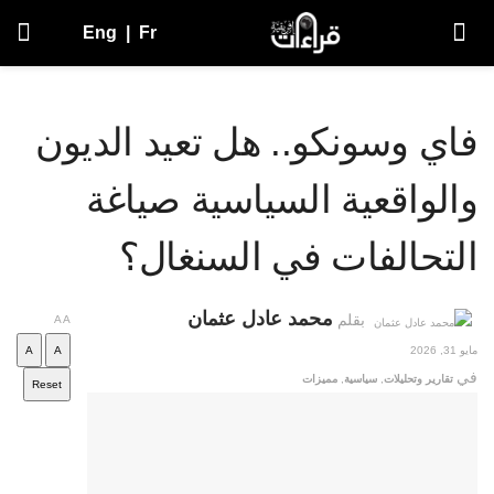
Eng
|
Fr
اي وسونكو.. هل تعيد الديون
الواقعية السياسية صياغة
لتحالفات في السنغال؟
محمد عادل عثمان
بقلم
A
A
, 2026
A
A
تقارير وتحليلات
,
سياسية
,
مميزات
Reset