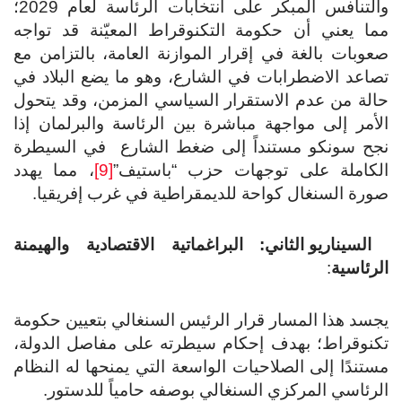
والتنافس المبكر على انتخابات الرئاسة لعام 2029؛
ا يعني أن حكومة التكنوقراط المعيّنة قد تواجه
وبات بالغة في إقرار الموازنة العامة، بالتزامن مع
اعد الاضطرابات في الشارع، وهو ما يضع البلاد في
لة من عدم الاستقرار السياسي المزمن، وقد يتحول
أمر إلى مواجهة مباشرة بين الرئاسة والبرلمان إذا
ح سونكو مستنداً إلى ضغط الشارع في السيطرة
كاملة على توجهات حزب “باستيف”
[9]
، مما يهدد
رة السنغال كواحة للديمقراطية في غرب إفريقيا.
السيناريو الثاني: البراغماتية الاقتصادية والهيمنة
رئاسية
:
سد هذا المسار قرار الرئيس السنغالي بتعيين حكومة
نوقراط؛ بهدف إحكام سيطرته على مفاصل الدولة،
تندًا إلى الصلاحيات الواسعة التي يمنحها له النظام
رئاسي المركزي السنغالي بوصفه حامياً للدستور.