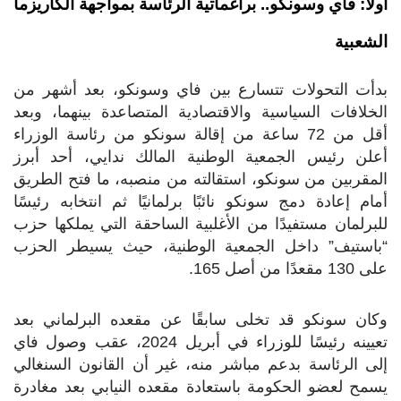
لاً: فاي وسونكو.. براغماتية الرئاسة بمواجهة الكاريزما
شعبية
أت التحولات تتسارع بين فاي وسونكو، بعد أشهر من
خلافات السياسية والاقتصادية المتصاعدة بينهما، وبعد
أقل من 72 ساعة من إقالة سونكو من رئاسة الوزراء
لن رئيس الجمعية الوطنية المالك ندايي، أحد أبرز
مقربين من سونكو، استقالته من منصبه، ما فتح الطريق
ام إعادة دمج سونكو نائبًا برلمانيًا ثم انتخابه رئيسًا
برلمان مستفيدًا من الأغلبية الساحقة التي يملكها حزب
استيف” داخل الجمعية الوطنية، حيث يسيطر الحزب
مقعدًا من أصل 165.
ان سونكو قد تخلى سابقًا عن مقعده البرلماني بعد
تعيينه رئيسًا للوزراء في أبريل 2024، عقب وصول فاي
ى الرئاسة بدعم مباشر منه، غير أن القانون السنغالي
مح لعضو الحكومة باستعادة مقعده النيابي بعد مغادرة