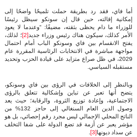
ا فاي، فقد رد بطريقة حملت تلميحًا واضحًا إلى
كانية إقالته، حين قال إن سونكو سيظل رئيسًا
وزراء ما دام يحظى بثقته، مضيفًا: “وعندما لا يعود
أمر كذلك، سيكون هناك رئيس وزراء جديد
[2]
؛ لذلك،
تح الانقسام بين فاي وسونكو الباب أمام احتمال
اجهة مباشرة في الانتخابات الرئاسية المقررة عام
2029، في ظل صراع متزايد على قيادة الحزب وتحديد
تقبله السياسي.
النظر إلى الخلافات في الرؤى بين فاي وسونكو،
ضح أنها تعبر عن تباين وإشكالية تتعلق بالرؤى
اجتماعية، وإعادة توزيع الثروة، والرقابة؛ حيث يعد
وصول الدين العام السنغالي إلى حاجز 132% من
ناتج المحلي الإجمالي ليس مجرد رقم إحصائي، بل هو
شر يعبر عن أزمة قد تضع الدولة على شفا التخلف
 سداد ديونها
[3]
.