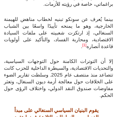
اغماتي، خاصة في رؤيته للأزمات.
نما يُعرف عن سونكو تبنيه لخطاب مناهض للهيمنة
خارجية، وهو ما يمنحه تأييدًا واسعًا بين الشباب
سنغالي، إذ ارتكزت شعبيته على ملفات السيادة
اقتصادية، ومحاربة الفساد، والتأكيد على أولويات
[1]
اعدة
أنصاره
.
ا أن التوترات الكامنة حول التوجهات السياسية،
لتحديات الاقتصادية، والسيطرة الداخلية للحزب كانت
تتصاعد منذ منتصف عام 2025. وسلطت تقارير الضوء
ى الخلافات حول معالجة أزمة ديون السنغال، وتعثر
اوضات صندوق النقد الدولي، واختلاف الرؤى حول
حكم.
يقوم البنيان السياسي السنغالي على مبدأ