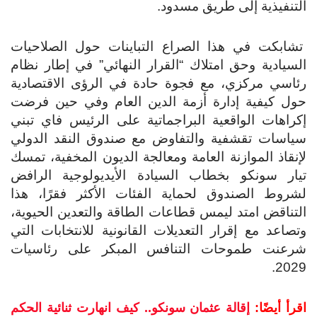
تنفيذية إلى طريق مسدود.
ابكت في هذا الصراع التباينات حول الصلاحيات
سيادية وحق امتلاك “القرار النهائي” في إطار نظام
اسي مركزي، مع فجوة حادة في الرؤى الاقتصادية
ل كيفية إدارة أزمة الدين العام وفي حين فرضت
راهات الواقعية البراجماتية على الرئيس فاي تبني
اسات تقشفية والتفاوض مع صندوق النقد الدولي
نقاذ الموازنة العامة ومعالجة الديون المخفية، تمسك
ار سونكو بخطاب السيادة الأيديولوجية الرافض
روط الصندوق لحماية الفئات الأكثر فقرًا، هذا
تناقض امتد ليمس قطاعات الطاقة والتعدين الحيوية،
صاعد مع إقرار التعديلات القانونية للانتخابات التي
رعنت طموحات التنافس المبكر على رئاسيات
202
رأ أيضًا:
إقالة عثمان سونكو.. كيف انهارت ثنائية الحكم