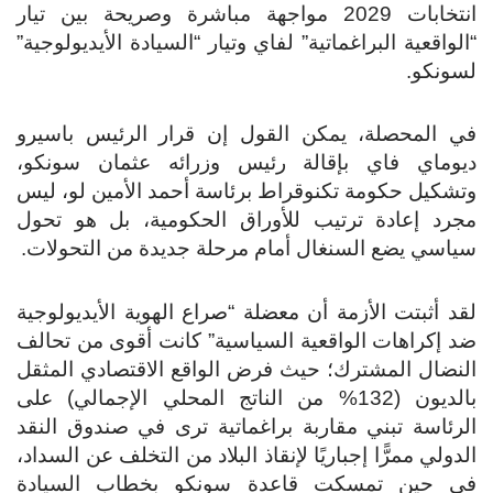
انتخابات 2029 مواجهة مباشرة وصريحة بين تيار
لواقعية البراغماتية” لفاي وتيار “السيادة الأيديولوجية”
ونكو.
 المحصلة، يمكن القول إن قرار الرئيس باسيرو
وماي فاي بإقالة رئيس وزرائه عثمان سونكو،
شكيل حكومة تكنوقراط برئاسة أحمد الأمين لو، ليس
رد إعادة ترتيب للأوراق الحكومية، بل هو تحول
اسي يضع السنغال أمام مرحلة جديدة من التحولات.
د أثبتت الأزمة أن معضلة “صراع الهوية الأيديولوجية
 إكراهات الواقعية السياسية” كانت أقوى من تحالف
نضال المشترك؛ حيث فرض الواقع الاقتصادي المثقل
بالديون (132% من الناتج المحلي الإجمالي) على
رئاسة تبني مقاربة براغماتية ترى في صندوق النقد
دولي ممرًّا إجباريًا لإنقاذ البلاد من التخلف عن السداد،
ي حين تمسكت قاعدة سونكو بخطاب السيادة