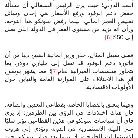
نقد الدولي؛ حيث يرى الرئيس السنغالي أن مسألة
فض دعم الوقود ورفع الأسعار هي إحدى وسائل
ليص العجز المالي، بينما رفض سونكو هذا التوجه،
أى أنه يزيد من مستوى الفقر في الدولة الذي يصل
 50%
[6]
.
لى سبيل المثال، حذر وزير المالية الشيخ ديبا من أن
تورة دعم الوقود قد تصل إلى ملياري دولار، بما
جاوز مخصصات الميزانية لعام
[7]
؛ مما يظهر بوضوح
ر هذا الاختلاف على الموازنة العامة والتباين حول
أولويات الاقتصادية.
يما يتعلق بالقضايا الخاصة بقطاعي التعدين والطاقة،
ن هناك اختلافات في الرؤى بين الطرفين؛ إذ يرى
ي أن سياسات سونكو في هذين القطاعين تؤثر سلبًا
ى البيئة الاستثمارية في الدولة وتؤدي إلى هروب
استثمارات الخارجية، لا سيما بعد قرار سونكو -حين