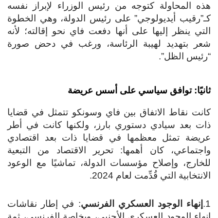
ه المحاولة كتوجه من رئيس الوزراء لإبراز نفسه
”رقيب أيديولوجي” على رئيس الدولة، وهي الخطوة
تي ينظر إليها على أنها دفعت فاي نحو إقالته؛ لأنه
ر بتهديد لهيبة الرئاسة، ورغب في دحض صورة
ئيس الظل”.
نيًا: توافق سياسي على أسس عريضة
نت نقاط الاتفاق بين فاي وسونكو تتمثل في قضايا
ت بعد سيادي دستوري بارز، ولكنها كانت في أطر
يضة تمثل معظمها في قضايا ذات بعد اقتصادي
جتماعي، كان أهمها: تحرير الاقتصاد من التبعية
خارج، وإصلاح مؤسسات الدولة، تماشيًا مع الوعود
انتخابية التي قُدِّمت لعام 2024.
إنهاء الوجود العسكري الفرنسي
: في إطار نقاشات
هاء الوجود العسكري الأجنبي، وبخاصة الفرنسي، ثمة