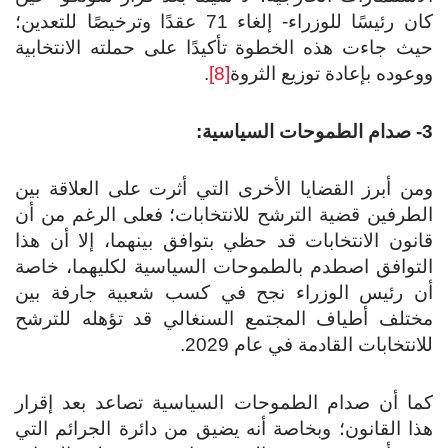
كان رئيسًا للوزراء- إلغاء 71 عقدًا وترخيصًا للتعدين؛
ث جاءت هذه الخطوة تأكيدًا على حملته الانتخابية
عوده بإعادة توزيع الثروة
[8]
.
ة:
ن أبرز القضايا الأخرى التي أثرت على العلاقة بين
طرفين قضية الترشح للانتخابات؛ فعلى الرغم من أن
نون الانتخابات قد حظي بتوافق بينهما، إلا أن هذا
توافق اصطدم بالطموحات السياسية لكليهما، خاصة
 رئيس الوزراء نجح في كسب شعبية جارفة بين
تلف أطياف المجتمع السنغالي قد تؤهله للترشح
انتخابات القادمة في عام 2029.
ا أن صدام الطموحات السياسية تصاعد بعد إقرار
ا القانون؛ وبخاصة أنه يضيق من دائرة الجرائم التي