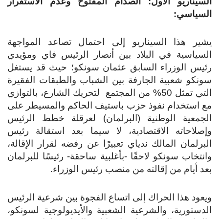
سيناريو الأول: الصدام المفتوح وعدم الاستقرار
سياسي:
ير هذا السيناريو إلى احتمال تصاعد المواجهة
سياسية في البلاد بين أنصار الرئيس فاي ومؤيدي
يس الوزراء السابق عثمان سونكو؛ حيث قد يستغل
نكو شعبية الجارفة بين الشباب والطبقات الفقيرة
التي تمثل 50% من المجتمع لتحريك الشارع، بالتوازي
 استخدام نفوذ حزب باستيف الحاكم والمسيطر على
جمعية الوطنية (البرلمان) لعرقلة خطط الرئيس
صلاحاته الاقتصادية، لا سيما بعد استقالة رئيس
برلمان المالك ندياي تعبيرًا عن رفضه لقرار الإقالة،
نتخاب سونكو لاحقًا -بأغلبية ساحقة- رئيسًا للبرلمان
د أيام من إقالته من منصب رئيس الوزراء.
عود هذا الحراك إلى اتساع الفجوة بين شرعية الرئيس
دستورية، والشرعية الشعبية والأيديولوجية لسونكو،