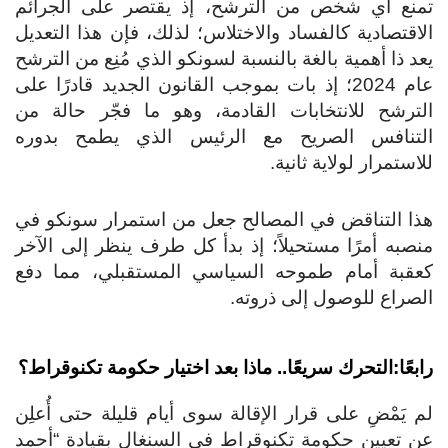
نع أي شخص من الترشح، إذ يقتصر على الجرائم
اقتصادية كالفساد والاختلاس؛ لذلك، فإن هذا التعديل
د ذا أهمية بالغة بالنسبة لسونكو الذي مُنِع من الترشح
عام 2024؛ إذ بات بموجب القانون الجديد قادرًا على
ترشح للانتخابات القادمة، وهو ما فجّر حالة من
لتنافس الصريح مع الرئيس الذي يطمح بدوره
استمرار لولاية ثانية.
ا التناقض في المصالح جعل من استمرار سونكو في
صبه أمرًا مستحيلاً؛ إذ بدأ كل طرف ينظر إلى الآخر
قبة أمام طموحه السياسي المستقبلي، مما دفع
صراع للوصول إلى ذروته.
بعًا:التحرك سريعًا.. ماذا بعد اختيار حكومة تكنوقراط؟
 يَمْضِ على قرار الإقالة سوى أيام قليلة حتى أُعلِن
 تعيين حكومة تكنوقراط في السنغال بقيادة “أحمد