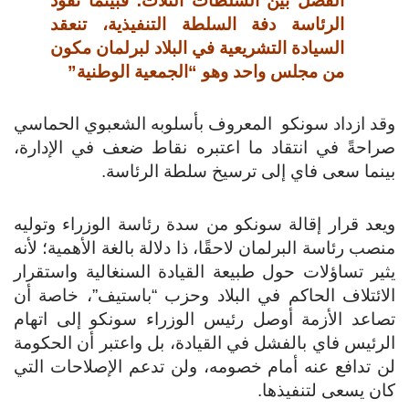
الفصل بين السلطات الثلاث؛ فبينما تقود
الرئاسة دفة السلطة التنفيذية، تنعقد
السيادة التشريعية في البلاد لبرلمان مكون
من مجلس واحد وهو “الجمعية الوطنية”
د ازداد سونكو المعروف بأسلوبه الشعبوي الحماسي
احةً في انتقاد ما اعتبره نقاط ضعف في الإدارة،
نما سعى فاي إلى ترسيخ سلطة الرئاسة.
عد قرار إقالة سونكو من سدة رئاسة الوزراء وتوليه
صب رئاسة البرلمان لاحقًا، ذا دلالة بالغة الأهمية؛ لأنه
ير تساؤلات حول طبيعة القيادة السنغالية واستقرار
ائتلاف الحاكم في البلاد وحزب “باستيف”، خاصة أن
اعد الأزمة أوصل رئيس الوزراء سونكو إلى اتهام
رئيس فاي بالفشل في القيادة، بل واعتبر أن الحكومة
 تدافع عنه أمام خصومه، ولن تدعم الإصلاحات التي
ن يسعى لتنفيذها.