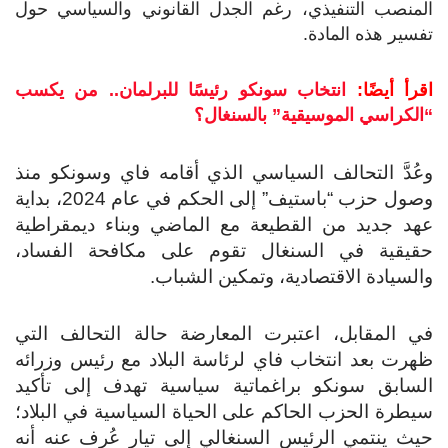
منصب التنفيذي، رغم الجدل القانوني والسياسي حول
سير هذه المادة.
رأ أيضًا:
انتخاب سونكو رئيسًا للبرلمان.. من يكسب
لكراسي الموسيقية” بالسنغال؟
ُدَّ التحالف السياسي الذي أقامه فاي وسونكو منذ
وصول حزب “باستيف” إلى الحكم في عام 2024، بداية
د جديد من القطيعة مع الماضي وبناء ديمقراطية
قيقية في السنغال تقوم على مكافحة الفساد،
لسيادة الاقتصادية، وتمكين الشباب.
 المقابل، اعتبرت المعارضة حالة التحالف التي
رت بعد انتخاب فاي لرئاسة البلاد مع رئيس وزرائه
سابق سونكو براغماتية سياسية تهدف إلى تأكيد
طرة الحزب الحاكم على الحياة السياسية في البلاد؛
ث ينتمي الرئيس السنغالي إلى تيار عُرِف عنه أنه