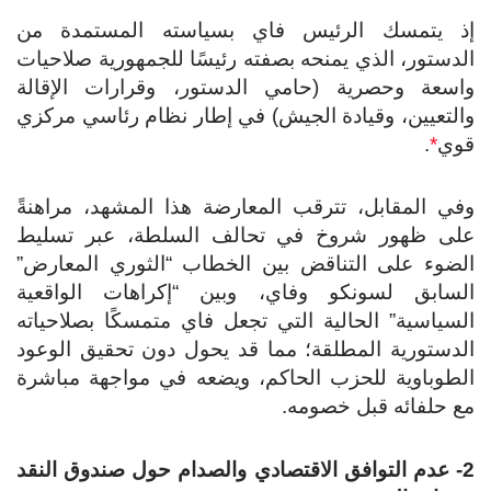
ذ يتمسك الرئيس فاي بسياسته المستمدة من
دستور، الذي يمنحه بصفته رئيسًا للجمهورية صلاحيات
سعة وحصرية (حامي الدستور، وقرارات الإقالة
لتعيين، وقيادة الجيش) في إطار نظام رئاسي مركزي
وي
*
.
ي المقابل، تترقب المعارضة هذا المشهد، مراهنةً
لى ظهور شروخ في تحالف السلطة، عبر تسليط
ضوء على التناقض بين الخطاب “الثوري المعارض”
سابق لسونكو وفاي، وبين “إكراهات الواقعية
سياسية” الحالية التي تجعل فاي متمسكًا بصلاحياته
دستورية المطلقة؛ مما قد يحول دون تحقيق الوعود
طوباوية للحزب الحاكم، ويضعه في مواجهة مباشرة
 حلفائه قبل خصومه.
2- عدم التوافق الاقتصادي والصدام حول صندوق النقد