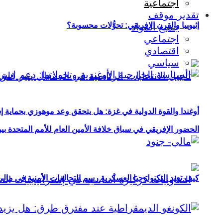
اجتماعية
تقدير موقف
إثيوبيا والقرن الإفريقي: تحوُّلات محسوبة؟
جميع المواد
اجتماعي
اقتصادي
سياسي
أوغندا والقوة الدولية في غزة: هل يتحقق وعد موهوزي بحماية إ
الحضور الإفريقي في سباق خلافة الأمين العام للأمم المتحدة ب
كيف تعيد التكنولوجيا العسكرية رسم التحالفات الأمنية في مال