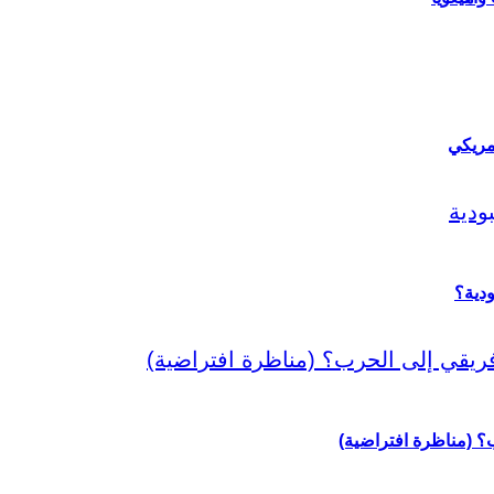
مريكي
دية؟
رب؟ (مناظرة افتراضية)