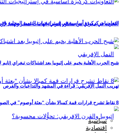
التعاونيات كركيزة أساسية في إستراتيجيات التنمية المحلية بإفري
الحرب في تيغراي من منظور إثيوبي: اتهامات لمصر وتهديد لإريت
شبح الحرب الأهلية يخيم على إثيوبيا بعد اشتباكات تيغراي (تايم ل
تهريب النمل الإفريقي: قراءة في المشهد والتداعيات والفرص
8 نقاط تشرح قرارات قمة كمبالا بشأن “بعثة أوصوم” في الصومال؟
سياسية
اقتصادية