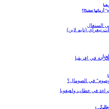
قيا
أزماتها تعقيدًا؟
اين)
ا
اهيغويا