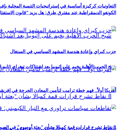
التعاونيات كركيزة أساسية في إستراتيجيات التنمية المحلية بإفري
الكونغو الديمقراطية عند مفترق طرق: هل يزيد “قانون الاستفتاء” 
حزب كيراي وإعادة هندسة المشهد السياسي في السنغال
شبح الحرب الأهلية يخيم على إثيوبيا بعد اشتباكات تيغراي (تايم ل
أمريكا أولاً.. فهم خطة ترامب لتأمين المعادن الحرجة في إفريقي
8 نقاط تشرح قرارات قمة كمبالا بشأن “بعثة أوصوم” في الصومال؟
تقاطعات سياسات تراوري مع التيار الكيميتي: قراءة في خطاب و