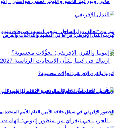
توتر بين “تحالف دول الساحل” ونيجيريا بسبب تصريحات تينوبو
تهريب النمل الإفريقي: قراءة في المشهد والتداعيات والفرص
إثيوبيا والقرن الإفريقي: تحوُّلات محسوبة؟
ارتباك في كينيا بشأن الانتخابات الرئاسية 2027.. ما القصة؟
الحضور الإفريقي في سباق خلافة الأمين العام للأمم المتحدة ب