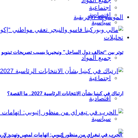
جميع المواد
اجتماعية
اقتصادية
الموسوعة الإفريقية
سياسية
تحليلات
توتر بين “تحالف دول الساحل” ونيجيريا بسبب تصريحات تينوبو
جميع المواد
اجتماعية
ارتباك في كينيا بشأن الانتخابات الرئاسية 2027.. ما القصة؟
اقتصادية
سياسية
الحرب في تيغراي من منظور إثيوبي: اتهامات لمصر وتهديد لإريت