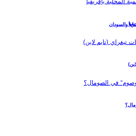
قيا
ريا والسودان
اين)