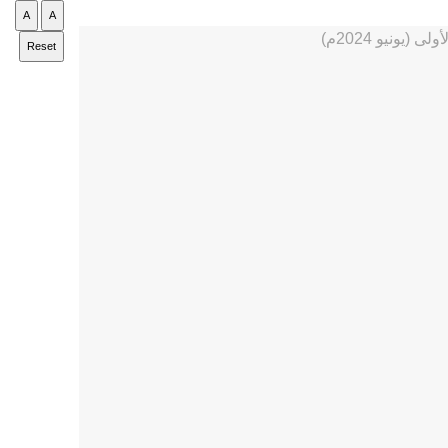
A
A
Reset