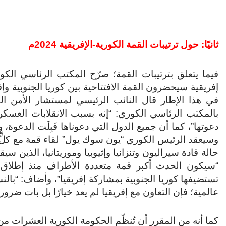
ثانيًا: حول ترتيبات القمة الكورية-الإفريقية 2024م
في هذا الإطار قال النائب الرئيسي لمستشار الأمن ال
دعوتها”، كما أن جميع الدول التي دعوناها قَبِلَت الدعو
وسيعقد الرئيس الكوري “يون سوك يول” لقاء قمة مع كلٍّ 
حالة قادة سيراليون وتنزانيا وإثيوبيا وموريتانيا، الذين س
“سيكون الحدث أكبر قمة متعددة الأطراف منذ إطلاق
تستضيفها كوريا الجنوبية بمشاركة إفريقيا”، وأضاف: “بالن
عالمية؛ فإن التعاون مع إفريقيا لم يعد خيارًا بل بات ضرورة
كما أنه من المقرر أن تُنظّم الحكومة الكورية العشرات من