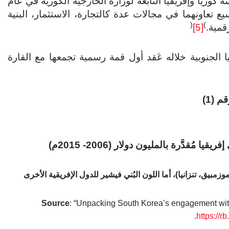
ة كوريا وإفريقيا التابعة لوزارة الخارجية الكورية في عام
وسيع تعاونهما في مجالات عدة كالتجارة، الاستثمار، البنية
(
)
قمية.
[5]
202م)، والذي قررت كوريا الجنوبية خلاله عَقد أول قمة رسمية تجمعها مع القارة
 (1)
قدَّرة بالمليون دولار (2006- 2015م)
، موزمبيق، تنزانيا)، أما اللون البُني فيشير للدول الإفريقية الأخرى
Source
: “Unpacking South Korea’s engagement with
.
https://r