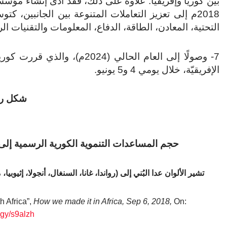
بين كوريا وإفريقيا. علاوةً على ذلك، فقد أدَّى إنشاء مؤسس
2018م إلى تعزيز التعاملات المتنوعة بين الجانبين، كت
التحتية، المعادن، الطاقة، الدفاع، المعلومات والتقنيات الر
7- وصولًا إلى العام الحالي (4
الإفريقيّة، خلال يومي 4 و5 يونيو.
شكل رقم
حجم المساعدات التنموية الكورية الرسمية إلى إفريقيا مُ
تشير الألوان عدا البُني إلى (رواندا، غانا، السنغال، أنجولا، إثيوبيا
 Africa”,
How we made it in Africa, Sep 6, 2018,
On:
b.gy/s9alzh