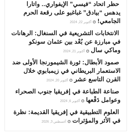
حظر اتحاد “فيسي” الإيفواري.. واتارا
يدهس “بيادق” غباغبو على رقعة الحرم
الجامعي!
أكتوبر 22, 2024
الانتخابات التشريعية في السنغال: الرهانات
في مبارزة عن بُعْد بين عثمان سونكو
وماكي سال
أكتوبر 21, 2024
صمود الأبطال: ثورة الشيمورنجا الأولى ضد
الاستعمار البريطاني في زيمبابوي خلال
القرن التاسع عشر
أكتوبر 20, 2024
صناعة الطباعة في إفريقيا جنوب الصحراء
وعوامل دَفْعها
أكتوبر 6, 2024
العلوم التطبيقية في إفريقيا القديمة: نظرة
في الأثر والمؤثرات
أغسطس 3, 2026