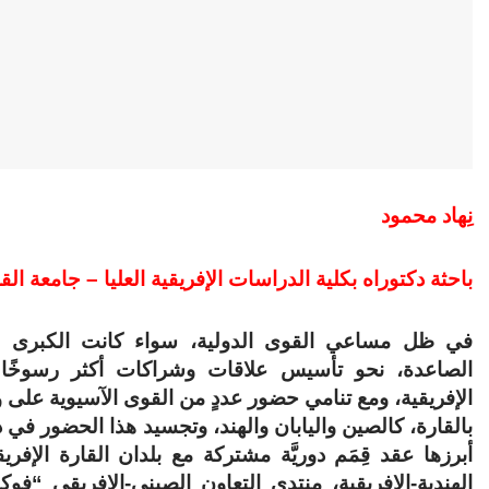
نِهاد محمود
باحثة دكتوراه بكلية الدراسات الإفريقية العليا – جامعة الق
في ظل مساعي القوى الدولية، سواء كانت الكبرى أو 
الصاعدة، نحو تأسيس علاقات وشراكات أكثر رسوخًا 
الإفريقية، ومع تنامي حضور عددٍ من القوى الآسيوية على و
بالقارة، كالصين واليابان والهند، وتجسيد هذا الحضور في د
أبرزها عقد قِمَم دوريَّة مشتركة مع بلدان القارة الإفريق
الهندية-الإفريقية، منتدى التعاون الصيني-الإفريقي “فوك