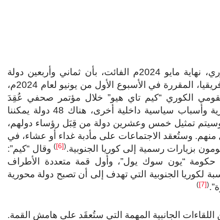
فيما يتعلق بترتيبات القمة؛ صرّح المكتب الرئاسي الكوري، نهاية مايو 2024م الفائت، بأن ثماني وأربعين دولة
إفريقية سيحضرون القمة الافتتاحية بين كوريا الجنوبية وإفريقيا، المقررة في الأسبوع الأول من يونيو لعام 2024م،
قومي الكوري “كيم تاي هيو” خلال مؤتمر صحفي عُقِدَ
بالمكتب الرئاسي الكوري: “إنه بسبب الانقلابات العسكرية وأسباب سياسية داخلية أخرى، هناك 48 دولة يمكننا
ة، وسيتم تمثيل خمس وعشرين دولة من قِبَل رؤساء دولهم،
منهم. وستُعقد الاجتماعات على مأدبة غداء أو عشاء، في
)
[6]
(
يقومون بزيارات رسمية إلى كوريا الجنوبية.
وقال “كيم”:
 حكومة “يون سوك يول”، وأول قمة متعددة الأطراف
سبة لكوريا الجنوبية التي تهدف إلى أن تصبح دولة محورية
)
[7]
(
”.
 اللقاءات الجانبية المهمة التي ستُعقَد على هامش القمة.