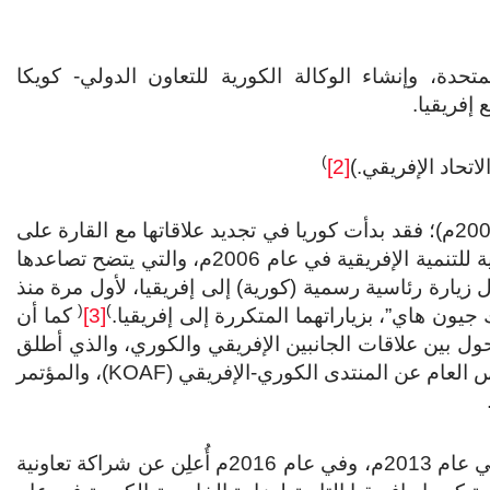
تحدة، وإنشاء الوكالة الكورية للتعاون الدولي- كويكا
)
[2]
5- أما خلال عهد الرئيس الكوري “روه مو هيون” (2003-2008م)؛ فقد بدأت كوريا في تجديد علاقاتها مع القارة على
نحو أكثر جديّة. وأعلنت حكومة “هيون” عن المبادرة الكورية للتنمية الإفريقية في عام 2006م، والتي يتضح تصاعدها
لكوري عن أول زيارة رئاسية رسمية (كورية) إلى إفريقيا، لأول مرة منذ
(
)
[3]
كما أن
ل ونقطة التحول بين علاقات الجانبين الإفريقي والكوري، والذي أطلق
كما تم الإعلان في نفس العام عن المنتدى الكوري-الإفريقي (KOAF)، والمؤتمر
6- كما تم وضع مخطط كوري شامل للتعاون مع إفريقيا في عام 2013م، وفي عام 2016م أُعلِن عن شراكة تعاونية