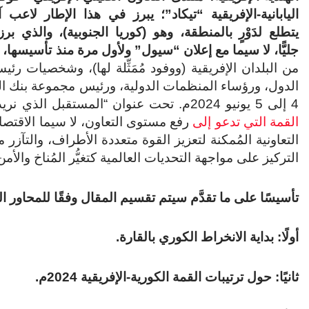
اليابانية-الإفريقية “تيكاد”؛ يبرز في هذا الإطار لاعب
يتطلع لدَوْرٍ بالمنطقة، وهو (كوريا الجنوبية)، والذي بر
جليًّا، لا سيما مع إعلان “سيول” ولأول مرة منذ تأسيسها
من البلدان الإفريقية (ووفود مُمَثِّلة لها)، وشخصيات 
الدول، ورؤساء المنظمات الدولية، ورئيس مجموعة بنك ال
4 إلى 5 يونيو 2024م. تحت عنوان “المستقبل الذي نريد صُنعه معًا: النمو المشترك والاستدامة والتضامن”، تأتي
القمة التي تدعو إلى
رفع مستوى التعاون، لا سيما الاقتصاد
التعاونية المُمكنة لتعزيز القوة متعددة الأطراف، والتآز
التركيز على مواجهة التحديات العالمية كتغيُّر المُناخ وال
تأسيسًا على ما تقدَّم سيتم تقسيم المقال وفقًا للمحاور الر
أولًا: بداية الانخراط الكوري بالقارة.
ثانيًا: حول ترتيبات القمة الكورية-الإفريقية 2024م.