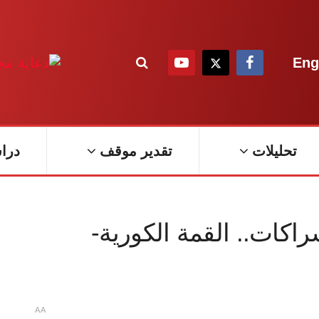
Eng
تحليلات
تقدير موقف
درا
اكات.. القمة الكورية-
A
A