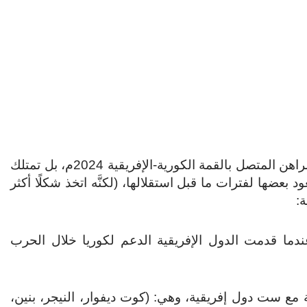
لا تقتصر علاقة كوريا الجنوبية بإفريقيا فقط على الوقت الراهن المتصل بالقمة الكورية-الإفريقية 2024م، بل تمتلك
عود بعضها لفترات ما قبل استقلالها، (لكنَّه اتخذ شكلًا أكثر
عندما قدمت الدول الإفريقية الدعم لكوريا خلال الحرب
ة مع ست دول إفريقية، وهي: (كوت ديفوار، النيجر، بنين،