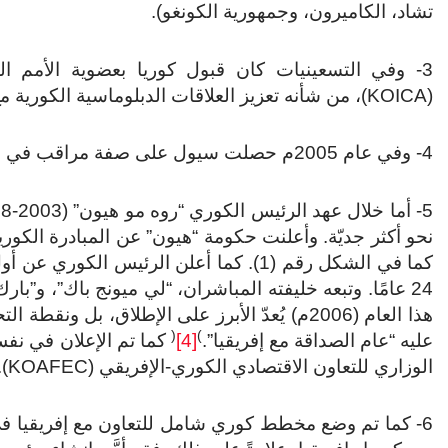
تشاد، الكاميرون، وجمهورية الكونغو).
3- وفي التسعينيات كان قبول كوريا بعضوية الأمم الم
(KOICA)، من شأنه تعزيز العلاقات الدبلوماسية الكورية مع إفريقيا.
4- وفي عام 2005م حصلت سيول على صفة مراقب في الاتحاد الإفريقي.)
كما في الشكل رقم (1). كما أعلن الرئيس ا
24 عامًا. وتبعه خليفته المباشران، “لي ميونج باك”، و”بارك جيون هاي”، بزياراتهما المتكررة إلى إفريقيا.
هذا العام (2006م) يُعدّ الأبرز على الإطلاق، ب
(
)
عليه “عام الصداقة مع إفريقيا”.
[4]
الوزاري للتعاون الاقتصادي الكوري-الإفريقي (KOAFEC).