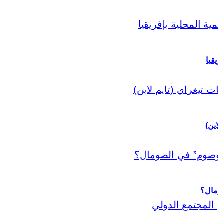
قيا
اين)