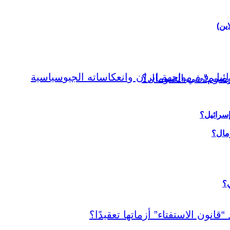
اين)
إسرائيل؟
ي؟