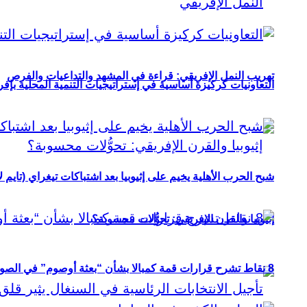
تهريب النمل الإفريقي: قراءة في المشهد والتداعيات والفرص
التعاونيات كركيزة أساسية في إستراتيجيات التنمية المحلية بإفري
شبح الحرب الأهلية يخيم على إثيوبيا بعد اشتباكات تيغراي (تايم ل
إثيوبيا والقرن الإفريقي: تحوُّلات محسوبة؟
8 نقاط تشرح قرارات قمة كمبالا بشأن “بعثة أوصوم” في الصومال؟