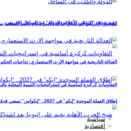
رؤية نقدية: “الانقلاب الأخلاقي للدولة” في الساحل الإفريقي
الحضور الإفريقي في سباق خلافة الأمين العام للأمم المتحدة ب
العدالة التاريخية في مواجهة الإرث الاستعماري: تداعيات الحكم ا
التعاونيات كركيزة أساسية في إستراتيجيات التنمية المحلية بإفري
إطلاق العملة الموحدة “إيكو” في 2027.. “إيكواس” تمضي قدمًا دون انتظار
سياسية
اقتصادية