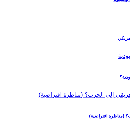
مريكي
دية؟
رب؟ (مناظرة افتراضية)