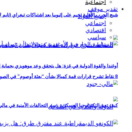
اجتماعية
تقدير موقف
شبح الحرب الأهلية يخيم على إثيوبيا بعد اشتباكات تيغراي (تايم ل
جميع المواد
اجتماعي
اقتصادي
سياسي
أوغندا والقوة الدولية في غزة: هل يتحقق وعد موهويزي بحماية 
8 نقاط تشرح قرارات قمة كمبالا بشأن “بعثة أوصوم” في الصومال؟
كيف تعيد التكنولوجيا العسكرية رسم التحالفات الأمنية في مال