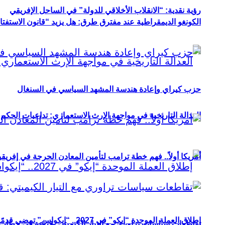
رؤية نقدية: “الانقلاب الأخلاقي للدولة” في الساحل الإفريقي
الكونغو الديمقراطية عند مفترق طرق: هل يزيد “قانون الاستفتاء” 
حزب كيراي وإعادة هندسة المشهد السياسي في السنغال
العدالة التاريخية في مواجهة الإرث الاستعماري: تداعيات الحكم ا
أمريكا أولاً.. فهم خطة ترامب لتأمين المعادن الحرجة في إفريقي
إطلاق العملة الموحدة “إيكو” في 2027.. “إيكواس” تمضي قدمًا دون انتظار
تقاطعات سياسات تراوري مع التيار الكيميتي: قراءة في خطاب و