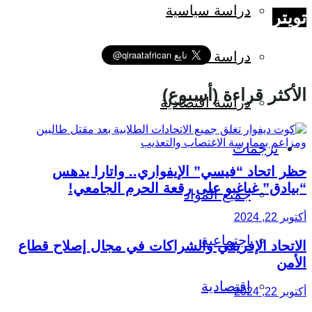
دراسة سياسية
تويتر
دراسة اجتماعية
الأكثر قراءة (أسبوع)
دراسة اقتصادية
ترجمات
حظر اتحاد “فيسي” الإيفواري.. واتارا يدهس
“بيادق” غباغبو على رقعة الحرم الجامعي!
جميع المواد
أكتوبر 22, 2024
اجتماعية
الاتحاد الإفريقي والشراكات في مجال إصلاح قطاع
الأمن
اقتصادية
أكتوبر 22, 2024