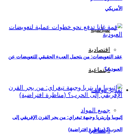
الأمريكي
سياسية
اقتصادية
عقد التعويضات: من يتحمل العبء الحقيقي للتعويضات عن
العبودية؟
اجتماعية
تقدير موقف
جميع المواد
إثيوبيا وإريتريا وجبهة تيغراي: من يجر القرن الإفريقي إلى
اجتماعي
الحرب؟ (مناظرة افتراضية)