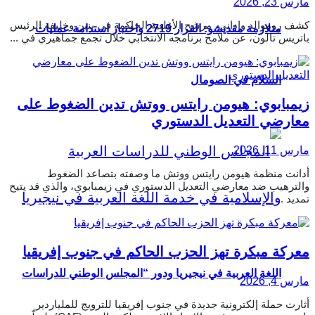
مارس 23, 2026
كشف روموالد واداني، مرشح الأغلبية الحاكمة في بنين وخليفة الرئيس
متلازمة مقديشو: القرار 2719 واختبار استدامة عمليات
باتريس تالون، عن ملامح برنامجه الانتخابي خلال تجمع جماهيري في ...
السلام في الصومال
زيمبابوي: هيومن رايتس ووتش تدين الضغوط على
معارضي التعديل الدستوري
مارس 11, 2026
أدانت منظمة هيومن رايتس ووتش ما وصفته بتصاعد الضغوط
والترهيب ضد معارضي التعديل الدستوري في زيمبابوي، والذي قد يتيح
تمديد ...
معركة مبكرة تهز الحزب الحاكم في جنوب إفريقيا
اللغة العربية في نيجيريا ودور “المجلس الوطني للدراسات
مارس 4, 2026
أثارت حملة إلكترونية جديدة في جنوب إفريقيا للترويج للملياردير