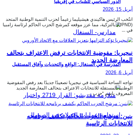
الدور السياسي للشباب في إفريقيا
أبريل 15, 2026
انتُخب الرئيس هاكيندي هيشيليما زعيماً لحزب التنمية الوطنية المتحد
(UPND) بالتزكية، مما عزز موقعه كمرشح الحزب الحاكم لرئاسة زامبيا
في ...
نيجيريا: مفوضية الانتخابات ترفض الاعتراف بتحالف
المعارضة الجديد
المدرسة في السنغال: الواقع والتحديات وآفاق المستقبل
أبريل 6, 2026
تواجه الساحة السياسية في نيجيريا تصعيدًا جديدًا بعد رفض المفوضية
الوطنية المستقلة للانتخابات الاعتراف بتحالف المعارضة الجديد
المعروف باسم “حزب ...
بنين: مرشح الحزب الحاكم يكشف برنامجه
للانتخابات الرئاسية