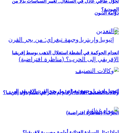
تحوُّل طاقي عادل في السنغال.. تغيير السياسات بدلاً من
العبودية؟
دوّامة الديون
انعدام الحوكمة في أنشطة استغلال الذهب بوسط إفريقيا
إثيوبيا وإريتريا وجبهة تيغراي: من يجر القرن الإفريقي إلى
وكالات التصنيف الثلاث: أرقام أم تحيّز في تقييم دول إفريقيا؟
الحرب؟ (مناظرة افتراضية)
لماذا تمثل السيادة الغذائية أولوية مصيرية لإفريقيا؟