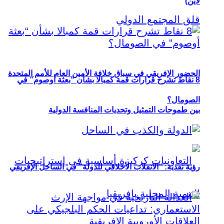
لاين)
الحضور الإفريقي في سباق خلافة الأمين العام للأمم المتحدة
8 نقاط تشرح قرارات قمة كمبالا بشأن “بعثة أوصوم” في
الصومال؟
بين طموحات التمثيل وتحديات المنافسة الدولية
رؤية نقدية: “الانقلاب الأخلاقي للدولة” في الساحل الإفريقي