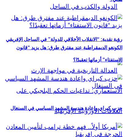
رؤية نقدية: “الانقلاب الأخلاقي للدولة” في الساحل الإفريقي
الكونغو الديمقراطية عند مفترق طرق: هل يزيد “قانون
الاستفتاء” أزماتها تعقيدًا؟
حزب كيراي وإعادة هندسة المشهد السياسي في السنغال