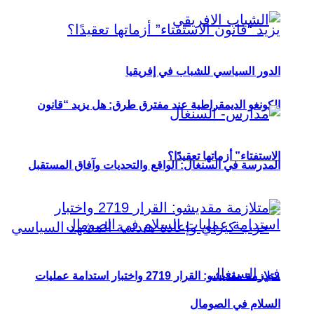
الدور السياسي للشباب في إفريقيا
الكونغو الديمقراطية عند مفترق طرق: هل يزيد “قانون
الاستفتاء” أزماتها تعقيدًا؟
المدرسة في السنغال: الواقع والتحديات وآفاق المستقبل
متلازمة مقديشو: القرار 2719 واختبار استدامة عمليات
السلام في الصومال