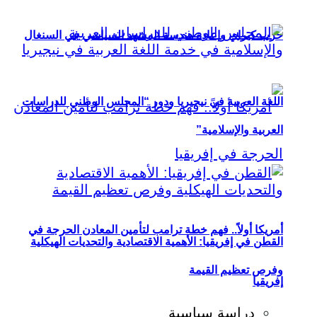
حزب كيراي وإعادة هندسة المشهد السياسي في السنغال
اللغة العربية في نيجيريا ودور “المجلس الوطني للدراسات
العربية والإسلامية”
أمريكا أولاً.. فهم خطة ترامب لتأمين المعادن الحرجة في
القطن في إفريقيا: الأهمية الاقتصادية والتحديات الهيكلية
وفرص تعظيم القيمة
إفريقيا
دراسة سياسية