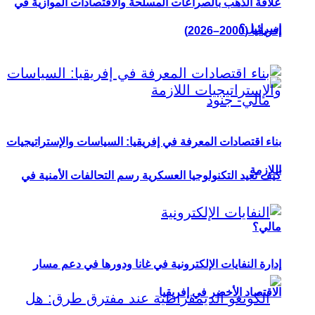
علاقة الذهب بالصراعات المسلحة والاقتصادات الموازية في
إسرائيل؟
إفريقيا (2000–2026)
بناء اقتصادات المعرفة في إفريقيا: السياسات والإستراتيجيات
اللازمة
كيف تعيد التكنولوجيا العسكرية رسم التحالفات الأمنية في
مالي؟
إدارة النفايات الإلكترونية في غانا ودورها في دعم مسار
الاقتصاد الأخضر في إفريقيا