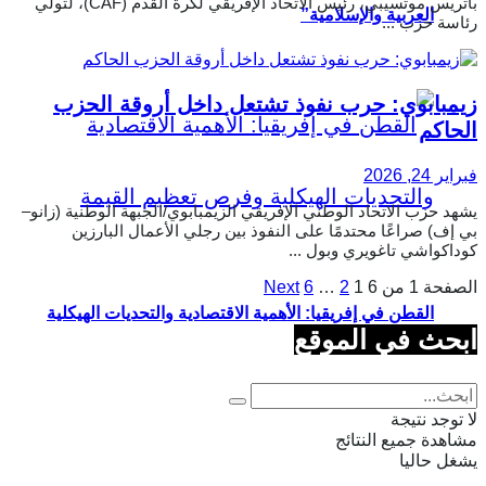
باتريس موتسيبي، رئيس الاتحاد الإفريقي لكرة القدم (CAF)، لتولّي
العربية والإسلامية”
رئاسة حزب ...
زيمبابوي: حرب نفوذ تشتعل داخل أروقة الحزب
الحاكم
فبراير 24, 2026
يشهد حزب الاتحاد الوطني الإفريقي الزيمبابوي/الجبهة الوطنية (زانو–
بي إف) صراعًا محتدمًا على النفوذ بين رجلي الأعمال البارزين
كوداكواشي تاغويري وبول ...
الصفحة 1 من 6
1
2
…
6
Next
القطن في إفريقيا: الأهمية الاقتصادية والتحديات الهيكلية
ابحث في الموقع
وفرص تعظيم القيمة
لا توجد نتيجة
مشاهدة جميع النتائج
يشغل حاليا