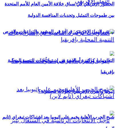
الحضور الإفريقي في سباق خلافة الأمين العام للأمم المتحدة
بين طموحات التمثيل وتحديات المنافسة الدولية
تهريب النمل الإفريقي: قراءة في المشهد والتداعيات والفرص
التعاونيات كركيزة أساسية في إستراتيجيات التنمية المحلية
بإفريقيا
إثيوبيا والقرن الإفريقي: تحوُّلات محسوبة؟
شبح الحرب الأهلية يخيم على إثيوبيا بعد اشتباكات تيغراي (تايم