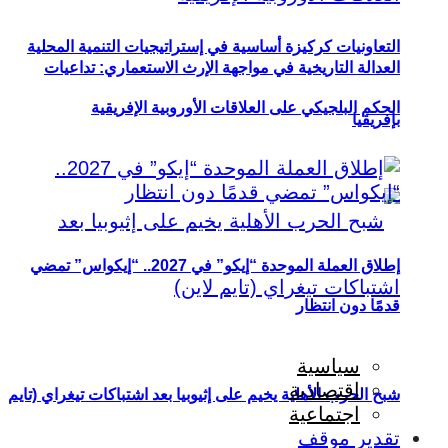
التعاونيات كركيزة أساسية في إستراتيجيات التنمية المحلية
العدالة التاريخية في مواجهة الإرث الاستعماري: تداعيات
الحكم البلجيكي على العلاقات الأوروبية الإفريقية
بإفريقيا
إطلاق العملة الموحدة “إيكو” في 2027.. “إيكواس” تمضي
قدمًا دون انتظار
سياسية
اقتصادية
شبح الحرب الأهلية يخيم على إثيوبيا بعد اشتباكات تيغراي (تايم
اجتماعية
تقدير موقف