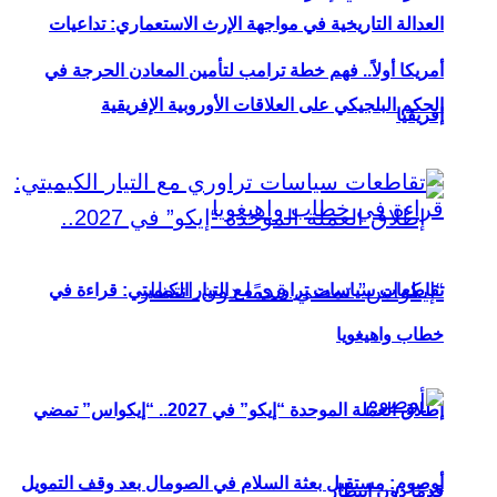
العدالة التاريخية في مواجهة الإرث الاستعماري: تداعيات
أمريكا أولاً.. فهم خطة ترامب لتأمين المعادن الحرجة في
الحكم البلجيكي على العلاقات الأوروبية الإفريقية
إفريقيا
تقاطعات سياسات تراوري مع التيار الكيميتي: قراءة في
خطاب واهيغويا
إطلاق العملة الموحدة “إيكو” في 2027.. “إيكواس” تمضي
أوصوم: مستقبل بعثة السلام في الصومال بعد وقف التمويل
قدمًا دون انتظار