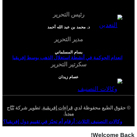
رئيس التحرير
د. محمد بن عبد الله أحمد
مدير التحرير
بسام المسلماني
انعدام الحوكمة في أنشطة استغلال الذهب بوسط إفريقيا
سكرتير التحرير
عصام زيدان
© حقوق الطبع محفوظة لدي
قراءات إفريقية
. تطوير شركة
بُنّاج
ميديا
.
وكالات التصنيف الثلاث: أرقام أم تحيّز في تقييم دول إفريقيا؟
Welcome Back!