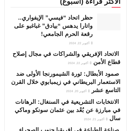
الأكثر قراءة (أسبوع)
حظر اتحاد “فيسي” الإيفواري..
واتارا يدهس “بيادق” غباغبو على
رقعة الحرم الجامعي!
أكتوبر 22, 2024
الاتحاد الإفريقي والشراكات في مجال إصلاح
قطاع الأمن
أكتوبر 22, 2024
صمود الأبطال: ثورة الشيمورنجا الأولى ضد
الاستعمار البريطاني في زيمبابوي خلال القرن
التاسع عشر
أكتوبر 20, 2024
الانتخابات التشريعية في السنغال: الرهانات
في مبارزة عن بُعْد بين عثمان سونكو وماكي
سال
أكتوبر 21, 2024
صناعة الطباعة في إفريقيا جنوب الصحراء