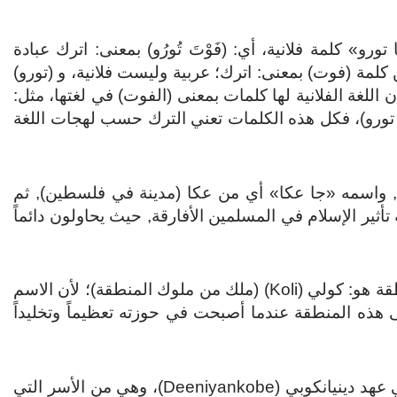
و» كلمة فلانية، أي: (فَوْتَ تُورُو) بمعنى: اترك عبادة
ن كلمة (فوت) بمعنى: اترك؛ عربية وليست فلانية، و (تورو)
اللغة الفلانية لها كلمات بمعنى (الفوت) في لغتها، مثل:
 (وُوطَّ تورو)، فكل هذه الكلمات تعني الترك حسب لهجات اللغة
-, واسمه «جا عكا» أي من عكا (مدينة في فلسطين), ثم
تأثير الإسلام في المسلمين الأفارقة, حيث يحاولون دائماً
ويقال إن أول من أطلق اسم «فوتا تورو» على هذه المنطقة هو: كولي (Koli) (ملك من ملوك المنطقة)؛ لأن الاسم
ى هذه المنطقة عندما أصبحت في حوزته تعظيماً وتخليداً
ويرجّح بعض الباحثين أن اسم «فوتا» ظهر إلى الوجود في عهد دينيانكوبي (Deeniyankobe)، وهي من الأسر التي