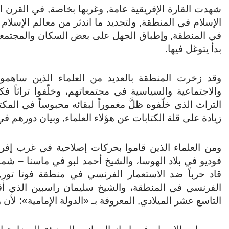
شهدت القارة الإفريقية عامة, وغربها بخاصة, في القرن 
الإسلام في المنطقة, ولتجديد ما اندثر من معالم الإسلام 
في المنطقة, وإطباق الجهل على بعض السكان والمجتمعا
بدأ يتوغل فيها.
وقد زخرت المنطقة بالعديد من العلماء الذين ساهموا 
والاجتماعية والسياسية في مجتمعاتهم، وخلّفوا تراثاً ف
التراث الذي خلّفوه ظلَّ مغموراً لبقائه محبوساً في الم
زيادة على قلة الكتابات عن هؤلاء العلماء, وبيان دورهم في 
ومن العلماء الذين قاموا بحركات إصلاحية في غرب إفري
فوديو في بلاد الهوسا، والشيخ أحمد لبو في ماسنا – شما
قاد حرباً ضد الاستعمار الفرنسي في منطقة فوتا تور
الفرنسي في المنطقة، والشيخ سليمان راسبين الذي أقا
التاسع عشر الميلادي, المعروفة بـ «الدولة الإمامية»؛ لأن 