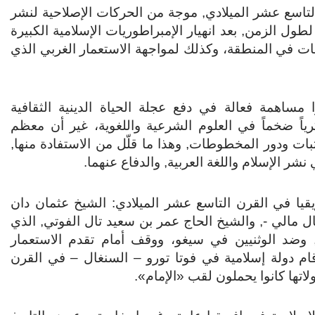
التاسع عشر الميلادي, موجة من الحركات الإصلاحية لنشر
لطول الزمن, بعد انهيار الإمبراطوريات الإسلامية الكبيرة
ت في المنطقة، وكذلك لمواجهة الاستعمار الغربي الذي
مساهمة فعالة في دفع عجلة الحياة الدينية الثقافية
كرياً ضخماً في العلوم الشرعية واللغوية، غير أن معظم
كتبات ودور المخطوطات, وهذا ما قلّل من الاستفادة منها,
نشر الإسلام واللغة العربية, والدفاع عنهما.
قيا في القرن التاسع عشر الميلادي: الشيخ عثمان دان
ل مالي -, والشيخ الحاج عمر بن سعيد تال الفوتي, الذي
, وضد الوثنيين في سيغو، ووقف أمام تقدم الاستعمار
م دولة إسلامية في فوتا تورو – السنغال – في القرن
ولاتها كانوا يحملون لقب «الإمام».