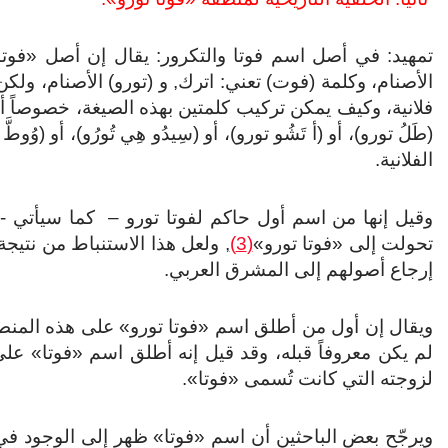
تمهيد: في أصل اسم فوتا والتكرور: يقال إن أصل «فوتا تور
الأصنام، وكلمة (فوت) تعني: اترك, و (تورو) الأصنام، ولك
فلانية، وكيف يمكن تركيب كلمتين بهذه الصيغة، خصوصاً أن 
(طَلُ تورو)، أو (أ تَشُو تورو)، أو (سِيدُو هِي تُورُو)، أو
الفلانية.
وقيل إنها من اسم أول حاكم لفوتا تورو – كما سيأتي 
تحولت إلى «فوتا تورو»
(3)
, ولعل هذا الاستنباط من نتيجة 
إرجاع أصولهم إلى المشرق العربي.
لم يكن معروفاً قبله، وقد قيل إنه أطلق اسم «فوتا» عل
لزوجته التي كانت تُسمى «فوتا».