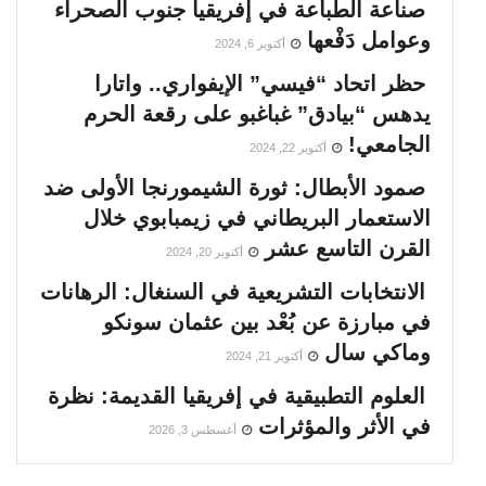
صناعة الطباعة في إفريقيا جنوب الصحراء
وعوامل دَفْعها
أكتوبر 6, 2024
حظر اتحاد “فيسي” الإيفواري.. واتارا
يدهس “بيادق” غباغبو على رقعة الحرم
الجامعي!
أكتوبر 22, 2024
صمود الأبطال: ثورة الشيمورنجا الأولى ضد
الاستعمار البريطاني في زيمبابوي خلال
القرن التاسع عشر
أكتوبر 20, 2024
الانتخابات التشريعية في السنغال: الرهانات
في مبارزة عن بُعْد بين عثمان سونكو
وماكي سال
أكتوبر 21, 2024
العلوم التطبيقية في إفريقيا القديمة: نظرة
في الأثر والمؤثرات
أغسطس 3, 2026