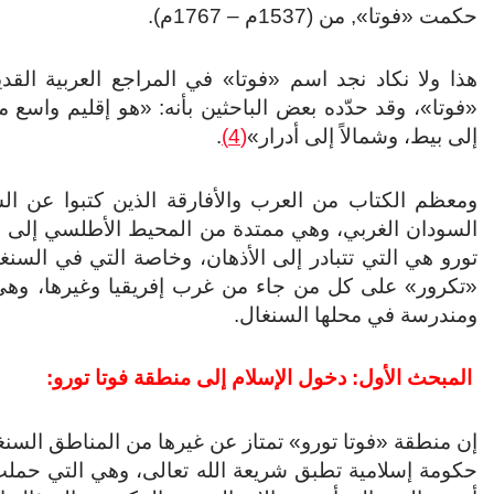
حكمت «فوتا», من (1537م – 1767م).
هذا ولا نكاد نجد اسم «فوتا» في المراجع العربية الق
«فوتا»، وقد حدّده بعض الباحثين بأنه: «هو إقليم واسع ممت
إلى بيط، وشمالاً إلى أدرار»
(4)
.
ومعظم الكتاب من العرب والأفارقة الذين كتبوا عن ال
السودان الغربي، وهي ممتدة من المحيط الأطلسي إلى ح
تورو هي التي تتبادر إلى الأذهان، وخاصة التي في السنغ
«تكرور» على كل من جاء من غرب إفريقيا وغيرها، وه
ومندرسة في محلها السنغال.
المبحث الأول: دخول الإسلام إلى منطقة فوتا تورو:
إن منطقة «فوتا تورو» تمتاز عن غيرها من المناطق السنغ
حكومة إسلامية تطبق شريعة الله تعالى، وهي التي حملت أ