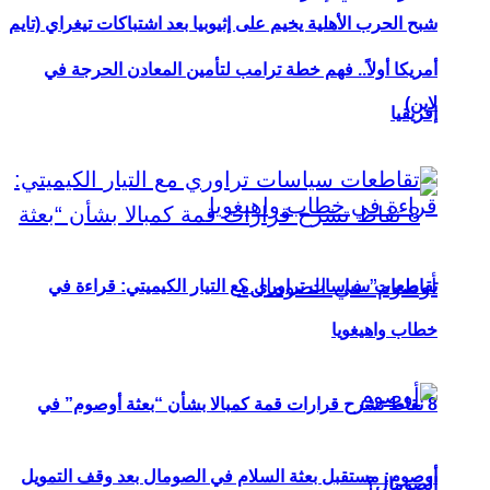
شبح الحرب الأهلية يخيم على إثيوبيا بعد اشتباكات تيغراي (تايم
أمريكا أولاً.. فهم خطة ترامب لتأمين المعادن الحرجة في
لاين)
إفريقيا
تقاطعات سياسات تراوري مع التيار الكيميتي: قراءة في
خطاب واهيغويا
8 نقاط تشرح قرارات قمة كمبالا بشأن “بعثة أوصوم” في
أوصوم: مستقبل بعثة السلام في الصومال بعد وقف التمويل
الصومال؟