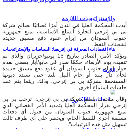
أيدت المحكمة العليا في لندن أمرًا قضائيًا لصالح شركة
بي بي إنرجي لتجارة السلع الأساسية، يمنع جمهورية
جنوب السودان من إبرام عقود دفع مسبق جديدة
لشحنات النفط.
بناء اقتصادات المعرفة في إفريقيا: السياسات والإستراتيجيات
ويؤكد الأمر، الصادر بتاريخ 15 يونيو/حزيران والذي تم
تنفيذه يوم الأربعاء، حكمًا صدر في مايو/أيار يقضي بعدم
جواز إبرام جنوب السودان أي عقود دفع مسبق جديدة
اللازمة
لخام دار بلند أو خام النيل بلند حتى تسدد ديونها
المستحقة لشركة بي بي إنرجي، وذلك ريثما يتم عقد
جلسات استماع أخرى.
وقال متحدث باسم شركة بي بي إنرجي: “ترحب بي بي
إنرجي بقرار المحكمة العليا بتمديد الأمر القضائي الذي
يمنع جمهورية جنوب السودان من قبول أي دفعات
مسبقة أخرى للنفط الخام، ويحظر على أي طرف ثالث
تسهيل مثل هذه الترتيبات”.