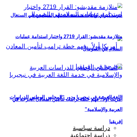
حزب كيراي وإعادة هندسة المشهد السياسي في السنغال
متلازمة مقديشو: القرار 2719 واختبار استدامة عمليات
السلام في الصومال
اللغة العربية في نيجيريا ودور “المجلس الوطني للدراسات
أمريكا أولاً.. فهم خطة ترامب لتأمين المعادن الحرجة في
العربية والإسلامية”
إفريقيا
دراسة سياسية
دراسة اجتماعية