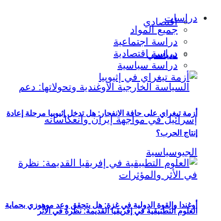
دراسات
اقتصادي
جميع المواد
دراسة اجتماعية
دراسة اقتصادية
سياسي
دراسة سياسية
أزمة تيغراي على حافة الانفجار: هل تدخل إثيوبيا مرحلة إعادة
إنتاج الحرب؟
أوغندا والقوة الدولية في غزة: هل يتحقق وعد موهوزي بحماية
العلوم التطبيقية في إفريقيا القديمة: نظرة في الأثر