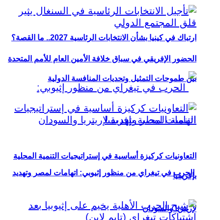
ارتباك في كينيا بشأن الانتخابات الرئاسية 2027.. ما القصة؟
الحضور الإفريقي في سباق خلافة الأمين العام للأمم المتحدة
بين طموحات التمثيل وتحديات المنافسة الدولية
التعاونيات كركيزة أساسية في إستراتيجيات التنمية المحلية
الحرب في تيغراي من منظور إثيوبي: اتهامات لمصر وتهديد
بإفريقيا
لإريتريا والسودان