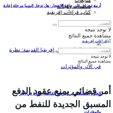
متابعات
منظمات وهيئات
أزمة تيغراي على حافة الانفجار: هل تدخل إثيوبيا مرحلة إعادة
كتاب قراءات إفريقية
إنتاج الحرب؟
لا توجد نتيجة
مشاهدة جميع النتائج
Eng
|
Fr
لا توجد نتيجة
مشاهدة جميع النتائج
أمر قضائي يمنع عقود الدفع
العلوم التطبيقية في إفريقيا القديمة: نظرة في الأثر
المسبق الجديدة للنفط من
والمؤثرات