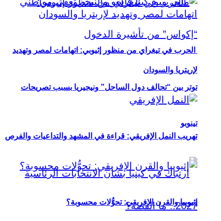
الحرب في تيغراي من منظور إثيوبي: اتهامات لمصر وتهديد
لإريتريا والسودان
توتر بين “تحالف دول الساحل” ونيجيريا بسبب تصريحات
تينوبو
تهريب النمل الإفريقي: قراءة في المشهد والتداعيات والفرص
إثيوبيا والقرن الإفريقي: تحوُّلات محسوبة؟