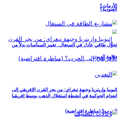
الأزمات؟
العبودية؟
تحوُّل طاقي عادل في السنغال.. تغيير السياسات بدلاً من
دوّامة الديون
إثيوبيا وإريتريا وجبهة تيغراي: من يجر القرن الإفريقي إلى
انعدام الحوكمة في أنشطة استغلال الذهب بوسط إفريقيا
الحرب؟ (مناظرة افتراضية)