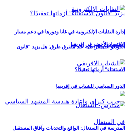
إدارة النفايات الإلكترونية في غانا ودورها في دعم مسار
الاقتصاد الأخضر في إفريقيا
الكونغو الديمقراطية عند مفترق طرق: هل يزيد “قانون
الاستفتاء” أزماتها تعقيدًا؟
الدور السياسي للشباب في إفريقيا
المدرسة في السنغال: الواقع والتحديات وآفاق المستقبل