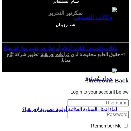
بسام المسلماني
سكرتير التحرير
عصام زيدان
وكالات التصنيف الثلاث: أرقام أم تحيّز في تقييم دول إفريقيا؟
© حقوق الطبع محفوظة لدي
قراءات إفريقية
. تطوير شركة
بُنّاج
ميديا
.
Welcome Back!
Login to your account below
لماذا تمثل السيادة الغذائية أولوية مصيرية لإفريقيا؟
Remember Me