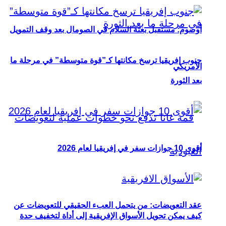
أوصوم: مستقبل بعثة السلام في الصومال بعد وقف التمويل
جنوب إفريقيا ترسخ مكانتها كـ”قوة متوسطة” في مرحلة ما
الأمريكي
بعد الثورة
أقوى 10 جوازات سفر في إفريقيا لعام 2026
عقد التعويضات: من يتحمل العبء الحقيقي للتعويضات عن
كيف يمكن تحويل الأسواق الإفريقية إلى أداة لتخفيف حدة