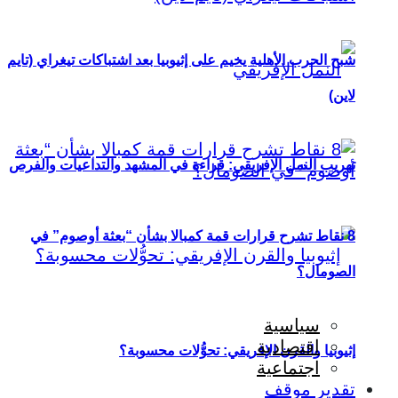
شبح الحرب الأهلية يخيم على إثيوبيا بعد اشتباكات تيغراي (تايم
لاين)
تهريب النمل الإفريقي: قراءة في المشهد والتداعيات والفرص
8 نقاط تشرح قرارات قمة كمبالا بشأن “بعثة أوصوم” في
الصومال؟
سياسية
اقتصادية
إثيوبيا والقرن الإفريقي: تحوُّلات محسوبة؟
اجتماعية
تقدير موقف