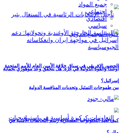
جميع المواد
اجتماعي
اقتصادي
سياسي
الحضور الإفريقي في سباق خلافة الأمين العام للأمم المتحدة
أوغندا والقوة الدولية في غزة: هل يتحقق وعد موهوزي بحماية
إسرائيل؟
بين طموحات التمثيل وتحديات المنافسة الدولية
كيف تعيد التكنولوجيا العسكرية رسم التحالفات الأمنية في
مالي؟