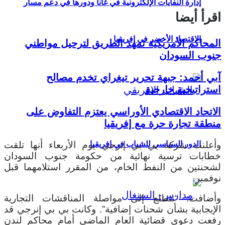
إدارة النفايات الإلكترونية في غانا ودورها في دعم مسار
اقرأ أيضا
الاقتصاد الأخضر في إفريقيا
المحاكم الأمريكية تمهد الطريق لترحيل مواطني
جنوب السودان
آبي أحمد: جبهة تحرير تيغراي تخدم مصالح
استراتيجية خارجية
الاتحاد الاقتصادي الأوراسي يعتزم التفاوض على
منطقة تجارة حرة مع إفريقيا
وأعلنت شركة بي بي إنرجي يوم الأربعاء أنها تلقت
الدور السياسي للشباب في إفريقيا
خطابات ترسية نهائية من حكومة جنوب السودان
لشحنتين من النفط الخام، من المقرر استلامهما قبل
نوفمبر.
وأضافت: “نتطلع إلى مواصلة المناقشات التجارية
الإيجابية بشأن شحنات إضافية”. وكانت بي بي إنرجي قد
رفعت دعوى قضائية العام الماضي أمام محاكم لندن