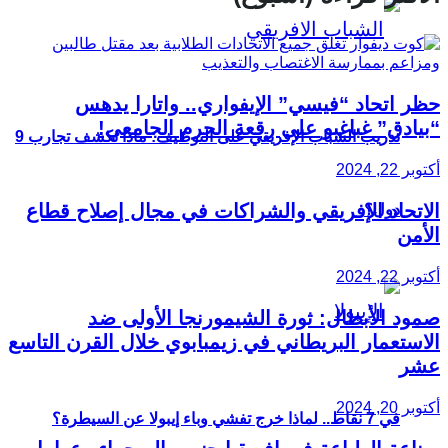
حظر اتحاد “فيسي” الإيفواري.. واتارا يدهس
“بيادق” غباغبو على رقعة الحرم الجامعي!
تدريب الشباب الإفريقي على التوظيف: ماذا تكشف تجارب 9
أكتوبر 22, 2024
الاتحاد الإفريقي والشراكات في مجال إصلاح قطاع
دول؟
الأمن
أكتوبر 22, 2024
صمود الأبطال: ثورة الشيمورنجا الأولى ضد
الاستعمار البريطاني في زيمبابوي خلال القرن التاسع
عشر
أكتوبر 20, 2024
في 7 نقاط.. لماذا خرج تفشي وباء إيبولا عن السيطرة؟