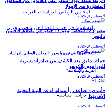
أمريكا تُشدد قيود السفر على العائدين من المناطق
المتضررة من الإيبولا
أغسطس 9, 2026
مصرع 22 شخصًا بينهم 17 جنديًا في تصادم حافلتين
بالنيجر
أغسطس 9, 2026
اللغة العربية في نيجيريا ودور “المجلس الوطني للدراسات
حملة تدقيق بعد الكشف عن صادرات سرية
لليورانيوم بالكونغو
العربية والإسلامية”
أغسطس 9, 2026
«أتيدي» تضاعف رأسمالها لدعم البنية التحتية
دراسة سياسية
الإفريقية
أغسطس 9, 2026