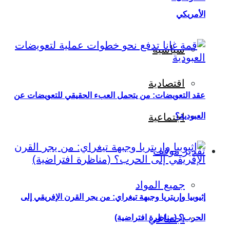
الأمريكي
سياسية
اقتصادية
عقد التعويضات: من يتحمل العبء الحقيقي للتعويضات عن
العبودية؟
اجتماعية
تقدير موقف
جميع المواد
إثيوبيا وإريتريا وجبهة تيغراي: من يجر القرن الإفريقي إلى
اجتماعي
الحرب؟ (مناظرة افتراضية)