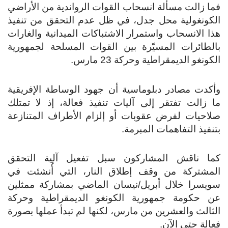
فما زالت مسألة انسحاب القوات الرواندية من الأراضي
الكونغولية محل جدل، في ظل عدم التحقق من تنفيذ
هذا الانسحاب واستمرار الاشتباكات الميدانية والغارات
بالطائرات المسيّرة بين القوات المسلحة لجمهورية
الكونغو الديمقراطية وحركة 23 مارس.
وأكدت مصادر دبلوماسية أن جهود الوساطة الإفريقية
ما زالت تفتقر إلى آليات تنفيذ فعالة، إذ لا تمتلك
صلاحيات لفرض عقوبات أو إلزام الأطراف المتنازعة
بتنفيذ التفاهمات المبرمة.
كما ناقش المشاركون سبل تفعيل آلية التحقق
المشتركة من وقف إطلاق النار، التي أُنشئت في
سويسرا خلال أبريل/نيسان الماضي بمشاركة ممثلين
عن حكومة جمهورية الكونغو الديمقراطية وحركة
الثالث والعشرين من مارس، لكنها لم تبدأ عملها بصورة
فعالة حتى الآن.