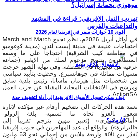
موهوزي بحماية إسرائيل؟
تهريب النمل الإفريقي: قراءة في المشهد
والتداعيات والفرص
أقوى 10 جوازات سفر في إفريقيا لعام 2026
في أوائل أبريل 2026م، نظّم تجمع March and March
احتجاجات عنيفة في مدينة إيست لندن (مدينة كوغومبو
في مقاطعة كيب الشرقية) احتجاجاً على ما وصفه
المتظاهرون بتتويج مزعوم لملك من الإيغبو (جماعة
عرقية من نيجيريا) في المنطقة. وفي نهاية الشهر خرجت
مسيرات مماثلة في جوهانسبرغ، وحظيت بتأييد سياسي
من شخصيات مثل هيرمان ماشابا، رئيس بلدية سابق
ومرشح في الانتخابات المحلية المقبلة عن حزب العمل
ActionSA.
كيف يمكن تحويل الأسواق الإفريقية إلى أداة لتخفيف حدة
تعمد هذه الحركات إلى تضخيم أرقام غير مؤكدة لإثارة
شعور بالغزو تجاه ما تسميه- بلغة الزولو-
«أماكويريكويري» (تعبير مهين يترجم تقريباً إلى
الأزمات؟
«البرابرة»). والواقع أن عدد المهاجرين في جنوب إفريقيا
يُقدّر بين ثلاثة وأربعة ملايين من إجمالي نحو 63 مليون