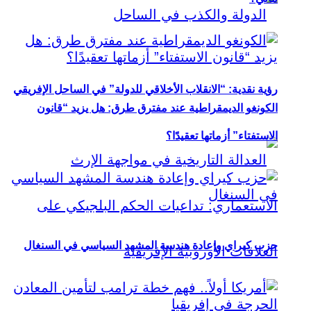
رؤية نقدية: “الانقلاب الأخلاقي للدولة” في الساحل الإفريقي
الكونغو الديمقراطية عند مفترق طرق: هل يزيد “قانون
الاستفتاء” أزماتها تعقيدًا؟
حزب كيراي وإعادة هندسة المشهد السياسي في السنغال