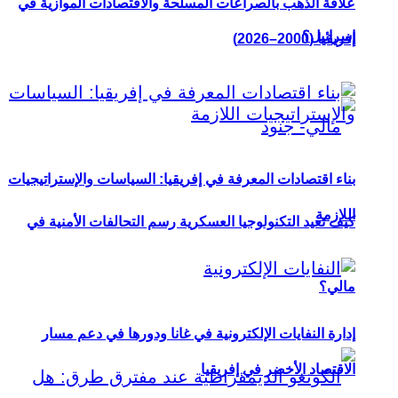
علاقة الذهب بالصراعات المسلحة والاقتصادات الموازية في
إسرائيل؟
إفريقيا (2000–2026)
بناء اقتصادات المعرفة في إفريقيا: السياسات والإستراتيجيات
اللازمة
كيف تعيد التكنولوجيا العسكرية رسم التحالفات الأمنية في
مالي؟
إدارة النفايات الإلكترونية في غانا ودورها في دعم مسار
الاقتصاد الأخضر في إفريقيا