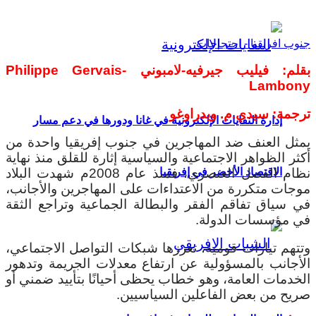
جنوب افريقيا - احتجاجات
بقلم: فيليب جيرفيه-لامبوني
Philippe Gervais-
Lambony
ترجمة: سيدي.م. ويدراوغو
إدارة النفايات الإلكترونية في غانا ودورها في دعم مسار
يمثل العنف ضد المهاجرين في جنوب إفريقيا واحدة من
أكثر الظواهر الاجتماعية والسياسية إثارة للقلق منذ نهاية
نظام الفصل العنصري، فمنذ عام 2008م شهدت البلاد
الاقتصاد الأخضر في إفريقيا
موجات متكررة من الاعتداءات على المهاجرين والأجانب،
في سياق تفاقم الفقر والبطالة الجماعية وتراجع الثقة
في مؤسسات الدولة.
وتتهم تيارات قومية، تعززها شبكات التواصل الاجتماعي،
الأجانب بالمسؤولية عن ارتفاع معدلات الجريمة وتدهور
الخدمات العامة، وهو خطاب يحظى أحيانًا بتأييد ضمني أو
صريح من بعض الفاعلين السياسيين.