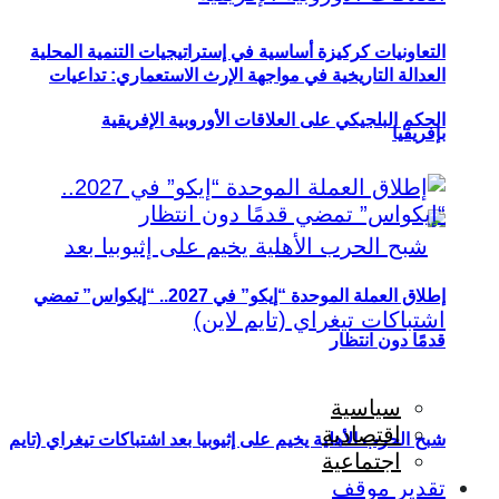
التعاونيات كركيزة أساسية في إستراتيجيات التنمية المحلية
العدالة التاريخية في مواجهة الإرث الاستعماري: تداعيات
الحكم البلجيكي على العلاقات الأوروبية الإفريقية
بإفريقيا
إطلاق العملة الموحدة “إيكو” في 2027.. “إيكواس” تمضي
قدمًا دون انتظار
سياسية
اقتصادية
شبح الحرب الأهلية يخيم على إثيوبيا بعد اشتباكات تيغراي (تايم
اجتماعية
تقدير موقف