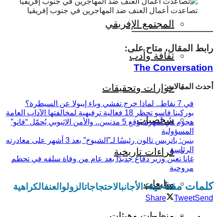
تصاعدت أعمال العنف ضد المهاجرين في جنوب إفريقيا
المجتمع الإفريقي
ــــــــــــــــــــــــــــ
رابط المقال، متاح على:
ثقافة وأدب
The Conversation
أحدث المقالات:
حوارات وتحقيقات
في 7 نقاط.. لماذا خرج تفشي وباء إيبولا عن السيطرة؟
بوركينا فاسو تحظر 18 فعالية ترفيهية لمخالفتها الآداب العامة
شخصيات
هجوم في أمهرة يوقع 5 مدنيين.. والأمن الإثيوبي يُحمّل “فانو”
المسؤولية
بنين: باتريس تالون رئيسًا لـ”الشيوخ” بعد 3 أشهر على مغادرته
الرئاسة
قراءات تاريخية
غانا تعين وزير دفاع جديدًا بعد عام من وفاة سلفه في تحطم
مروحية
متابعات
كلمات مفتاحية:
الأجانب
الاحتجاجات
الزولو
العنف
الكراهية
Share
Tweet
Send
منظمات وهيئات