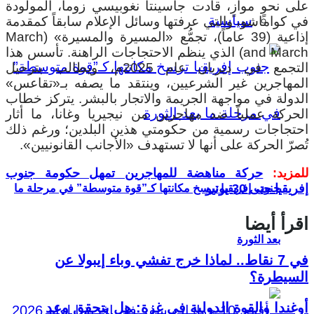
على نحوٍ موازٍ، قادت جاسينتا نغوبيسي زوما، المولودة
سياسية
في كواماشو، والتي عرفتها وسائل الإعلام سابقاً كمقدمة
إذاعية (39 عاماً)، تجمُّع «المسيرة والمسيرة» (March
and March) الذي ينظم الاحتجاجات الراهنة. تأسس هذا
التجمع في ديربان عام 2025م، ويطالب بترحيل
المهاجرين غير الشرعيين، وينتقد ما يصفه بـ«تقاعس»
الدولة في مواجهة الجريمة والاتجار بالبشر. يتركز خطاب
الحركة عملياً ضد مهاجرين من نيجيريا وغانا، ما أثار
احتجاجات رسمية من حكومتي هذين البلدين؛ ورغم ذلك
تُصرّ الحركة على أنها لا تستهدف «الأجانب القانونيين».
للمزيد:
حركة مناهضة للمهاجرين تمهل حكومة جنوب
إفريقيا حتى 30 يونيو
جنوب إفريقيا ترسخ مكانتها كـ”قوة متوسطة” في مرحلة ما
اقرأ أيضا
بعد الثورة
في 7 نقاط.. لماذا خرج تفشي وباء إيبولا عن
السيطرة؟
أوغندا والقوة الدولية في غزة: هل يتحقق وعد