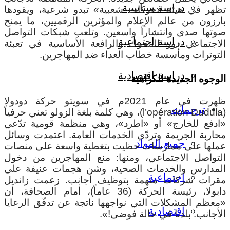
دراسة سياسية
تظهر في هيئة «حركات شعبية» تبدو شرعية، ويقودها
بارزون من عالم الإعلام والمؤثرين الرقميين، ما يمنح
صوتها صدى وانتشاراً واسعين. وتلعب شبكات التواصل
دراسة اجتماعية
الاجتماعي دور المحرك والرافعة الأساسية في تعبئة
التوترات ومأسسة خطاب العداء ضد المهاجرين.
دراسة اقتصادية
الوجوه الجديدة للكراهية
ظهرت في عام 2021م في سويتو حركة دودولا
ترجمات
(l’opération Dudula)، وهي كلمة بلغة الزولو تعني حرفياً
«ادفع للخارج» أو «اطرد»، وهي منظمة قومية تدّعي
محاربة الجريمة وتردّي الخدمات العامة. اعتمدت وسائل
جميع المواد
عملها على ممارسات حظيت بتغطية واسعة على منصات
التواصل الاجتماعي، ومنها: منع المهاجرين من دخول
المدارس والخدمات الصحية، وشن هجمات عنيفة على
اجتماعية
مقرات شركات متهمة بتوظيف أجانب. زعمت زانديل
دابولا، رئيسة الحركة (36 عاماً)، أمام الصحافة، أن
«معظم المشكلات التي نواجهها ناتجة عن تدفّق الرعايا
اقتصادية
الأجانب. بلدنا في حالة فوضى!».