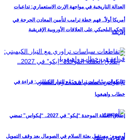
العدالة التاريخية في مواجهة الإرث الاستعماري: تداعيات
أمريكا أولاً.. فهم خطة ترامب لتأمين المعادن الحرجة في
الحكم البلجيكي على العلاقات الأوروبية الإفريقية
إفريقيا
تقاطعات سياسات تراوري مع التيار الكيميتي: قراءة في
خطاب واهيغويا
إطلاق العملة الموحدة “إيكو” في 2027.. “إيكواس” تمضي
أوصوم: مستقبل بعثة السلام في الصومال بعد وقف التمويل
قدمًا دون انتظار