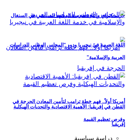
حزب كيراي وإعادة هندسة المشهد السياسي في السنغال
اللغة العربية في نيجيريا ودور “المجلس الوطني للدراسات
العربية والإسلامية”
أمريكا أولاً.. فهم خطة ترامب لتأمين المعادن الحرجة في
القطن في إفريقيا: الأهمية الاقتصادية والتحديات الهيكلية
وفرص تعظيم القيمة
إفريقيا
دراسة سياسية