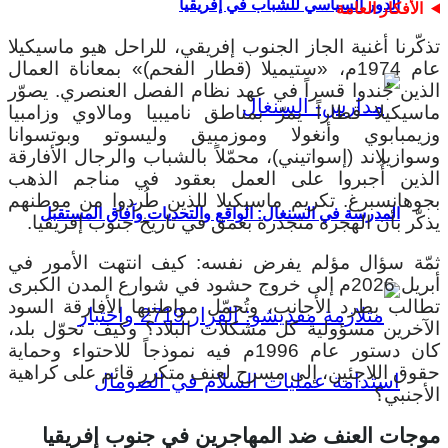
الدور السياسي للشباب في إفريقيا
الأفكار العامة
تذكّرنا أغنية الجاز الجنوب إفريقي، للراحل هيو ماسيكيلا
عام 1974م، «ستيميلا (قطار الفحم)» بمعاناة العمال
الذين جُندوا قسراً في عهد نظام الفصل العنصري. يصوّر
ماسيكيلا قطاراً يمرّ بمناطق ناميبيا ومالاوي وزامبيا
وزيمبابوي وأنغولا وموزمبيق وليسوتو وبوتسوانا
وسوازيلاند (إسواتيني)، محمّلاً بالشباب والرجال الأفارقة
الذين أُجبروا على العمل بعقود في مناجم الذهب
بجوهانسبرغ. تكريم ماسيكيلا للذين طُردوا من موطنهم
المدرسة في السنغال: الواقع والتحديات وآفاق المستقبل
يذكّر بأن الهجرة متجذرة بعمق في تاريخ جنوب إفريقيا.
ثمّة سؤال مؤلم يفرض نفسه: كيف انتهت الأمور في
أبريل 2026م إلى خروج حشود في شوارع المدن الكبرى
تطالب بطرد الأجانب، وتُحمّل مواطنيها الأفارقة السود
الآخرين مسؤولية كل مشكلات البلاد؟ وكيف تحوّل بلد،
كان دستور عام 1996م فيه نموذجاً للاحتواء وحماية
حقوق اللاجئين، إلى مسرح لعنف متكرر قائم على كراهية
الأجنبي؟
موجات العنف ضد المهاجرين في جنوب إفريقيا