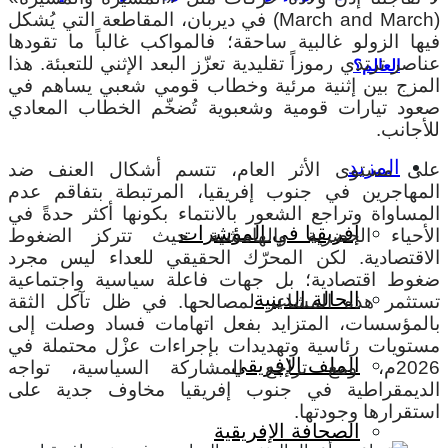
(March and March) في ديربان، المقاطعة التي يُشكل
فيها الزولو غالبية ساحقة؛ فالمواكب غالباً ما تقودها
عناصر ترتدي رموزاً تقليدية تعزّز البعد الإثني للتعبئة. هذا
العالم؟
المزج بين إثنية مرئية وخطاب قومي شعبي يساهم في
صعود تيارات قومية وشعبوية تُضخّم الخطاب المعادي
للأجانب.
المزيد
على مستوى الأثر العام، تتسم أشكال العنف ضد
المهاجرين في جنوب إفريقيا، المرتبطة بتفاقم عدم
المساواة وتراجع الشعور بالانتماء بكونها أكثر حدةً في
إفريقيا في المؤشرات
الأحياء الحضرية والهامشية حيث تتركز الضغوط
الاقتصادية. لكن المحرّك الحقيقي للعداء ليس مجرد
ضغوط اقتصادية؛ بل جهات فاعلة سياسية واجتماعية
الحالة الدينية
تستثمر هذه المشاعر لمصالحها. في ظل تآكل الثقة
بالمؤسسات، المتزايد بفعل اتهامات فساد وصلت إلى
مستويات رئاسية وتهديدات بإجراءات عزْل محتملة في
الملف الإفريقي
2026م، ومع تراجع المشاركة السياسية، تواجه
الديمقراطية في جنوب إفريقيا مخاوف جدية على
استقرارها وجودتها.
الصحافة الإفريقية