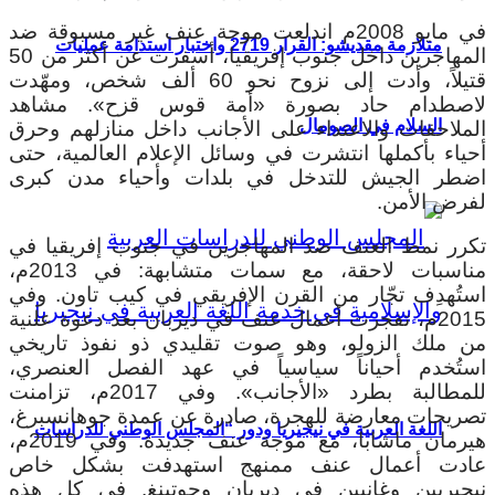
في مايو 2008م اندلعت موجة عنف غير مسبوقة ضد
متلازمة مقديشو: القرار 2719 واختبار استدامة عمليات
المهاجرين داخل جنوب إفريقيا، أسفرت عن أكثر من 50
قتيلاً، وأدت إلى نزوح نحو 60 ألف شخص، ومهّدت
لاصطدام حاد بصورة «أمة قوس قزح». مشاهد
السلام في الصومال
الملاحقات والاعتداء على الأجانب داخل منازلهم وحرق
أحياء بأكملها انتشرت في وسائل الإعلام العالمية، حتى
اضطر الجيش للتدخل في بلدات وأحياء مدن كبرى
لفرض الأمن.
تكرر نمط العنف ضد المهاجرين في جنوب إفريقيا في
مناسبات لاحقة، مع سمات متشابهة: في 2013م،
استُهدِف تجّار من القرن الإفريقي في كيب تاون. وفي
2015م، تفجرت أعمال عنف في ديربان بعد دعوة علنية
من ملك الزولو، وهو صوت تقليدي ذو نفوذ تاريخي
استُخدم أحياناً سياسياً في عهد الفصل العنصري،
للمطالبة بطرد «الأجانب». وفي 2017م، تزامنت
تصريحات معارضة للهجرة، صادرة عن عمدة جوهانسبرغ،
اللغة العربية في نيجيريا ودور “المجلس الوطني للدراسات
هيرمان ماشابا، مع موجة عنف جديدة. وفي 2019م،
عادت أعمال عنف ممنهج استهدفت بشكل خاص
نيجيريين وغانيين في ديربان وجوتينغ. في كل هذه