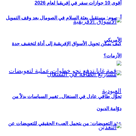
أقوى 10 جوازات سفر في إفريقيا لعام 2026
أوصوم: مستقبل بعثة السلام في الصومال بعد وقف التمويل
الأمريكي
كيف يمكن تحويل الأسواق الإفريقية إلى أداة لتخفيف حدة
الأزمات؟
تحوُّل طاقي عادل في السنغال.. تغيير السياسات بدلاً من
دوّامة الديون
عقد التعويضات: من يتحمل العبء الحقيقي للتعويضات عن