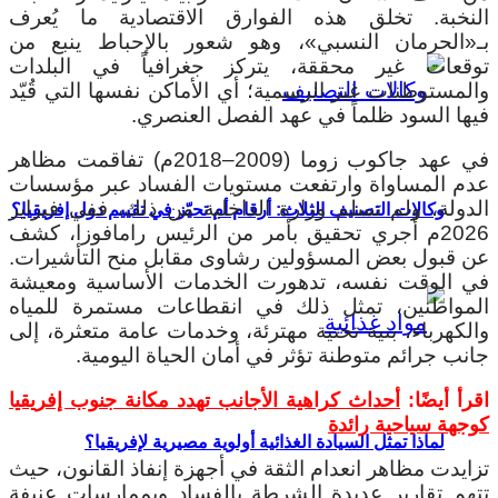
النخبة. تخلق هذه الفوارق الاقتصادية ما يُعرف
بـ«الحرمان النسبي»، وهو شعور بالإحباط ينبع من
توقعات غير محققة، يتركز جغرافياً في البلدات
والمستوطنات غير الرسمية؛ أي الأماكن نفسها التي قُيّد
فيها السود ظلماً في عهد الفصل العنصري.
في عهد جاكوب زوما (2009–2018م) تفاقمت مظاهر
عدم المساواة وارتفعت مستويات الفساد عبر مؤسسات
الدولة، ولم تسلم وزارة الداخلية من ذلك، ففي فبراير
وكالات التصنيف الثلاث: أرقام أم تحيّز في تقييم دول إفريقيا؟
2026م أُجري تحقيق بأمر من الرئيس رامافوزا، كشف
عن قبول بعض المسؤولين رشاوى مقابل منح التأشيرات.
في الوقت نفسه، تدهورت الخدمات الأساسية ومعيشة
المواطنين، تمثل ذلك في انقطاعات مستمرة للمياه
والكهرباء، بنية تحتية مهترئة، وخدمات عامة متعثرة، إلى
جانب جرائم متوطنة تؤثر في أمان الحياة اليومية.
اقرأ أيضًا:
أحداث كراهية الأجانب تهدد مكانة جنوب إفريقيا
كوجهة سياحية رائدة
لماذا تمثل السيادة الغذائية أولوية مصيرية لإفريقيا؟
تزايدت مظاهر انعدام الثقة في أجهزة إنفاذ القانون، حيث
تتهم تقارير عديدة الشرطة بالفساد وبممارسات عنيفة