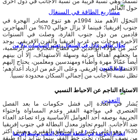
نسمة؛ وهي نسبة قريبة من نسبة الأجانب في دول أخرى
حول العالم.
التحوّل الأهم منذ 1994م هو تنوع مصادر الهجرة في
جنوب إفريقيا؛ فبينما لا يزال حوالي 70% من المهاجرين
قادمين من دول جنوب القارة، وصلت في السنوات
الأخيرة موجات من غرب إفريقيا والقرن الإفريقي. يوجد
تحوُّل طاقي عادل في السنغال.. تغيير السياسات بدلاً من
كثير من هؤلاء الوافدين في قطاع التجارة غير الرسمية،
ما يجعلهم أهدافاً مرئية وسهلة الاستهداف، إلا أن بينهم
أيضاً عمّالاً مهرة وأطباء ومهندسين ومعلمين، يحتاج إليهم
الاقتصاد الجنوب إفريقي. وعلى الرغم من ازدياد أعدادهم؛
دوّامة الديون
تظل نسبة الأجانب من إجمالي السكان محدودة نسبياً.
الاستياء الناجم عن الاحباط النسبي
يُشار في العادة إلى فشل حكومات ما بعد الفصل
العنصري في مواجهة الفقر وعدم المساواة واحتواء
الجريمة بوصفه أحد العوامل الأساسية وراء تصاعد العداء
ضد الأجانب. اليوم تجاوز معدل البطالة في جنوب إفريقيا
30%، وهو أعلى بكثير في المناطق الفقيرة، ويعيش أكثر
انعدام الحوكمة في أنشطة استغلال الذهب بوسط إفريقيا
من نصف السكان تحت خط الفقر بينما يتزايد ثراء طبقة