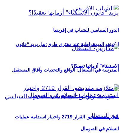
الدور السياسي للشباب في إفريقيا
الكونغو الديمقراطية عند مفترق طرق: هل يزيد “قانون
الاستفتاء” أزماتها تعقيدًا؟
المدرسة في السنغال: الواقع والتحديات وآفاق المستقبل
متلازمة مقديشو: القرار 2719 واختبار استدامة عمليات
السلام في الصومال