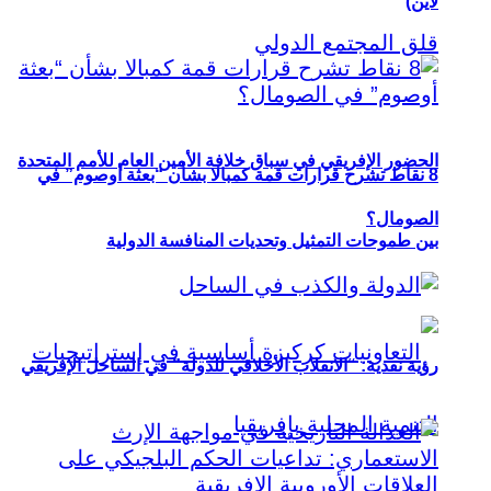
لاين)
الحضور الإفريقي في سباق خلافة الأمين العام للأمم المتحدة
8 نقاط تشرح قرارات قمة كمبالا بشأن “بعثة أوصوم” في
الصومال؟
بين طموحات التمثيل وتحديات المنافسة الدولية
رؤية نقدية: “الانقلاب الأخلاقي للدولة” في الساحل الإفريقي