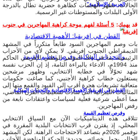
العربية والإسلامية”
الحالات، تظهر الهجمات كظاهرة حضرية تطال بالدرجة
الأولى البلدات والمستوطنات غير الرسمية.
قد يهمك:
5 أسئلة لفهم موجة كراهية المهاجرين في جنوب
إفريقيا
بات وصم المهاجرين السود طابعاً متكرراً في المشهد
الديمقراطي الجنوب إفريقي. لا يمكن لأي من الأحزاب
الرئيسية، بما في ذلك المؤتمر الوطني الإفريقي الحاكم
منذ 1994م، الادعاء بالبراءة التامة، إذ إن الحزب نفسه
شهد تحوّلاً في خطابه الانتخابي، وظهور مرشحين
يستغلون خطاب كراهية الأجنبي، كما صاغت حكومات
متعاقبة تشريعات هجرة أقرب إلى القيود والقمع منها إلى
القطن في إفريقيا: الأهمية الاقتصادية والتحديات الهيكلية
المثاليات الليبرالية التي سادت تسعينيات القرن الماضي،
مما أعطى شرعية فعلية لسياسات واعتقادات نابعة من
رفض المهاجرين.
وفرص تعظيم القيمة
تتلاقى هذه الديناميكيات الآن مع السياق الانتخابي
المحلي، إذ يقترن قرب الانتخابات البلدية المقررة في
نوفمبر 2026م بتصاعد الاحتجاجات الراهنة. لكن المشهد
الحالي يحمل خصائص جديدة: الحركة المناهضة للأجانب