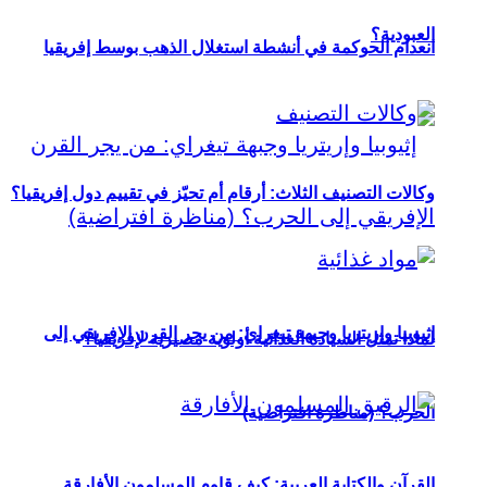
العبودية؟
انعدام الحوكمة في أنشطة استغلال الذهب بوسط إفريقيا
وكالات التصنيف الثلاث: أرقام أم تحيّز في تقييم دول إفريقيا؟
إثيوبيا وإريتريا وجبهة تيغراي: من يجر القرن الإفريقي إلى
لماذا تمثل السيادة الغذائية أولوية مصيرية لإفريقيا؟
الحرب؟ (مناظرة افتراضية)
القرآن والكتابة العربية: كيف قاوم المسلمون الأفارقة