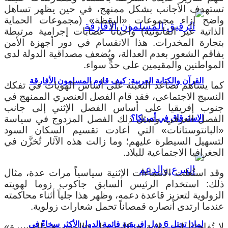
تستهدف الأجانب بشكل ممنهج، في حين يظهر تساهل
واضح إزاء مجموعات «اليقظة» (مجموعات الحماية
الذاتية غير القانونية) وأحياناً عصابات إجرامية مرتبطة
بتجارة المخدرات. هذا الانقسام في دور أجهزة الأمن
يفاقم الشعور بعدم العدالة، ويُضعف مصداقية الدولة لدى
المواطنين والمقيمين على حدٍّ سواء.
القرآن والكتابة العربية: كيف قاوم المسلمون الأفارقة
كما يساهم تصاعد التعبئة على أساس الهويات في تفكك
النسيج الاجتماعي، فقد قام الفصل العنصري الممنهج في
جنوب إفريقيا على أساس الفصل الإثني إلى جانب
الفصل العرقي، وتمثل ذلك الفصل المزدوج في سياسة
الاسترقاق في أمريكا؟
«البانتوستانات» التي أعادت تقسيم السكان السود
لتسهيل السيطرة عليهم؛ وما زالت هذه الآثار تُخزَّن في
الجغرافيا الاجتماعية للبلاد.
وقد استُغلت الانتماءات الإثنية سياسياً مرات عدة، مثال
ذلك: استخدام الرئيس السابق جاكوب زوما لهويته
الزولوية لتعزيز قاعدة دعمه، وظهر هذا جلياً أثناء محاكمته
عندما ارتدى أنصاره قمصاناً تحمل شعارات زولوية.
لماذا تحتل 6 دول إفريقية قائمة الدول الأكثر سخاءً في
لا تُفاجئنا إذن ولادة حركات مثل «المسيرة والمسيرة»