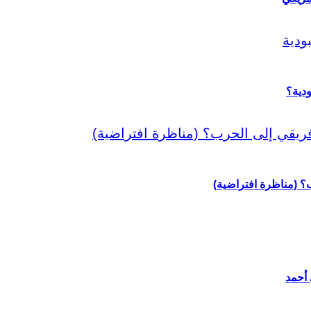
دية؟
رب؟ (مناظرة افتراضية)
 أحمد