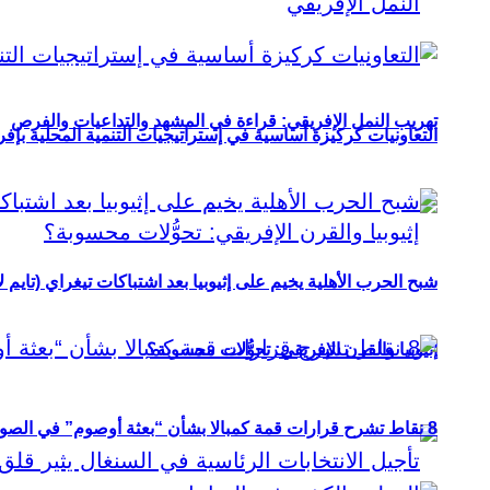
تهريب النمل الإفريقي: قراءة في المشهد والتداعيات والفرص
التعاونيات كركيزة أساسية في إستراتيجيات التنمية المحلية بإفري
شبح الحرب الأهلية يخيم على إثيوبيا بعد اشتباكات تيغراي (تايم ل
إثيوبيا والقرن الإفريقي: تحوُّلات محسوبة؟
8 نقاط تشرح قرارات قمة كمبالا بشأن “بعثة أوصوم” في الصومال؟