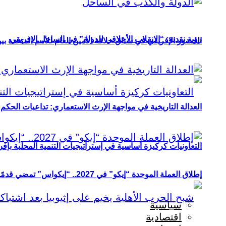
رؤية نقدية: “الانقلاب الأخلاقي للدولة” في الساحل الإفريقي
الحضور الإفريقي في سباق خلافة الأمين العام للأمم المتحدة ب
العدالة التاريخية في مواجهة الإرث الاستعماري: تداعيات الحكم ا
التعاونيات كركيزة أساسية في إستراتيجيات التنمية المحلية بإفري
إطلاق العملة الموحدة “إيكو” في 2027.. “إيكواس” تمضي قدمًا دون انتظار
سياسية
اقتصادية