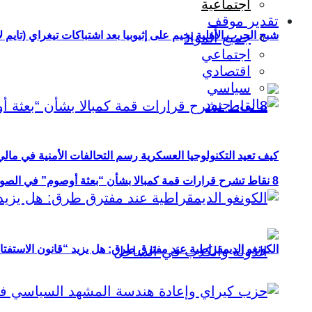
اجتماعية
تقدير موقف
شبح الحرب الأهلية يخيم على إثيوبيا بعد اشتباكات تيغراي (تايم ل
جميع المواد
اجتماعي
اقتصادي
سياسي
كيف تعيد التكنولوجيا العسكرية رسم التحالفات الأمنية في مال
8 نقاط تشرح قرارات قمة كمبالا بشأن “بعثة أوصوم” في الصومال؟
الكونغو الديمقراطية عند مفترق طرق: هل يزيد “قانون الاستفتاء” 