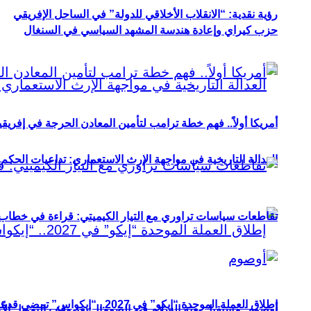
رؤية نقدية: “الانقلاب الأخلاقي للدولة” في الساحل الإفريقي
حزب كيراي وإعادة هندسة المشهد السياسي في السنغال
أمريكا أولاً.. فهم خطة ترامب لتأمين المعادن الحرجة في إفريقي
العدالة التاريخية في مواجهة الإرث الاستعماري: تداعيات الحكم ا
تقاطعات سياسات تراوري مع التيار الكيميتي: قراءة في خطاب و
إطلاق العملة الموحدة “إيكو” في 2027.. “إيكواس” تمضي قدمًا دون انتظار
أوصوم: مستقبل بعثة السلام في الصومال بعد وقف التمويل الأ