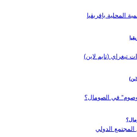
قيا
اين)