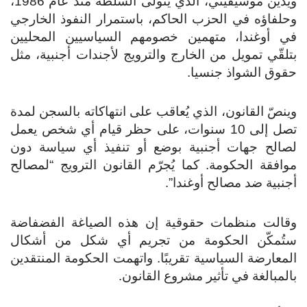
ويُدين موسيفيني، الذي يتولى السلطة منذ عام 1986،
وحلفاؤه في الحزب الحاكم، باستمرار النفوذ الخارجي
في أوغندا، متهمين خصومهم السياسيين المحليين
بتلقّي تمويل من الخارج والترويج لأجندات أجنبية، مثل
حقوق الشواذ جنسيا.
وينصّ القانون، الذي يُعاقب على انتهاكاته بالسجن لمدة
تصل إلى 10 سنوات، على حظر قيام أي شخص يعمل
لصالح جهات أجنبية بوضع أو تنفيذ أي سياسة دون
موافقة الحكومة. كما يُجرّم القانون الترويج “لمصالح
أجنبية ضد مصالح أوغندا”.
وقالت منظمات حقوقية إن هذه الصياغة الفضفاضة
ستُمكّن الحكومة من تجريم أي شكل من أشكال
المعارضة السياسية تقريبًا. واتهمت الحكومة المنتقدين
بالمبالغة في تأثير مشروع القانون.