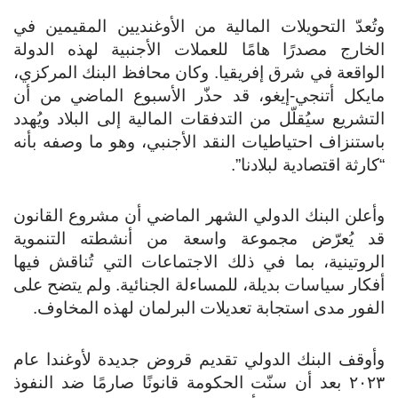
وتُعدّ التحويلات المالية من الأوغنديين المقيمين في
الخارج مصدرًا هامًا للعملات الأجنبية لهذه الدولة
الواقعة في شرق إفريقيا.
وكان محافظ البنك المركزي،
مايكل أتنجي-إيغو، قد حذّر الأسبوع الماضي من أن
التشريع سيُقلّل من التدفقات المالية إلى البلاد ويُهدد
باستنزاف احتياطيات النقد الأجنبي، وهو ما وصفه بأنه
“كارثة اقتصادية لبلادنا”.
وأعلن البنك الدولي الشهر الماضي أن مشروع القانون
قد يُعرّض مجموعة واسعة من أنشطته التنموية
الروتينية، بما في ذلك الاجتماعات التي تُناقش فيها
أفكار سياسات بديلة، للمساءلة الجنائية. ولم يتضح على
الفور مدى استجابة تعديلات البرلمان لهذه المخاوف.
وأوقف البنك الدولي تقديم قروض جديدة لأوغندا عام
٢٠٢٣ بعد أن سنّت الحكومة قانونًا صارمًا ضد النفوذ