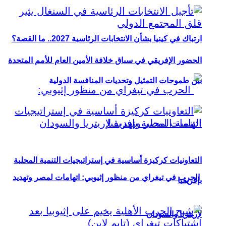
ارتباك في كينيا بشأن الانتخابات الرئاسية 2027.. ما القصة؟
الحضور الإفريقي في سباق خلافة الأمين العام للأمم المتحدة
بين طموحات التمثيل وتحديات المنافسة الدولية
التعاونيات كركيزة أساسية في إستراتيجيات التنمية المحلية
الحرب في تيغراي من منظور إثيوبي: اتهامات لمصر وتهديد
بإفريقيا
لإريتريا والسودان