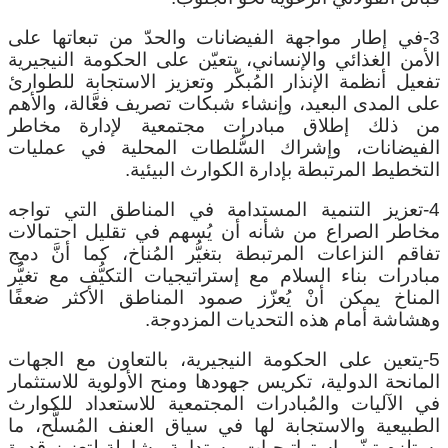
3-في إطار مواجهة الفيضانات والحدّ من تبعاتها على
الأمن الغذائي والإنساني، يتعيّن على الحكومة النيجيرية
تفعيل أنظمة الإنذار المُبكّر وتعزيز الاستجابة للطوارئ
على المدى البعيد، وإنشاء شبكات تصريف فعَّالة، والأهم
من ذلك إطلاق مبادرات مجتمعية لإدارة مخاطر
الفيضانات، وإشراك السُّلطات المحلية في عمليات
التخطيط المرتبطة بإدارة الكوارث البيئية.
4-تعزيز التنمية المستدامة في المناطق التي تواجه
مخاطر الصراع من شأنه أن يُسهم في تقليل احتمالات
تفاقم النزاعات المرتبطة بتغيُّر المُناخ، كما أنَّ دمج
مبادرات بناء السلام مع إستراتيجيات التكيُّف مع تغيُّر
المناخ يمكن أنْ يُعزّز صمود المناطق الأكثر ضعفًا
وهشاشة أمام هذه التحديات المزدوجة.
5-يتعين على الحكومة النيجيرية، بالتعاون مع الجهات
المانحة الدولية، تكريس جهودها ومنح الأولوية للاستثمار
في الآليات والمُبادرات المجتمعية للاستعداد للكوارث
الطبيعية والاستجابة لها في سياق العنف المُسلَّح، ما
يستلزم تبنّي إستراتيجيات مستدامة وشاملة لتعزيز قدرة