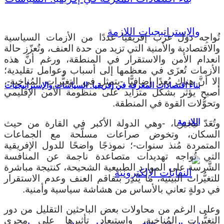
تُواجِه دول غرب إفريقيا عددًا من الأزمات السياسية
والاقتصادية والأمنية التي تزيد من حدة العنف، وتُعزّز حالة
انعدام الأمن والاستقرار في المنطقة، ورغم أنَّ هذه
الأزمات تُعزَى في معظمها إلى أسباب وعوامل تقليدية؛
إلا أنَّ هناك بُعدًا إضافيًّا -يتمثل في التغيُّرات المُناخية-،
بناء اقتصادات المعرفة في إفريقيا: السياسات والإستراتيجيات
أصبح يؤثر بشكل متزايد على منظومة الأمن الإقليمي
وتحوُّلات القوة في المنطقة.
اللازمة
وتُعَدّ نيجيريا، -وهي الدولة الأكبر في القارة من حيث
السكان، وتخوض صراعات مسلَّحة مع الجماعات
المتمردة مُنذ سنوات-؛ نموذجًا واضحًا للدول الإفريقية
التي تُواجه تهديدات متصاعدة ناجمة عن المنافسة
الشَّرسة على الموارد الطبيعية الشحيحة، كنتيجة مباشرة
للتغيُّرات البيئية، ما يُنْذِر بتفاقم العنف وعدم الاستقرار
في دولةٍ تعاني بالأساس من هشاشة سياسية وأمنية.
وعلى الرغم من محاولات بعض الباحثين التقليل من دور
التغيُّرات المُناخية، واستبعاد تأثيرها على مجرى