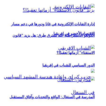
إدارة النفايات الإلكترونية في غانا ودورها في دعم مسار
الاقتصاد الأخضر في إفريقيا
الكونغو الديمقراطية عند مفترق طرق: هل يزيد “قانون
الاستفتاء” أزماتها تعقيدًا؟
الدور السياسي للشباب في إفريقيا
المدرسة في السنغال: الواقع والتحديات وآفاق المستقبل