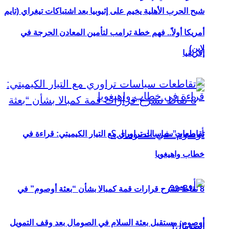
شبح الحرب الأهلية يخيم على إثيوبيا بعد اشتباكات تيغراي (تايم
أمريكا أولاً.. فهم خطة ترامب لتأمين المعادن الحرجة في
لاين)
إفريقيا
تقاطعات سياسات تراوري مع التيار الكيميتي: قراءة في
خطاب واهيغويا
8 نقاط تشرح قرارات قمة كمبالا بشأن “بعثة أوصوم” في
أوصوم: مستقبل بعثة السلام في الصومال بعد وقف التمويل
الصومال؟