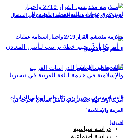
حزب كيراي وإعادة هندسة المشهد السياسي في السنغال
متلازمة مقديشو: القرار 2719 واختبار استدامة عمليات
السلام في الصومال
اللغة العربية في نيجيريا ودور “المجلس الوطني للدراسات
أمريكا أولاً.. فهم خطة ترامب لتأمين المعادن الحرجة في
العربية والإسلامية”
إفريقيا
دراسة سياسية
دراسة اجتماعية