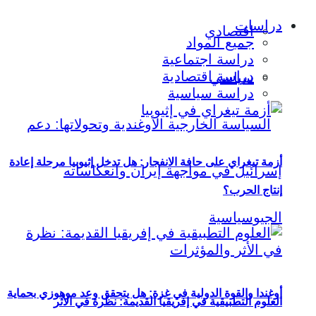
دراسات
اقتصادي
جميع المواد
دراسة اجتماعية
دراسة اقتصادية
سياسي
دراسة سياسية
أزمة تيغراي على حافة الانفجار: هل تدخل إثيوبيا مرحلة إعادة
إنتاج الحرب؟
أوغندا والقوة الدولية في غزة: هل يتحقق وعد موهوزي بحماية
العلوم التطبيقية في إفريقيا القديمة: نظرة في الأثر