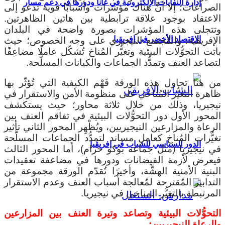
إدارة النفايات الإلكترونية في غانا ودورها في دعم مسار
الصراعات؛ إلا أنَّ هناك مؤشرات وأسبابًا قوية تدعو إلى
الاعتقاد بوجود علاقة ترابطية بين هاتين الظاهرتين.
وتتجلى هذه المؤشرات بصورة واضحة في البلدان
الاقتصاد الأخضر في إفريقيا
الإفريقية، والمُجتمع النيجيري على وجه الخصوص؛ حيث
باتت التحوُّلات البيئية وتغيُّر المُناخ تُشكّل عاملًا مضاعِفًا
لتصاعد العنف وتمدُّد الجماعات والكيانات المسلَّحة.
من هنا تحاول هذه الورقة فَهْم الكيفية التي تُؤثّر بها
ظاهرة التغيُّر المُناخي على منظومة الأمن والاستقرار في
نيجيريا، وذلك من خلال ثلاثة محاور؛ حيث يستكشف
المحور الأول دور التحوُّلات البيئية في تفاقم العنف بين
الرعاة والمزارعين النيجيريين، ويُظْهِر المحور الثاني تأثير
تغيُّرات المُناخ كعامل مساند لتمدُّد الجماعات المسلَّحة
الدور السياسي للشباب في إفريقيا
في نيجيريا (مثل جماعة بوكو حرام)، أما المحور الثالث
فيعرض لأزمة الفيضانات ودورها في مضاعفة تعقيدات
البنية الأمنية الهشَّة، وأخيرًا تُقدّم الورقة مجموعة من
التدابير المُقترحة لمُعالجة أسباب العنف وعدم الاستقرار
المرتبطة بالتغيُّر المناخي في نيجيريا.
التحوُّلات البيئية وتصاعد وتيرة العنف بين المزارعين
والرعاة النيجيريين: