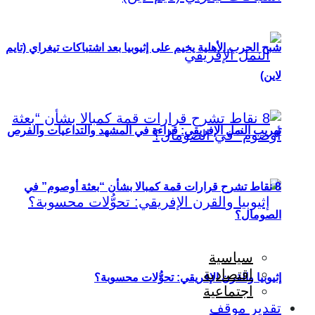
شبح الحرب الأهلية يخيم على إثيوبيا بعد اشتباكات تيغراي (تايم
لاين)
تهريب النمل الإفريقي: قراءة في المشهد والتداعيات والفرص
8 نقاط تشرح قرارات قمة كمبالا بشأن “بعثة أوصوم” في
الصومال؟
سياسية
اقتصادية
إثيوبيا والقرن الإفريقي: تحوُّلات محسوبة؟
اجتماعية
تقدير موقف