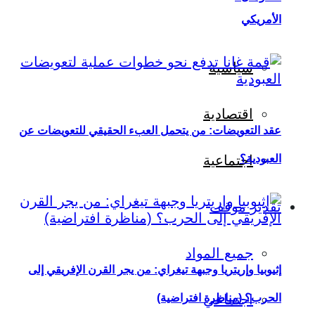
الأمريكي
سياسية
اقتصادية
عقد التعويضات: من يتحمل العبء الحقيقي للتعويضات عن
العبودية؟
اجتماعية
تقدير موقف
جميع المواد
إثيوبيا وإريتريا وجبهة تيغراي: من يجر القرن الإفريقي إلى
اجتماعي
الحرب؟ (مناظرة افتراضية)