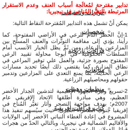
تدابير مقترحة لمُعالَجة أسباب العنف وعدم الاستقرار
المرتبطة بالتغيُّر المُناخي في نيجيريا:
حوارات وتحقيقات
يمكن أنْ تشمل هذه التدابير المُقترحة النقاط التالية:
شخصيات
1-إنَّ الحظر التام للرعي في الأراضي المفتوحة، كما
رأينا، يؤدي إلى مفاقمة التوتُّرات والعنف المسلَّح بين
المزارعين والرعاة، ومِن ثَمَّ يظل الخيار الأنسب أمام
قراءات تاريخية
السلطات الحكومية في أبوجا محاولة تقييد الرعي
المفتوح بصورة جزئية، والعمل على توفير المراعي في
نطاق المزارع، كما يقتضي ذلك أيضًا تحديد مسارات
متابعات
الرعي الحديثة، بما يمنع التعدي على المزارعين وتدمير
حقولهم ومحاصيلهم الزراعية.
منظمات وهيئات
2-تسريع وتيرة الجهود الإقليمية لتدشين الجدار الأخضر
العظيم، وهي مبادرة أطلقها الاتحاد الإفريقي عام
2007م؛ بهدف مواجهة التصحر وآثار تغيُّر المُناخ في
كتاب قراءات إفريقية
إفريقيا جنوب الصحراء الكبرى؛ حيث سيُسهم تنفيذ هذا
المشروع في إعادة الغطاء النباتي الأخضر إلى الولايات
والأقاليم الشمالية في نيجيريا، وبالتالي الحدّ من هجرات
قبائل الفولاني الرعوية نحو الجنوب.