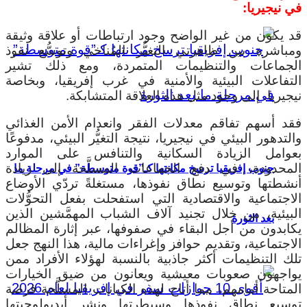
في نيجيريا:
قد يكون من غير الواضح وجود ارتباطات أو علاقة وثيقة
ومباشرة بين ظاهرتي التغيُّر المُناخي وتوسُّع نفوذ
الجماعات والتنظيمات المتمردة، ومع ذلك تشير
التفاعلات البيئية والأمنية في غرب إفريقيا، وبخاصة
نيجيريا، إلى وجود مثل هذه العلاقة المتشابكة.
فقد أسهم تفاقم معدلات الفقر وانعدام الأمن الغذائي
والتدهور البيئي في نيجيريا، نتيجة التغيُّر البيئي، مدفوعًا
بعوامل الزيادة السكانية والتنافس على الموارد
المحدودة، في دفع الجماعات المسلَّحة إلى زيادة
جنوب إفريقيا ترسخ مكانتها كـ”قوة متوسطة” في مرحلة ما
أنشطتها وتوسيع نطاق نفوذها، مستغلةً تردّي الأوضاع
الاجتماعية والاقتصادية التي استفحلت بفعل التحوُّلات
البيئية، من خلال تجنيد آلاف الشباب المهمَّشين الذين
بعد الثورة
يكابدون من أجل البقاء في صفوفها، عبر إثارة المظالم
الاجتماعية، وتقديم حوافز وإغراءات مالية، هذا النهج جعل
تلك التنظيمات أكثر جاذبية بالنسبة لهؤلاء الأفراد ممن
يواجهون صعوبات معيشية ويعانون من ضيق الخيارات
المتاحة أمامهم، مما أتاح لهذه الكيانات المسلَّحة فرصة
توسيع نطاق نفوذها وسيطرتها ونشر أيديولوجيتها