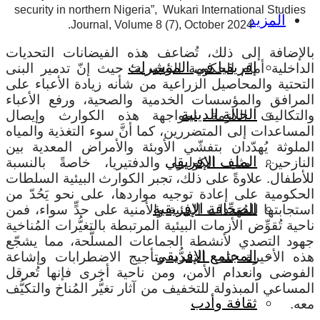
security in northern Nigeria”, Wukari International Studies
المزيد
Journal, Volume 8 (7), October 2024.
بالإضافة إلى ذلك، تُضاعف هذه الفيضانات التحديات
إفريقيا في المؤشرات
الداخلية أمام الحكومة النيجيرية؛ حيث إنّ تدمير البنى
التحتية والمحاصيل الزراعية من شأنه زيادة الأعباء على
المرافق والمؤسسات الخدمية والصحية، ورفع الأعباء
الحالة الدينية
والتكاليف اللازمة لمواجهة هذه الكوارث وإيصال
المساعدات إلى المتضررين، كما أنَّ سوء التغذية والمياه
الملوثة يُهدّدان بتفشّي الأوبئة والأمراض المعدية بين
الملف الإفريقي
النازحين، مثل الكوليرا والدفتيريا، خاصةً بالنسبة
للأطفال. علاوةً على ذلك، تجبر الكوارث البيئية السلطات
الحكومية على إعادة توجيه مواردها، على نحو يَحُدّ من
الصحافة الإفريقية
استجابتها للمُهَدِّدات البيئية والأمنية على حدٍّ سواء، فمن
ناحية تُقوِّض الأزمات البيئية المرتبطة بالتغيُّرات المُناخية
جهود التصدي لأنشطة الجماعات المسلَّحة، مما يشجّع
المجتمع الإفريقي
هذه الأخيرة على التمدُّد وتأجيج الاضطرابات وإشاعة
الفوضى وانعدام الأمن، ومن ناحية أخرى فإنها تُعرقل
المساعي المبذولة للتخفيف من آثار تغيُّر المُناخ والتكيُّف
ثقافة وأدب
معه.