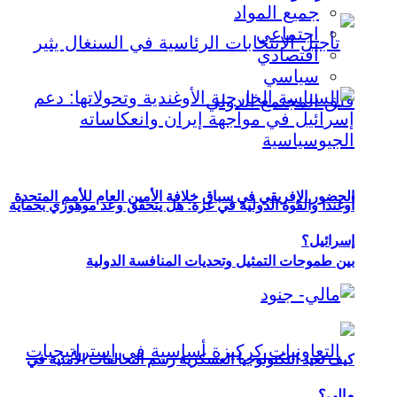
جميع المواد
اجتماعي
اقتصادي
سياسي
الحضور الإفريقي في سباق خلافة الأمين العام للأمم المتحدة
أوغندا والقوة الدولية في غزة: هل يتحقق وعد موهوزي بحماية
إسرائيل؟
بين طموحات التمثيل وتحديات المنافسة الدولية
كيف تعيد التكنولوجيا العسكرية رسم التحالفات الأمنية في
مالي؟