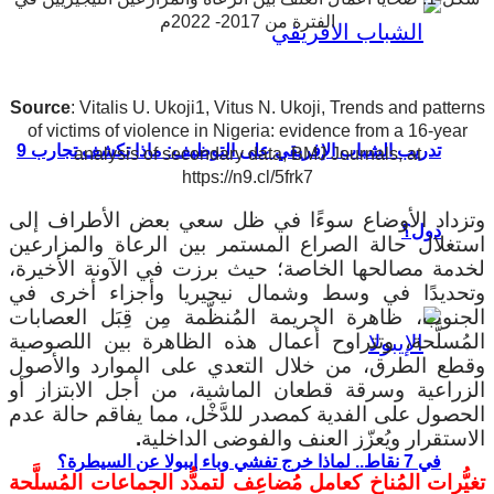
الفترة من 2017- 2022م
Source
: Vitalis U. Ukoji1, Vitus N. Ukoji, Trends and patterns
of victims of violence in Nigeria: evidence from a 16-year
تدريب الشباب الإفريقي على التوظيف: ماذا تكشف تجارب 9
analysis of secondary data, BMJ Journals, at
https://n9.cl/5frk7
وتزداد الأوضاع سوءًا في ظل سعي بعض الأطراف إلى
دول؟
استغلال حالة الصراع المستمر بين الرعاة والمزارعين
لخدمة مصالحها الخاصة؛ حيث برزت في الآونة الأخيرة،
وتحديدًا في وسط وشمال نيجيريا وأجزاء أخرى في
الجنوب، ظاهرة الجريمة المُنظَّمة مِن قِبَل العصابات
المُسلَّحة، وتتراوح أعمال هذه الظاهرة بين اللصوصية
وقطع الطرق، من خلال التعدي على الموارد والأصول
الزراعية وسرقة قطعان الماشية، من أجل الابتزاز أو
الحصول على الفدية كمصدر للدَّخْل، مما يفاقم حالة عدم
الاستقرار ويُعزّز العنف والفوضى الداخلية
.
في 7 نقاط.. لماذا خرج تفشي وباء إيبولا عن السيطرة؟
تغيُّرات المُناخ كعامل مُضاعِف لتمدُّد الجماعات المُسلَّحة