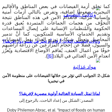
كما تخلق أزمة الفيضانات في بعض المناطق والأقاليم
النيجيرية ضغوطًا إضافية، وتفرض بالتالي أزمات أمنية
وإنسانية مركبة، فانعدام الأمن في هذه المناطق نتيجة
التخوُّف من هجمات الجماعات المتمردة يُعيق قدرة
الحكومة والمُنظمات الإنسانية على إيصال المساعدات
وتقديم الخدمات الأساسية للمنكوبين، كما أنَّ تدمير
المحاصيل وتعطُّل شبكات توزيع الغذاء بفعل الفيضانات
وكالات التصنيف الثلاث: أرقام أم تحيّز في تقييم دول إفريقيا؟
والسيول، فضلًا عن إحجام المزارعين عن زراعة أراضيهم
خوفًا من أعمال العنف، يُفاقم الأوضاع الاقتصادية ويُعزّز
انعدام الأمن الغذائي في البلاد(
[6]
).
شكل-2: الجوانب التي تؤثر من خلالها الفيضانات على منظومة الأمن
في نيجيريا
لماذا تمثل السيادة الغذائية أولوية مصيرية لإفريقيا؟
المصدر: الشكل من إعداد الباحث، بالرجوع إلى
Doby Philemon Abrac, et al. “Impact of floods on human