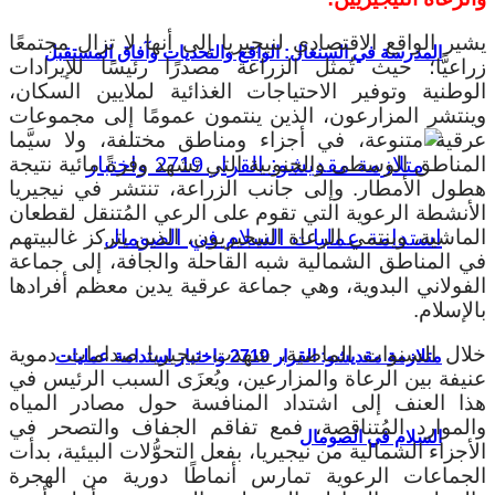
يشير الواقع الاقتصادي لنيجيريا إلى أنها لا تزال مجتمعًا
المدرسة في السنغال: الواقع والتحديات وآفاق المستقبل
زراعيًّا؛ حيث تُمثل الزراعة مصدرًا رئيسًا للإيرادات
الوطنية وتوفير الاحتياجات الغذائية لملايين السكان،
وينتشر المزارعون، الذين ينتمون عمومًا إلى مجموعات
عرقية متنوعة، في أجزاء ومناطق مختلفة، ولا سيَّما
المناطق الوسطى والجنوبية التي تشهد وفرةً مائية نتيجة
هطول الأمطار. وإلى جانب الزراعة، تنتشر في نيجيريا
الأنشطة الرعوية التي تقوم على الرعي المُتنقل لقطعان
الماشية، وينتمي الرعاة النيجيريون، الذين يتركز غالبيتهم
في المناطق الشمالية شبه القاحلة والجافة، إلى جماعة
الفولاني البدوية، وهي جماعة عرقية يدين معظم أفرادها
بالإسلام.
خلال السنوات الماضية، شهدت نيجيريا صدامات دموية
متلازمة مقديشو: القرار 2719 واختبار استدامة عمليات
عنيفة بين الرعاة والمزارعين، ويُعزَى السبب الرئيس في
هذا العنف إلى اشتداد المنافسة حول مصادر المياه
والموارد المُتناقصة، فمع تفاقم الجفاف والتصحر في
السلام في الصومال
الأجزاء الشمالية من نيجيريا، بفعل التحوُّلات البيئية، بدأت
الجماعات الرعوية تمارس أنماطًا دورية من الهجرة