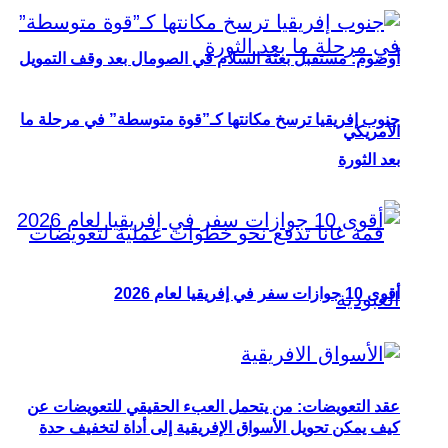
أوصوم: مستقبل بعثة السلام في الصومال بعد وقف التمويل
جنوب إفريقيا ترسخ مكانتها كـ”قوة متوسطة” في مرحلة ما
الأمريكي
بعد الثورة
أقوى 10 جوازات سفر في إفريقيا لعام 2026
عقد التعويضات: من يتحمل العبء الحقيقي للتعويضات عن
كيف يمكن تحويل الأسواق الإفريقية إلى أداة لتخفيف حدة