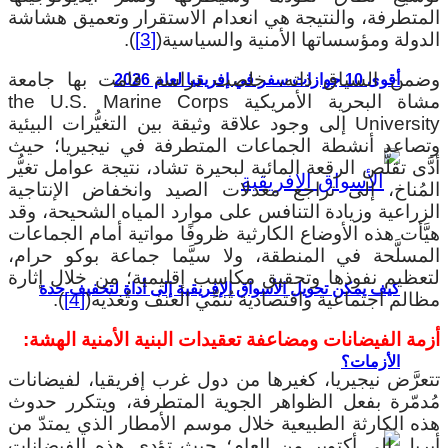
المتطرفة، والنتيجة هي انعدام الاستقرار وتعميق هشاشة
الدولة ومؤسساتها الأمنية والسياسية(
[3]
).
وضمن السياق ذاته، خلصت دراسة قامت بها جامعة
أقوى 10 جوازات سفر في إفريقيا لعام 2026
مشاة البحرية الأمريكية the U.S. Marine Corps
University إلى وجود علاقة وثيقة بين التغيُّرات البيئية
وتصاعد أنشطة الجماعات المتطرفة في نيجيريا؛ حيث
أدَّى تقلُّص الرقعة المائية لبحيرة تشاد، نتيجة عوامل تغيُّر
المُناخ، إلى تراجع معدلات الصيد وانخفاض الإنتاجية
الزراعية وزيادة التنافس على موارد المياه الشحيحة، وقد
هيَّأت هذه الأوضاع الكارثية ظروفًا مواتية أمام الجماعات
المسلَّحة في المنطقة، ولا سيَّما جماعة بوكو حرام،
لتعظيم نفوذها وتحقيق مكاسب إقليمية؛ من خلال إثارة
كيف يمكن تحويل الأسواق الإفريقية إلى أداة لتخفيف حدة
مظالم اجتماعية واقتصادية تُنمِّي العنف وتُغذيه(
[4]
).
أزمة الفيضانات ومضاعفة تعقيدات البنية الأمنية الهشة:
الأزمات؟
تتعرَّض نيجيريا، كغيرها من دول غرب إفريقيا، لفيضانات
مُدمّرة بفعل الظواهر الجوية المتطرفة، ويتكرر حدوث
هذه الكارثة الطبيعية خلال موسم الأمطار الذي يمتدّ من
أبريل إلى أكتوبر من العام؛ حيث تؤدي هذه الفيضانات