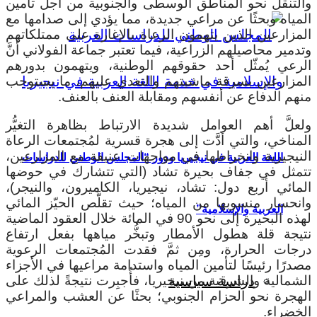
والتنقل نحو المناطق الوسطى والجنوبية من أجل تأمين
المياه وبحثًا عن مراعي جديدة، مما يؤدي إلى صدامها مع
المزارعين الذين يتهمون الرعاة بالإغارة على ممتلكاتهم
وتدمير محاصيلهم الزراعية، فيما تعتبر جماعة الفولاني أنَّ
الرعي يُمثّل أحد حقوقهم الوطنية، ويتهمون بدورهم
المزارعين بسرقة ماشيتهم والتعدي عليهم، ما يستوجب
منهم الدفاع عن أنفسهم ومقابلة العنف بالعنف.
ولعلَّ أهم العوامل شديدة الارتباط بظاهرة التغيُّر
المناخي، والتي أدَّت إلى هجرة قسرية لمُجتمعات الرعاة
النيجيرية وانخراطها في مواجهات عنيفة مع المزارعين،
اللغة العربية في نيجيريا ودور “المجلس الوطني للدراسات
تتمثل في جفاف بحيرة تشاد (التي تتشارك في حوضها
المائي أربع دول: تشاد، نيجيريا، الكاميرون، والنيجر)،
وانحسار منسوبها من المياه؛ حيث تقلَّص الحيّز المائي
العربية والإسلامية”
لهذه البحيرة إلى نحو 90 في المائة خلال العقود الماضية
نتيجة قلة هطول الأمطار وتبخُّر مياهها بفعل ارتفاع
درجات الحرارة، ومِن ثمَّ فقدت المُجتمعات الرعوية
مصدرًا رئيسًا لتأمين المياه واستدامة مراعيها في الأجزاء
الشمالية والشرقية من نيجيريا، فأُجبِرت نتيجةً لذلك على
دراسة سياسية
الهجرة نحو الحزام الجنوبي؛ بحثًا عن العشب والمراعي
الخضراء.