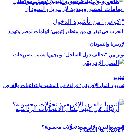
الحرب في تيغراي من منظور إثيوبي: اتهامات لمصر وتهديد
لإريتريا والسودان
توتر بين “تحالف دول الساحل” ونيجيريا بسبب تصريحات
تينوبو
تهريب النمل الإفريقي: قراءة في المشهد والتداعيات والفرص
إثيوبيا والقرن الإفريقي: تحوُّلات محسوبة؟