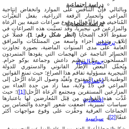
دراسة اجتماعية
وبالتالي فإنَّ التنافس على الموارد وانخفاض إنتاجية
المراعي وانحسار الرقعة الزراعية، بفعل التغيُّرات
المُناخية، هو ما أدَّى إلى وقوع صراعات عنيفة بين الرعاة
دراسة اقتصادية
والمزارعين في نيجيريا، وقد تسبَّبت هذه الصراعات في
سقوط آلاف الضحايا
(انظر شكل رقم: 1)
، فضلًا عن
إتلاف وتدمير أجزاء واسعة من الممتلكات والمرافق
ترجمات
العامة على مدى السنوات الماضية، بصورة تجاوزت
الخسائر الناجمة عن الهجمات التي يقودها المتمردون
المسلَّحون، مثل تنظيم داعش وجماعة بوكو حرام.
جميع المواد
ويُحمِّل البعض الإطار القانوني والدستوري للدولة
النيجيرية مسؤولية تفاقم هذا الصراع؛ حيث تمنع القوانين
الوطنية الرعي المفتوح وتُقيِّد وصول الرعاة الرُّحل إلى
اجتماعية
المراعي في 15 ولاية، مما زاد من حدة العداء بين
المزارعين المستقرين ومجتمع الرعاة الرُّحل(
[1]
)؛ حيث
عُدَّت هذه القوانين مِن قِبَل المُعارضين لها باعتبارها
اقتصادية
سياسات تمييزية، أضعفت شعور الوحدة والتضامن بين
الجماعات العرقية وحفَّزت على وقوع مواجهات أكثر
عنفًا(
[2]
).
سياسية
شكل-1: ضحايا أعمال العنف بين الرعاة والمزارعين النيجيريين في