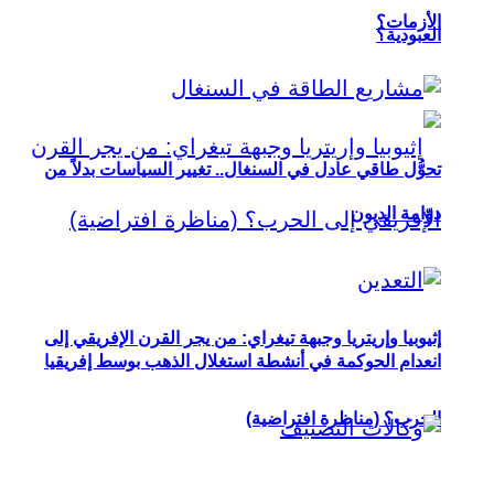
الأزمات؟
العبودية؟
تحوُّل طاقي عادل في السنغال.. تغيير السياسات بدلاً من
دوّامة الديون
إثيوبيا وإريتريا وجبهة تيغراي: من يجر القرن الإفريقي إلى
انعدام الحوكمة في أنشطة استغلال الذهب بوسط إفريقيا
الحرب؟ (مناظرة افتراضية)