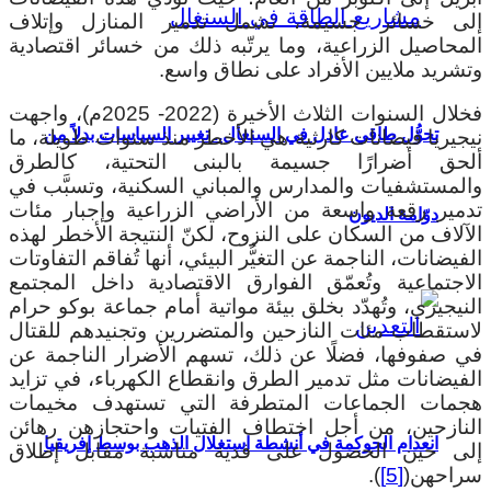
إلى خسائر جسيمة، تشمل تدمير المنازل وإتلاف
المحاصيل الزراعية، وما يرتّبه ذلك من خسائر اقتصادية
وتشريد ملايين الأفراد على نطاق واسع.
فخلال السنوات الثلاث الأخيرة (2022- 2025م)، واجهت
تحوُّل طاقي عادل في السنغال.. تغيير السياسات بدلاً من
نيجيريا فيضانات كارثية هي الأخطر منذ سنوات طويلة، ما
ألحق أضرارًا جسيمة بالبنى التحتية، كالطرق
والمستشفيات والمدارس والمباني السكنية، وتسبَّب في
تدمير رقعة واسعة من الأراضي الزراعية وإجبار مئات
دوّامة الديون
الآلاف من السكان على النزوح، لكنّ النتيجة الأخطر لهذه
الفيضانات، الناجمة عن التغيُّر البيئي، أنها تُفاقم التفاوتات
الاجتماعية وتُعمّق الفوارق الاقتصادية داخل المجتمع
النيجيري، وتُهدّد بخلق بيئة مواتية أمام جماعة بوكو حرام
لاستقطاب مئات النازحين والمتضررين وتجنيدهم للقتال
في صفوفها، فضلًا عن ذلك، تسهم الأضرار الناجمة عن
الفيضانات مثل تدمير الطرق وانقطاع الكهرباء، في تزايد
هجمات الجماعات المتطرفة التي تستهدف مخيمات
النازحين، من أجل اختطاف الفتيات واحتجازهن رهائن
انعدام الحوكمة في أنشطة استغلال الذهب بوسط إفريقيا
إلى حين الحصول على فدية مناسبة مقابل إطلاق
سراحهن(
[5]
).