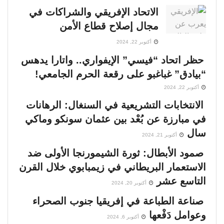
الاتحاد الإفريقي والشراكات في
مجال إصلاح قطاع الأمن
أكتوبر 22, 2024
حظر اتحاد “فيسي” الإيفواري.. واتارا يدهس
“بيادق” غباغبو على رقعة الحرم الجامعي!
أكتوبر 22, 2024
الانتخابات التشريعية في السنغال: الرهانات
في مبارزة عن بُعْد بين عثمان سونكو وماكي
سال
أكتوبر 21, 2024
صمود الأبطال: ثورة الشيمورنجا الأولى ضد
الاستعمار البريطاني في زيمبابوي خلال القرن
التاسع عشر
أكتوبر 20, 2024
صناعة الطباعة في إفريقيا جنوب الصحراء
وعوامل دَفْعها
أكتوبر 6, 2024