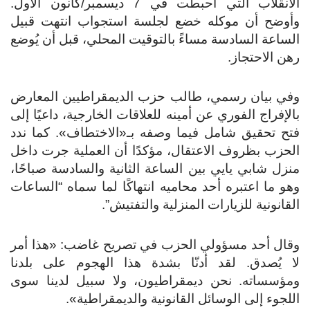
الانقلاب التي أُحبطت في 7 ديسمبر/كانون الأول.
وأوضح أن موكله خضع لجلسة استجواب انتهت قبيل
الساعة السادسة مساءً بالتوقيت المحلي، قبل أن يُوضع
رهن الاحتجاز.
وفي بيان رسمي، طالب حزب الديمقراطيين المعارض
بالإفراج الفوري عن أمينه للعلاقات الخارجية، داعيًا إلى
فتح تحقيق شامل فيما وصفه بـ«الاختطاف». كما ندد
الحزب بظروف الاعتقال، مؤكدًا أن العملية جرت داخل
منزل شابي يايي بين الساعة الثانية والسادسة صباحًا،
وهو ما اعتبره أحد محاميه انتهاكًا لما سماه “الساعات
القانونية للزيارات المنزلية والتفتيش”.
وقال أحد مسؤولي الحزب في تصريح غاضب: «هذا أمر
لا يُصدق. لقد أدنّا بشدة هذا الهجوم على بلدنا
ومؤسساته. نحن ديمقراطيون، ولا سبيل لدينا سوى
اللجوء إلى الوسائل القانونية والديمقراطية».