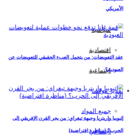
الأمريكي
سياسية
اقتصادية
عقد التعويضات: من يتحمل العبء الحقيقي للتعويضات عن
العبودية؟
اجتماعية
تقدير موقف
جميع المواد
إثيوبيا وإريتريا وجبهة تيغراي: من يجر القرن الإفريقي إلى
اجتماعي
الحرب؟ (مناظرة افتراضية)