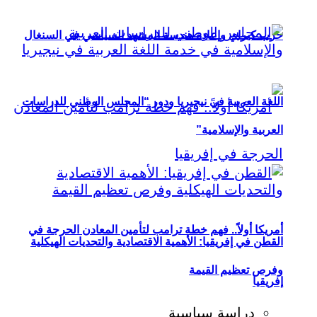
حزب كيراي وإعادة هندسة المشهد السياسي في السنغال
اللغة العربية في نيجيريا ودور “المجلس الوطني للدراسات
العربية والإسلامية”
أمريكا أولاً.. فهم خطة ترامب لتأمين المعادن الحرجة في
القطن في إفريقيا: الأهمية الاقتصادية والتحديات الهيكلية
وفرص تعظيم القيمة
إفريقيا
دراسة سياسية