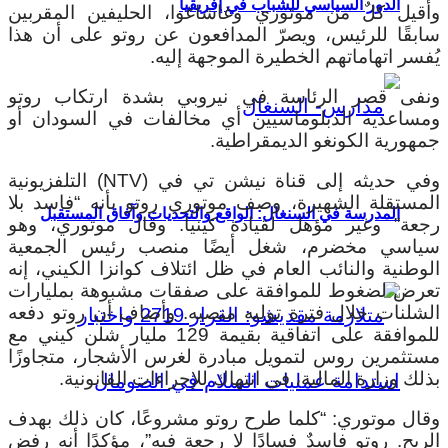
الدور السياسي للشباب في إفريقيا
وأُقيل كلٌ من موتوري وغاشاغوا، الحليفين المقربين
سابقًا للرئيس، ويصرّ المدافعون عن روتو على أن هذا
يُفسر اتهاماتهم الخطيرة الموجهة إليه.
ونفى قصر الرئاسة في نيروبي بشدة ارتكاب روتو
ومساعديه الدبلوماسيين أي مخالفات في السودان أو
جمهورية الكونغو الديمقراطية.
وفي حديثه إلى قناة نيشن تي في (NTV) التلفزيونية
المستقلة الشهيرة، وصف موتوري روتو بأنه “فاسد بلا
المدرسة في السنغال: الواقع والتحديات وآفاق المستقبل
رجعة” وغير مؤهل لقيادة كينيا. وقال موتوري، وهو
سياسي مخضرم، شغل أيضًا منصب رئيس الجمعية
الوطنية والنائب العام في ظل ائتلاف كوانزا الكيني، إنه
تعرض لضغوط للموافقة على صفقات مشبوهة بمليارات
الشلنات خلال فترة توليه منصبه. وأضاف أن روتو دفعه
للموافقة على اتفاقية بقيمة 129 مليار شلن كيني مع
مستثمرين روس لتمويل مبادرة لغرس الأشجار، متجاوزًا
بذلك وزارة المالية، في انتهاك للإجراءات القانونية.
وقال موتوري: “كلما طرح روتو مشروعًا، كان ذلك بهدف
الربح. روتو فاسدٌ فسادًا لا رجعة فيه”، مؤكدًا أنه رفض