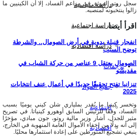
سجل روتو الموثق في مزاعم الفساد، إلا أن الكينيين ما
دراسة سياسية
زالوا ينتخبونه لمنصبه.
اقرأ أيضا
دراسة اجتماعية
انفجار قنبلة يدوية في أرض الصومال.. والشرطة
دراسة اقتصادية
توضح السبب
الصومال يعتقل 9 عناصر من حركة الشباب في
ترجمات
مقديشو
تنزانيا تفتح تحقيقًا جديدًا في أعمال عنف انتخابات
جميع المواد
2025
وتخسر كينيا ما يُقدر بملياري شلن كيني يوميًا بسبب
اجتماعية
الفساد، وفقًا للرئيس السابق أوهورو كينياتا. في تصريح
مثير للجدل، أشار وزير مالية روتو، جون مبادي، مؤخرًا
إلى أنه بدلًا من إخفاء الأموال العامة المنهوبة في الخارج،
اقتصادية
ينبغي تشجيع المتورطين على إعادة استثمارها محليًا.