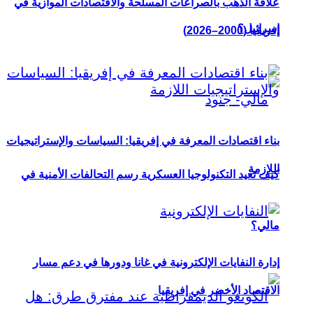
علاقة الذهب بالصراعات المسلحة والاقتصادات الموازية في
إسرائيل؟
إفريقيا (2000–2026)
بناء اقتصادات المعرفة في إفريقيا: السياسات والإستراتيجيات
اللازمة
كيف تعيد التكنولوجيا العسكرية رسم التحالفات الأمنية في
مالي؟
إدارة النفايات الإلكترونية في غانا ودورها في دعم مسار
الاقتصاد الأخضر في إفريقيا