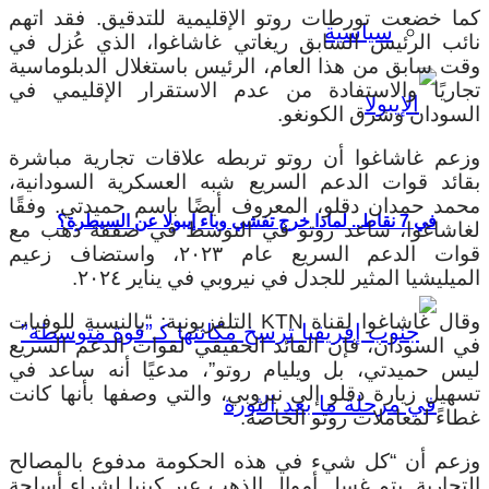
كما خضعت تورطات روتو الإقليمية للتدقيق. فقد اتهم
سياسية
نائب الرئيس السابق ريغاتي غاشاغوا، الذي عُزل في
وقت سابق من هذا العام، الرئيس باستغلال الدبلوماسية
تجاريًا والاستفادة من عدم الاستقرار الإقليمي في
السودان وشرق الكونغو.
وزعم غاشاغوا أن روتو تربطه علاقات تجارية مباشرة
بقائد قوات الدعم السريع شبه العسكرية السودانية،
محمد حمدان دقلو، المعروف أيضًا باسم حميدتي. وفقًا
في 7 نقاط.. لماذا خرج تفشي وباء إيبولا عن السيطرة؟
لغاشاغوا، ساعد روتو في التوسط في صفقة ذهب مع
قوات الدعم السريع عام ٢٠٢٣، واستضاف زعيم
الميليشيا المثير للجدل في نيروبي في يناير ٢٠٢٤.
وقال غاشاغوا لقناة KTN التلفزيونية: “بالنسبة للوفيات
في السودان، فإن القائد الحقيقي لقوات الدعم السريع
ليس حميدتي، بل ويليام روتو”، مدعيًا أنه ساعد في
تسهيل زيارة دقلو إلى نيروبي، والتي وصفها بأنها كانت
غطاءً لمعاملات روتو الخاصة.
وزعم أن “كل شيء في هذه الحكومة مدفوع بالمصالح
التجارية. يتم غسل أموال الذهب عبر كينيا لشراء أسلحة