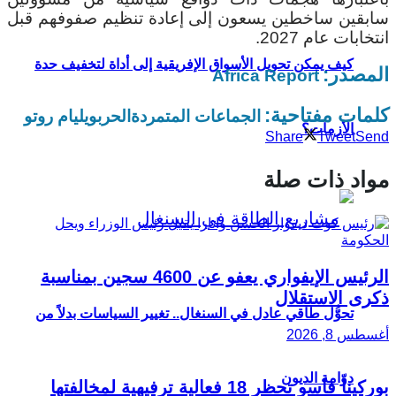
سابقين ساخطين يسعون إلى إعادة تنظيم صفوفهم قبل
انتخابات عام 2027.
كيف يمكن تحويل الأسواق الإفريقية إلى أداة لتخفيف حدة
المصدر:
Africa Report
كلمات مفتاحية:
الجماعات المتمردة
الحرب
ويليام روتو
الأزمات؟
Share
Tweet
Send
مواد ذات صلة
الرئيس الإيفواري يعفو عن 4600 سجين بمناسبة
ذكرى الاستقلال
تحوُّل طاقي عادل في السنغال.. تغيير السياسات بدلاً من
أغسطس 8, 2026
دوّامة الديون
بوركينا فاسو تحظر 18 فعالية ترفيهية لمخالفتها