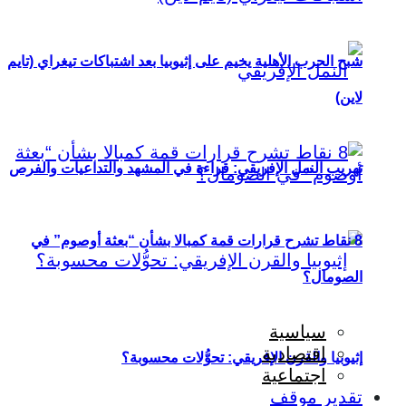
شبح الحرب الأهلية يخيم على إثيوبيا بعد اشتباكات تيغراي (تايم
لاين)
تهريب النمل الإفريقي: قراءة في المشهد والتداعيات والفرص
8 نقاط تشرح قرارات قمة كمبالا بشأن “بعثة أوصوم” في
الصومال؟
سياسية
اقتصادية
إثيوبيا والقرن الإفريقي: تحوُّلات محسوبة؟
اجتماعية
تقدير موقف