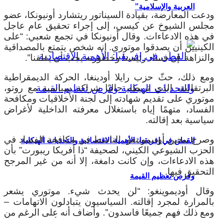
العربية والإسلامية”
ودعت المعارضة، بقيادة السيناتور ريتشارد أونيونكا، عضو
مجلس الشيوخ عن كيسي، إلى إجراء تحقيق عام عاجل
في هذه الادعاءات.
وقال أونيونكا في تجمع شعبي: “على
الكينيين أن يصدقوا موتوري. إنه شخص يتمتع بالمصداقية
والنزاهة. إن فساد رئيسنا وخطورته يجب أن يقلقنا”.
ومع ذلك، حثّ حزب رايلا أودينغا، الحركة الديمقراطية
البرتقالية، الذي تربطه حاليًا شراكة سياسية مع روتو،
موتوري على تقديم شهادته إلى لجنة الأخلاقيات ومكافحة
الفساد، متهمًا إياه باستغلال معرفته الداخلية لأغراض
سياسية بعد إقالته.
وصرح بيجين أوديموينغو، الناشط في مكافحة الفساد في
القطن في إفريقيا: الأهمية الاقتصادية والتحديات الهيكلية
الحزب الشيوعي الكيني، لصحيفة “ذا أفريكا ريبورت” بأن
هذه الادعاءات، وإن كانت دامغة، إلا أنه من غير المرجح
التحقيق فيها.
وفرص تعظيم القيمة
وقال أوديموينغو: “لن يحدث شيء. موتوري يشعر
بالمرارة لمجرد إقالته. السياسيون يتبادلون الاتهامات –
ومع ذلك فهم جميعًا فاسدون”. وأضاف أنه على الرغم من