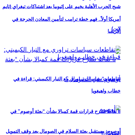
شبح الحرب الأهلية يخيم على إثيوبيا بعد اشتباكات تيغراي (تايم
أمريكا أولاً.. فهم خطة ترامب لتأمين المعادن الحرجة في
لاين)
إفريقيا
تقاطعات سياسات تراوري مع التيار الكيميتي: قراءة في
خطاب واهيغويا
8 نقاط تشرح قرارات قمة كمبالا بشأن “بعثة أوصوم” في
أوصوم: مستقبل بعثة السلام في الصومال بعد وقف التمويل
الصومال؟