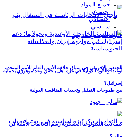
جميع المواد
اجتماعي
اقتصادي
سياسي
الحضور الإفريقي في سباق خلافة الأمين العام للأمم المتحدة
أوغندا والقوة الدولية في غزة: هل يتحقق وعد موهوزي بحماية
إسرائيل؟
بين طموحات التمثيل وتحديات المنافسة الدولية
كيف تعيد التكنولوجيا العسكرية رسم التحالفات الأمنية في
مالي؟