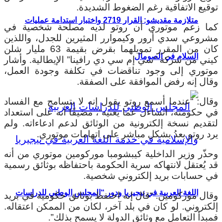
توقيع الاتفاقية رغم الضغوط الشديدة.
متلازمة مقديشو: القرار 2719 واختبار استدامة عمليات
كما زعم موتوري أن روتو لديه مصلحة شخصية في
مشروعي سدي أرور وكيموارر المثيرين للجدل، واللذين
كان من المقرر تمويلهما بقرض بقيمة 63 مليار شلن
السلام في الصومال
كيني من شركة “سي إم سي دي رافينا” الإيطالية. وأشار
موتوري إلى وجود تناقضات في تكلفة وجودة العمل،
وقال إنه رفض الموافقة على الصفقة.
وقال: “عندما أسمع روتو يقول إنه لا يتسامح مع الفساد
في حكومته، أتساءل عما يعنيه”، مضيفًا أنه على استعداد
لتقديم نسخة إلكترونية من الوثائق لدعم ادعاءاته. ولم
يرد روتو بعدُ بشكل مباشر على اتهامات موتوري.
وحذّر وزير الداخلية كيبشومبا موركومين موتوري من أنه
قد يُعتقل لانتهاكه سرية الحكومة باحتفاظه بوثائق رسمية
في حسابات بريد إلكتروني شخصية.
اللغة العربية في نيجيريا ودور “المجلس الوطني للدراسات
وقال موركومين: “قال إنه احتفظ بوثائق حكومية في بريد
إلكتروني. لو كان في بلد آخر، لكان من الممكن اعتقاله.
فمبدأ التعامل مع وثائق الدولة لا يسمح بذلك”.