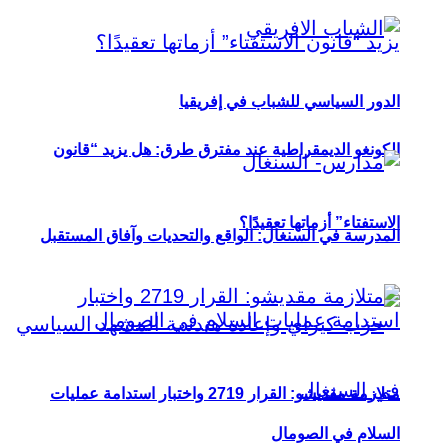
الدور السياسي للشباب في إفريقيا
الكونغو الديمقراطية عند مفترق طرق: هل يزيد “قانون
الاستفتاء” أزماتها تعقيدًا؟
المدرسة في السنغال: الواقع والتحديات وآفاق المستقبل
متلازمة مقديشو: القرار 2719 واختبار استدامة عمليات
السلام في الصومال