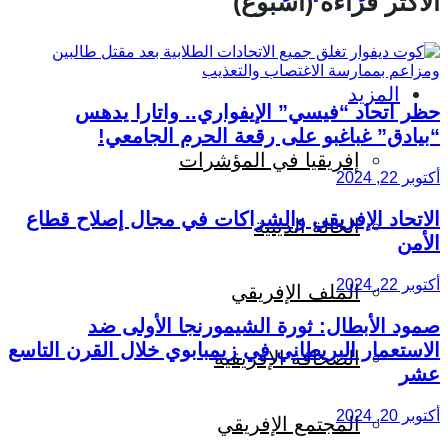
الأكثر قراءة (أسبوع)
المزيد
حظر اتحاد “فيسي” الإيفواري.. واتارا يدهس
“بيادق” غباغبو على رقعة الحرم الجامعي!
إفريقيا في المؤشرات
أكتوبر 22, 2024
الاتحاد الإفريقي والشراكات في مجال إصلاح قطاع
الحالة الدينية
الأمن
أكتوبر 22, 2024
الملف الإفريقي
صمود الأبطال: ثورة الشيمورنجا الأولى ضد
الاستعمار البريطاني في زيمبابوي خلال القرن التاسع
الصحافة الإفريقية
عشر
أكتوبر 20, 2024
المجتمع الإفريقي