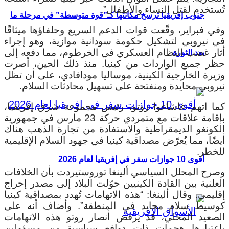
تُستخدم لقتل النساء والأطفال”.
جنوب إفريقيا ترسخ مكانتها كـ”قوة متوسطة” في مرحلة ما
وفي فبراير، وقّعت قوات الدعم السريع وحلفاؤها ميثاقًا
في نيروبي لتشكيل حكومة سودانية موازية، وهو إجراء
أثار غضب النظام العسكري في الخرطوم، مما دفعه إلى
بعد الثورة
حظر جميع الواردات من كينيا. منذ ذلك الحين، أصرت
وزيرة الخارجية الكينية، موساليا مودافادي، على أن تظل
نيروبي محايدة ومنفتحة على تسهيل محادثات السلام.
كما اتهم غاشاغوا روتو، رئيس مجموعة شرق إفريقيا،
بإقامة علاقات مع متمردي حركة 23 مارس في جمهورية
الكونغو الديمقراطية والاستفادة من تجارة الذهب هناك
أيضًا، مما يُعرّض مصداقية كينيا في جهود السلام الإقليمية
للخطر.
أقوى 10 جوازات سفر في إفريقيا لعام 2026
وصرح المحلل السياسي ألينغا توروستيردت بأن الخلافات
العلنية بين القادة الكينيين حوّلت البلاد إلى مصدر إحراج
إقليمي.
وقال ألينغا: “هذه الاتهامات تُهدد بمصداقية كينيا
كوسيط سلام محايد في المنطقة”. وأضاف أنه على
الصعيد المحلي، قد يرفض أنصار روتو هذه الاتهامات
باعتبارها هجمات ذات دوافع سياسية من مسؤولين