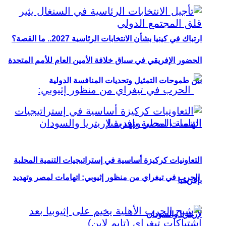
ارتباك في كينيا بشأن الانتخابات الرئاسية 2027.. ما القصة؟
الحضور الإفريقي في سباق خلافة الأمين العام للأمم المتحدة
بين طموحات التمثيل وتحديات المنافسة الدولية
التعاونيات كركيزة أساسية في إستراتيجيات التنمية المحلية
الحرب في تيغراي من منظور إثيوبي: اتهامات لمصر وتهديد
بإفريقيا
لإريتريا والسودان