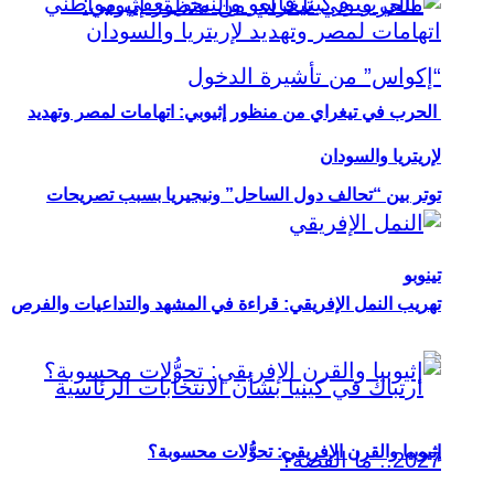
الحرب في تيغراي من منظور إثيوبي: اتهامات لمصر وتهديد
لإريتريا والسودان
توتر بين “تحالف دول الساحل” ونيجيريا بسبب تصريحات
تينوبو
تهريب النمل الإفريقي: قراءة في المشهد والتداعيات والفرص
إثيوبيا والقرن الإفريقي: تحوُّلات محسوبة؟