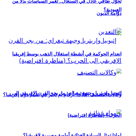
تحوُّل طاقي عادل في السنغال.. تغيير السياسات بدلاً من
العبودية؟
دوّامة الديون
انعدام الحوكمة في أنشطة استغلال الذهب بوسط إفريقيا
إثيوبيا وإريتريا وجبهة تيغراي: من يجر القرن الإفريقي إلى
وكالات التصنيف الثلاث: أرقام أم تحيّز في تقييم دول إفريقيا؟
الحرب؟ (مناظرة افتراضية)
لماذا تمثل السيادة الغذائية أولوية مصيرية لإفريقيا؟