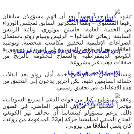
تشهد كينيا جدلاً جديداً بعد أن اتهم مسؤولان سابقان
رفيعا المستوى – وهما السكرتير السابق لمجلس الوزراء
في الخدمة العامة، جاستن موتوري، ونائبة الرئيس
السابقة، ريغاتي غاشاغوا – الرئيس ويليام روتو باستغلال
الصراعات الإقليمية لتحقيق مكاسب شخصية، وتوطيد
العلاقات مع الجماعات المتمردة في السودان وجمهورية
إدارة النفايات الإلكترونية في غانا ودورها في دعم مسار
الكونغو الديمقراطية، والسماح للحكومة بالتربح من
صفقات ذهب غير مشروعة.
الاقتصاد الأخضر في إفريقيا
ويستغل بعض المعارضين خيبة أمل روتو بعد انقلاب
حلفائه السابقين عليه، لكن آخرين يدعون إلى التحقق من
هذه الادعاءات في تحقيق رسمي.
وعقد مسؤولون كبار من قوات الدعم السريع السودانية،
مؤتمراً صحفياً في نيروبي الشهر الماضي. في غضون
ذلك، يزعم مسؤولو كينشاسا أن تحالف نهر الكونغو،
الجناح المدني لميليشيا حركة إم23 المدعومة من رواندا،
كان يعمل انطلاقًا من نيروبي.