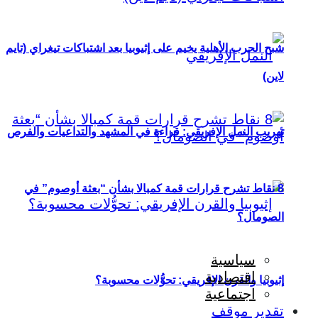
شبح الحرب الأهلية يخيم على إثيوبيا بعد اشتباكات تيغراي (تايم
لاين)
تهريب النمل الإفريقي: قراءة في المشهد والتداعيات والفرص
8 نقاط تشرح قرارات قمة كمبالا بشأن “بعثة أوصوم” في
الصومال؟
سياسية
اقتصادية
إثيوبيا والقرن الإفريقي: تحوُّلات محسوبة؟
اجتماعية
تقدير موقف