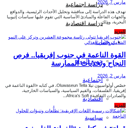
مارس 7, 2026
دراسة اجتماعية
تهدف هذه الدراسة إلى مناقشة وتحليل الأحداث الرئيسية، والدوافع
والجهات الفاعلة والمبادئ الأساسية التي تقوم عليها سياسات إثيوبيا
البحرية، وذلك...
دراسة اقتصادية
Details
للمزيد
ترجمات
القوة الناعمة في جنوب إفريقيا.. فرص
جميع المواد
النجاح وتحديات الممارسة
مارس 2, 2026
اجتماعية
خصّص أولواسيون تيلا Oluwaseun Tella، في كتابه «القوة الناعمة في
إفريقيا، الفلسفات، والقيم السياسية، والسياسات الخارجية،
والصادرات الثقافية» Africa’s Soft...
اقتصادية
Details
للمزيد
سياسية