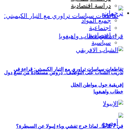
دراسة اقتصادية
ترجمات
جميع المواد
اجتماعية
اقتصادية
سياسية
تقاطعات سياسات تراوري مع التيار الكيميتي: قراءة في
تدريب الشباب على التوظيف.. دروس مستفادة من تسع دول
إفريقية حول مواطن الخلل
خطاب واهيغويا
في 7 نقاط.. لماذا خرج تفشي وباء إيبولا عن السيطرة؟