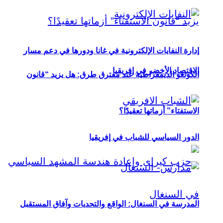
إدارة النفايات الإلكترونية في غانا ودورها في دعم مسار
الاقتصاد الأخضر في إفريقيا
الكونغو الديمقراطية عند مفترق طرق: هل يزيد “قانون
الاستفتاء” أزماتها تعقيدًا؟
الدور السياسي للشباب في إفريقيا
المدرسة في السنغال: الواقع والتحديات وآفاق المستقبل