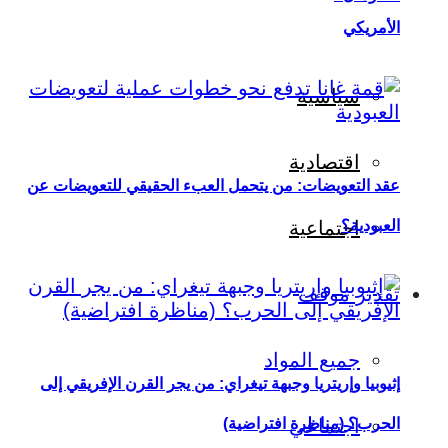
الأمريكي
سياسية
اقتصادية
عقد التعويضات: من يتحمل العبء الحقيقي للتعويضات عن
العبودية؟
اجتماعية
تقدير موقف
جميع المواد
إثيوبيا وإريتريا وجبهة تيغراي: من يجر القرن الإفريقي إلى
اجتماعي
الحرب؟ (مناظرة افتراضية)