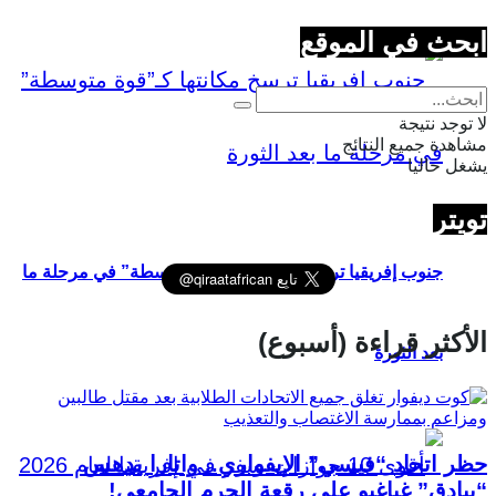
ابحث في الموقع
لا توجد نتيجة
مشاهدة جميع النتائج
يشغل حاليا
تويتر
جنوب إفريقيا ترسخ مكانتها كـ”قوة متوسطة” في مرحلة ما
الأكثر قراءة (أسبوع)
بعد الثورة
حظر اتحاد “فيسي” الإيفواري.. واتارا يدهس
“بيادق” غباغبو على رقعة الحرم الجامعي!