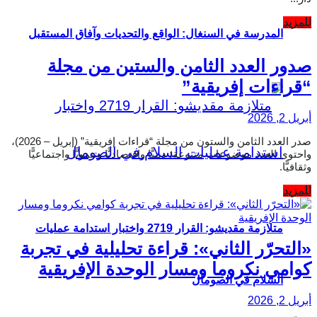
Details
للمزيد
المدرسة في السنغال: الواقع والتحديات وآفاق المستقبل
صدور العدد الثامن والستين من مجلة
“قراءات إفريقية”
أبريل 2, 2026
صدر العدد الثامن والستون من مجلة “قراءات إفريقية” (إبريل – 2026)،
واحتوى العدد موضوعات متنوعة؛ دينيًّا واقتصاديًّا وتنمويًّا واجتماعيًّا
وثقافيًّا.
Details
للمزيد
متلازمة مقديشو: القرار 2719 واختبار استدامة عمليات
«التحرّر الثاني»: قراءة تحليلية في تجربة
كوامي نكروما ومسار الوحدة الإفريقية
السلام في الصومال
أبريل 2, 2026