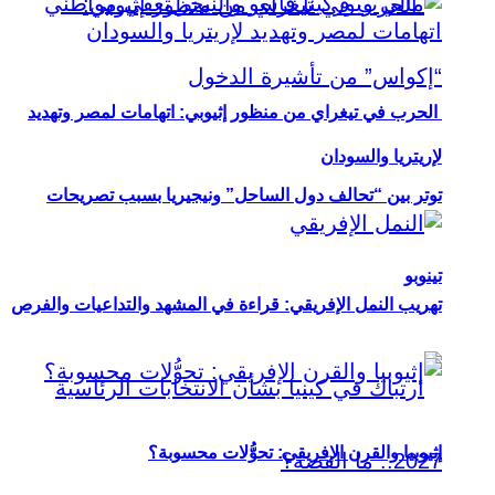
الحرب في تيغراي من منظور إثيوبي: اتهامات لمصر وتهديد
لإريتريا والسودان
توتر بين “تحالف دول الساحل” ونيجيريا بسبب تصريحات
تينوبو
تهريب النمل الإفريقي: قراءة في المشهد والتداعيات والفرص
إثيوبيا والقرن الإفريقي: تحوُّلات محسوبة؟