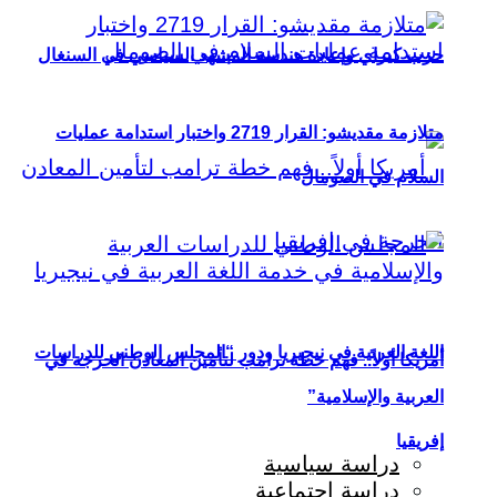
حزب كيراي وإعادة هندسة المشهد السياسي في السنغال
متلازمة مقديشو: القرار 2719 واختبار استدامة عمليات
السلام في الصومال
اللغة العربية في نيجيريا ودور “المجلس الوطني للدراسات
أمريكا أولاً.. فهم خطة ترامب لتأمين المعادن الحرجة في
العربية والإسلامية”
إفريقيا
دراسة سياسية
دراسة اجتماعية