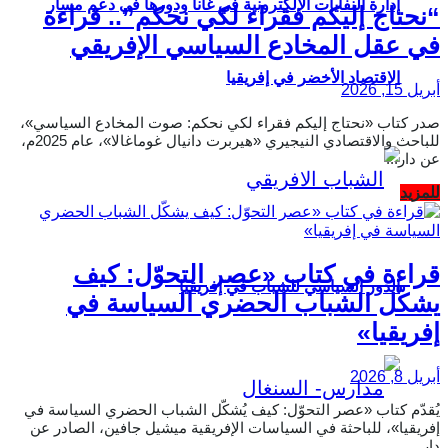
إدارة النفايات الإلكترونية في غانا ودورها في دعم مسار
“نحتاج إليكم فقراء لكي نحكم”.. قراءة
في عقل المخادع السياسي الإفريقي
الاقتصاد الأخضر في إفريقيا
أبريل 15, 2026
صدر كتاب «نحتاج إليكم فقراء لكي نحكم: صوت المخادع السياسي»،
للباحث والاقتصادي النيجيري «هيربرت دانيال غوماغالا»، عام 2025م،
عن دار...
Details
للمزيد
قراءة في كتاب «عصر التحوّل: كيف
الدور السياسي للشباب في إفريقيا
يشكّل الشباب الحضري السياسة في
إفريقيا»
أبريل 8, 2026
يُقدّم كتاب «عصر التحوّل: كيف يُشكّل الشباب الحضري السياسة في
إفريقيا»، للباحثة في السياسات الإفريقية ميشيل جافين، الصادر عن
دار...