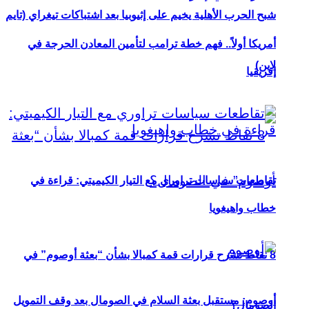
شبح الحرب الأهلية يخيم على إثيوبيا بعد اشتباكات تيغراي (تايم
أمريكا أولاً.. فهم خطة ترامب لتأمين المعادن الحرجة في
لاين)
إفريقيا
تقاطعات سياسات تراوري مع التيار الكيميتي: قراءة في
خطاب واهيغويا
8 نقاط تشرح قرارات قمة كمبالا بشأن “بعثة أوصوم” في
أوصوم: مستقبل بعثة السلام في الصومال بعد وقف التمويل
الصومال؟