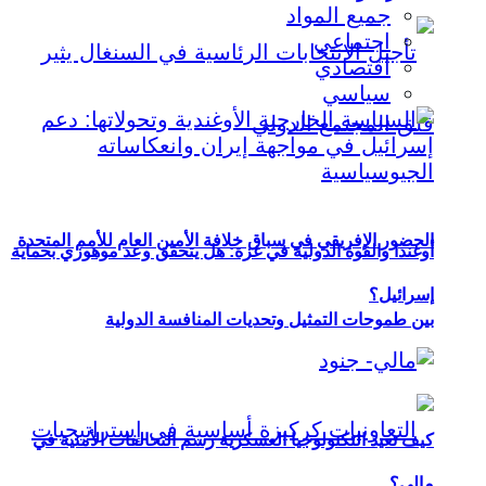
جميع المواد
اجتماعي
اقتصادي
سياسي
الحضور الإفريقي في سباق خلافة الأمين العام للأمم المتحدة
أوغندا والقوة الدولية في غزة: هل يتحقق وعد موهوزي بحماية
إسرائيل؟
بين طموحات التمثيل وتحديات المنافسة الدولية
كيف تعيد التكنولوجيا العسكرية رسم التحالفات الأمنية في
مالي؟