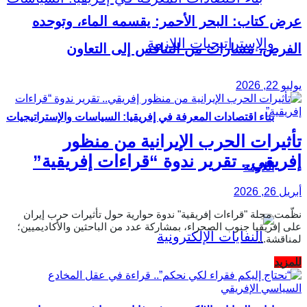
عرض كتاب: البحر الأحمر: يقسمه الماء، وتوحده
الفرص، مسارات من التنافس إلى التعاون
يوليو 22, 2026
بناء اقتصادات المعرفة في إفريقيا: السياسات والإستراتيجيات
تأثيرات الحرب الإيرانية من منظور
إفريقي.. تقرير ندوة “قراءات إفريقية”
اللازمة
أبريل 26, 2026
نظّمت مجلة "قراءات إفريقية" ندوة حوارية حول تأثيرات حرب إيران
على إفريقيا جنوب الصحراء، بمشاركة عدد من الباحثين والأكاديميين؛
لمناقشة...
Details
للمزيد