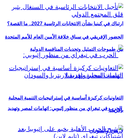
ارتباك في كينيا بشأن الانتخابات الرئاسية 2027.. ما القصة؟
الحضور الإفريقي في سباق خلافة الأمين العام للأمم المتحدة
بين طموحات التمثيل وتحديات المنافسة الدولية
التعاونيات كركيزة أساسية في إستراتيجيات التنمية المحلية
الحرب في تيغراي من منظور إثيوبي: اتهامات لمصر وتهديد
بإفريقيا
لإريتريا والسودان