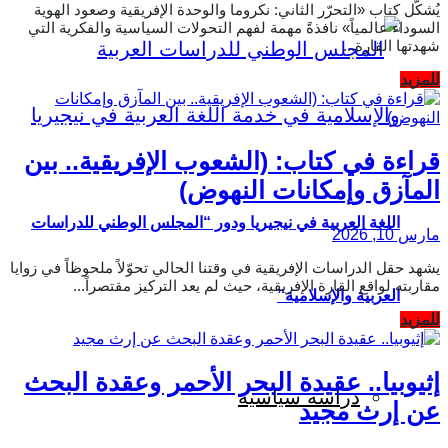
يُشكّل كتاب «التحرّر الثاني: نكروما والوحدة الإفريقية وصعود الهوية
السوداء عالمياً» نافذةً مهمة لفهم التحولات السياسية والفكرية التي
شهدتها القارة...
Details
للمزيد
قراءة في كتاب: (الشعوب الإفريقية.. بين
المآزق وإمكانات النهوض)
اللغة العربية في نيجيريا ودور “المجلس الوطني للدراسات
مارس 10, 2026
يشهد حقل الدراسات الإفريقية في وقتنا الحالي تحوّلاً ملحوظاً في زوايا
مقاربته لواقع القارة الإفريقية، حيث لم يعد التركيز مقتصراً...
العربية والإسلامية”
Details
للمزيد
إثيوبيا.. عقيدة البحر الأحمر وعقدة البحث
دراسة سياسية
عن إرث مجيد