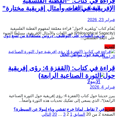
قراءة في كتاب: “الفطنة الفلسفية
الإفريقية في لغات وأمثال إفريقية مختارة”
فبراير 23, 2026
يُقدّم كتاب "ويلفريد لاجول" قراءة معمّقة لمفهوم الفطنة الفلسفية
(Philosophical Sagacity) في اللغات والأمثال الإفريقية، مسلطًا الضوء
تدريب الشباب على التوظيف.. دروس مستفادة من تسع دول
على البُعد الفلسفي...
Details
للمزيد
إفريقية حول مواطن الخلل
قراءة في كتاب: (القفزة 4: رؤى إفريقية
حول الثورة الصناعية الرابعة)
فبراير 4, 2026
يبرز حديثنا حول كتاب (القفزة 4: رؤى إفريقية حول الثورة الصناعية
الرابعة)*، الذي يسعى إلى تفكيك تحديات هذه الثورة واضعاً...
Details
للمزيد
في 7 نقاط.. لماذا خرج تفشي وباء إيبولا عن السيطرة؟
الصفحة 2 من 20
السابق
1
2
3
…
20
التالي