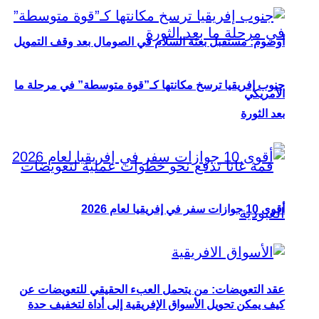
أوصوم: مستقبل بعثة السلام في الصومال بعد وقف التمويل
جنوب إفريقيا ترسخ مكانتها كـ”قوة متوسطة” في مرحلة ما
الأمريكي
بعد الثورة
أقوى 10 جوازات سفر في إفريقيا لعام 2026
عقد التعويضات: من يتحمل العبء الحقيقي للتعويضات عن
كيف يمكن تحويل الأسواق الإفريقية إلى أداة لتخفيف حدة