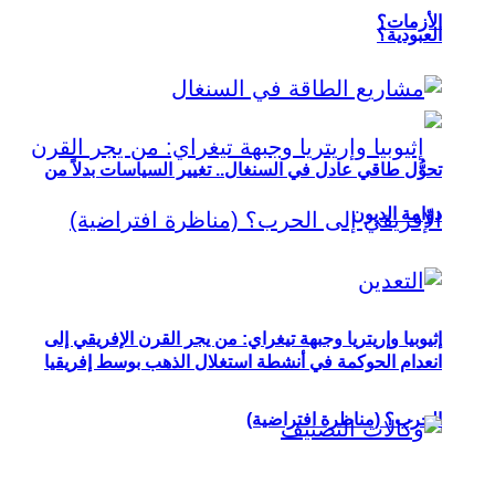
الأزمات؟
العبودية؟
تحوُّل طاقي عادل في السنغال.. تغيير السياسات بدلاً من
دوّامة الديون
إثيوبيا وإريتريا وجبهة تيغراي: من يجر القرن الإفريقي إلى
انعدام الحوكمة في أنشطة استغلال الذهب بوسط إفريقيا
الحرب؟ (مناظرة افتراضية)