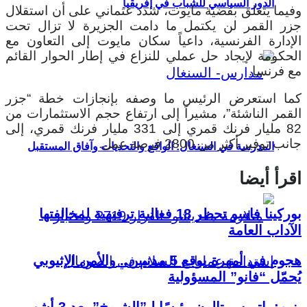
الدور السياسي للشباب في إفريقيا
وفيما يتعلق بقضية مايوت، شدد عثماني على أن استقلال
جزر القمر لن يكتمل ما دامت الجزيرة لا تزال تحت
الإدارة الفرنسية، داعياً سكان مايوت إلى التعاون مع
الحكومة لإيجاد حل عملي للنزاع في إطار الحوار القائم
مع فرنسا.
كما استعرض الرئيس ما وصفه بإنجازات خطة “جزر
القمر الناشئة”، مشيراً إلى ارتفاع حجم الاستثمارات من
82 مليار فرنك قمري إلى 331 مليار فرنك قمري، إلى
جانب توفير أكثر من 2800 فرصة عمل.
المدرسة في السنغال: الواقع والتحديات وآفاق المستقبل
اقرأ أيضا
بوركينا فاسو تحظر 18 فعالية ترفيهية لمخالفتها
الآداب العامة
هجوم في أمهرة يوقع 5 مدنيين.. والأمن الإثيوبي
يُحمّل “فانو” المسؤولية
بنين: باتريس تالون رئيسًا لـ”الشيوخ” بعد 3 أشهر