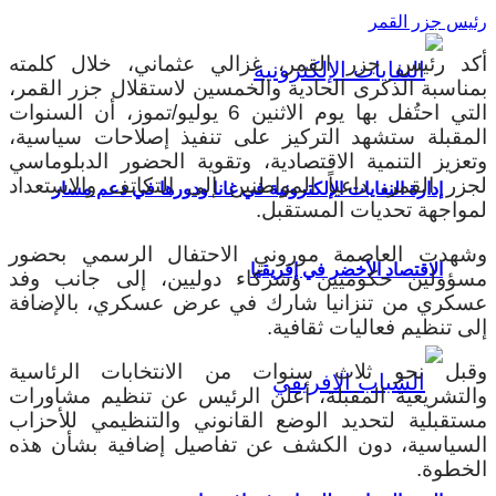
رئيس جزر القمر
أكد رئيس جزر القمر، غزالي عثماني، خلال كلمته
بمناسبة الذكرى الحادية والخمسين لاستقلال جزر القمر،
التي احتُفل بها يوم الاثنين 6 يوليو/تموز، أن السنوات
المقبلة ستشهد التركيز على تنفيذ إصلاحات سياسية،
وتعزيز التنمية الاقتصادية، وتقوية الحضور الدبلوماسي
لجزر القمر، داعياً المواطنين إلى التكاتف والاستعداد
إدارة النفايات الإلكترونية في غانا ودورها في دعم مسار
لمواجهة تحديات المستقبل.
وشهدت العاصمة موروني الاحتفال الرسمي بحضور
الاقتصاد الأخضر في إفريقيا
مسؤولين حكوميين وشركاء دوليين، إلى جانب وفد
عسكري من تنزانيا شارك في عرض عسكري، بالإضافة
إلى تنظيم فعاليات ثقافية.
وقبل نحو ثلاث سنوات من الانتخابات الرئاسية
والتشريعية المقبلة، أعلن الرئيس عن تنظيم مشاورات
مستقبلية لتحديد الوضع القانوني والتنظيمي للأحزاب
السياسية، دون الكشف عن تفاصيل إضافية بشأن هذه
الخطوة.