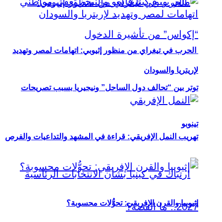
الحرب في تيغراي من منظور إثيوبي: اتهامات لمصر وتهديد
لإريتريا والسودان
توتر بين “تحالف دول الساحل” ونيجيريا بسبب تصريحات
تينوبو
تهريب النمل الإفريقي: قراءة في المشهد والتداعيات والفرص
إثيوبيا والقرن الإفريقي: تحوُّلات محسوبة؟