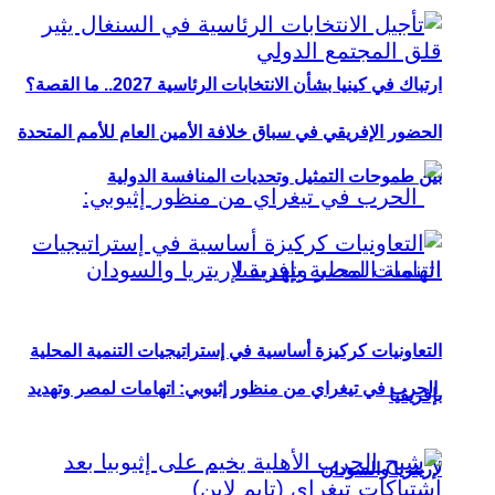
ارتباك في كينيا بشأن الانتخابات الرئاسية 2027.. ما القصة؟
الحضور الإفريقي في سباق خلافة الأمين العام للأمم المتحدة
بين طموحات التمثيل وتحديات المنافسة الدولية
التعاونيات كركيزة أساسية في إستراتيجيات التنمية المحلية
الحرب في تيغراي من منظور إثيوبي: اتهامات لمصر وتهديد
بإفريقيا
لإريتريا والسودان