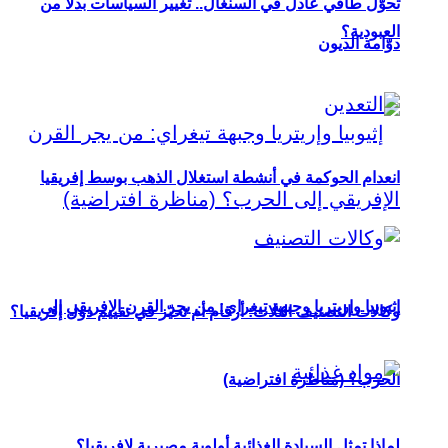
تحوُّل طاقي عادل في السنغال.. تغيير السياسات بدلاً من
العبودية؟
دوّامة الديون
انعدام الحوكمة في أنشطة استغلال الذهب بوسط إفريقيا
إثيوبيا وإريتريا وجبهة تيغراي: من يجر القرن الإفريقي إلى
وكالات التصنيف الثلاث: أرقام أم تحيّز في تقييم دول إفريقيا؟
الحرب؟ (مناظرة افتراضية)
لماذا تمثل السيادة الغذائية أولوية مصيرية لإفريقيا؟