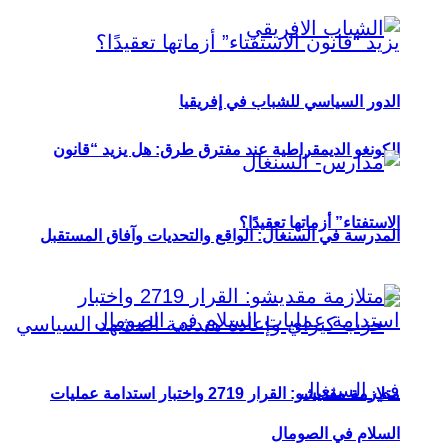
الدور السياسي للشباب في إفريقيا
الكونغو الديمقراطية عند مفترق طرق: هل يزيد “قانون
الاستفتاء” أزماتها تعقيدًا؟
المدرسة في السنغال: الواقع والتحديات وآفاق المستقبل
متلازمة مقديشو: القرار 2719 واختبار استدامة عمليات
السلام في الصومال