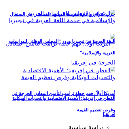
حزب كيراي وإعادة هندسة المشهد السياسي في السنغال
اللغة العربية في نيجيريا ودور “المجلس الوطني للدراسات
العربية والإسلامية”
أمريكا أولاً.. فهم خطة ترامب لتأمين المعادن الحرجة في
القطن في إفريقيا: الأهمية الاقتصادية والتحديات الهيكلية
وفرص تعظيم القيمة
إفريقيا
دراسة سياسية