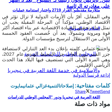
على مغادرته الرئاسة
متلازمة مقديشو: القرار 2719 واختبار استدامة عمليات
وفي المقابل، أقرّ بأن الأزمات الدولية لا تزال تؤثر في
الاقتصاد الوطني، مؤكداً أن المرحلة المقبلة يجب أن
تمثل بداية تحقيق السيادة الاقتصادية عبر بناء اقتصاد أكثر
السلام في الصومال
قوة ومرونة وشمولاً، بعد أن خُصصت العقود الخمسة
الأولى من الاستقلال لترسيخ مؤسسات الدولة.
واختتم عثماني كلمته بإعلان بدء العد التنازلي لاستضافة
جزر القمر دورة ألعاب جزر المحيط الهندي عام 2027،
وهي المرة الأولى التي تستضيف فيها البلاد هذا الحدث
الرياضي الإقليمي.
إذاعة فرنسا الدولية
كلمات مفتاحية:
إصلاحات
التنمية
غزالي عثماني
مايوت
Share
Tweet
Send
اللغة العربية في نيجيريا ودور “المجلس الوطني للدراسات
مواد ذات صلة