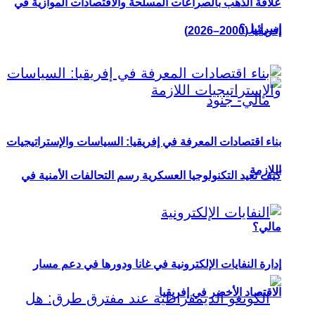
علاقة الذهب بالصراعات المسلحة والاقتصادات الموازية في
إسرائيل؟
إفريقيا (2000–2026)
بناء اقتصادات المعرفة في إفريقيا: السياسات والإستراتيجيات
اللازمة
كيف تعيد التكنولوجيا العسكرية رسم التحالفات الأمنية في
مالي؟
إدارة النفايات الإلكترونية في غانا ودورها في دعم مسار
الاقتصاد الأخضر في إفريقيا