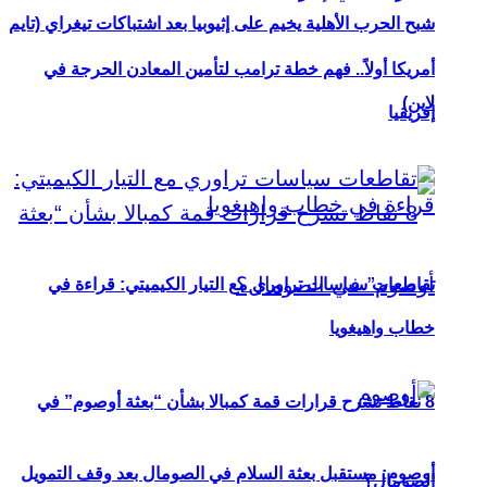
شبح الحرب الأهلية يخيم على إثيوبيا بعد اشتباكات تيغراي (تايم
أمريكا أولاً.. فهم خطة ترامب لتأمين المعادن الحرجة في
لاين)
إفريقيا
تقاطعات سياسات تراوري مع التيار الكيميتي: قراءة في
خطاب واهيغويا
8 نقاط تشرح قرارات قمة كمبالا بشأن “بعثة أوصوم” في
أوصوم: مستقبل بعثة السلام في الصومال بعد وقف التمويل
الصومال؟