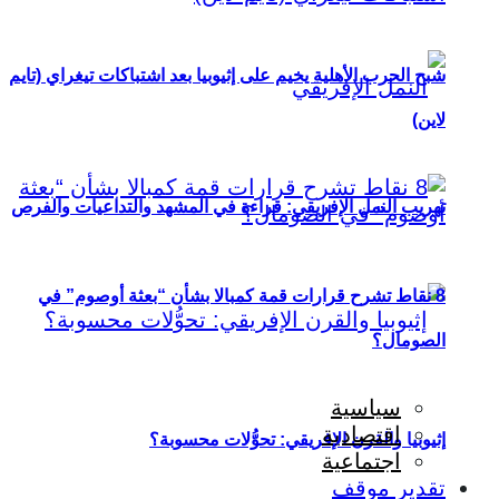
شبح الحرب الأهلية يخيم على إثيوبيا بعد اشتباكات تيغراي (تايم
لاين)
تهريب النمل الإفريقي: قراءة في المشهد والتداعيات والفرص
8 نقاط تشرح قرارات قمة كمبالا بشأن “بعثة أوصوم” في
الصومال؟
سياسية
اقتصادية
إثيوبيا والقرن الإفريقي: تحوُّلات محسوبة؟
اجتماعية
تقدير موقف