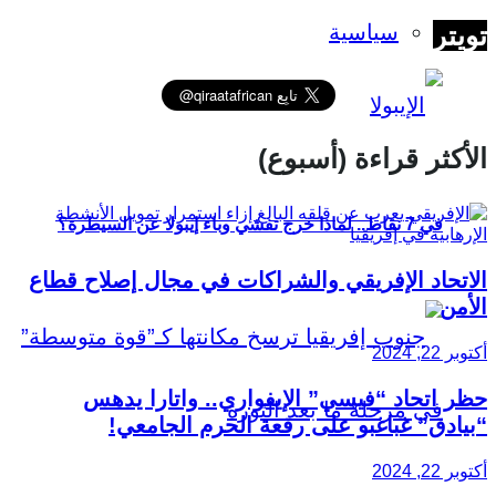
تويتر
سياسية
الأكثر قراءة (أسبوع)
في 7 نقاط.. لماذا خرج تفشي وباء إيبولا عن السيطرة؟
الاتحاد الإفريقي والشراكات في مجال إصلاح قطاع
الأمن
أكتوبر 22, 2024
حظر اتحاد “فيسي” الإيفواري.. واتارا يدهس
“بيادق” غباغبو على رقعة الحرم الجامعي!
أكتوبر 22, 2024