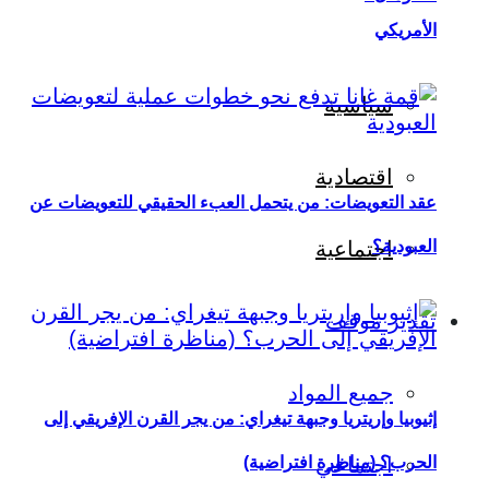
الأمريكي
سياسية
اقتصادية
عقد التعويضات: من يتحمل العبء الحقيقي للتعويضات عن
العبودية؟
اجتماعية
تقدير موقف
جميع المواد
إثيوبيا وإريتريا وجبهة تيغراي: من يجر القرن الإفريقي إلى
اجتماعي
الحرب؟ (مناظرة افتراضية)