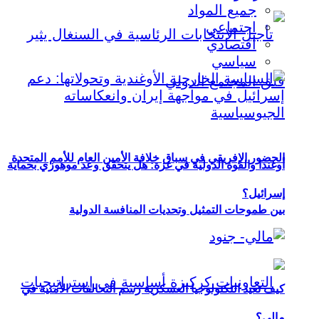
جميع المواد
اجتماعي
اقتصادي
سياسي
الحضور الإفريقي في سباق خلافة الأمين العام للأمم المتحدة
أوغندا والقوة الدولية في غزة: هل يتحقق وعد موهوزي بحماية
إسرائيل؟
بين طموحات التمثيل وتحديات المنافسة الدولية
كيف تعيد التكنولوجيا العسكرية رسم التحالفات الأمنية في
مالي؟