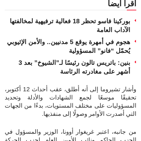
اقرأ أيضا
بوركينا فاسو تحظر 18 فعالية ترفيهية لمخالفتها
الآداب العامة
هجوم في أمهرة يوقع 5 مدنيين.. والأمن الإثيوبي
يُحمّل “فانو” المسؤولية
بنين: باتريس تالون رئيسًا لـ”الشيوخ” بعد 3
أشهر على مغادرته الرئاسة
وأشار تشيروما إلى أنه أطلق، عقب أحداث 12 أكتوبر،
تحقيقًا موسعًا لجمع الشهادات والأدلة وتحديد
المسؤوليات على مختلف المستويات، بدءًا من الجهات
التي أصدرت الأوامر وصولًا إلى منفذيها.
من جانبه، اعتبر غريغوار أوونا، الوزير والمسؤول في
الحزب الحاكم ونائب الأمين العام لحزب الحركة