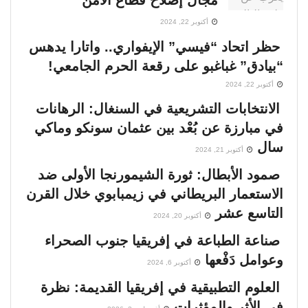
أكتوبر 22, 2024
حظر اتحاد “فيسي” الإيفواري.. واتارا يدهس
“بيادق” غباغبو على رقعة الحرم الجامعي!
أكتوبر 22, 2024
الانتخابات التشريعية في السنغال: الرهانات
في مبارزة عن بُعْد بين عثمان سونكو وماكي
سال
أكتوبر 21, 2024
صمود الأبطال: ثورة الشيمورنجا الأولى ضد
الاستعمار البريطاني في زيمبابوي خلال القرن
التاسع عشر
أكتوبر 20, 2024
صناعة الطباعة في إفريقيا جنوب الصحراء
وعوامل دَفْعها
أكتوبر 6, 2024
العلوم التطبيقية في إفريقيا القديمة: نظرة
في الأثر والمؤثرات