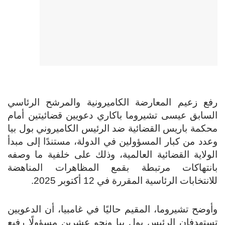
رفع زعيم المعارضة الكاميرونية والمرشح الرئاسي
السابق عيسى تشيروما باكاري دعويين قضائيتين أمام
محكمة باريس القضائية ضد الرئيس الكاميروني بول بيا
وعدد من كبار المسؤولين في الدولة، مستندًا إلى مبدأ
الولاية القضائية العالمية، وذلك على خلفية ما وصفه
بانتهاكات مرتبطة بقمع المظاهرات المناهضة
للانتخابات الرئاسية المقررة في 12 أكتوبر 2025.
وأوضح تشيروما، المقيم حاليًا في غامبيا، أن الدعويين
تستهدفان الرئيس بول بيا ونحو عشرين مسؤولًا رفيع