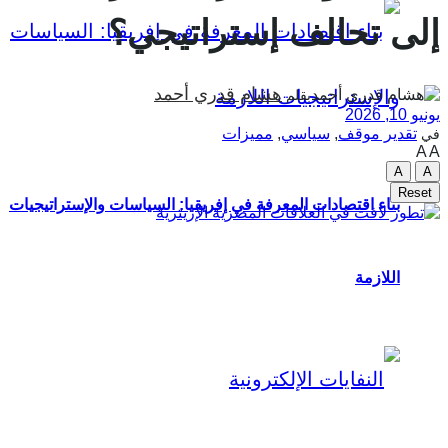
إلى تحالف إستراتيجي؟
هشام قدري أحمد
بقلم
يونيو 10, 2026
تقدير موقف
,
سياسي
,
مميزات
في
A
A
A
A
Reset
بناء اقتصادات المعرفة في إفريقيا: السياسات والإستراتيجيات
اللازمة