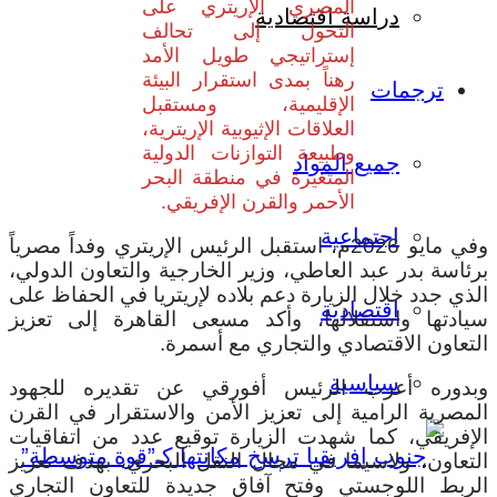
المصري الإريتري على
دراسة اقتصادية
التحول إلى تحالف
إستراتيجي طويل الأمد
رهناً بمدى استقرار البيئة
ترجمات
الإقليمية، ومستقبل
العلاقات الإثيوبية الإريترية،
وطبيعة التوازنات الدولية
جميع المواد
المتغيرة في منطقة البحر
الأحمر والقرن الإفريقي.
اجتماعية
وفي مايو 2026م، استقبل الرئيس الإريتري وفداً مصرياً
برئاسة بدر عبد العاطي، وزير الخارجية والتعاون الدولي،
الذي جدد خلال الزيارة دعم بلاده لإريتريا في الحفاظ على
اقتصادية
سيادتها واستقلالها، وأكد مسعى القاهرة إلى تعزيز
التعاون الاقتصادي والتجاري مع أسمرة.
سياسية
وبدوره أعرب الرئيس أفورقي عن تقديره للجهود
المصرية الرامية إلى تعزيز الأمن والاستقرار في القرن
الإفريقي، كما شهدت الزيارة توقيع عدد من اتفاقيات
التعاون، ولاسيما في مجال النقل البحري، بهدف تعزيز
الربط اللوجستي وفتح آفاق جديدة للتعاون التجاري