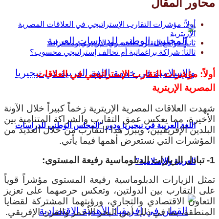
محاور المقال
أولاً: مؤشرات التقارب الإستراتيجي في العلاقات المصرية
الإريترية
ثانياً: دوافع التقارب المصري الإريتري ومحفزاته:
ثالثاً: شراكة براغماتية أم تحالف إستراتيجي محسوب؟
أولاً: مؤشرات التقارب الإستراتيجي في العلاقات
المصرية الإريترية
شهدت العلاقات المصرية الإريترية زخماً كبيراً خلال الآونة
الأخيرة، مما يعكس عمق التقارب والشراكة المتنامية بين
اللغة العربية في نيجيريا ودور “المجلس الوطني للدراسات
البلدين الإفريقيين، ويبرز هذا التقارب من خلال العديد من
المؤشرات التي نستعرض أهمها فيما يأتي.
1- تبادل الزيارات الدبلوماسية رفيعة المستوى:
العربية والإسلامية”
تمثل الزيارات الدبلوماسية رفيعة المستوى مؤشراً قوياً
على التقارب بين الدولتين، وتعكس حرصهما على تعزيز
التعاون الاقتصادي والتجاري، ورؤيتهما المشتركة لقضايا
المنطقة، بما في ذلك أمن البحر الأحمر والقرن الإفريقي.