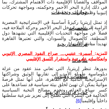
المواقف والقضايا الإقليمية ذات الاهتمام المشترك، بما
في ذلك إدارة البحر الأحمر وحوكمته، ومواجهة تحركات
حوارات وتحقيقات
إثيوبيا وطموحاتها.
إذ تمثل إريتريا ركيزةً أساسيةً في الإستراتيجية المصرية
الرامية إلى تأمين مدخل البحر الأحمر وحركة الملاحة فيه،
شخصيات
فضلاً عن مواجهة التحديات الإقليمية التي تشهدها دول
المنطقة، كالصومال والسودان، والتي تعتبرها القاهرة
تهديداً مباشراً لأمنها.
قراءات تاريخية
للمزيد:
أسمرة- عنتيبي… صراع النفوذ المصري الإثيوبي
وانعكاساته على بنية واستقرار النَسق الإقليمي
متابعات
بدورها، تنظر إريتريا، التي تعاني منذ عقود من عزلة
دبلوماسية طويلة الأمد، إلى تقاربها الوثيق وشراكتها
منظمات وهيئات
الإستراتيجية النامية مع القاهرة، على أنها تمثل فرصةً
مواتيةً يمكن أن تهيئ لخلق بيئة سياسية قد تساعدها على
كسر سياج العزلة، وتخدم مصالح النخبة السياسية
كتاب قراءات إفريقية
الحاكمة في أسمرة التي تطمح إلى تعزيز شرعية سلطتها
داخلياً وإقليمياً
[6]
.