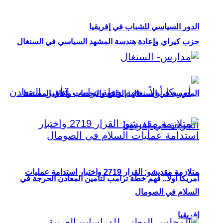
الدور السياسي للشباب في إفريقيا
حزب كيراي وإعادة هندسة المشهد السياسي في السنغال
المدرسة في السنغال: الواقع والتحديات وآفاق المستقبل
متلازمة مقديشو: القرار 2719 واختبار استدامة عمليات
أمريكا أولاً.. فهم خطة ترامب لتأمين المعادن الحرجة في
السلام في الصومال
إفريقيا