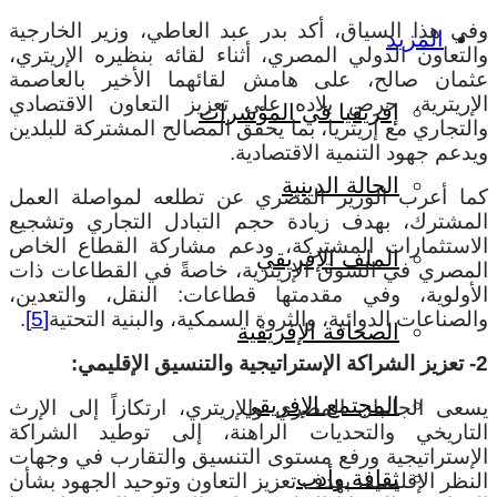
وفي هذا السياق، أكد بدر عبد العاطي، وزير الخارجية
المزيد
والتعاون الدولي المصري، أثناء لقائه بنظيره الإريتري،
عثمان صالح، على هامش لقائهما الأخير بالعاصمة
الإريترية، حرص بلاده على تعزيز التعاون الاقتصادي
إفريقيا في المؤشرات
والتجاري مع إريتريا، بما يحقق المصالح المشتركة للبلدين
ويدعم جهود التنمية الاقتصادية.
الحالة الدينية
كما أعرب الوزير المصري عن تطلعه لمواصلة العمل
المشترك، بهدف زيادة حجم التبادل التجاري وتشجيع
الاستثمارات المشتركة، ودعم مشاركة القطاع الخاص
الملف الإفريقي
المصري في السوق الإريترية، خاصةً في القطاعات ذات
الأولوية، وفي مقدمتها قطاعات: النقل، والتعدين،
والصناعات الدوائية، والثروة السمكية، والبنية التحتية
[5]
.
الصحافة الإفريقية
2- تعزيز الشراكة الإستراتيجية والتنسيق الإقليمي:
المجتمع الإفريقي
يسعى الجانبان المصري والإريتري، ارتكازاً إلى الإرث
التاريخي والتحديات الراهنة، إلى توطيد الشراكة
الإستراتيجية ورفع مستوى التنسيق والتقارب في وجهات
ثقافة وأدب
النظر الإقليمية، بهدف تعزيز التعاون وتوحيد الجهود بشأن