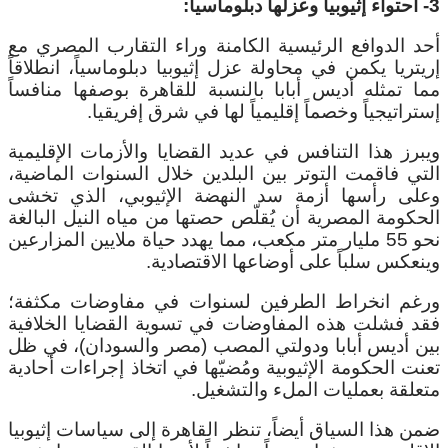
3- احتواء إثيوبيا وعزلها دبلوماسياً:
أحد الدوافع الرئيسية الكامنة وراء التقارب المصري مع
إريتريا يكمن في محاولة عزل إثيوبيا دبلوماسياً، انطلاقاً
مما تمثله أديس أبابا بالنسبة للقاهرة بوصفها منافساً
إستراتيجياً وخصماً إقليمياً لها في شرق إفريقيا.
ويبرز هذا التنافس في عديد القضايا والأزمات الإقليمية
التي فاقمت التوتر بين البلدين خلال السنوات الماضية،
وعلى رأسها أزمة سد النهضة الإثيوبي، الذي تخشى
الحكومة المصرية أن يُقلّص حصتها من مياه النيل البالغة
نحو 55 مليار متر مكعب، مما يهدد حياة ملايين المزارعين
وينعكس سلباً على أوضاعها الاقتصادية.
ورغم انخراط الطرفين لسنوات في مفاوضات مكثفة؛
فقد فشلت هذه المفاوضات في تسوية القضايا الخلافية
بين أديس أبابا ودولتي المصب (مصر والسودان)، في ظل
تعنت الحكومة الإثيوبية ومُضيّها في اتخاذ إجراءات أحادية
متعلقة بعمليات الملء والتشغيل.
ضمن هذا السياق أيضاً، تنظر القاهرة إلى سياسات إثيوبيا