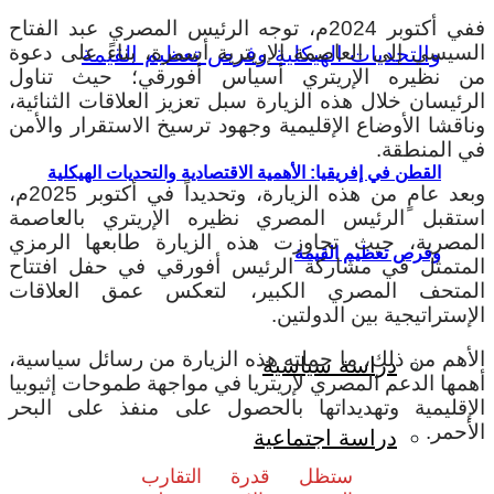
ففي أكتوبر 2024م، توجه الرئيس المصري عبد الفتاح
السيسي إلى العاصمة الإريترية أسمرة، بناءً على دعوة
من نظيره الإريتري أسياس أفورقي؛ حيث تناول
الرئيسان خلال هذه الزيارة سبل تعزيز العلاقات الثنائية،
وناقشا الأوضاع الإقليمية وجهود ترسيخ الاستقرار والأمن
في المنطقة.
القطن في إفريقيا: الأهمية الاقتصادية والتحديات الهيكلية
وبعد عامٍ من هذه الزيارة، وتحديداً في أكتوبر 2025م،
استقبل الرئيس المصري نظيره الإريتري بالعاصمة
المصرية، حيث تجاوزت هذه الزيارة طابعها الرمزي
وفرص تعظيم القيمة
المتمثل في مشاركة الرئيس أفورقي في حفل افتتاح
المتحف المصري الكبير، لتعكس عمق العلاقات
الإستراتيجية بين الدولتين.
الأهم من ذلك، ما حملته هذه الزيارة من رسائل سياسية،
دراسة سياسية
أهمها الدعم المصري لإريتريا في مواجهة طموحات إثيوبيا
الإقليمية وتهديداتها بالحصول على منفذ على البحر
الأحمر.
دراسة اجتماعية
ستظل قدرة التقارب