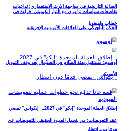
العدالة التاريخية في مواجهة الإرث الاستعماري: تداعيات
تقاطعات سياسات تراوري مع التيار الكيميتي: قراءة في
خطاب واهيغويا
الحكم البلجيكي على العلاقات الأوروبية الإفريقية
أوصوم: مستقبل بعثة السلام في الصومال بعد وقف التمويل
الأمريكي
إطلاق العملة الموحدة “إيكو” في 2027.. “إيكواس” تمضي
عقد التعويضات: من يتحمل العبء الحقيقي للتعويضات عن
قدمًا دون انتظار