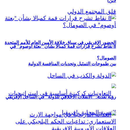
لاين)
الحضور الإفريقي في سباق خلافة الأمين العام للأمم المتحدة
8 نقاط تشرح قرارات قمة كمبالا بشأن “بعثة أوصوم” في
الصومال؟
بين طموحات التمثيل وتحديات المنافسة الدولية
رؤية نقدية: “الانقلاب الأخلاقي للدولة” في الساحل الإفريقي