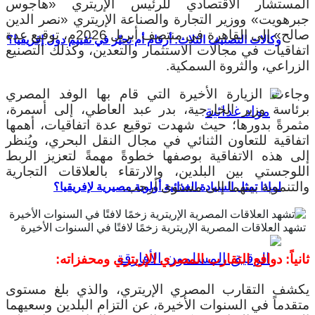
المستشار الاقتصادي للرئيس الإريتري «هاجوس
جبرهويت» ووزير التجارة والصناعة الإريتري «نصر الدين
صالح» إلى القاهرة في منتصف أبريل 2026م، توقيع عدة
وكالات التصنيف الثلاث: أرقام أم تحيّز في تقييم دول إفريقيا؟
اتفاقيات في مجالات الاستثمار والتعدين، وكذلك التصنيع
الزراعي، والثروة السمكية.
وجاءت الزيارة الأخيرة التي قام بها الوفد المصري
برئاسة وزير الخارجية، بدر عبد العاطي، إلى أسمرة،
مثمرةً بدورها؛ حيث شهدت توقيع عدة اتفاقيات، أهمها
اتفاقية للتعاون الثنائي في مجال النقل البحري، ويُنظر
إلى هذه الاتفاقية بوصفها خطوةً مهمةً لتعزيز الربط
اللوجستي بين البلدين، والارتقاء بالعلاقات التجارية
والتنموية بينهما إلى مستوى أرحب.
لماذا تمثل السيادة الغذائية أولوية مصيرية لإفريقيا؟
تشهد العلاقات المصرية الإريترية زخمًا لافتًا في السنوات الأخيرة
ثانياً: دوافع التقارب المصري الإريتري ومحفزاته:
يكشف التقارب المصري الإريتري، والذي بلغ مستوى
متقدماً في السنوات الأخيرة، عن التزام البلدين وسعيهما