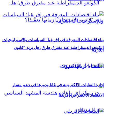
بناء اقتصادات المعرفة في إفريقيا: السياسات والإستراتيجيات
الكونغو الديمقراطية عند مفترق طرق: هل يزيد “قانون
اللازمة
الاستفتاء” أزماتها تعقيدًا؟
إدارة النفايات الإلكترونية في غانا ودورها في دعم مسار
الاقتصاد الأخضر في إفريقيا