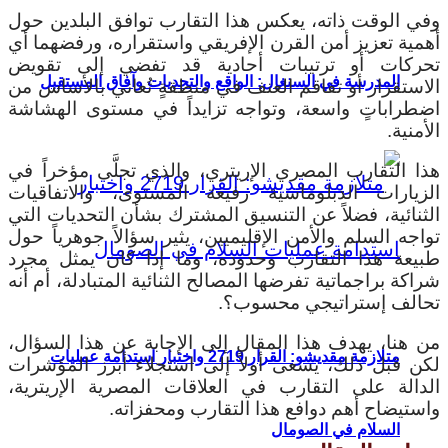
وفي الوقت ذاته، يعكس هذا التقارب توافق البلدين حول
أهمية تعزيز أمن القرن الإفريقي واستقراره، ورفضهما أي
تحركات أو ترتيبات أحادية قد تفضي إلى تقويض
المدرسة في السنغال: الواقع والتحديات وآفاق المستقبل
الاستقرار أو تفاقم العنف في منطقةٍ تُعاني بالأساس من
اضطراباتٍ واسعة، وتواجه تزايداً في مستوى الهشاشة
الأمنية.
هذا التقارب المصري الإريتري، والذي تجلَّى مؤخراً في
الزيارات الدبلوماسية رفيعة المستوى، والاتفاقيات
الثنائية، فضلاً عن التنسيق المشترك بشأن التحديات التي
تواجه السلم والأمن الإقليميين، يثير سؤالاً جوهرياً حول
طبيعة هذا التقارب وحدوده، وما إذا كان يمثل مجرد
شراكة براجماتية تفرضها المصالح الثنائية المتبادلة، أم أنه
تحالف إستراتيجي محسوب؟.
من هنا، يهدف هذا المقال إلى الإجابة عن هذا السؤال،
متلازمة مقديشو: القرار 2719 واختبار استدامة عمليات
لكن قبل ذلك، يسعى أولاً إلى استجلاء أبرز المؤشرات
الدالة على التقارب في العلاقات المصرية الإريترية،
واستيضاح أهم دوافع هذا التقارب ومحفزاته.
السلام في الصومال