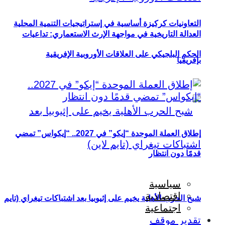
التعاونيات كركيزة أساسية في إستراتيجيات التنمية المحلية
العدالة التاريخية في مواجهة الإرث الاستعماري: تداعيات
الحكم البلجيكي على العلاقات الأوروبية الإفريقية
بإفريقيا
إطلاق العملة الموحدة “إيكو” في 2027.. “إيكواس” تمضي
قدمًا دون انتظار
سياسية
اقتصادية
شبح الحرب الأهلية يخيم على إثيوبيا بعد اشتباكات تيغراي (تايم
اجتماعية
تقدير موقف