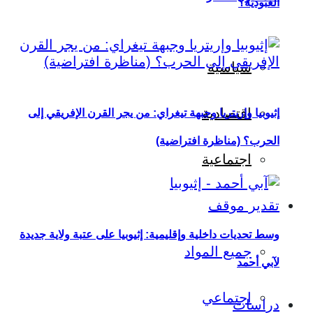
العبودية؟
سياسية
اقتصادية
إثيوبيا وإريتريا وجبهة تيغراي: من يجر القرن الإفريقي إلى
الحرب؟ (مناظرة افتراضية)
اجتماعية
تقدير موقف
وسط تحديات داخلية وإقليمية: إثيوبيا على عتبة ولاية جديدة
جميع المواد
لآبي أحمد
اجتماعي
دراسات