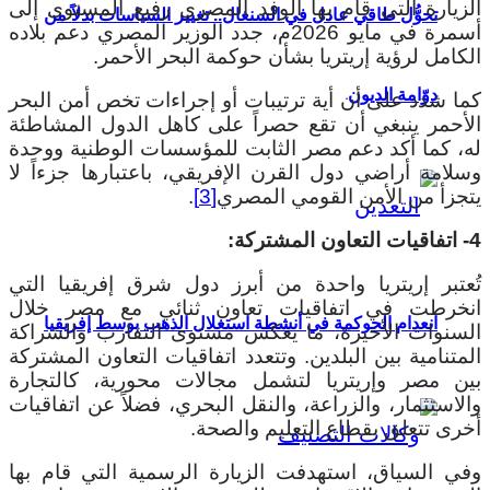
الزيارة التي قام بها الوفد المصري رفيع المستوى إلى
تحوُّل طاقي عادل في السنغال.. تغيير السياسات بدلاً من
أسمرة في مايو 2026م، جدد الوزير المصري دعم بلاده
الكامل لرؤية إريتريا بشأن حوكمة البحر الأحمر.
دوّامة الديون
كما شدد على أن أية ترتيبات أو إجراءات تخص أمن البحر
الأحمر ينبغي أن تقع حصراً على كاهل الدول المشاطئة
له، كما أكد دعم مصر الثابت للمؤسسات الوطنية ووحدة
وسلامة أراضي دول القرن الإفريقي، باعتبارها جزءاً لا
يتجزأ من الأمن القومي المصري
[3]
.
4- اتفاقيات التعاون المشتركة:
تُعتبر إريتريا واحدة من أبرز دول شرق إفريقيا التي
انخرطت في اتفاقيات تعاون ثنائي مع مصر خلال
انعدام الحوكمة في أنشطة استغلال الذهب بوسط إفريقيا
السنوات الأخيرة، ما يعكس مستوى التقارب والشراكة
المتنامية بين البلدين. وتتعدد اتفاقيات التعاون المشتركة
بين مصر وإريتريا لتشمل مجالات محورية، كالتجارة
والاستثمار، والزراعة، والنقل البحري، فضلاً عن اتفاقيات
أخرى تتعلق بقطاع التعليم والصحة.
وفي السياق، استهدفت الزيارة الرسمية التي قام بها