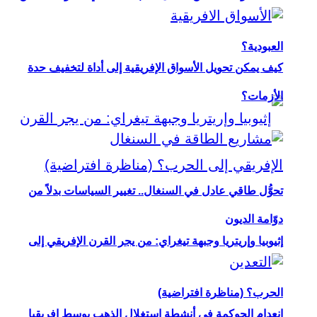
العبودية؟
كيف يمكن تحويل الأسواق الإفريقية إلى أداة لتخفيف حدة
الأزمات؟
تحوُّل طاقي عادل في السنغال.. تغيير السياسات بدلاً من
دوّامة الديون
إثيوبيا وإريتريا وجبهة تيغراي: من يجر القرن الإفريقي إلى
الحرب؟ (مناظرة افتراضية)
انعدام الحوكمة في أنشطة استغلال الذهب بوسط إفريقيا