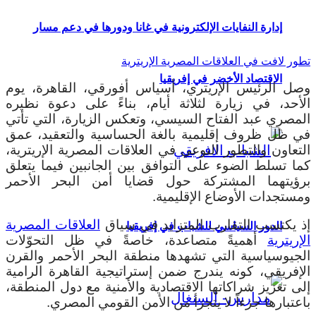
إدارة النفايات الإلكترونية في غانا ودورها في دعم مسار
تطور لافت في العلاقات المصرية الإريترية
الاقتصاد الأخضر في إفريقيا
وصل الرئيس الإريتري، أسياس أفورقي، القاهرة، يوم
الأحد، في زيارة لثلاثة أيام، بناءً على دعوة نظيره
المصري عبد الفتاح السيسي، وتعكس الزيارة، التي تأتي
في ظل ظروف إقليمية بالغة الحساسية والتعقيد، عمق
التعاون والتطور النوعي في العلاقات المصرية الإريترية،
كما تسلط الضوء على التوافق بين الجانبين فيما يتعلق
برؤيتهما المشتركة حول قضايا أمن البحر الأحمر
ومستجدات الأوضاع الإقليمية.
إذ يكتسب التقارب المتزايد في سياق
العلاقات المصرية
الدور السياسي للشباب في إفريقيا
الإريترية
أهميةً متصاعدة، خاصةً في ظل التحوّلات
الجيوسياسية التي تشهدها منطقة البحر الأحمر والقرن
الإفريقي، كونه يندرج ضمن إستراتيجية القاهرة الرامية
إلى تعزيز شراكاتها الاقتصادية والأمنية مع دول المنطقة،
باعتبارها جزءاً لا يتجزأ من الأمن القومي المصري.