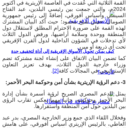
القمة الثلاثية التي عُقدت في العاصمة الإريترية في أكتوبر
2024م، والتي جمعت بين رئيسي البلدين، عبد الفتاح
السيسي وأسياس أفورقي، إضافةً إلى رئيس جمهورية
الصومال، حسن شيخ محمود؛ حيث أكد البيان المشترك
لهذه القمة على ضرورة الاحترام المطلق لاستقلال دول
المنطقة ووحدة وسلامة أراضيها، ورفض الدول الثلاث
لأي تدخلات في الشؤون الداخلية لدول القرن الإفريقي
تحت أي ذريعة أو مبرر.
كيف يمكن تحويل الأسواق الإفريقية إلى أداة لتخفيف حدة
كما تضمن البيان الاتفاق على إنشاء لجنة مشتركة تضم
وزراء خارجية الدول الثلاث، بهدف تعزيز التعاون
الإستراتيجي في المجالات كافة
[2]
.
الأزمات؟
3- دعم الرؤية الإريترية بشأن أمن وحوكمة البحر الأحمر:
يمثل الدعم المصري الصريح لرؤية أسمرة بشأن إدارة
البحر الأحمر وحوكمته، جانباً مهماً يعكس تقارب الرؤى
بين البلدين حول أمن المنطقة واستقرارها.
و
فخلال اللقاء الذي جمع وزير الخارجية المصري، بدر عبد
العاطي، بالرئيس الإريتري أسياس أفورقي، على هامش