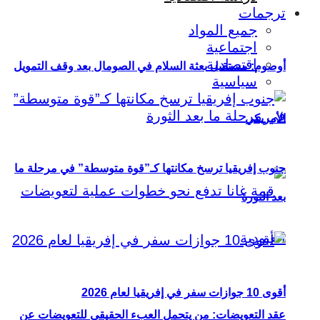
ترجمات
جميع المواد
اجتماعية
اقتصادية
أوصوم: مستقبل بعثة السلام في الصومال بعد وقف التمويل
سياسية
الأمريكي
جنوب إفريقيا ترسخ مكانتها كـ”قوة متوسطة” في مرحلة ما
بعد الثورة
أقوى 10 جوازات سفر في إفريقيا لعام 2026
عقد التعويضات: من يتحمل العبء الحقيقي للتعويضات عن