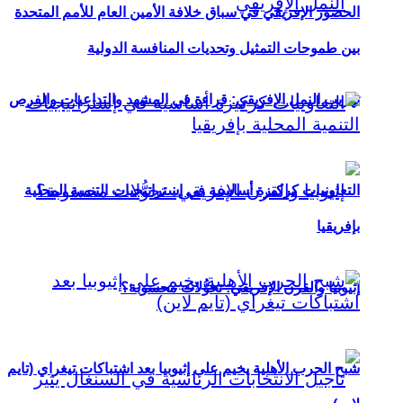
الحضور الإفريقي في سباق خلافة الأمين العام للأمم المتحدة
بين طموحات التمثيل وتحديات المنافسة الدولية
تهريب النمل الإفريقي: قراءة في المشهد والتداعيات والفرص
التعاونيات كركيزة أساسية في إستراتيجيات التنمية المحلية
بإفريقيا
إثيوبيا والقرن الإفريقي: تحوُّلات محسوبة؟
شبح الحرب الأهلية يخيم على إثيوبيا بعد اشتباكات تيغراي (تايم