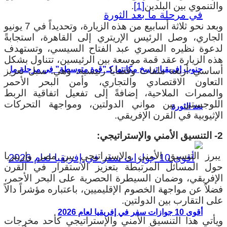
والتنموي بين البلدين
[1]
.
وبعد نحو ثلاثة أسابيع من هذه الزيارة، وتحديداً في 7 يونيو
الجاري، وصل الرئيس الإريتري إلى القاهرة، استجابةً
لدعوة نظيره المصري عبد الفتاح السيسي، وتستهدف
هذه الزيارة عقد قمة موسعة بين الرئيسين، تتناول بشكل
جنوب إفريقيا ترسخ مكانتها كـ”قوة متوسطة” في مرحلة ما
أساسي أربعة ملفات وقضايا رئيسية، وهي: سبل تعزيز
التعاون الاقتصادي والتجاري، وأمن البحر الأحمر
والممرات الملاحية، إضافةً إلى تفعيل اتفاقية الربط
اللوجستي بين مواني الدولتين، ومواجهة التحركات
بعد الثورة
الإثيوبية في القرن الإفريقي.
2- التنسيق الأمني والإستراتيجي:
يبرز التنسيق الأمني والإستراتيجي بين مصر وإريتريا
حول المسائل المرتبطة بتعزيز الاستقرار في القرن
الإفريقي، وضمان السيطرة الحصرية على البحر الأحمر،
فضلاً عن مواجهة الخصوم الإقليميين، باعتباره مؤشراً دالاً
على التقارب بين الدولتين.
أقوى 10 جوازات سفر في إفريقيا لعام 2026
ويأتي هذا التنسيق الأمني والإستراتيجي كأحد مخرجات