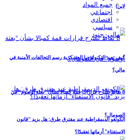
جميع المواد
لاين)
اجتماعي
اقتصادي
سياسي
كيف تعيد التكنولوجيا العسكرية رسم التحالفات الأمنية في
مالي؟
8 نقاط تشرح قرارات قمة كمبالا بشأن “بعثة أوصوم” في
الصومال؟
الكونغو الديمقراطية عند مفترق طرق: هل يزيد “قانون
الاستفتاء” أزماتها تعقيدًا؟