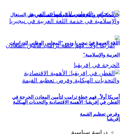
حزب كيراي وإعادة هندسة المشهد السياسي في السنغال
اللغة العربية في نيجيريا ودور “المجلس الوطني للدراسات
العربية والإسلامية”
أمريكا أولاً.. فهم خطة ترامب لتأمين المعادن الحرجة في
القطن في إفريقيا: الأهمية الاقتصادية والتحديات الهيكلية
وفرص تعظيم القيمة
إفريقيا
دراسة سياسية