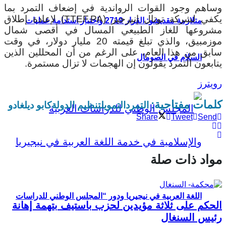
وساهم وجود القوات الرواندية في إضعاف التمرد بما
يكفي لشركة توتال إنيرجيز (TTEF.PA) لإعادة إطلاق
متلازمة مقديشو: القرار 2719 واختبار استدامة عمليات
مشروعها للغاز الطبيعي المسال في أقصى شمال
موزمبيق، والذي تبلغ قيمته 20 مليار دولار، في وقت
سابق من هذا العام، على الرغم من أن المحللين الذين
السلام في الصومال
يتابعون التمرد يقولون إن الهجمات لا تزال مستمرة.
رويترز
كلمات مفتاحية:
التمرد
التمويل
تنظيم الدولة
كابو ديلغادو
Share
Tweet
Send
مواد ذات صلة
اللغة العربية في نيجيريا ودور “المجلس الوطني للدراسات
الحكم على ثلاثة مؤيدين لحزب باستيف بتهمة إهانة
رئيس السنغال