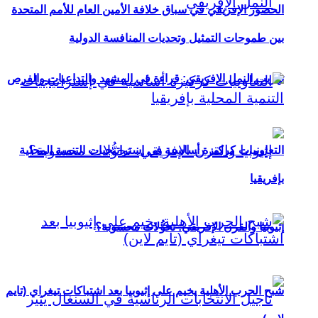
الحضور الإفريقي في سباق خلافة الأمين العام للأمم المتحدة
بين طموحات التمثيل وتحديات المنافسة الدولية
تهريب النمل الإفريقي: قراءة في المشهد والتداعيات والفرص
التعاونيات كركيزة أساسية في إستراتيجيات التنمية المحلية
بإفريقيا
إثيوبيا والقرن الإفريقي: تحوُّلات محسوبة؟
شبح الحرب الأهلية يخيم على إثيوبيا بعد اشتباكات تيغراي (تايم