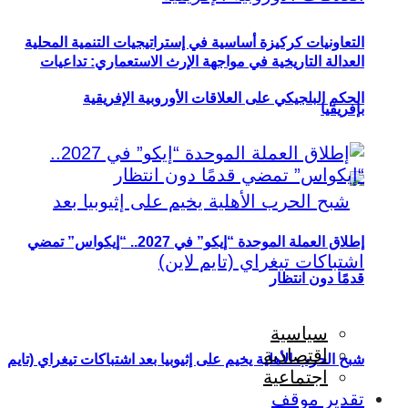
التعاونيات كركيزة أساسية في إستراتيجيات التنمية المحلية
العدالة التاريخية في مواجهة الإرث الاستعماري: تداعيات
الحكم البلجيكي على العلاقات الأوروبية الإفريقية
بإفريقيا
إطلاق العملة الموحدة “إيكو” في 2027.. “إيكواس” تمضي
قدمًا دون انتظار
سياسية
اقتصادية
شبح الحرب الأهلية يخيم على إثيوبيا بعد اشتباكات تيغراي (تايم
اجتماعية
تقدير موقف