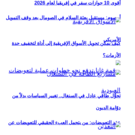
أقوى 10 جوازات سفر في إفريقيا لعام 2026
أوصوم: مستقبل بعثة السلام في الصومال بعد وقف التمويل
الأمريكي
كيف يمكن تحويل الأسواق الإفريقية إلى أداة لتخفيف حدة
الأزمات؟
تحوُّل طاقي عادل في السنغال.. تغيير السياسات بدلاً من
دوّامة الديون
عقد التعويضات: من يتحمل العبء الحقيقي للتعويضات عن