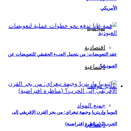
الأمريكي
سياسية
اقتصادية
عقد التعويضات: من يتحمل العبء الحقيقي للتعويضات عن
العبودية؟
اجتماعية
تقدير موقف
جميع المواد
إثيوبيا وإريتريا وجبهة تيغراي: من يجر القرن الإفريقي إلى
اجتماعي
الحرب؟ (مناظرة افتراضية)