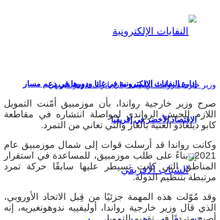
إدارة النفايات الإلكترونية في غانا ودورها في دعم مسار
وزير خارجية رواندا، أوليفييه جان باتريك ندوهونغيريهي
صرح وزير خارجية رواندا، بأن موزمبيق أمّنت التمويل
اللازم للجيش الرواندي لمواصلة انتشاره في مقاطعة
الاقتصاد الأخضر في إفريقيا
كابو ديلغادو الغنية بالغاز والتي تعاني من التمرد.
وكانت رواندا قد أرسلت قوات إلى شمال موزمبيق عام
2021، بناءً على طلب موزمبيق، للمساعدة في استقرار
المناطق التي كانت تسيطر عليها سابقًا حركة تمرد
مرتبطة بتنظيم الدولة.
وقد مُوّلت هذه المهمة جزئيًا من قِبل الاتحاد الأوروبي،
الذي قال وزير خارجية رواندا، أوليفييه ندوهونغيريه، إنه
أصبح مترددًا في تقديم التمويل.