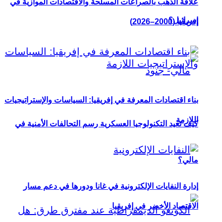
علاقة الذهب بالصراعات المسلحة والاقتصادات الموازية في
إسرائيل؟
إفريقيا (2000–2026)
بناء اقتصادات المعرفة في إفريقيا: السياسات والإستراتيجيات
اللازمة
كيف تعيد التكنولوجيا العسكرية رسم التحالفات الأمنية في
مالي؟
إدارة النفايات الإلكترونية في غانا ودورها في دعم مسار
الاقتصاد الأخضر في إفريقيا