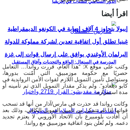
الدور السياسي للشباب في إفريقيا
اقرأ أيضا
إيبولا يتجاوز 4 آلاف إصابة في الكونغو الديمقراطية
غينيا تطلق أول اتفاقية تعدين لشركة مملوكة للدولة
البرلمان الأوغندي يوافق على إرسال قوات إلى غزة
المدرسة في السنغال: الواقع والتحديات وآفاق المستقبل
وكتب على موقع X: “هذا العام، قررت رواندا… التعامل
حصريًا مع حكومة موزمبيق، التي أمّنت بدورها،
وستواصل تأمين التمويل اللازم لقوات الأمن الرواندية في
كابو ديلغادو”. ولم يذكر مقدار التمويل الذي تم تأمينه أو
مدة استمراره.
وكانت رواندا قد حذرت في مارس/آذار من أنها قد تسحب
قواتها إذا لم تتمكن من تأمين التمويل الكافي، وذلك بعد
أن أفادت بلومبيرغ بأن الاتحاد الأوروبي لا يعتزم تجديد
دعمه. ولم تُعلن بنود اتفاقية موزمبيق مع رواندا.