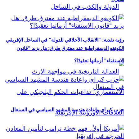
رؤية نقدية: “الانقلاب الأخلاقي للدولة” في الساحل الإفريقي
الكونغو الديمقراطية عند مفترق طرق: هل يزيد “قانون
الاستفتاء” أزماتها تعقيدًا؟
حزب كيراي وإعادة هندسة المشهد السياسي في السنغال