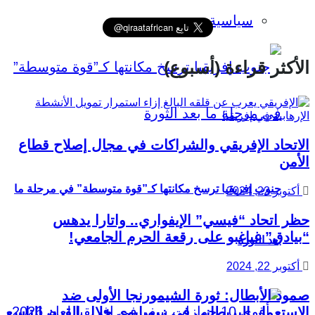
سياسية
الأكثر قراءة (أسبوع)
الاتحاد الإفريقي والشراكات في مجال إصلاح قطاع
الأمن
جنوب إفريقيا ترسخ مكانتها كـ”قوة متوسطة” في مرحلة ما
أكتوبر 22, 2024
حظر اتحاد “فيسي” الإيفواري.. واتارا يدهس
“بيادق” غباغبو على رقعة الحرم الجامعي!
بعد الثورة
أكتوبر 22, 2024
صمود الأبطال: ثورة الشيمورنجا الأولى ضد
الاستعمار البريطاني في زيمبابوي خلال القرن التاسع