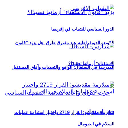
الدور السياسي للشباب في إفريقيا
الكونغو الديمقراطية عند مفترق طرق: هل يزيد “قانون
الاستفتاء” أزماتها تعقيدًا؟
المدرسة في السنغال: الواقع والتحديات وآفاق المستقبل
متلازمة مقديشو: القرار 2719 واختبار استدامة عمليات
السلام في الصومال