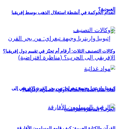
العبودية؟
انعدام الحوكمة في أنشطة استغلال الذهب بوسط إفريقيا
وكالات التصنيف الثلاث: أرقام أم تحيّز في تقييم دول إفريقيا؟
إثيوبيا وإريتريا وجبهة تيغراي: من يجر القرن الإفريقي إلى
لماذا تمثل السيادة الغذائية أولوية مصيرية لإفريقيا؟
الحرب؟ (مناظرة افتراضية)
القرآن والكتابة العربية: كيف قاوم المسلمون الأفارقة