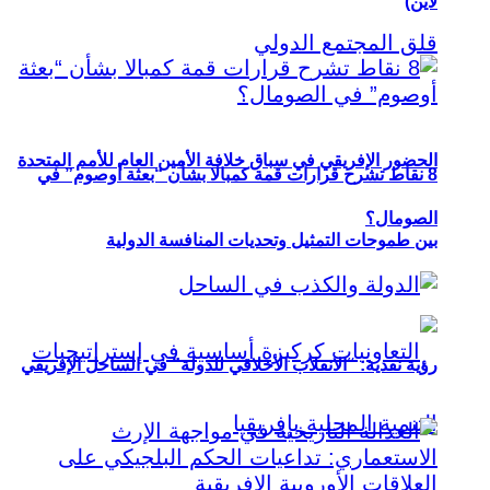
لاين)
الحضور الإفريقي في سباق خلافة الأمين العام للأمم المتحدة
8 نقاط تشرح قرارات قمة كمبالا بشأن “بعثة أوصوم” في
الصومال؟
بين طموحات التمثيل وتحديات المنافسة الدولية
رؤية نقدية: “الانقلاب الأخلاقي للدولة” في الساحل الإفريقي