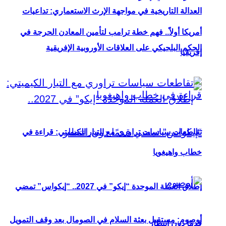
العدالة التاريخية في مواجهة الإرث الاستعماري: تداعيات
أمريكا أولاً.. فهم خطة ترامب لتأمين المعادن الحرجة في
الحكم البلجيكي على العلاقات الأوروبية الإفريقية
إفريقيا
تقاطعات سياسات تراوري مع التيار الكيميتي: قراءة في
خطاب واهيغويا
إطلاق العملة الموحدة “إيكو” في 2027.. “إيكواس” تمضي
أوصوم: مستقبل بعثة السلام في الصومال بعد وقف التمويل
قدمًا دون انتظار