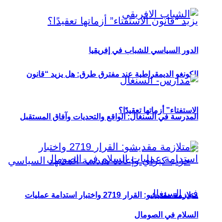
الدور السياسي للشباب في إفريقيا
الكونغو الديمقراطية عند مفترق طرق: هل يزيد “قانون
الاستفتاء” أزماتها تعقيدًا؟
المدرسة في السنغال: الواقع والتحديات وآفاق المستقبل
متلازمة مقديشو: القرار 2719 واختبار استدامة عمليات
السلام في الصومال