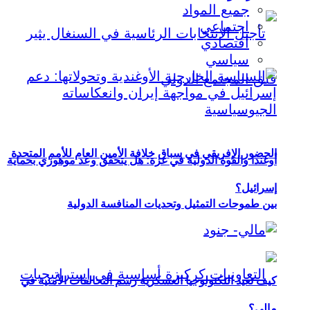
جميع المواد
اجتماعي
اقتصادي
سياسي
الحضور الإفريقي في سباق خلافة الأمين العام للأمم المتحدة
أوغندا والقوة الدولية في غزة: هل يتحقق وعد موهوزي بحماية
إسرائيل؟
بين طموحات التمثيل وتحديات المنافسة الدولية
كيف تعيد التكنولوجيا العسكرية رسم التحالفات الأمنية في
مالي؟