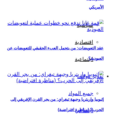
الأمريكي
سياسية
اقتصادية
عقد التعويضات: من يتحمل العبء الحقيقي للتعويضات عن
العبودية؟
اجتماعية
تقدير موقف
جميع المواد
إثيوبيا وإريتريا وجبهة تيغراي: من يجر القرن الإفريقي إلى
اجتماعي
الحرب؟ (مناظرة افتراضية)