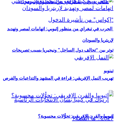
الحرب في تيغراي من منظور إثيوبي: اتهامات لمصر وتهديد
لإريتريا والسودان
توتر بين “تحالف دول الساحل” ونيجيريا بسبب تصريحات
تينوبو
تهريب النمل الإفريقي: قراءة في المشهد والتداعيات والفرص
إثيوبيا والقرن الإفريقي: تحوُّلات محسوبة؟