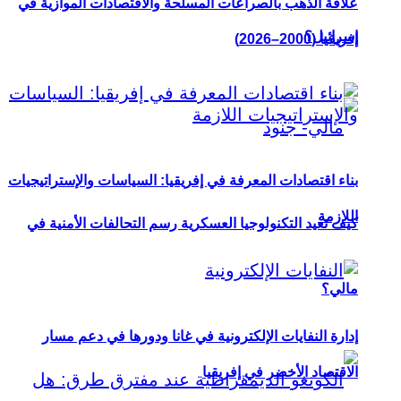
علاقة الذهب بالصراعات المسلحة والاقتصادات الموازية في
إسرائيل؟
إفريقيا (2000–2026)
بناء اقتصادات المعرفة في إفريقيا: السياسات والإستراتيجيات
اللازمة
كيف تعيد التكنولوجيا العسكرية رسم التحالفات الأمنية في
مالي؟
إدارة النفايات الإلكترونية في غانا ودورها في دعم مسار
الاقتصاد الأخضر في إفريقيا