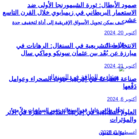
صمود الأبطال: ثورة الشيمورنجا الأولى ضد
الاستعمار البريطاني في زيمبابوي خلال القرن التاسع
عشر
كيف يمكن تحويل الأسواق الإفريقية إلى أداة لتخفيف حدة
أكتوبر 20, 2024
الانتخابات التشريعية في السنغال: الرهانات في
الأزمات؟
مبارزة عن بُعْد بين عثمان سونكو وماكي سال
أكتوبر 21, 2024
صناعة الطباعة في إفريقيا جنوب الصحراء وعوامل
دَفْعها
أكتوبر 6, 2024
تحوُّل طاقي عادل في السنغال.. تغيير السياسات بدلاً من
العلوم التطبيقية في إفريقيا القديمة: نظرة في الأثر
والمؤثرات
أغسطس 3, 2026
دوّامة الديون