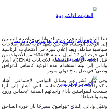
دعا الرئيس المنتخب روموالد واداني مواطنيه البنينيين
إدارة النفايات الإلكترونية في غانا ودورها في دعم مسار
إلى الوحدة الوطنية، في حين يتعهد حزبه بقيادة إصلاحات
سياسية شاملة.
وبعد إعلان فوزه في الانتخابات الرئاسية
التي جرت في 12 أبريل بنسبة 94.05% من الأصوات من
الاقتصاد الأخضر في إفريقيا
قبل اللجنة الوطنية المستقلة للانتخابات (CENA)، أشار
واداني إلى نيته استخدام هذه الولاية كأساس لـ”توافق
وطني” في ظل مناخ دولي متوتر.
وفي بيان نُشر عبر وسائل التواصل الاجتماعي، أشاد
بـ”احترافية” السلطات الانتخابية، التي أشار إلى أنها
سمحت للمواطنين بأداء واجباتهم المدنية “بحماس وروح
ودية وانضباط”.
وتقبّل واداني النتائج “بتواضع”، مصرحًا بأن فوزه الساحق