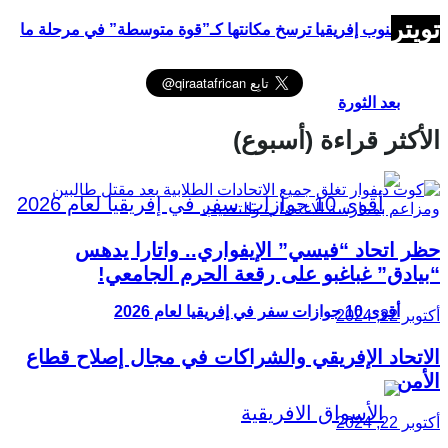
تويتر
جنوب إفريقيا ترسخ مكانتها كـ”قوة متوسطة” في مرحلة ما
بعد الثورة
الأكثر قراءة (أسبوع)
حظر اتحاد “فيسي” الإيفواري.. واتارا يدهس
“بيادق” غباغبو على رقعة الحرم الجامعي!
أقوى 10 جوازات سفر في إفريقيا لعام 2026
أكتوبر 22, 2024
الاتحاد الإفريقي والشراكات في مجال إصلاح قطاع
الأمن
أكتوبر 22, 2024