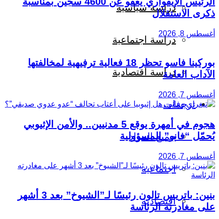
الرئيس الإيفواري يعفو عن 4600 سجين بمناسبة
دراسة سياسية
ذكرى الاستقلال
أغسطس 8, 2026
دراسة اجتماعية
بوركينا فاسو تحظر 18 فعالية ترفيهية لمخالفتها
دراسة اقتصادية
الآداب العامة
أغسطس 7, 2026
ترجمات
هجوم في أمهرة يوقع 5 مدنيين.. والأمن الإثيوبي
يُحمّل “فانو” المسؤولية
جميع المواد
أغسطس 7, 2026
اجتماعية
بنين: باتريس تالون رئيسًا لـ”الشيوخ” بعد 3 أشهر
اقتصادية
على مغادرته الرئاسة