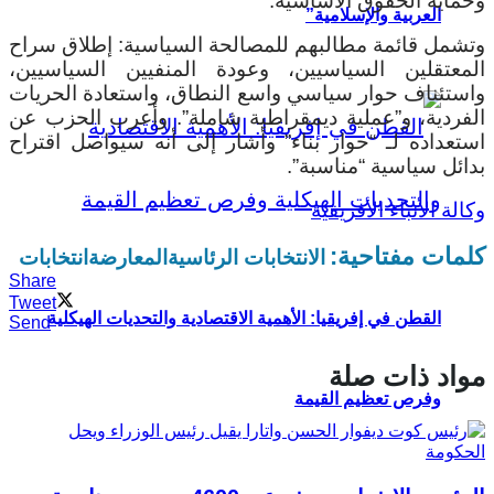
وحماية الحقوق الأساسية.
العربية والإسلامية”
وتشمل قائمة مطالبهم للمصالحة السياسية: إطلاق سراح
المعتقلين السياسيين، وعودة المنفيين السياسيين،
واستئناف حوار سياسي واسع النطاق، واستعادة الحريات
الفردية، و”عملية ديمقراطية شاملة”. وأعرب الحزب عن
استعداده لـ “حوار بناء” وأشار إلى أنه سيواصل اقتراح
بدائل سياسية “مناسبة”.
وكالة الأنباء الأفريقية
كلمات مفتاحية:
الانتخابات الرئاسية
المعارضة
انتخابات
Share
Tweet
القطن في إفريقيا: الأهمية الاقتصادية والتحديات الهيكلية
Send
مواد ذات صلة
وفرص تعظيم القيمة