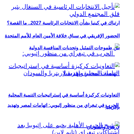
ارتباك في كينيا بشأن الانتخابات الرئاسية 2027.. ما القصة؟
الحضور الإفريقي في سباق خلافة الأمين العام للأمم المتحدة
بين طموحات التمثيل وتحديات المنافسة الدولية
التعاونيات كركيزة أساسية في إستراتيجيات التنمية المحلية
الحرب في تيغراي من منظور إثيوبي: اتهامات لمصر وتهديد
بإفريقيا
لإريتريا والسودان