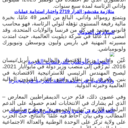
واداني الرئاسة لمدة سبع سنوات.
متلازمة مقديشو: القرار 2719 واختبار استدامة عمليات
ويتمتع روموالد واداني، البالغ من العمر 49 عامًا، بخبرة
مالية رفيعة المستوى تؤهله لتولي الرئاسة، فهو محاسب
قانوني معتمد في كل من فرنسا والولايات المتحدة، وقد
السلام في الصومال
أمضى 17 عامًا في شركة ديلويت العالمية، حيث امتدت
مسيرته المهنية في باريس وليون وبوسطن ونيويورك
ولوبومباشي.
عُيّن واداني وزيرًا للاقتصاد والمالية في أبريل/نيسان
2016، ثم رُقّي إلى منصب وزير دولة في مايو/أيار 2021،
ليصبح المهندس الرئيسي للاستراتيجية الاقتصادية في
بنين. ويُعرف على نطاق واسع بإتقانه للشؤون المالية
العالمية وخبرته الدولية.
وفي غضون ذلك، قدّم حزب الديمقراطيين المعارض –
الذي لم يشارك في الانتخابات لعدم حصوله على الدعم
البرلماني اللازم – “تهانيه الجمهورية” مع طرح سلسلة من
اللغة العربية في نيجيريا ودور “المجلس الوطني للدراسات
المطالب.
وفي بيان “أحاط فيه علمًا” بالنتائج، حثّ الحزب
على ولاية تركز على الوحدة الوطنية والعدالة الاجتماعية