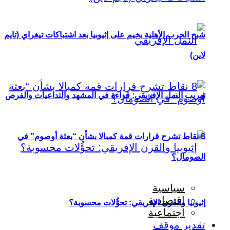
شبح الحرب الأهلية يخيم على إثيوبيا بعد اشتباكات تيغراي (تايم
لاين)
تهريب النمل الإفريقي: قراءة في المشهد والتداعيات والفرص
8 نقاط تشرح قرارات قمة كمبالا بشأن “بعثة أوصوم” في
الصومال؟
سياسية
اقتصادية
إثيوبيا والقرن الإفريقي: تحوُّلات محسوبة؟
اجتماعية
تقدير موقف