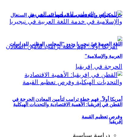
حزب كيراي وإعادة هندسة المشهد السياسي في السنغال
اللغة العربية في نيجيريا ودور “المجلس الوطني للدراسات
العربية والإسلامية”
أمريكا أولاً.. فهم خطة ترامب لتأمين المعادن الحرجة في
القطن في إفريقيا: الأهمية الاقتصادية والتحديات الهيكلية
وفرص تعظيم القيمة
إفريقيا
دراسة سياسية