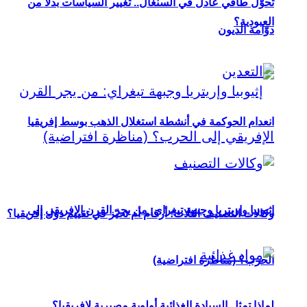
تحوُّل طاقي عادل في السنغال.. تغيير السياسات بدلاً من
العبودية؟
دوّامة الديون
انعدام الحوكمة في أنشطة استغلال الذهب بوسط إفريقيا
إثيوبيا وإريتريا وجبهة تيغراي: من يجر القرن الإفريقي إلى
وكالات التصنيف الثلاث: أرقام أم تحيّز في تقييم دول إفريقيا؟
الحرب؟ (مناظرة افتراضية)
لماذا تمثل السيادة الغذائية أولوية مصيرية لإفريقيا؟