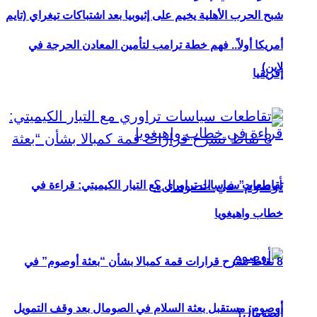
شبح الحرب الأهلية يخيم على إثيوبيا بعد اشتباكات تيغراي (تايم
أمريكا أولاً.. فهم خطة ترامب لتأمين المعادن الحرجة في
لاين)
إفريقيا
تقاطعات سياسات تراوري مع التيار الكيميتي: قراءة في
خطاب واهيغويا
8 نقاط تشرح قرارات قمة كمبالا بشأن “بعثة أوصوم” في
أوصوم: مستقبل بعثة السلام في الصومال بعد وقف التمويل
الصومال؟