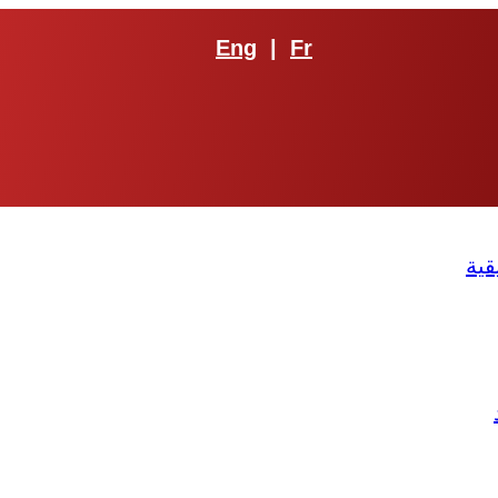
Eng
|
Fr
قية