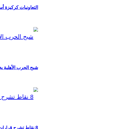
التعاونيات كركيزة أس
شبح الحرب الأهلية يخي
8 نقاط تشرح قرارات قمة كمبالا بشأن “بعثة أوصوم” في الصومال؟