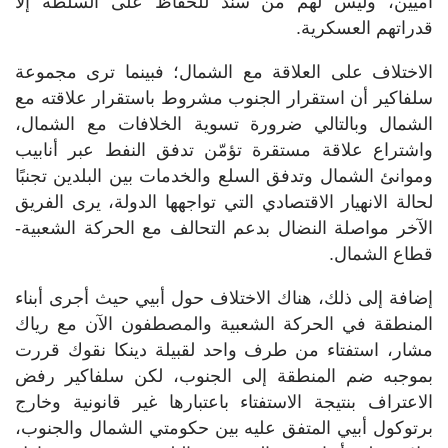
أميين، وليس لهم من سند للحفاظ على السلطة إلا
قدراتهم العسكرية.
الاختلاف على العلاقة مع الشمال؛ فبينما ترى مجموعة
سلفاكير أن استقرار الجنوب مشروط باستقرار علاقته مع
الشمال وبالتالي ضرورة تسوية الخلافات مع الشمال،
واشتراع علاقة مستقرة تؤمّن تدفق النفط عبر أنابيب
وموانئ الشمال وتدفق السلع والخدمات بين البلدين تجنبًا
لحالة الانهيار الاقتصادي التي تواجهها الدولة، يرى الفريق
الآخر مواصلة النضال بدعم التحالف مع الحركة الشعبية-
قطاع الشمال.
إضافة إلى ذلك، هناك الاختلاف حول أبيي حيث أجرى أبناء
المنطقة في الحركة الشعبية والمصطفون الآن مع رياك
مشار، استفتاء من طرف واحد لقبيلة دينكا نقوك قررت
بموجبه ضم المنطقة إلى الجنوب، لكن سلفاكير رفض
الاعتراف بنتيجة الاستفتاء باعتبارها غير قانونية وخارج
برتوكول أبيي المتفق عليه بين حكومتي الشمال والجنوب،