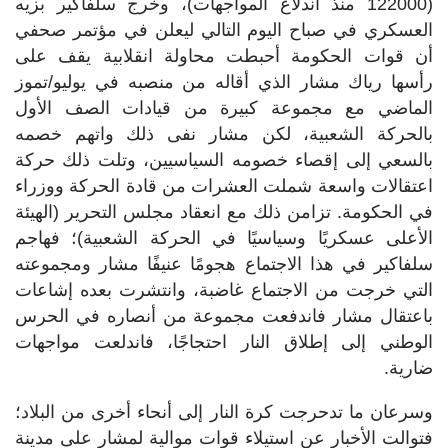
(122000 منذ اندلاع المواجهات)، وخرج سلفاكير بزيه
العسكري في صباح اليوم التالي ليعلن في مؤتمر صحفي
أن قوات الحكومة أحبطت محاولة انقلابية يقف على
رأسها رياك مشار الذي أقاله من منصبه في يوليو/تموز
الماضي مع مجموعة كبيرة من قيادات الصف الأول
بالحركة الشعبية، لكن مشار نفى ذلك واتهم خصمه
بالسعي إلى إقصاء خصومه السياسيين، وتلت ذلك حركة
اعتقالات واسعة شملت العشرات من قادة الحركة ووزراء
في الحكومة. تزامن ذلك مع انعقاد مجلس التحرير (الهيئة
الأعلى عسكريًا وسياسيًا في الحركة الشعبية)؛ فهاجم
سلفاكير في هذا الاجتماع هجومًا عنيفًا مشار ومجموعته
التي خرجت من الاجتماع غاضبة، وانتشرت بعده إشاعات
باعتقال مشار فاندفعت مجموعة من أنصاره في الحرس
الوطني إلى إطلاق النار احتجاجًا، فاندلعت مواجهات
ضارية.
وسرعان ما تدحرجت كرة النار إلى أنحاء أخرى من البلاد؛
فتوالت الأخبار عن استيلاء قوات موالية لمشار على مدينة