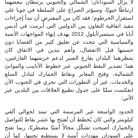
لا يزال السودانان: الشمالي والجنوبي يرتبطان ببعضهما
ارتباطًا حيويًا، وسيؤثر الصراع على السلطة في جوبا على
استقرار الخرطوم؛ فقد كان من المفترض أن تبدأ إجراءات
تنفيذ اتفاقية التعاون بين الدولتين التي أُبرمت في أديس
أبابا في سبتمبر/أيلول 2012 بهدف إنهاء المواجهات الأمنية
والسياسية التي نتجت عن تعليق كثير من القضايا دون
حسمها قبل الانفصال، وأهم بندين في الاتفاق كان
ينتظرهما البلدان بفارغ الصبر لدعم خزينتيهما الفارغتين،
هما: تصدير النفط الجنوبي عبر خطوط الأنابيب والموانئ
الشمالية، وفتح المعابر ونقاط الجمارك لتبادل السلع
والخدمات. غير أن التطورات التي تجري في الجنوب الآن
انعكست سلبًا على جدول تطبيع العلاقات بين البلدين عبر
الآتي:
الحدود الواسعة غير المرسمة التي تمتد لحوالي ألفي
كيلومتر والتي كان يُخطط أن تُفتتح بها عشر نقاط للتواصل
والجمارك أصبحت تشكّل مجالاً أمنيًا مضطربًا، ربما تفتح
على السودان مهددات أمنية لا يستطيع تجنبها، كما أن