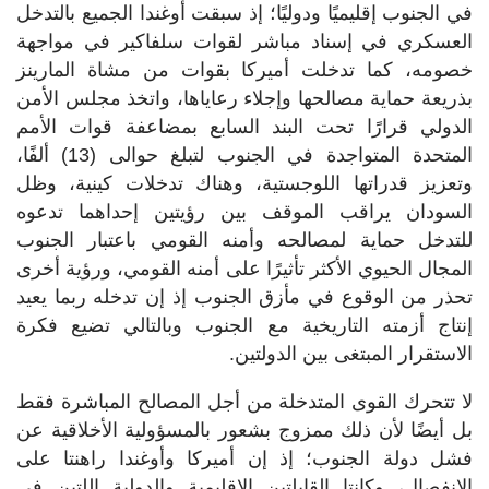
في الجنوب إقليميًا ودوليًا؛ إذ سبقت أوغندا الجميع بالتدخل
العسكري في إسناد مباشر لقوات سلفاكير في مواجهة
خصومه، كما تدخلت أميركا بقوات من مشاة المارينز
بذريعة حماية مصالحها وإجلاء رعاياها، واتخذ مجلس الأمن
الدولي قرارًا تحت البند السابع بمضاعفة قوات الأمم
المتحدة المتواجدة في الجنوب لتبلغ حوالى (13) ألفًا،
وتعزيز قدراتها اللوجستية، وهناك تدخلات كينية، وظل
السودان يراقب الموقف بين رؤيتين إحداهما تدعوه
للتدخل حماية لمصالحه وأمنه القومي باعتبار الجنوب
المجال الحيوي الأكثر تأثيرًا على أمنه القومي، ورؤية أخرى
تحذر من الوقوع في مأزق الجنوب إذ إن تدخله ربما يعيد
إنتاج أزمته التاريخية مع الجنوب وبالتالي تضيع فكرة
الاستقرار المبتغى بين الدولتين.
لا تتحرك القوى المتدخلة من أجل المصالح المباشرة فقط
بل أيضًا لأن ذلك ممزوج بشعور بالمسؤولية الأخلاقية عن
فشل دولة الجنوب؛ إذ إن أميركا وأوغندا راهنتا على
الانفصال، وكانتا القابلتين الإقليمية والدولية اللتين في