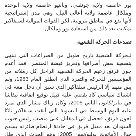
بور عاصمة ولاية جونقلي، وبانتيو عاصمة ولاية الوحدة
وملكال عاصمة ولاية أعالى النيل، وهي مدن إستراتيجية
لأنها تقع في مناطق بترولية، لكن القوات الموالية لسلفاكير
تمكنت بعد ذلك من استعادة بور وملكال.
تصدعات الحركة الشعبية
للحركة الشعبية تاريخ طويل من الصراعات التي تنتهي
بتصفية بعض أطرافها وتعزيز قبضة المنتصر، فقد أعدم
جون قرنق زعيم الحركة الشعبية الراحل كل زملائه من
المؤسسين للحركة والتمرد الذي انطلق العام 1983، ولم
يبق منهم إلا الرئيس سلفاكير الذي سبق أن دخل معه في
اشتباك سياسي كاد يقضي عليه قبيل توقيع اتفاقية نيفاشا
في يناير/كانون الثاني 2005، وكان رياك مشار الذي تمرد
عليه اليوم الوسيط في التسوية التي أبقت سلفاكير نائبًا
لجون قرنق، فحصل في المقابل على منصب رئيس جنوب
السودان بعد مقتل قرنق في حادثة ارتطام طائرته بسفح
جبال الأماتونج يوليو/تموز 2005؛ وهو الحدث الذي ظل