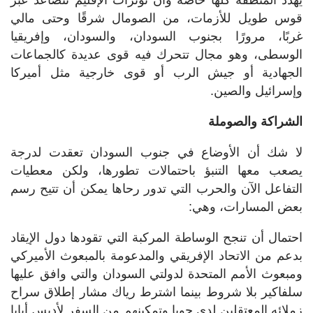
يهدد المنطقة كلها خاصة وأن توترات الإقليم تتصاعد عبر
قوس طويل للأزمات، من الصومال شرقًا وحتى مالي
غربًا، مرورًا بجنوب السودان، والسودان، وإفريقيا
الوسطى، وهو مجال تتحرك فيه قوى عديدة كالجماعات
الجهادية أو جيش الرب أو قوى خارجية مثل أميركا
وإسرائيل والصين.
الشراكة والصوملة
لا شك أن الأوضاع في جنوب السودان تعقدت لدرجة
يصعب معها التنبؤ باحتمالات تطورها، ولكن معطيات
التفاعل الآن والحرب التي تدور رحاها يمكن أن تتيح رسم
بعض المسارات، وهي:
احتمال أن تنجح الوساطة المركبة التي تقودها دول الإيقاد
بدعم من الاتحاد الإفريقي والمدعومة بالمبعوث الأميركي
ومبعوث الأمم المتحدة لدولتي السودان والتي وافق عليها
سلفاكير بلا شروط بينما اشترط رياك مشار إطلاق سراح
زملائه المعتقلين لدى جوبا وتمكينهم من السفر لأديس أبابا