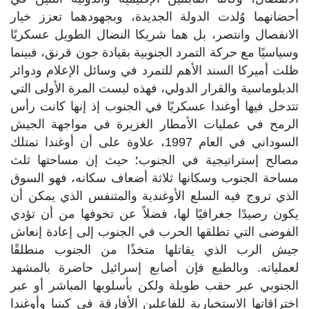
أحضانهما وُلدت الدولة الجديدة، وبجهودهما تعزز خيار
الانفصال وانتصر، بل هما شريكا النضال الطويل عسكريًا
وسياسيًا مع حركة التمرد الجنوبية بقيادة جون قرنق، فبينما
ظلت أميركا السند الأهم للتمرد في وسائل الإعلام ودوائر
الدبلوماسية والقرار الدولي، فهذه ليست المرة الأولى التي
تتدخل فيها أوغندا عسكريًا في الجنوب إذ إنها كانت رأس
الرمح في عمليات الأمطار الغزيرة في مواجهة الجيش
السوداني في العام 1997، علاوة على أن أوغندا تمتلك
مصالح إستراتيجية في الجنوب؛ حيث إن مساحتها ثلث
مساحة الجنوب وسكانها ثلاثة أضعاف سكانه، فهو السوق
الذي تروج فيه السلع الأوغندية والمتنفس الذي يمكن أن
يكون رصيدًا جغرافيًا لها، فضلاً عن تخوفها من أن تؤدي
الفوضى التي تطلقها الحرب في الجنوب إلى إعادة إنعاش
جيش الرب الذي يقاتلها متخذًا من الجنوب منطلقًا
لعملياته. وبالطبع فإن أصابع إسرائيل حاضرة بالمشهد
الجنوبي عبر حقب طويلة ولكن بأسلوبها المباشر أو عبر
اختراقاتها الاستخبارية للفاعلين الأفارقة في كينيا وأوغندا