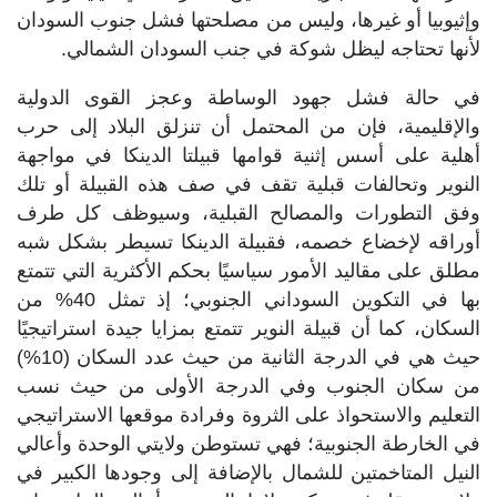
وإثيوبيا أو غيرها، وليس من مصلحتها فشل جنوب السودان
لأنها تحتاجه ليظل شوكة في جنب السودان الشمالي.
في حالة فشل جهود الوساطة وعجز القوى الدولية
والإقليمية، فإن من المحتمل أن تنزلق البلاد إلى حرب
أهلية على أسس إثنية قوامها قبيلتا الدينكا في مواجهة
النوير وتحالفات قبلية تقف في صف هذه القبيلة أو تلك
وفق التطورات والمصالح القبلية، وسيوظف كل طرف
أوراقه لإخضاع خصمه، فقبيلة الدينكا تسيطر بشكل شبه
مطلق على مقاليد الأمور سياسيًا بحكم الأكثرية التي تتمتع
بها في التكوين السوداني الجنوبي؛ إذ تمثل 40% من
السكان، كما أن قبيلة النوير تتمتع بمزايا جيدة استراتيجيًا
حيث هي في الدرجة الثانية من حيث عدد السكان (10%)
من سكان الجنوب وفي الدرجة الأولى من حيث نسب
التعليم والاستحواذ على الثروة وفرادة موقعها الاستراتيجي
في الخارطة الجنوبية؛ فهي تستوطن ولايتي الوحدة وأعالي
النيل المتاخمتين للشمال بالإضافة إلى وجودها الكبير في