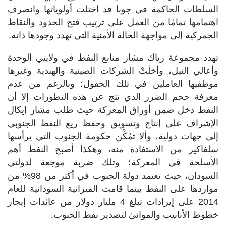
السلطات الحاكمة في جوبا قد اختلت أولوياتها وانصرف
اهتمامها تمامًا من العمل على ترتيب فتح الحدود والنقاط
الجمركية إلى مواجهة الحالة الأمنية التي تهدد وجودها ذاته.
تهدد مجموعة رياك مشار منابع النفط في ولايتي الوحدة
وأعالي النيل، وأخلَتْ الشركات الصينية والهندية وغيرها
موظفيها العاملين في تلك الحقول؛ وبالرغم من عدم
معرفة حجم الضرر الذي نتج عن هذه التطورات إلا أن
النفط دخل ضمن أوراق المعركة حيث طلب مشار إيكال
الإشراف على إنتاج وتسويق وحفظ ريع النفط الجنوبي
إلى جهات دولية، وألا تمُكَّن حكومة الجنوب التي يرأسها
سلفاكير من الاستفادة منه، وهكذا أصبح النفط أهم
الأسلحة في المعركة؛ وتلك ضربة موجعة لدولتي
السودان، حيث تعتمد دولة الجنوب في أكثر من 98% من
مواردها على النفط بينما قامت الميزانية السودانية للعام
2014 على إيرادات تبلغ 4 مليار دولار من عائدات إيجار
خطوط الأنابيب والموانئ لتصدير نفط الجنوب.