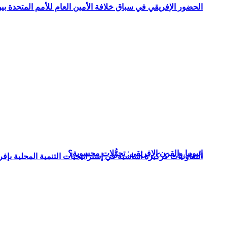
الحضور الإفريقي في سباق خلافة الأمين العام للأمم المتحدة ب
إثيوبيا والقرن الإفريقي: تحوُّلات محسوبة؟
التعاونيات كركيزة أساسية في إستراتيجيات التنمية المحلية بإفري