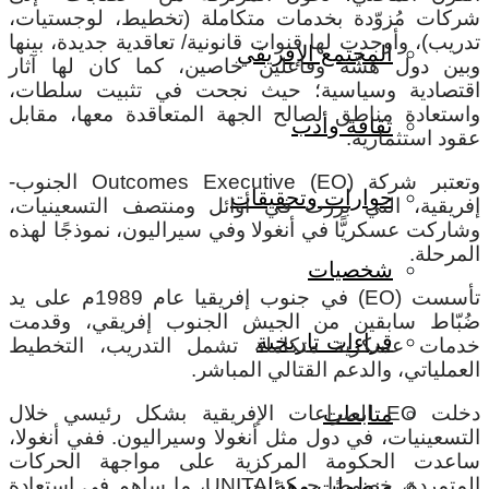
ركات مُزوّدة بخدمات متكاملة (تخطيط، لوجستيات،
دريب)، وأوجدت لها قنوات قانونية/ تعاقدية جديدة، بينها
المجتمع الإفريقي
بين دول هشَّة وفاعلين خاصين، كما كان لها آثار
قتصادية وسياسية؛ حيث نجحت في تثبيت سلطات،
استعادة مناطق لصالح الجهة المتعاقدة معها، مقابل
ثقافة وأدب
قود استثمارية.
وتعتبر شركة Outcomes Executive (EO) الجنوب-
حوارات وتحقيقات
فريقية، التي برزت في أوائل ومنتصف التسعينيات،
شاركت عسكريًّا في أنغولا وفي سيراليون، نموذجًا لهذه
لمرحلة.
شخصيات
تأسست (EO) في جنوب إفريقيا عام 1989م على يد
ُبّاط سابقين من الجيش الجنوب إفريقي، وقدمت
قراءات تاريخية
دمات عسكرية متكاملة تشمل التدريب، التخطيط
لعملياتي، والدعم القتالي المباشر.
دخلت EO الصراعات الإفريقية بشكل رئيسي خلال
متابعات
لتسعينيات، في دول مثل أنغولا وسيراليون. ففي أنغولا،
اعدت الحكومة المركزية على مواجهة الحركات
المتمردة، خصوصًا حركة UNITA، ما ساهم في استعادة
منظمات وهيئات