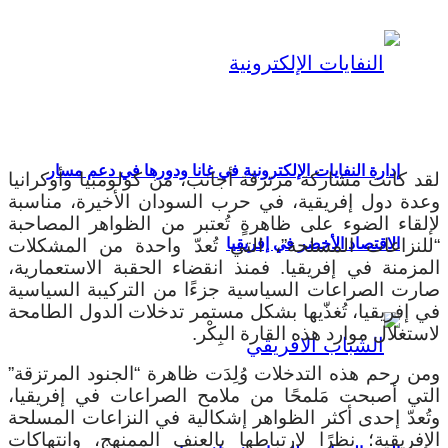
إدارة النفايات الإلكترونية في غانا ودورها في دعم مسار
قد كانت مشاركة مرتزقة أجانب، من كولومبيا وأوكرانيا
عدة دول إفريقية، في حرب السودان الأخيرة، مناسبة
إلقاء الضوء على ظاهرةٍ تُعتبر من الظواهر المصاحبة
للنزاعات المسلحة”، التي تُعدّ واحدة من المشكلات
الاقتصاد الأخضر في إفريقيا
لمزمنة في إفريقيا. فمنذ انقضاء الحقبة الاستعمارية،
ارت الصراعات السياسية جزءًا من التركيبة السياسية
ي إفريقيا، تُغذّيها بشكل مستمر تدخلات الدول الطامحة
استغلال موارد هذه القارة البِكْر.
من رحم هذه التدخلات وُلِدَت ظاهرة “الجنود المرتزقة”
لتي أصبحت مَلمحًا من ملامح الصراعات في إفريقيا،
تُعدّ إحدى أكثر الظواهر إشكالية في النزاعات المسلحة
لإفريقية؛ نظرًا لارتباطها بالعنف الممنهج، وانتهاكات