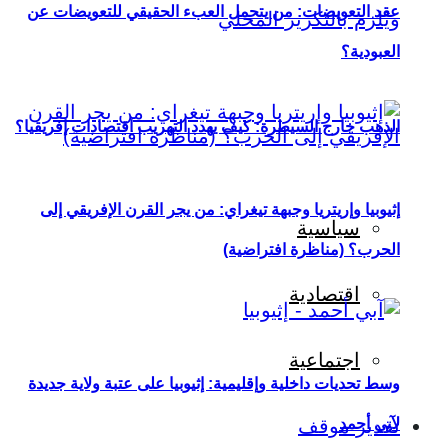
عقد التعويضات: من يتحمل العبء الحقيقي للتعويضات عن
العبودية؟
الذهب خارج السيطرة: كيف يهدد التهريب اقتصادات إفريقيا؟
إثيوبيا وإريتريا وجبهة تيغراي: من يجر القرن الإفريقي إلى
سياسية
الحرب؟ (مناظرة افتراضية)
اقتصادية
اجتماعية
وسط تحديات داخلية وإقليمية: إثيوبيا على عتبة ولاية جديدة
لآبي أحمد
تقدير موقف