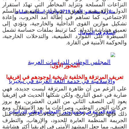
لنزاعات المسلحة وتتزايد المخاطر التي تهدّد استقرار
لدول الإفريقية وتُعيق مسارات التنمية والسلم
متلازمة مقديشو: القرار 2719 واختبار استدامة عمليات
لاجتماعي، كما تساهم في إطالة أمد الحروب، وإعادة
شكيل موازين القوى الداخلية والخارجية، وتؤدي إلى
عميق هشاشة الدولة. كما ترتبط بملفات حساسة تشمل
السلام في الصومال
لسيطرة على الموارد الطبيعية، والتدخلات الخارجية،
الحوكمة الأمنية في القارة.
المحور الأول:
تعريف المرتزقة والخلفية تاريخية لوجودهم في إفريقيا
لى الرغم من أن ظاهرة المرتزقة ليست جديدة، فهي
اربة في عمق التاريخ، ولكن شكلها الحديث في إفريقيا
عود إلى النصف الثاني من القرن العشرين، مع بروز
ركات التحرر الوطني، وصراعات ما بعد الاستقلال، ومع
اللغة العربية في نيجيريا ودور “المجلس الوطني للدراسات
لك فإنها تطوَّرت لاحقًا لتشمل مجالات أكثر تعقيدًا مثل
لجريمة المنظمة العابرة للحدود، والإرهاب، والتطرف
لعنيف، مما جعل المشهد الأمني في إفريقيا أكثر هشاشة