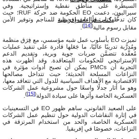
لسيطرة على مناطق نفطية وإستراتيجية. وفي
سيراليون، دعمت EO الحكومة ضد حركة RUF؛ حيث
ان تدخُّلها مرتبطًا بعقود حماية للمناجم وتوفير الأمن
كتاب قراءات إفريقية
)
[14]
(
قابل رسوم مالية
.
تميزت EO بأسلوب عمل شبه مؤسسي، مع فِرَق منظمة
مُدرَّبة تدريبًا عاليًا، ما جَعَلها قادرة على تنفيذ عمليات
ُعقَّدة تتضمَّن ضربات جوية وبرية، وتقديم الدعم
لإستراتيجي للحكومات المتعاقدة. وقد أظهرت هذه
التجربة أن PMCs يمكن أن تصبح أدوات مؤثرة في
لنزاعات المسلحة الحديثة؛ حيث تتداخل مصالحها
لاقتصادية مع الأهداف السياسية للدول التي تتعاقد معها،
هو ما أثار جدلًا واسعًا حول مشروعية عمل الشركات
)
[15]
(
لعسكرية الخاصة وأثرها على سيادة الدولة
.
على الصعيد القانوني، ساهم ظهور EO في التسعينيات
ي إثارة النقاشات الدولية حول تنظيم عمل الشركات
لعسكرية الخاصة، والحد من استخدام المرتزقة في
لنزاعات، خصوصًا في إفريقيا.