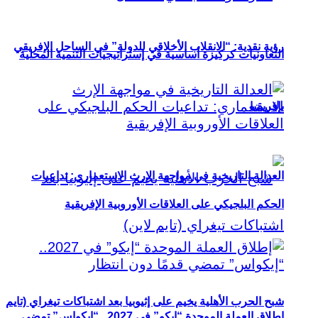
رؤية نقدية: “الانقلاب الأخلاقي للدولة” في الساحل الإفريقي
التعاونيات كركيزة أساسية في إستراتيجيات التنمية المحلية
بإفريقيا
العدالة التاريخية في مواجهة الإرث الاستعماري: تداعيات
الحكم البلجيكي على العلاقات الأوروبية الإفريقية
شبح الحرب الأهلية يخيم على إثيوبيا بعد اشتباكات تيغراي (تايم
إطلاق العملة الموحدة “إيكو” في 2027.. “إيكواس” تمضي