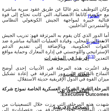
كان التوظيف يتم غالبًا عن طريق عقود سرية مباشرة
ع حكومة كاتانغا الانفصالية، التي كانت تحتاج إلى قوة
العالم؟
تالية خبيرة لمواجهة الجيش الكونغولي النظامي
المتمردين الداخليين.
ما الدور الذي كان يقوم به المرتزقة فهو: تدريب الجيش
لانفصالي المحلي، وقيادة العمليات القتالية مباشرة ضد
المزيد
لقوات الحكومية، وبالإضافة إلى تقديم الدعم
لإستراتيجي واللوجستي في إدارة المعارك وحماية مواقع
)
[13]
(
إفريقيا في المؤشرات
لتعدين
.
قد اعتُبرت هذه المرحلة في الأدبيات إحدى أوضح
لنماذج المبكرة على دور المرتزقة في إعادة تشكيل
الحالة الدينية
يزان القوة في الدول الإفريقية حديثة الاستقلال.
لمرحلة الثانية: الشركات العسكرية الخاصة نموذج شركة
الملف الإفريقي
:
Executive
Outcome
هدت هذه المرحلة، التي برزت خلال التسعينيات من
الصحافة الإفريقية
لقرن الماضي، تحوُّل المرتزقة من «عصابات» إلى