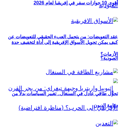
أقوى 10 جوازات سفر في إفريقيا لعام 2026
عقد التعويضات: من يتحمل العبء الحقيقي للتعويضات عن
كيف يمكن تحويل الأسواق الإفريقية إلى أداة لتخفيف حدة
الأزمات؟
العبودية؟
تحوُّل طاقي عادل في السنغال.. تغيير السياسات بدلاً من
دوّامة الديون