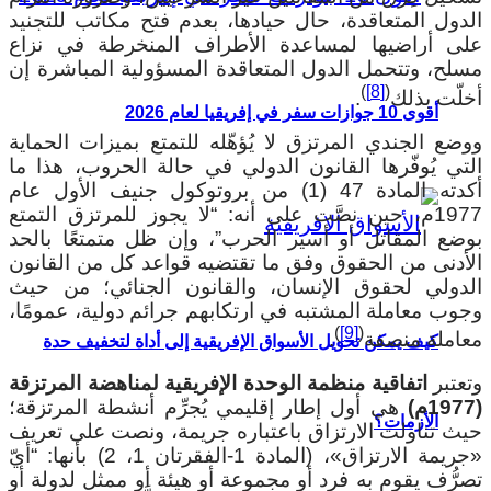
لدول المتعاقدة، حال حيادها، بعدم فتح مكاتب للتجنيد
لى أراضيها لمساعدة الأطراف المنخرطة في نزاع
سلح، وتتحمل الدول المتعاقدة المسؤولية المباشرة إن
)
[8]
(
خلّت بذلك
.
أقوى 10 جوازات سفر في إفريقيا لعام 2026
وضع الجندي المرتزق لا يُؤهّله للتمتع بميزات الحماية
لتي يُوفّرها القانون الدولي في حالة الحروب، هذا ما
أكدته المادة 47 (1) من بروتوكول جنيف الأول عام
1977م، حين نصَّت على أنه: “لا يجوز للمرتزق التمتع
وضع المقاتل أو أسير الحرب”، وإن ظل متمتعًا بالحد
لأدنى من الحقوق وفق ما تقتضيه قواعد كل من القانون
لدولي لحقوق الإنسان، والقانون الجنائي؛ من حيث
جوب معاملة المشتبه في ارتكابهم جرائم دولية، عمومًا،
)
[9]
(
عاملة منصفة
.
كيف يمكن تحويل الأسواق الإفريقية إلى أداة لتخفيف حدة
تعتبر
اتفاقية منظمة الوحدة الإفريقية لمناهضة المرتزقة
1م)
هي أول إطار إقليمي يُجرِّم أنشطة المرتزقة؛
الأزمات؟
يث تناولت الارتزاق باعتباره جريمة، ونصت على تعريف
«جريمة الارتزاق»، (المادة 1-الفقرتان 1، 2) بأنها: “أيّ
صرُّف يقوم به فرد أو مجموعة أو هيئة أو ممثل لدولة أو