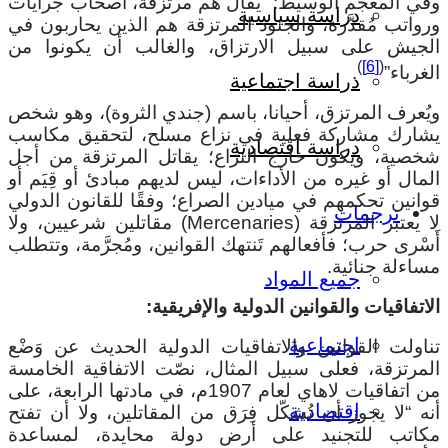
في المعجم الوسيط: “يقال هم مرتزقة، أصحاب جرايات
دراسة سياسية
رواتب مُقدَّرة، والجنود المرتزقة هم الذين يحاربون في
لجيش على سبيل الارتزاق، والغالب أن يكونوا من
)
[6]
(
لغرباء”
.
دراسة اجتماعية
يُعرف المرتزق، أحيانا، باسم (جندي الثروة)، وهو شخص
شارك مشاركة فعلية في نزاع مسلح، لتحقيق مكاسب
دراسة اقتصادية
خصية، ويكون خارج النزاع؛ يقاتل المرتزقة من أجل
لمال أو غيره من الأداءات، ليس لديهم مبادئ أو قِيَم أو
وانين تحكمهم في ميادين الصراع؛ وفقًا للقانون الدولي
ترجمات
لا يعتبر المرتزقة (Mercenaries) مقاتلين شرعيين، ولا
َسْرى حرب؛ فأفعالهم تَنتهك القوانين، ومُجرَّمة، وتتطلب
ساءلة جنائية.
جميع المواد
لاتفاقيات والقوانين الدولية والإفريقية:
اجتماعية
ناولت القوانين والاتفاقيات الدولية الحديث عن وَضْع
لمرتزقة، فعلى سبيل المثال، نصّت الاتفاقية الخامسة
من اتفاقيات لاهاي لعام 1907م، في مادتها الرابعة، على
اقتصادية
نه “لا يجوز أن تُشكّل فِرَق من المقاتلين، ولا أن تفتح
كاتب للتجنيد على أرض دولة محايدة، لمساعدة