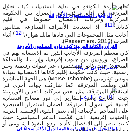
ُظهر أزمة الكونغو في بداية الستينيات كيف تحوَّل
لمرتزقة إلى أداة مركزية في الصراع بين الحكومة
لمركزية وحركات الانفصال، خصوصًا في إقليم
)
[11]
(
اتانغا
؛ إذ استعانت الأطراف المتنازعة بمقاتلين
)
[12]
(
جانب مثل المجموعات التي قادها مايك هواري
أثناء
حرب (Passemiers، 2016).
القرآن والكتابة العربية: كيف قاوم المسلمون الأفارقة
ان معظم المرتزقة الأجانب الذين تم الاستعانة بهم في
لصراع، أوروبيين من جنوب إفريقيا، وإيرلندا، والمملكة
لمتحدة؛ حيث كانوا يُستقدمون عبر قنوات رسمية وغير
الاسترقاق في أمريكا؟
سمية. حيث كانت حكومة إقليم كاتانغا الانفصالية بقيادة
مويس تشومبي (Moïse Tshombe) هي الجهة المباشرة
لتي وظَّفت المرتزقة. كما شاركت جهات أخرى في
ستقدام المرتزقة، مثل بعض شركات التعدين الأوروبية؛
يث أشارت بعض التقارير إلى دور مصالح اقتصادية
جنبية في تمويل المرتزقة؛ لضمان استمرار السيطرة
لى المناجم. بالإضافة إلى بعض القوى الإقليمية الغربية
الجنوب إفريقية، التي قدَّمت الدعم السياسي؛ حيث
انت تنظر إلى الانفصال كأداة لردع النفوذ الشيوعي أو
لماذا تحتل 6 دول إفريقية قائمة الدول الأكثر سخاءً في
ماية مصالحها في الموارد.