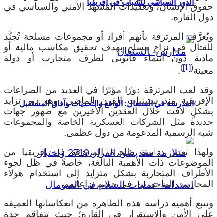
الدور السياسي للشباب في إفريقيا
قوق الإنسان، وتعقيدات المشهد الأمني والسياسي في
ول القارة.
يُعرَّف المرتزقة بأنهم أفراد أو مجموعات مسلحة تُجنَّد
لقتال في نزاع مسلح بهدف تحقيق مكاسب مالية أو
ادية دون انتماء قانوني لطرف متحارب أو دولة
)
[1]
(
عينة
.
قد لعب المرتزقة دورًا مؤثرًا في العديد من الصراعات
لإفريقية منذ ستينيات القرن الماضي، وهو دور تزايد
المدرسة في السنغال: الواقع والتحديات وآفاق المستقبل
شكلٍ لافت خلال العقدين الأخيرين مع ظهور جهات
ديدة مثل الشركات العسكرية الخاصة والمجموعات
به الرسمية المدعومة من دول عظمى.
لهذا تعتبر دراسة ظاهرة المرتزقة في إفريقيا من
لموضوعات ذات الأهمية البالغة، خاصةً في ظل لجوء
لأطراف المتحاربة بشكل متزايد إلى استخدام هؤلاء
لمحاربين المأجورين، في حسم نزاعاتهم.
تنبع أهمية دراسة هذه الظاهرة من انعكاساتها العميقة
لى الأمن والاستقرار في القارة؛ حيث تتفاقم حدة