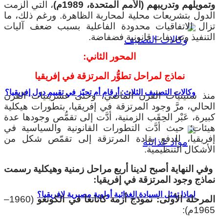
تمويلهم وتدريبهم (الأمم المتحدة، 1989م)
، التي ألزمت
لدول بتشريعات محلية لمحاربة الظاهرة. ورغم ذلك، ما
زال الاتفاقيات محدودة الفاعلية بسبب ضعف آليات
لتنفيذ وتعريفات قانونية فضفاضة.
المحور الثاني:
نماذج لمراحل تطوُّر المرتزقة في إفريقيا
وكالات التصنيف الثلاث: أرقام أم تحيّز في تقييم دول إفريقيا؟
نذ ستينيات القرن الماضي، وحتى عشرينيات القرن
لحالي، مرَّ وجود المرتزقة في إفريقيا، بتطورات هيكلية
بيرة، عَبْر الحِقَب الزمنية، أدَّت إلى تقمُّص وجودها عدة
يئات؛ حيث أدَّت التطورات القانونية والسياسية في
فريقيا، للدفع بقادة المرتزقة إلى تقمّص شكل من
لأشكال التنظيمية.
في النهاية أصبح لدينا أربع مراحل زمنية وهيكلية رسمت
ماذج وجود المرتزقة في إفريقيا:
لماذا تمثل السيادة الغذائية أولوية مصيرية لإفريقيا؟
لمرحلة الأولى: نموذج أزمة كاتانغا في الكونغو
(1960–
196م):