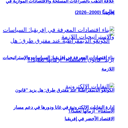
علاقة الذهب بالصراعات المسلحة والاقتصادات الموازية في
مالي؟
إفريقيا (2000–2026)
بناء اقتصادات المعرفة في إفريقيا: السياسات والإستراتيجيات
اللازمة
الكونغو الديمقراطية عند مفترق طرق: هل يزيد “قانون
إدارة النفايات الإلكترونية في غانا ودورها في دعم مسار
الاستفتاء” أزماتها تعقيدًا؟
الاقتصاد الأخضر في إفريقيا