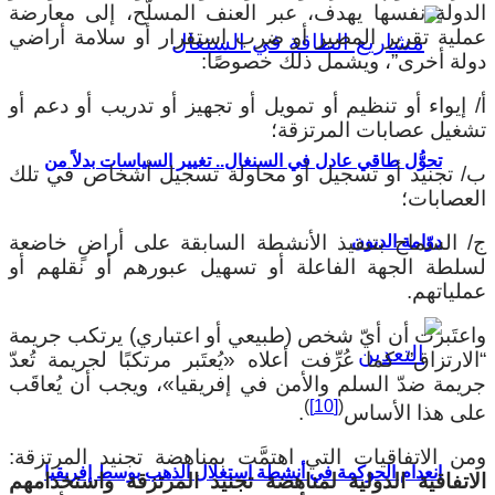
لدولة نفسها يهدف، عبر العنف المسلَّح، إلى معارضة
ملية تقرير المصير أو ضرب استقرار أو سلامة أراضي
ولة أخرى”، ويشمل ذلك خصوصًا:
/ إيواء أو تنظيم أو تمويل أو تجهيز أو تدريب أو دعم أو
شغيل عصابات المرتزقة؛
تحوُّل طاقي عادل في السنغال.. تغيير السياسات بدلاً من
/ تجنيد أو تسجيل أو محاولة تسجيل أشخاص في تلك
لعصابات؛
/ السماح بتنفيذ الأنشطة السابقة على أراضٍ خاضعة
دوّامة الديون
سلطة الجهة الفاعلة أو تسهيل عبورهم أو نقلهم أو
ملياتهم.
اعتَبرت أن أيّ شخص (طبيعي أو اعتباري) يرتكب جريمة
الارتزاق” كما عُرِّفت أعلاه «يُعتَبر مرتكبًا لجريمة تُعدّ
ريمة ضدّ السلم والأمن في إفريقيا»، ويجب أن يُعاقَب
)
[10]
(
لى هذا الأساس
.
من الاتفاقيات التي اهتمَّت بمناهضة تجنيد المرتزقة:
انعدام الحوكمة في أنشطة استغلال الذهب بوسط إفريقيا
لاتفاقية الدولية لمناهضة تجنيد المرتزقة واستخدامهم