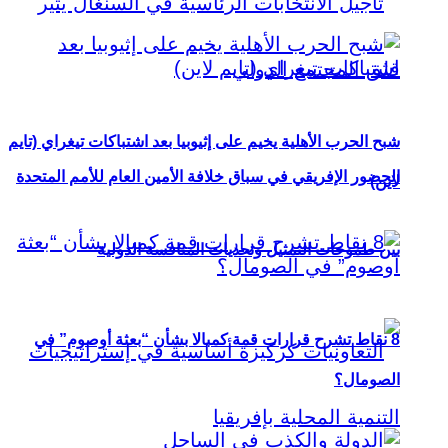
شبح الحرب الأهلية يخيم على إثيوبيا بعد اشتباكات تيغراي (تايم
الحضور الإفريقي في سباق خلافة الأمين العام للأمم المتحدة
لاين)
بين طموحات التمثيل وتحديات المنافسة الدولية
8 نقاط تشرح قرارات قمة كمبالا بشأن “بعثة أوصوم” في
الصومال؟