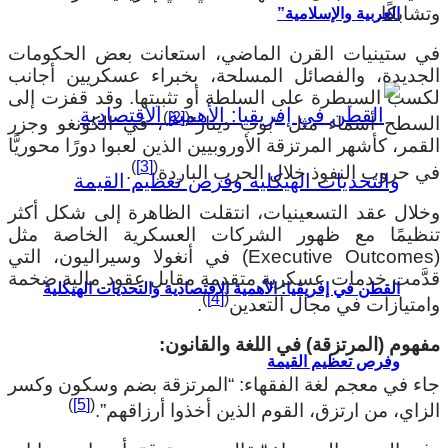
تشابكًا.
العربية والإسلامية”
ي ستينيات القرن الماضي، استعانت بعض الحكومات
لجديدة، والفصائل المسلحة، بخبراء عسكريين أجانب
كسب السيطرة على السلطة أو تثبيتها. وقد قفزت إلى
)
[2]
(
لسطح أسماء مثل “بوب دينار”
، في الكونغو وجزر
لقمر، كأشهر المرتزقة الأوروبيين الذين لعبوا دورًا محوريًّا
)
[3]
(
ي حروب النفوذ خلال الحرب الباردة
.
خلال عقد التسعينيات، انتقلت الظاهرة إلى شكل أكثر
نظيمًا مع ظهور الشركات العسكرية الخاصة مثل
(Executive Outcomes) في أنغولا وسيراليون، التي
دَّمت خدمات عسكرية متقدمة مقابل عقود مالية ضخمة
القطن في إفريقيا: الأهمية الاقتصادية والتحديات الهيكلية
)
[4]
(
امتيازات في مجال التعدين
.
فهوم (المرتزقة) في اللغة والقانون:
وفرص تعظيم القيمة
اء في معجم لغة الفقهاء: “المرتزقة بضم وسكون وكسر
)
[5]
(
لزاي، من ارتزق، القوم الذين أخذوا أرزاقهم”.