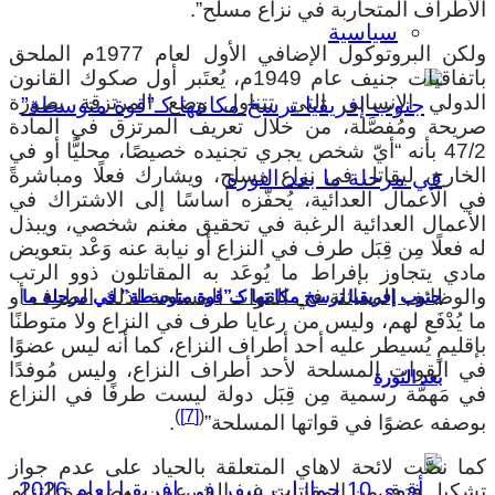
لأطراف المتحاربة في نزاع مسلح”.
سياسية
ولكن البروتوكول الإضافي الأول لعام 1977م الملحق
باتفاقيات جنيف عام 1949م، يُعتَبر أول صكوك القانون
لدولي الإنساني التي تتناول وضع المرتزقة بصورة
ريحة ومُفصَّلة، من خلال تعريف المرتزق في المادة
47/2 بأنه “أيّ شخص يجري تجنيده خصيصًا، محليًّا أو في
لخارج، ليقاتل في نزاع مسلح، ويشارك فعلًا ومباشرةً
ي الأعمال العدائية، يُحفّزه أساسًا إلى الاشتراك في
لأعمال العدائية الرغبة في تحقيق مغنم شخصي، ويبذل
ه فعلًا مِن قِبَل طرف في النزاع أو نيابة عنه وَعْد بتعويض
ادي يتجاوز بإفراط ما يُوعَد به المقاتلون ذوو الرتب
الوظائف المماثلة في القوات المسلحة لذلك الطرف أو
جنوب إفريقيا ترسخ مكانتها كـ”قوة متوسطة” في مرحلة ما
ا يُدْفَع لهم، وليس من رعايا طرف في النزاع ولا متوطنًا
إقليمٍ يُسيطر عليه أحد أطراف النزاع، كما أنه ليس عضوًا
ي القوات المسلحة لأحد أطراف النزاع، وليس مُوفدًا
بعد الثورة
ي مَهمَّة رسمية مِن قِبَل دولة ليست طرفًا في النزاع
)
[7]
(
وصفه عضوًا في قواتها المسلحة”
.
ما نصَّت لائحة لاهاي المتعلقة بالحياد على عدم جواز
شكيل فِرَق من المقاتلين غير الشرعيين، وضرورة التزام