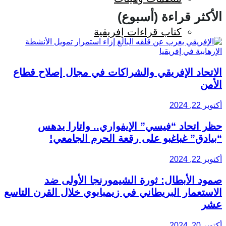
الأكثر قراءة (أسبوع)
كتاب قراءات إفريقية
الاتحاد الإفريقي والشراكات في مجال إصلاح قطاع
الأمن
أكتوبر 22, 2024
حظر اتحاد “فيسي” الإيفواري.. واتارا يدهس
“بيادق” غباغبو على رقعة الحرم الجامعي!
أكتوبر 22, 2024
صمود الأبطال: ثورة الشيمورنجا الأولى ضد
الاستعمار البريطاني في زيمبابوي خلال القرن التاسع
عشر
أكتوبر 20, 2024