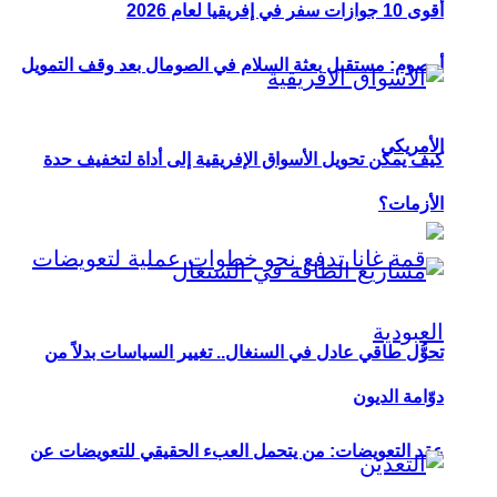
أقوى 10 جوازات سفر في إفريقيا لعام 2026
أوصوم: مستقبل بعثة السلام في الصومال بعد وقف التمويل
الأمريكي
كيف يمكن تحويل الأسواق الإفريقية إلى أداة لتخفيف حدة
الأزمات؟
تحوُّل طاقي عادل في السنغال.. تغيير السياسات بدلاً من
دوّامة الديون
عقد التعويضات: من يتحمل العبء الحقيقي للتعويضات عن