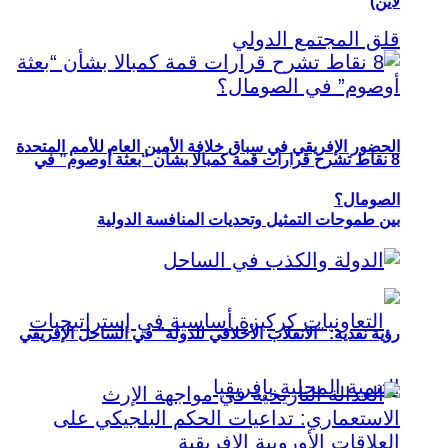
لاين)
الحضور الإفريقي في سباق خلافة الأمين العام للأمم المتحدة
8 نقاط تشرح قرارات قمة كمبالا بشأن “بعثة أوصوم” في
الصومال؟
بين طموحات التمثيل وتحديات المنافسة الدولية
رؤية نقدية: “الانقلاب الأخلاقي للدولة” في الساحل الإفريقي