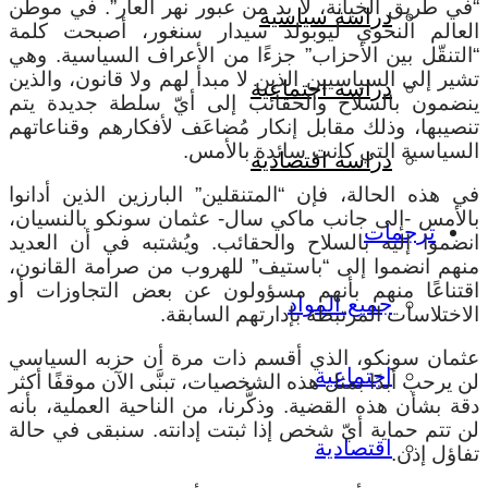
“في طريق الخيانة، لا بد من عبور نهر العار”. في موطن
دراسة سياسية
العالم النحوي ليوبولد سيدار سنغور، أصبحت كلمة
“التنقّل بين الأحزاب” جزءًا من الأعراف السياسية. وهي
تشير إلى السياسيين الذين لا مبدأ لهم ولا قانون، والذين
دراسة اجتماعية
ينضمون بالسلاح والحقائب إلى أيّ سلطة جديدة يتم
تنصيبها، وذلك مقابل إنكار مُضاعَف لأفكارهم وقناعاتهم
السياسية التي كانت سائدة بالأمس.
دراسة اقتصادية
في هذه الحالة، فإن “المتنقلين” البارزين الذين أدانوا
بالأمس -إلى جانب ماكي سال- عثمان سونكو بالنسيان،
ترجمات
انضموا إليه بالسلاح والحقائب. ويُشتبه في أن العديد
منهم انضموا إلى “باستيف” للهروب من صرامة القانون،
اقتناعًا منهم بأنهم مسؤولون عن بعض التجاوزات أو
جميع المواد
الاختلاسات المرتبطة بإدارتهم السابقة.
عثمان سونكو، الذي أقسم ذات مرة أن حزبه السياسي
اجتماعية
لن يرحب أبدًا بمثل هذه الشخصيات، تبنَّى الآن موقفًا أكثر
دقة بشأن هذه القضية. وذكَّرنا، من الناحية العملية، بأنه
لن تتم حماية أيّ شخص إذا ثبتت إدانته. سنبقى في حالة
اقتصادية
تفاؤل إذن.