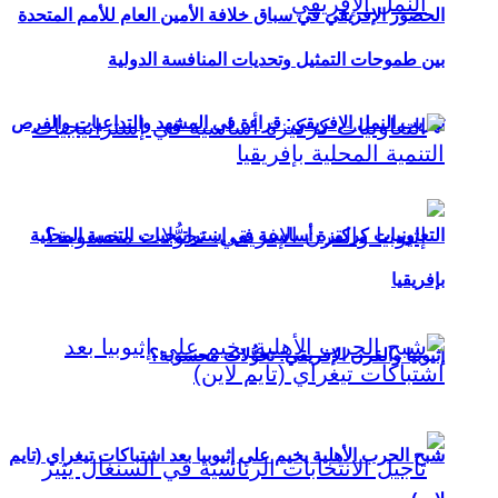
الحضور الإفريقي في سباق خلافة الأمين العام للأمم المتحدة
بين طموحات التمثيل وتحديات المنافسة الدولية
تهريب النمل الإفريقي: قراءة في المشهد والتداعيات والفرص
التعاونيات كركيزة أساسية في إستراتيجيات التنمية المحلية
بإفريقيا
إثيوبيا والقرن الإفريقي: تحوُّلات محسوبة؟
شبح الحرب الأهلية يخيم على إثيوبيا بعد اشتباكات تيغراي (تايم