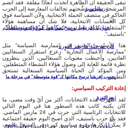
تبقى الحقيقة أن الظاهرة اتخذت أبعادًا مقلقة. فقد انضم
سياسية
المرشحون الذين رشَّحتهم تحالفات المعارضة إلى الحزب
الحاكم في منتصف الحملة الانتخابية. ولأن السياسة فوق
كل الحسابات الانتخابية، فلا شك أن مساهمة هؤلاء
“المتنقلين” كانت ذات وزن كبير في فوز الحزب الحاكم
“باستيف”.
هذا الأسلوب الجديد في “ممارسة السياسة” مثل
“ممارسة الأعمال التجارية” زعزع استقرار السنغاليين
العاديين، وأحبطت معنويات السنغاليين، الذين ينظرون
نظرة قاتمة للغاية إلى وصول هؤلاء النشطاء المتطفلين.
ومن المؤكد أن الحياة السياسية السنغالية تستحق
التطهير.
جنوب إفريقيا ترسخ مكانتها كـ”قوة متوسطة” في مرحلة ما
إعادة التركيب السياسي:
بعد الثورة
لقد أظهرت هذه الانتخابات، أكثر من أيّ وقت مضى، ما
كان يكتبه كاتب هذه السطور هنا في اليوم التالي
للانتخابات الرئاسية التي جرت في 24 مارس الماضي.
فقد بدَّد حزب باستيف، الذي أصبح اليوم حقيقة اجتماعية
لا يمكن إنكارها وقوة سياسية كبيرة في السنغال اليوم،