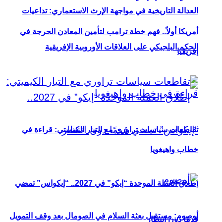
العدالة التاريخية في مواجهة الإرث الاستعماري: تداعيات
أمريكا أولاً.. فهم خطة ترامب لتأمين المعادن الحرجة في
الحكم البلجيكي على العلاقات الأوروبية الإفريقية
إفريقيا
تقاطعات سياسات تراوري مع التيار الكيميتي: قراءة في
خطاب واهيغويا
إطلاق العملة الموحدة “إيكو” في 2027.. “إيكواس” تمضي
أوصوم: مستقبل بعثة السلام في الصومال بعد وقف التمويل
قدمًا دون انتظار