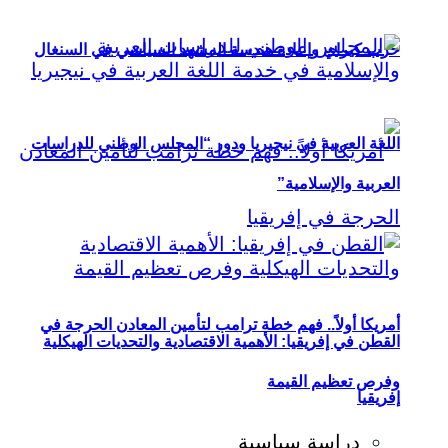
حزب كيراي وإعادة هندسة المشهد السياسي في السنغال
اللغة العربية في نيجيريا ودور “المجلس الوطني للدراسات
العربية والإسلامية”
أمريكا أولاً.. فهم خطة ترامب لتأمين المعادن الحرجة في
القطن في إفريقيا: الأهمية الاقتصادية والتحديات الهيكلية
وفرص تعظيم القيمة
إفريقيا
دراسة سياسية