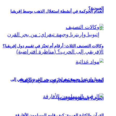
العبودية؟
انعدام الحوكمة في أنشطة استغلال الذهب بوسط إفريقيا
وكالات التصنيف الثلاث: أرقام أم تحيّز في تقييم دول إفريقيا؟
إثيوبيا وإريتريا وجبهة تيغراي: من يجر القرن الإفريقي إلى
لماذا تمثل السيادة الغذائية أولوية مصيرية لإفريقيا؟
الحرب؟ (مناظرة افتراضية)
القرآن والكتابة العربية: كيف قاوم المسلمون الأفارقة