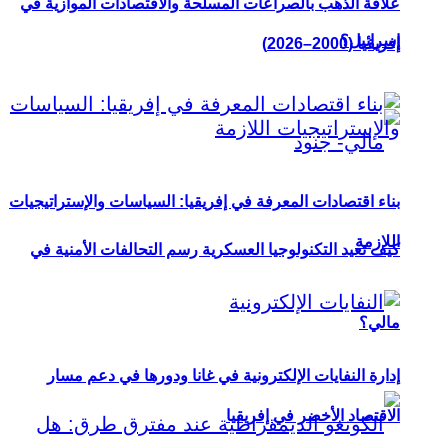
علاقة الذهب بالصراعات المسلحة والاقتصادات الموازية في
إسرائيل؟
إفريقيا (2000–2026)
بناء اقتصادات المعرفة في إفريقيا: السياسات والإستراتيجيات
اللازمة
كيف تعيد التكنولوجيا العسكرية رسم التحالفات الأمنية في
مالي؟
إدارة النفايات الإلكترونية في غانا ودورها في دعم مسار
الاقتصاد الأخضر في إفريقيا