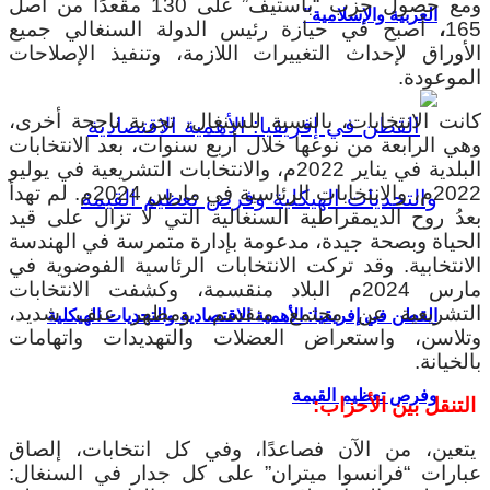
ومع حصول حزب “باستيف” على 130 مقعدًا من أصل
العربية والإسلامية”
165
،
أصبح في حيازة رئيس الدولة السنغالي جميع
الأوراق لإحداث التغييرات اللازمة، وتنفيذ الإصلاحات
الموعودة.
كانت الانتخابات، بالنسبة للسنغال، تجربة ناجحة أخرى،
وهي الرابعة من نوعها خلال أربع سنوات، بعد الانتخابات
البلدية في يناير 2022م، والانتخابات التشريعية في يوليو
2022م، والانتخابات الرئاسية في مارس 2024م. لم تهدأ
بعدُ روح الديمقراطية السنغالية التي لا تزال على قيد
الحياة وبصحة جيدة، مدعومة بإدارة متمرسة في الهندسة
الانتخابية. وقد تركت الانتخابات الرئاسية الفوضوية في
مارس 2024م البلاد منقسمة، وكشفت الانتخابات
التشريعية عن مجتمع منقسم، ومظهر عنف شديد،
القطن في إفريقيا: الأهمية الاقتصادية والتحديات الهيكلية
وتلاسن، واستعراض العضلات والتهديدات واتهامات
بالخيانة.
وفرص تعظيم القيمة
التنقل بين الأحزاب:
يتعين، من الآن فصاعدًا، وفي كل انتخابات، إلصاق
عبارات “فرانسوا ميتران” على كل جدار في السنغال: