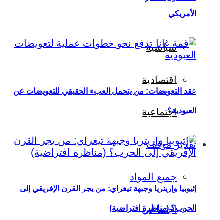
الأمريكي
سياسية
اقتصادية
عقد التعويضات: من يتحمل العبء الحقيقي للتعويضات عن
العبودية؟
اجتماعية
تقدير موقف
جميع المواد
إثيوبيا وإريتريا وجبهة تيغراي: من يجر القرن الإفريقي إلى
اجتماعي
الحرب؟ (مناظرة افتراضية)