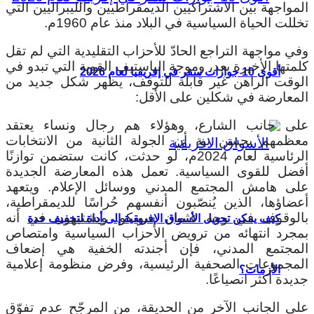
المواجهة بين الاشتراكيين الديمقراطيين والليبراليين التي
تخللت الحياة السياسية في البلاد منذ عام 1960م.
وفي مواجهة التراجع الحادّ للأحزاب التقليدية التي لم تقل
كلمتها الأخيرة بعد، وموجة الباستيف القوية التي تبدو في
أقوى 10 جوازات سفر في إفريقيا لعام 2026
الوقت الراهن غير قابلة للتوقف، يظهر شكل جديد من
المعارضة في شكلين على الأقل:
على جانب الشارع، وهؤلاء هم رجال ونساء يعتقد
معظمهم بحسن نية أن الجولة الثانية من الانتخابات
الرئاسية لعام 2024م، لو حدثت، كانت ستضمن توازنًا
أفضل للقوى السياسية. تعمل هذه المعارضة الجديدة
على هامش المجتمع المدني ووسائل الإعلام. ويتعهد
أعضاؤها، الذين يُنصّبون أنفسهم حُراسًا للديمقراطية،
بالوقوف في وجه عثمان سونكو. ويشتبهون في أنه
كيف يمكن تحويل الأسواق الإفريقية إلى أداة لتخفيف حدة
بمجرد انتهائه من ترويض الأحزاب السياسية وامتصاص
المجتمع المدني، فإن أجندته الخفية هي إضعاف
المجموعات الصحفية الرئيسية، وفرض منظومة إعلامية
الأزمات؟
جديدة أكثر انصياعًا.
على الجانب الآخر من الحديقة، من المرجّح عدم تفوّق