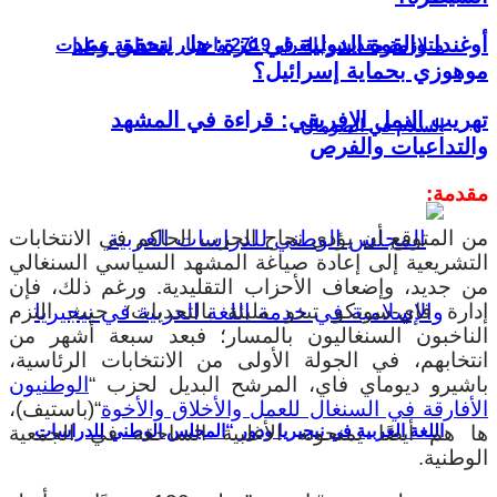
أوغندا والقوة الدولية في غزة: هل يتحقق وعد
متلازمة مقديشو: القرار 2719 واختبار استدامة عمليات
موهوزي بحماية إسرائيل؟
تهريب النمل الإفريقي: قراءة في المشهد
السلام في الصومال
والتداعيات والفرص
مقدمة:
من المتوقع أن يؤدي نجاح الحزب الحاكم في الانتخابات
التشريعية إلى إعادة صياغة المشهد السياسي السنغالي
من جديد، وإضعاف الأحزاب التقليدية. ورغم ذلك، فإن
إدارة فاي-سونكو تبدو مليئة بالتحديات؛ حيث التزم
الناخبون السنغاليون بالمسار؛ فبعد سبعة أشهر من
انتخابهم، في الجولة الأولى من الانتخابات الرئاسية،
باشيرو ديوماي فاي، المرشح البديل لحزب “
الوطنيون
الأفارقة في السنغال للعمل والأخلاق والأخوة
“(باستيف)،
ها هم أيضًا يمنحونه الأغلبية الساحقة في الجمعية
اللغة العربية في نيجيريا ودور “المجلس الوطني للدراسات
الوطنية.