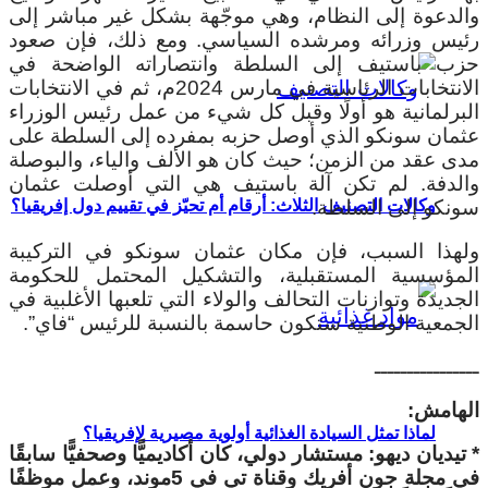
والدعوة إلى النظام، وهي موجّهة بشكل غير مباشر إلى
رئيس وزرائه ومرشده السياسي. ومع ذلك، فإن صعود
حزب باستيف إلى السلطة وانتصاراته الواضحة في
الانتخابات الرئاسية في مارس 2024م، ثم في الانتخابات
البرلمانية هو أولًا وقبل كل شيء من عمل رئيس الوزراء
عثمان سونكو الذي أوصل حزبه بمفرده إلى السلطة على
مدى عقد من الزمن؛ حيث كان هو الألف والياء، والبوصلة
والدفة. لم تكن آلة باستيف هي التي أوصلت عثمان
سونكو إلى السلطة.
وكالات التصنيف الثلاث: أرقام أم تحيّز في تقييم دول إفريقيا؟
ولهذا السبب، فإن مكان عثمان سونكو في التركيبة
المؤسسية المستقبلية، والتشكيل المحتمل للحكومة
الجديدة وتوازنات التحالف والولاء التي تلعبها الأغلبية في
الجمعية الوطنية ستكون حاسمة بالنسبة للرئيس “فاي”.
ــــــــــــــــ
الهامش:
لماذا تمثل السيادة الغذائية أولوية مصيرية لإفريقيا؟
* تيديان ديهو:
مستشار دولي، كان أكاديميًّا وصحفيًّا سابقًا
في مجلة جون أفريك وقناة تي في 5موند، وعمل موظفًا