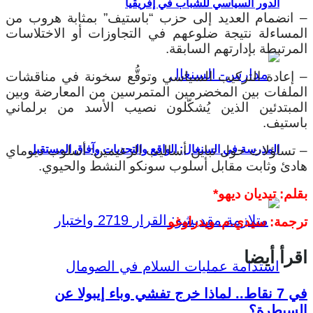
الدور السياسي للشباب في إفريقيا
– انضمام العديد إلى حزب “باستيف” بمثابة هروب من
المساءلة نتيجة ضلوعهم في التجاوزات أو الاختلاسات
المرتبطة بإدارتهم السابقة.
– إعادة التركيب السياسي وتوقُّع سخونة في مناقشات
الملفات بين المخضرمين المتمرسين من المعارضة وبين
المبتدئين الذين يُشكّلون نصيب الأسد من برلماني
باستيف.
– تساؤلات حول تباين أساليب الزعيمين: أسلوب ديوماي
المدرسة في السنغال: الواقع والتحديات وآفاق المستقبل
هادئ وثابت مقابل أسلوب سونكو النشط والحيوي.
بقلم: تيديان ديهو*
ترجمة: سيدي.م. ويدراوغو
اقرأ أيضا
في 7 نقاط.. لماذا خرج تفشي وباء إيبولا عن
السيطرة؟