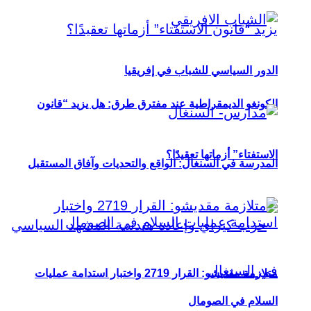
الدور السياسي للشباب في إفريقيا
الكونغو الديمقراطية عند مفترق طرق: هل يزيد “قانون
الاستفتاء” أزماتها تعقيدًا؟
المدرسة في السنغال: الواقع والتحديات وآفاق المستقبل
متلازمة مقديشو: القرار 2719 واختبار استدامة عمليات
السلام في الصومال