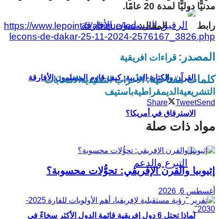
مدنيًّا دوليًّا لمدة 20 عامًا.
رابط المقال:
https://www.lepoint.fr/afrique/les-
lecons-de-dakar-25-11-2024-2576167_3826.php
المصدر:
قراءات افريقية
كلمات مفتاحية:
القرآن والكتابة العربية: كيف قاوم المسلمون الأفارقة
الأحزاب التقليدية
الانتخابات
التشريعية
الديمقراطية
باستيف
Share
Tweet
Send
الاسترقاق في أمريكا؟
مواد ذات صلة
إثيوبيا والقرن الإفريقي: تحوُّلات محسوبة؟
أغسطس 6, 2026
لماذا تحتل 6 دول إفريقية قائمة الدول الأكثر سخاءً في