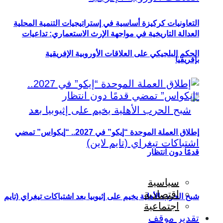
التعاونيات كركيزة أساسية في إستراتيجيات التنمية المحلية
العدالة التاريخية في مواجهة الإرث الاستعماري: تداعيات
الحكم البلجيكي على العلاقات الأوروبية الإفريقية
بإفريقيا
إطلاق العملة الموحدة “إيكو” في 2027.. “إيكواس” تمضي
قدمًا دون انتظار
سياسية
اقتصادية
شبح الحرب الأهلية يخيم على إثيوبيا بعد اشتباكات تيغراي (تايم
اجتماعية
تقدير موقف