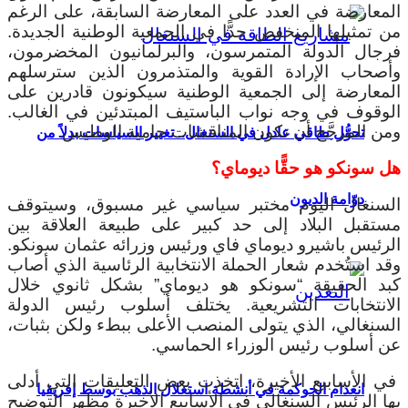
المعارضة في العدد على المعارضة السابقة، على الرغم
من تمثيلها المنخفض جدًّا في الجمعية الوطنية الجديدة.
فرجال الدولة المتمرسون، والبرلمانيون المخضرمون،
وأصحاب الإرادة القوية والمتذمرون الذين سترسلهم
المعارضة إلى الجمعية الوطنية سيكونون قادرين على
الوقوف في وجه نواب الباستيف المبتدئين في الغالب.
ومن المرجَّح أن تكون المناقشات حامية الوطيس.
تحوُّل طاقي عادل في السنغال.. تغيير السياسات بدلاً من
هل سونكو هو حقًّا ديوماي؟
دوّامة الديون
السنغال اليوم مختبر سياسي غير مسبوق، وسيتوقف
مستقبل البلاد إلى حد كبير على طبيعة العلاقة بين
الرئيس باشيرو ديوماي فاي ورئيس وزرائه عثمان سونكو.
وقد استُخدم شعار الحملة الانتخابية الرئاسية الذي أصاب
كبد الحقيقة “سونكو هو ديوماي” بشكل ثانوي خلال
الانتخابات التشريعية. يختلف أسلوب رئيس الدولة
السنغالي، الذي يتولى المنصب الأعلى ببطء ولكن بثبات،
عن أسلوب رئيس الوزراء الحماسي.
في الأسابيع الأخيرة، اتخذت بعض التعليقات التي أدلى
انعدام الحوكمة في أنشطة استغلال الذهب بوسط إفريقيا
بها الرئيس السنغالي في الأسابيع الأخيرة مظهر التوضيح