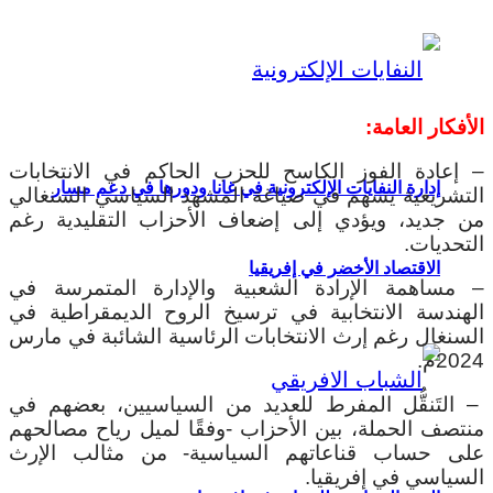
الأفكار العامة:
– إعادة الفوز الكاسح للحزب الحاكم في الانتخابات
إدارة النفايات الإلكترونية في غانا ودورها في دعم مسار
التشريعية يسهم في صياغة المشهد السياسي السنغالي
من جديد، ويؤدي إلى إضعاف الأحزاب التقليدية رغم
التحديات.
الاقتصاد الأخضر في إفريقيا
– مساهمة الإرادة الشعبية والإدارة المتمرسة في
الهندسة الانتخابية في ترسيخ الروح الديمقراطية في
السنغال رغم إرث الانتخابات الرئاسية الشائبة في مارس
2024م.
– التَنقُّل المفرط للعديد من السياسيين، بعضهم في
منتصف الحملة، بين الأحزاب -وفقًا لميل رياح مصالحهم
على حساب قناعاتهم السياسية- من مثالب الإرث
السياسي في إفريقيا.