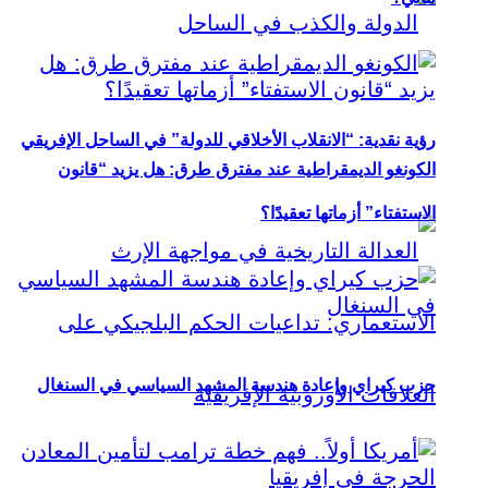
رؤية نقدية: “الانقلاب الأخلاقي للدولة” في الساحل الإفريقي
الكونغو الديمقراطية عند مفترق طرق: هل يزيد “قانون
الاستفتاء” أزماتها تعقيدًا؟
حزب كيراي وإعادة هندسة المشهد السياسي في السنغال