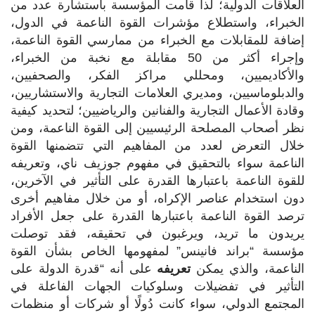
العلاقات الدولية؛ لذا قامت المؤسسة باستشارة عدد من
الخبراء، واستطلاع مؤشرات القوة الناعمة في الدول،
إضافة للمقابلات مع الخبراء من ممارسي القوة الناعمة،
وإجراء أكثر من 50 مقابلة مع نخبة من الخبراء،
والأكاديميين، ومحللي مراكز الفكر، والصحفيين،
والدبلوماسيين، ومديري العلامات التجارية والاستشاريين،
وقادة الأعمال التجارية والفنانين والرياضيين؛ لتحديد كيفية
نظر أصحاب المصلحة الرئيسيين إلى القوة الناعمة، ومن
خلال التعرض لعدد من المفاهيم التي تتضمنها القوة
الناعمة سواء بالتحقيق في مفهوم جوزيف ناي، وتعريفه
للقوة الناعمة باعتبارها القدرة على التأثير في الآخرين،
دون استخدام عناصر الإكراه، أو من خلال مفاهيم أخرى
ترصد القوة الناعمة باعتبارها القدرة على جعل الأفراد
يريدون ما تريد، ويرغبون في تحقيقه، فقد توصلت
مؤسسة “براند فانينس” لمفهومها الخاص بشأن القوة
الناعمة، والذي يمكن
تعريفه
على أنه “قدرة الدولة على
التأثير في تفضيلات وسلوكيات الجهات الفاعلة في
المجتمع الدولي، سواء كانت دُولًا أو شركات أو منظمات