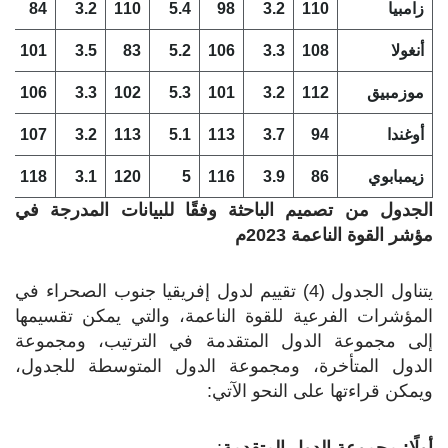
زامبيا
110
3.2
98
5.4
110
3.2
84
8
أنغولا
108
3.3
106
5.2
83
3.5
101
6
موزمبيق
112
3.2
101
5.3
102
3.3
106
6
أوغندا
94
3.7
113
5.1
113
3.2
107
5
زيمبابوي
86
3.9
116
5
120
3.1
118
3
الجدول من تصميم الباحثة وفقًا للبيانات المدرجة في
مؤشر القوة الناعمة 2023م
يتناول الجدول (4) تقييم لدول إفريقيا جنوب الصحراء في
المؤشرات الفرعية للقوة الناعمة، والتي يمكن تقسيمها
إلى مجموعة الدول المتقدمة في الترتيب، ومجموعة
الدول المتأخرة، ومجموعة الدول المتوسطة للجدول،
ويمكن قراءتها على النحو الآتي:
أولًا: مجموعة الدول المتقدمة
: