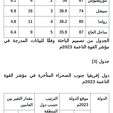
موريشيوس
67
38
2
4
6.1
سيشل
74
36.9
3
16
6.9
رواندا
85
36.2
4
11
4.8
ساحل العاج
87
35.9
5
9
6.4
الجدول من تصميم الباحثة وفقًا للبيانات المدرجة في
مؤشر القوة الناعمة 2023م
جدول (3)
دول إفريقيا جنوب الصحراء المتأخرة في مؤشر القوة
الناعمة 2023م
الدولة
موقع الدولة
الترتيب
مقدار التغير بين
2023م
حسب دول
العامين
المنطقة