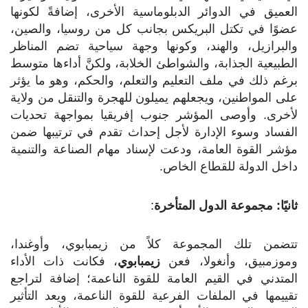
العميق في الدوائر الدبلوماسية الأخرى، إضافةً لكونها
عضوًا في تكتل البريكس بجانب كل من روسيا، والصين،
والبرازيل، والهند، وكونها وجهة سياحية تضم المناظر
الطبيعية الجذابة، والشواطئ الخلابة، ولكنَّ أداءها متوسط
برغم ذلك في ملف التعليم والتعلم، والحكم، وهو ما يؤثر
على المواطنين، ويجعلهم يميلون للهجرة والتنقل من ولاية
لأخرى. وأوصى المؤشر جنوب إفريقيا بمواجهة تحديات
الفساد وسوء الإدارة لأجل إحداث تقدم في ترتيبها ضمن
مؤشر القوة العامة، ودعت لإسناد مهام الصناعة والتنمية
داخل الدولة للقطاع الخاص.
ثانيًا: مجموعة الدول المتأخرة
:
تتضمن تلك المجموعة كلاً من زيمبابوي، وأوغندا،
وموزمبيق، وأنغولا، فعن
زيمبابوي
، فكانت ذات الأداء
المتدني في القيم العامة للقوة الناعمة؛ إضافة لتراجع
تقييمها في الملفات الفرعية للقوة الناعمة، ويعد التأثير