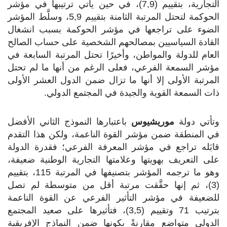
التجارية، بتقييم (7,9)، في حين يأتي ترتيبها في مؤشر
الحوكمة لتحتل المرتبة الثامنة بتقييم 5,9، وسلَّط المؤشر
الضوء على تراجعها في مؤشر الحوكمة بسبب انشغال
القادة السياسيين بمصالحهم الشخصية على حساب الصالح
العام للدولة والمواطن، وأخيرًا تحتل المرتبة السابعة في
مؤشر السمعة الفرعي، فعلى الرغم من أنها ما لم تحتل
المرتبة الأولى إلا أنها ما تزال ضمن الدول العشر الأولى
ذات السمعة القوية والجيدة في المجتمع الدولي.
وتأتي دولة
موريشيوس
باعتبارها النموذج الثاني الأفضل
في المنطقة ضمن مؤشر القوة الناعمة، ولكن هذا التقدم
قابَله تراجع في مؤشر المعرفة الفرعي؛ فقدرة الدولة
على التعريف بهويتها وعلامتها التجارية الوطنية ضعيفة،
وهو ما ترجمه المؤشر بتصنيفها في المرتبة 115، بتقييم
(3)، ثم إنها حقَّقت مرتبة أقل من متوسطة لم تصل
للضعيفة في مؤشر التأثير الفرعي عن القوة الناعمة
بترتيب 71 وتقييم (3,5)، فتأثيرها على صعيد المجتمع
الدولي متواضع مقارنةً بكونها ضمن النماذج الإفريقية