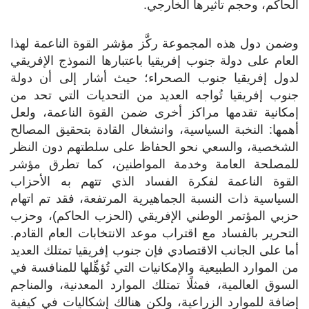
الحاكم، وحجم تأثيرها الخارجي.
وضمن دول هذه المجموعة ركَّز مؤشر القوة الناعمة لهذا
العام على دولة جنوب إفريقيا باعتبارها النموذج الإفريقي
لدول إفريقيا جنوب الصحراء؛ حيث أشار إلى أن دولة
جنوب إفريقيا تُواجه العديد من التحديات التي تحد من
إمكانية تقدمها مراكز أخرى ضمن القوة الناعمة، ولعل
أهمها: النخبة السياسية، وانشغال القادة بتحقيق المصالح
الشخصية، والسعي نحو الحفاظ على سلطتهم دون النظر
للمصلحة العامة وخدمة المواطنين، كما تطرق مؤشر
القوة الناعمة لفكرة الفساد الذي تتهم به الأحزاب
السياسية ذات النسبة الجماهيرية المرتفعة، فقد تم اتهام
حزبي المؤتمر الوطني الإفريقي (الحزب الحاكم)، وحزب
التحرير بالفساد مع اقتراب موعد الانتخابات العام القادم.
أما على الجانب الاقتصادي فإن جنوب إفريقيا تمتلك العديد
من الموارد الطبيعية والإمكانيات التي تُؤهِّلها للمنافسة في
السوق العالمية، فمثلًا تمتلك الموارد المعدنية، والمناجم
إضافة للموارد الزراعية، ولكن هنالك إشكاليات في كيفية