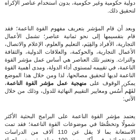
دولية حكومية وغير حكومية، بدون استخدام عناصر الإكراه
لتحقيق ذلك.
وبعد أن قام المؤشر بتعريف مفهوم القوة الناعمة؛ فقد
قام بتقسيمها إلى نحو ثمانية عناصر؛ تشمل الأعمال
التجارية، الأفراد والقِيَم، التعليم والعلوم، الإعلام والاتصال،
الأعمال التجارية، والحوكمة، والعلاقات الدولية، والثقافة
والتراث. وتعتبر تلك العناصر هي أساس عمل مؤشر القوة
الناعمة، في تقييمه لمستوى أداء الدولة، ومدى أهمية القوة
الناعمة لديها لتحقيق مصالحها، لذا ومن خلال هذا الموضع
يمكن الوقوف على
منهجية عمل مؤشر القوة الناعمة
،
لفَهْم أُسُس ومعايير التقييم النهائية للدول، وذلك من خلال
الآتي:
يعتمد مؤشر القوة الناعمة على البرامج البحثية الأكثر
شمولًا وتخصُّصًا في موضوعات القوة الناعمة؛ فقد تمت
الاستعانة بما لا يقل عن 110 آلاف من الدراسات
الاستقصائية في أكثر من 100 دولة، ثم يتم إجراء