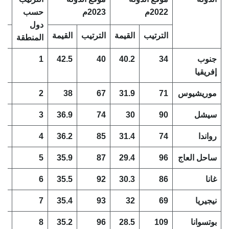
2022م
2023م
حسب
الع
دول
الترتيب
القيمة
الترتيب
القيمة
الت
المنطقة
جنوب
34
40.2
40
42.5
1
6
إفريقيا
موريشيوس
71
31.9
67
38
2
4
سيشل
90
30
74
36.9
3
16
رواندا
74
31.4
85
36.2
4
11
ساحل العاج
96
29.4
87
35.9
5
9
غانا
86
30.3
92
35.5
6
6
نيجيريا
69
32
93
35.4
7
24
بوتسوانا
109
28.5
96
35.2
8
13