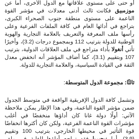
أو حتى على مستوى علاقاتها مع الدول الأخرى، أما عن
موزمبيق
فكانت ثالث أدنى معدلات في مؤشر القوة
الناعمة على مستوى منطقة جنوب الصحراء الكبرى،
بتراجع في أدائها العام في كافة الملفات الفرعية وعلى
رأسها ملف المعرفة والتعريف بالعلامة التجارية والهوية
الوطنية للدولة بترتيب 112 وبمجموع درجات (3.2)، وأخيرًا
تأتي
أنغولا
بأداء متراجع في ملف العلاقات الدولية، بترتيب
107 وبتقييم (3.1)، كما أضاف المؤشر أنه انخفض معدل
الثقة في القيادة السياسية، والعلامة التجارية للدولة.
ثالثًا: مجموعة الدول المتوسطة
:
وتشمل كافة الدول الإفريقية الواقعة في متوسط الجدول
ضمن مؤشر القوة الناعمة، وفي هذا الإطار يمكن ملاحظة
الآتي: أولًا دولة غانا كان أداؤها منخفضًا في أغلب
مؤشرات القوة الناعمة الفرعية، ولكن كان أكثرها انخفاضًا
قوة التأثير في محيطها الخارجي، بترتيب 100 وتقييم
(3,9)، أما
نيجيريا
فقد تراجع أداؤها للغاية في ملف