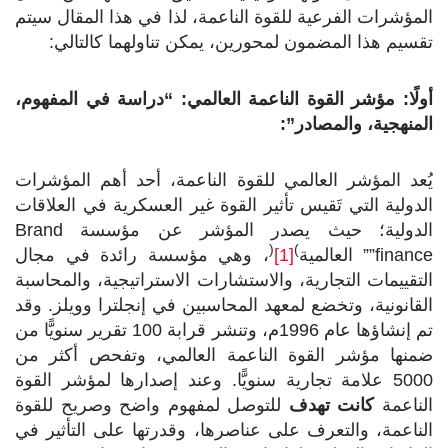
المؤشرات الفرعية للقوة الناعمة، لذا في هذا المقال سيتم
تقسيم هذا المضمون لمحورين، يمكن تناولهما كالتالي:
أولًا: مؤشر القوة الناعمة العالمي: “دراسة في المفهوم،
المنهجية، والمصادر”:
يُعد المؤشر العالمي للقوة الناعمة، أحد أهم المؤشرات
الدولية التي تَقيس تأثير القوة غير العسكرية في العلاقات
الدولية؛ حيث يصدر المؤشر عن مؤسسة Brand
(
)
finance”” العالمية
[1]
، وهي مؤسسة رائدة في مجال
التقييمات التجارية، والاستشارات الاستراتيجية، والمحاسبة
القانونية، وتخضع لمعهد المحاسبين في إنجلترا وويلز. وقد
تم إنشاؤها عام 1996م، وتنشر قرابة 100 تقرير سنويًّا من
ضمنها مؤشر القوة الناعمة العالمي، وتفحص أكثر من
5000 علامة تجارية سنويًّا. وعند إصدارها لمؤشر القوة
الناعمة
كانت تهدف
للتوصل لمفهوم واضح وصريح للقوة
الناعمة، والتعرف على عناصرها، وقدرتها على التأثير في