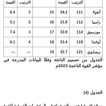
الترتيب
القيمة
الترتيب
القيمة
أنغولا
111
34.2
15
3
6.4
زامبيا
112
33.9
16
5
5.1
موزمبيق
114
33.9
17
3
7.4
أوغندا
119
33.4
18
4
6.1
زيمبابوي
121
32.7
19
—
—
الجدول من تصميم الباحثة وفقًا للبيانات المدرجة في
مؤشر القوة الناعمة 2023م
الجدول (4)
موقع إفريقيا جنوب الصحراء في المؤشرات الفرعية للقوة