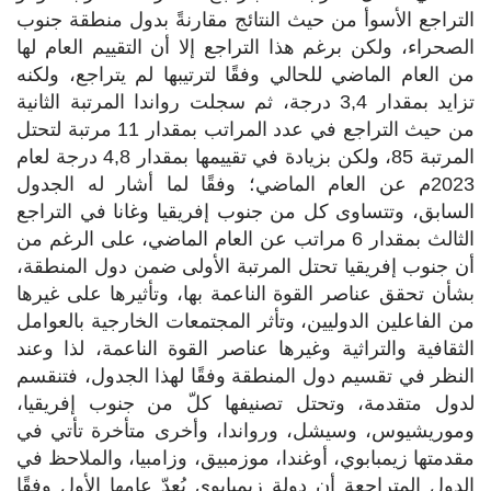
التراجع الأسوأ من حيث النتائج مقارنةً بدول منطقة جنوب
الصحراء، ولكن برغم هذا التراجع إلا أن التقييم العام لها
من العام الماضي للحالي وفقًا لترتيبها لم يتراجع، ولكنه
تزايد بمقدار 3,4 درجة، ثم سجلت رواندا المرتبة الثانية
من حيث التراجع في عدد المراتب بمقدار 11 مرتبة لتحتل
المرتبة 85، ولكن بزيادة في تقييمها بمقدار 4,8 درجة لعام
2023م عن العام الماضي؛ وفقًا لما أشار له الجدول
السابق، وتتساوى كل من جنوب إفريقيا وغانا في التراجع
الثالث بمقدار 6 مراتب عن العام الماضي، على الرغم من
أن جنوب إفريقيا تحتل المرتبة الأولى ضمن دول المنطقة،
بشأن تحقق عناصر القوة الناعمة بها، وتأثيرها على غيرها
من الفاعلين الدوليين، وتأثر المجتمعات الخارجية بالعوامل
الثقافية والتراثية وغيرها عناصر القوة الناعمة، لذا وعند
النظر في تقسيم دول المنطقة وفقًا لهذا الجدول، فتنقسم
لدول متقدمة، وتحتل تصنيفها كلّ من جنوب إفريقيا،
وموريشيوس، وسيشل، ورواندا، وأخرى متأخرة تأتي في
مقدمتها زيمبابوي، أوغندا، موزمبيق، وزامبيا، والملاحظ في
الدول المتراجعة أن دولة زيمبابوي يُعدّ عامها الأول وفقًا