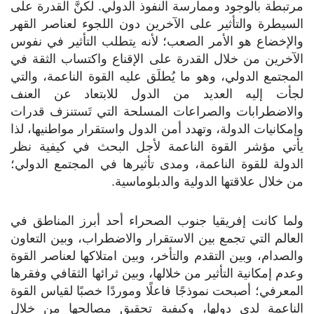
مرتبطة بالوجود وممارسة النفوذ الدولي. لكنَّ القدرة على
السيطرة والتأثير على الآخرين دون اللجوء لعناصر القهر
والإخضاع هو الأمر الصعب؛ لأنه يتطلب التأثير في نفوس
الآخرين من خلال القدرة على الإقناع واكتساب الثقة في
المجتمع الدولي، وهو ما يُطلَق عليه القوة الناعمة، والتي
لجأت إليه العديد من الدول للابتعاد عن العنف
والاضطرابات والصراعات المسلحة التي تَستنزف قدرات
وإمكانيات الدولة، وتهدد أمن الدول واستقرار مواطنيها، لذا
يأتي مؤشر القوة الناعمة لأجل البحث في كيفية نظر
الدولة للقوة الناعمة، ومدى تأثيرها في المجتمع الدولي؛
من خلال علاقتها الدولية والدبلوماسية.
ولما كانت إفريقيا جنوب الصحراء أحد أبرز المناطق في
العالم التي تجمع بين الاستقرار والاضطراب، وبين التعاون
والصدام، وبين التقدم والتأخر، وبين امتلاكها لعناصر القوة
وعدم إمكانية التأثير من خلالها، وبين ثرائها الثقافي وفقرها
المعرفي؛ أصبحت نموذجًا فاعلًا وموردًا خصبًا لقياس القوة
الناعمة لدى دولها، وكيفية تحقيق مصالحها من خلال