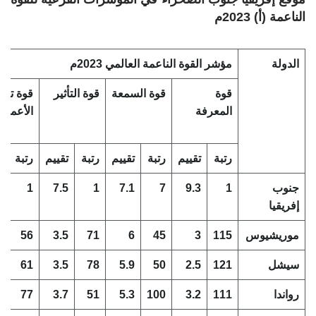
الناعمة (أ) 2023م
الدولة
مؤشر القوة الناعمة العالمي 2023م
قوة
قوة السمعة
قوة التأثير
قوة تجا
المعرفة
الأعمال
رتبة
تقييم
رتبة
تقييم
رتبة
تقييم
رتبة
ت
جنوب
1
9.3
7
7.1
1
7.5
1
9
إفريقيا
موريشيوس
115
3
45
6
71
3.5
56
2
سيشل
121
2.5
50
5.9
78
3.5
61
1
رواندا
111
3.2
100
5.3
51
3.7
77
8