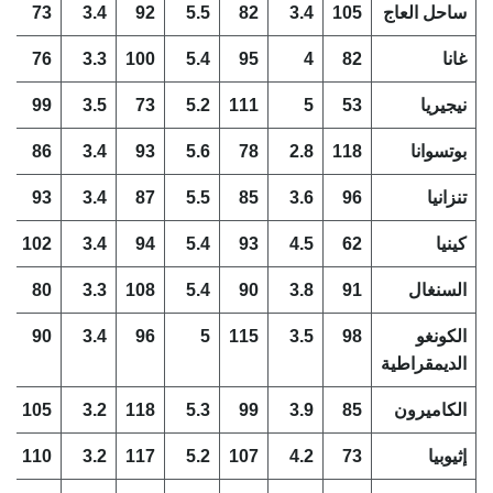
ساحل العاج
105
3.4
82
5.5
92
3.4
73
9
غانا
82
4
95
5.4
100
3.3
76
9
نيجيريا
53
5
111
5.2
73
3.5
99
6
بوتسوانا
118
2.8
78
5.6
93
3.4
86
8
تنزانيا
96
3.6
85
5.5
87
3.4
93
7
كينيا
62
4.5
93
5.4
94
3.4
102
6
السنغال
91
3.8
90
5.4
108
3.3
80
8
الكونغو
98
3.5
115
5
96
3.4
90
7
الديمقراطية
الكاميرون
85
3.9
99
5.3
118
3.2
105
6
إثيوبيا
73
4.2
107
5.2
117
3.2
110
5