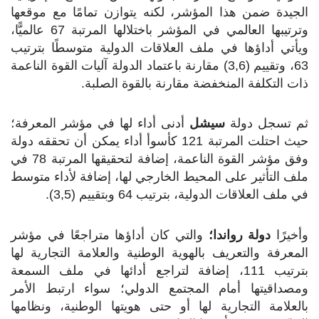
الجيدة ضمن هذا المؤشر، لكنه يتوازن تمامًا مع موقعها
وترتيبها العالمي في المؤشر باختلالها المرتبة 67 عالميًّا،
ويأتي أداؤها في ملف العلاقات الدولية متوسطًا بترتيب
63، وتقييم (3,6) مقارنة باعتماد الدولة آليات القوة الناعمة
ذات التكلفة المنخفضة مقارنة بالقوة الصلبة.
ثم تسجل دولة
سيشل
أدنى أداء لها في مؤشر المعرفة؛
حيث احتلت المرتبة 121 كأسوأ أداء يمكن أن تحققه دولة
وفق مؤشر القوة الناعمة، إضافة لتحقيقها المرتبة 78 في
ملف التأثير على المحيط الخارجي لها، إضافة لأداء متوسط
في ملف العلاقات الدولية، بترتيب 64 وبتقييم (3,5).
وأخيرًا
دولة رواندا؛
والتي كان أداؤها متراجعًا في مؤشر
المعرفة والتعريف بالهوية الوطنية والعلامة التجارية لها
بترتيب 111، إضافة لتراجع أدائها في ملف السمعة
ومصداقيتها أمام المجتمع الدولي؛ سواء ارتبط الأمر
بالعلامة التجارية لها أو حتى هويتها الوطنية، ونظامها