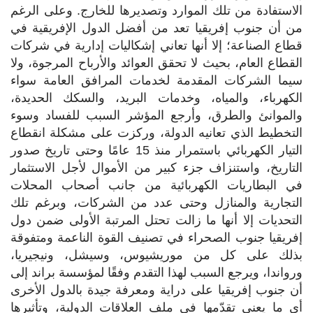
الاستفادة من تلك الموارد وتصديرها للخارج. وعلى الرغم
من أن جنوب إفريقيا تعد من أفضل الدول الإفريقية في
قطاع الصناعة؛ إلا أنها تعاني إشكاليات إدارية في شركات
القطاع العام، بحيث لا تحقق العوائد والأرباح المرجوة، ولا
سيما الشركات المقدمة لخدمات المرافق العامة سواء
الكهرباء، والمياه، وخدمات البريد، والسكك الحديدة،
والموانئ والطرق، وأرجع المؤشر السبب للفساد وسوء
التخطيط الذي تعانيه الدولة، وركزت على مشكلة انقطاع
التيار الكهربائي باستمرار منذ 15 عامًا وحتى تاريخ صدور
التاريخ، واستنزاف جزء كبير من الأموال لأجل الاستثمار
في البطاريات الكهربائية من جانب أصحاب المحلات
التجارية والمنازل وحتى عدد من الشركات، وبرغم تلك
التحديات إلا أنها ما زالت تحتل المرتبة الأولى ضمن دول
إفريقيا جنوب الصحراء في تصنيف القوة الناعمة ومتفوقة
بذلك على كل من موريشيوس، وسيشل، ونيجيريا،
ورواندا، ويرجع السبب لهذا التقدم وفقًا لمؤسسة براند إلى
أن جنوب إفريقيا على دراية ومعرفة جيدة بالدول الأخرى
أي ما يعني تقدّمها في ملف العلاقات الدولية، وتأثيرها