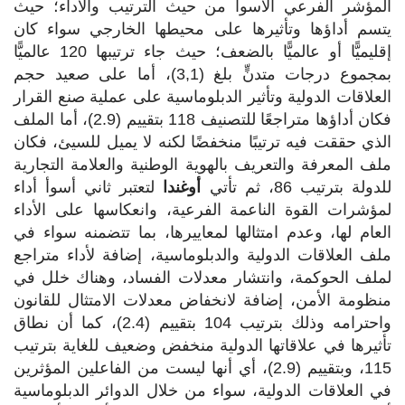
المؤشر الفرعي الأسوأ من حيث الترتيب والأداء؛ حيث
يتسم أداؤها وتأثيرها على محيطها الخارجي سواء كان
إقليميًّا أو عالميًّا بالضعف؛ حيث جاء ترتيبها 120 عالميًّا
بمجموع درجات متدنٍّ بلغ (3,1)، أما على صعيد حجم
العلاقات الدولية وتأثير الدبلوماسية على عملية صنع القرار
فكان أداؤها متراجعًا للتصنيف 118 بتقييم (2.9)، أما الملف
الذي حققت فيه ترتيبًا منخفضًا لكنه لا يميل للسيئ، فكان
ملف المعرفة والتعريف بالهوية الوطنية والعلامة التجارية
للدولة بترتيب 86، ثم تأتي
أوغندا
لتعتبر ثاني أسوأ أداء
لمؤشرات القوة الناعمة الفرعية، وانعكاسها على الأداء
العام لها، وعدم امتثالها لمعاييرها، بما تتضمنه سواء في
ملف العلاقات الدولية والدبلوماسية، إضافة لأداء متراجع
لملف الحوكمة، وانتشار معدلات الفساد، وهناك خلل في
منظومة الأمن، إضافة لانخفاض معدلات الامتثال للقانون
واحترامه وذلك بترتيب 104 بتقييم (2.4)، كما أن نطاق
تأثيرها في علاقاتها الدولية منخفض وضعيف للغاية بترتيب
115، وبتقييم (2.9)، أي أنها ليست من الفاعلين المؤثرين
في العلاقات الدولية، سواء من خلال الدوائر الدبلوماسية