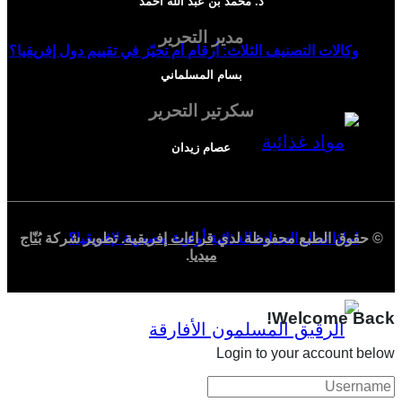
د. محمد بن عبد الله أحمد
مدير التحرير
وكالات التصنيف الثلاث: أرقام أم تحيّز في تقييم دول إفريقيا؟
بسام المسلماني
سكرتير التحرير
عصام زيدان
لماذا تمثل السيادة الغذائية أولوية مصيرية لإفريقيا؟
© حقوق الطبع محفوظة لدي
قراءات إفريقية
. تطوير شركة
بُنّاج
ميديا
.
Welcome Back!
Login to your account below