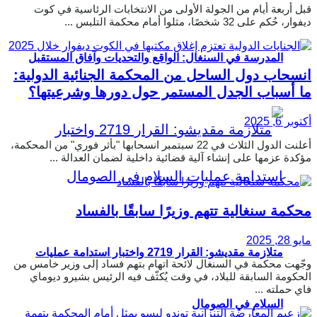
قبل أربعة أيام من الجولة الأولى من الانتخابات الرئاسية في كوت
ديفوار، حُكم على 32 شخصًا، مثلوا أمام محكمة التلبس ...
المدرسة في السنغال: الواقع والتحديات وآفاق المستقبل
انسحاب دول الساحل من المحكمة الجنائية الدولية:
ما أسباب الجدل المستمر حول دورها وشرعيتها؟
أكتوبر 6, 2025
أعلنت الدول الثلاث في 22 سبتمبر انسحابها "بأثر فوري" من المحكمة،
مؤكدة عزمها على إنشاء آلية قضائية داخلية لضمان العدالة ...
محكمة سنغالية تتهم وزيرًا سابقًا بالفساد
مايو 28, 2025
متلازمة مقديشو: القرار 2719 واختبار استدامة عمليات
وجّهت محكمة في السنغال لائحة اتهام بتهم فساد إلى وزير خامس من
الحكومة السابقة للبلاد، في وقت يُكثّف فيه الرئيس بشيرو ديوماي
فاي حملته ...
السلام في الصومال