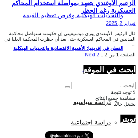
الزعيم الأوغندي يتعهد بمواصلة استخدام المحاكم
العسكرية رغم الحظر
فبراير 2, 2025
قال الرئيس الأوغندي يوري موسيفيني إن حكومته ستواصل محاكمة
المدنيين في المحاكم العسكرية حتى بعد أن حظرت المحكمة العليا في
...
القطن في إفريقيا: الأهمية الاقتصادية والتحديات الهيكلية
الصفحة 1 من 2
1
2
Next
ابحث في الموقع
وفرص تعظيم القيمة
لا توجد نتيجة
مشاهدة جميع النتائج
دراسة سياسية
يشغل حاليا
تويتر
دراسة اجتماعية