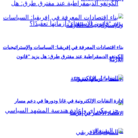
بناء اقتصادات المعرفة في إفريقيا: السياسات والإستراتيجيات
الكونغو الديمقراطية عند مفترق طرق: هل يزيد “قانون
اللازمة
الاستفتاء” أزماتها تعقيدًا؟
إدارة النفايات الإلكترونية في غانا ودورها في دعم مسار
الاقتصاد الأخضر في إفريقيا