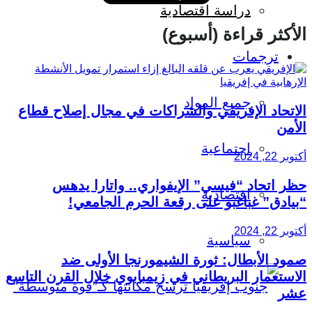
دراسة اقتصادية
الأكثر قراءة (أسبوع)
ترجمات
جميع المواد
الاتحاد الإفريقي والشراكات في مجال إصلاح قطاع
الأمن
اجتماعية
أكتوبر 22, 2024
حظر اتحاد “فيسي” الإيفواري.. واتارا يدهس
اقتصادية
“بيادق” غباغبو على رقعة الحرم الجامعي!
أكتوبر 22, 2024
سياسية
صمود الأبطال: ثورة الشيمورنجا الأولى ضد
الاستعمار البريطاني في زيمبابوي خلال القرن التاسع
عشر