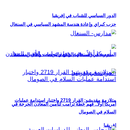
الدور السياسي للشباب في إفريقيا
حزب كيراي وإعادة هندسة المشهد السياسي في السنغال
المدرسة في السنغال: الواقع والتحديات وآفاق المستقبل
متلازمة مقديشو: القرار 2719 واختبار استدامة عمليات
أمريكا أولاً.. فهم خطة ترامب لتأمين المعادن الحرجة في
السلام في الصومال
إفريقيا