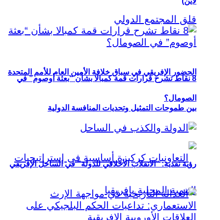
لاين)
الحضور الإفريقي في سباق خلافة الأمين العام للأمم المتحدة
8 نقاط تشرح قرارات قمة كمبالا بشأن “بعثة أوصوم” في
الصومال؟
بين طموحات التمثيل وتحديات المنافسة الدولية
رؤية نقدية: “الانقلاب الأخلاقي للدولة” في الساحل الإفريقي