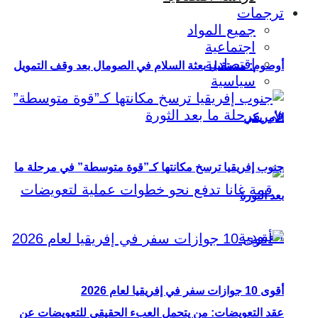
ترجمات
جميع المواد
اجتماعية
اقتصادية
أوصوم: مستقبل بعثة السلام في الصومال بعد وقف التمويل
سياسية
الأمريكي
جنوب إفريقيا ترسخ مكانتها كـ”قوة متوسطة” في مرحلة ما
بعد الثورة
أقوى 10 جوازات سفر في إفريقيا لعام 2026
عقد التعويضات: من يتحمل العبء الحقيقي للتعويضات عن