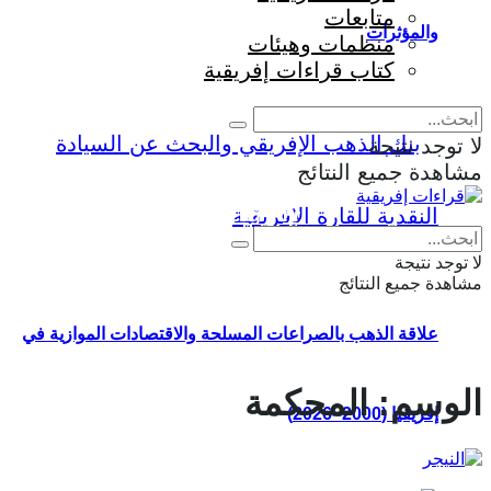
متابعات
والمؤثرات
منظمات وهيئات
كتاب قراءات إفريقية
لا توجد نتيجة
مشاهدة جميع النتائج
Eng
|
Fr
لا توجد نتيجة
مشاهدة جميع النتائج
علاقة الذهب بالصراعات المسلحة والاقتصادات الموازية في
الوسم:
المحكمة
إفريقيا (2000–2026)