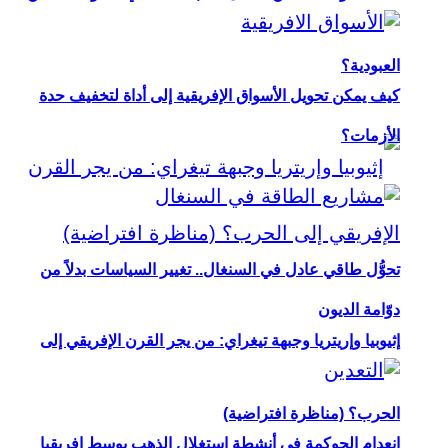
العبودية؟
كيف يمكن تحويل الأسواق الإفريقية إلى أداة لتخفيف حدة
الأزمات؟
تحوُّل طاقي عادل في السنغال.. تغيير السياسات بدلاً من
دوّامة الديون
إثيوبيا وإريتريا وجبهة تيغراي: من يجر القرن الإفريقي إلى
الحرب؟ (مناظرة افتراضية)
انعدام الحوكمة في أنشطة استغلال الذهب بوسط إفريقيا