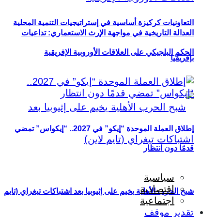
التعاونيات كركيزة أساسية في إستراتيجيات التنمية المحلية
العدالة التاريخية في مواجهة الإرث الاستعماري: تداعيات
الحكم البلجيكي على العلاقات الأوروبية الإفريقية
بإفريقيا
إطلاق العملة الموحدة “إيكو” في 2027.. “إيكواس” تمضي
قدمًا دون انتظار
سياسية
اقتصادية
شبح الحرب الأهلية يخيم على إثيوبيا بعد اشتباكات تيغراي (تايم
اجتماعية
تقدير موقف