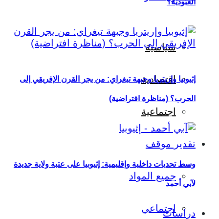
العبودية؟
سياسية
اقتصادية
إثيوبيا وإريتريا وجبهة تيغراي: من يجر القرن الإفريقي إلى
الحرب؟ (مناظرة افتراضية)
اجتماعية
تقدير موقف
وسط تحديات داخلية وإقليمية: إثيوبيا على عتبة ولاية جديدة
جميع المواد
لآبي أحمد
اجتماعي
دراسات