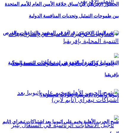
الحضور الإفريقي في سباق خلافة الأمين العام للأمم المتحدة
بين طموحات التمثيل وتحديات المنافسة الدولية
تهريب النمل الإفريقي: قراءة في المشهد والتداعيات والفرص
التعاونيات كركيزة أساسية في إستراتيجيات التنمية المحلية
بإفريقيا
إثيوبيا والقرن الإفريقي: تحوُّلات محسوبة؟
شبح الحرب الأهلية يخيم على إثيوبيا بعد اشتباكات تيغراي (تايم