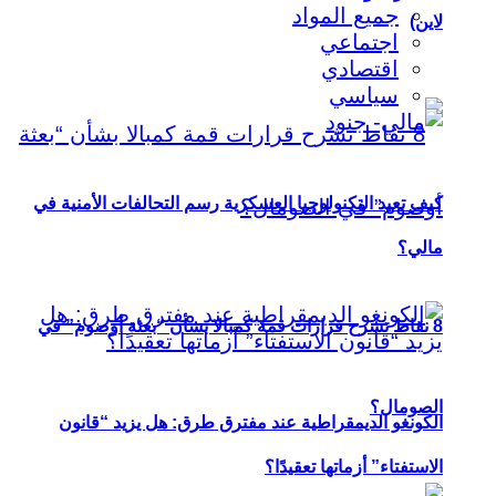
جميع المواد
لاين)
اجتماعي
اقتصادي
سياسي
كيف تعيد التكنولوجيا العسكرية رسم التحالفات الأمنية في
مالي؟
8 نقاط تشرح قرارات قمة كمبالا بشأن “بعثة أوصوم” في
الصومال؟
الكونغو الديمقراطية عند مفترق طرق: هل يزيد “قانون
الاستفتاء” أزماتها تعقيدًا؟