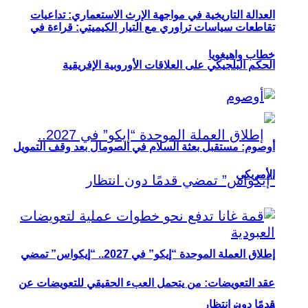
العدالة التاريخية في مواجهة الإرث الاستعماري: تداعيات
تقاطعات سياسات تراوري مع التيار الكيميتي: قراءة في
خطاب واهيغويا
الحكم البلجيكي على العلاقات الأوروبية الإفريقية
أوصوم: مستقبل بعثة السلام في الصومال بعد وقف التمويل
الأمريكي
إطلاق العملة الموحدة “إيكو” في 2027.. “إيكواس” تمضي
عقد التعويضات: من يتحمل العبء الحقيقي للتعويضات عن
قدمًا دون انتظار