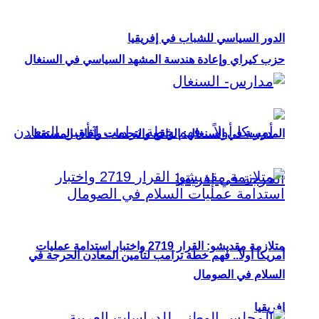
الدور السياسي للشباب في إفريقيا
حزب كيراي وإعادة هندسة المشهد السياسي في السنغال
المدرسة في السنغال: الواقع والتحديات وآفاق المستقبل
متلازمة مقديشو: القرار 2719 واختبار استدامة عمليات
أمريكا أولاً.. فهم خطة ترامب لتأمين المعادن الحرجة في
السلام في الصومال
إفريقيا