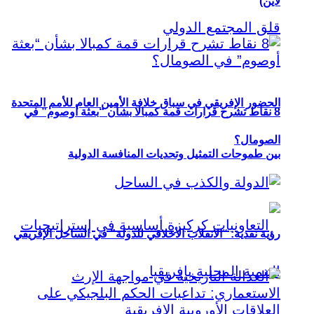
لاين)
الحضور الإفريقي في سباق خلافة الأمين العام للأمم المتحدة
8 نقاط تشرح قرارات قمة كمبالا بشأن “بعثة أوصوم” في
الصومال؟
بين طموحات التمثيل وتحديات المنافسة الدولية
رؤية نقدية: “الانقلاب الأخلاقي للدولة” في الساحل الإفريقي