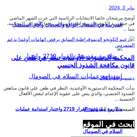
يناير 3, 2024
أوضح مرشحان خاضا الانتخابات الرئاسية التي جرت الشهر الماضي
في جمهورية الكونغو الديمقراطية، أنهما لن يرفعا الأمر إلى المحكمة،
المدرسة في السنغال: الواقع والتحديات وآفاق المستقبل
مما ...
المحكمة الدستورية الأوغندية تنظر في طعن على
قانون مكافحة الشذوذ الجنسي
ديسمبر 19, 2023
بدأت المحكمة الدستورية الأوغندية، النظر في طعن على قانون مناهض
الشذوذ الجنسي، والذي ينص على عقوبة الإعدام لبعض الأفعال
الجنسية ...
متلازمة مقديشو: القرار 2719 واختبار استدامة عمليات
الصفحة 2 من 2
2
1
Prev
ابحث في الموقع
السلام في الصومال