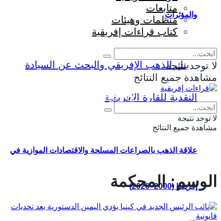
متابعات
والمؤثرات
منظمات وهيئات
كتاب قراءات إفريقية
لا توجد نتيجة
مشاهدة جميع النتائج
Eng
|
Fr
لا توجد نتيجة
مشاهدة جميع النتائج
علاقة الذهب بالصراعات المسلحة والاقتصادات الموازية في
الوسم:
المحكمة
إفريقيا (2000–2026)