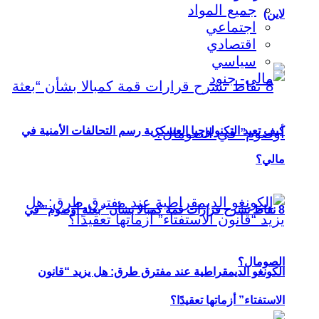
جميع المواد
لاين)
اجتماعي
اقتصادي
سياسي
كيف تعيد التكنولوجيا العسكرية رسم التحالفات الأمنية في
مالي؟
8 نقاط تشرح قرارات قمة كمبالا بشأن “بعثة أوصوم” في
الصومال؟
الكونغو الديمقراطية عند مفترق طرق: هل يزيد “قانون
الاستفتاء” أزماتها تعقيدًا؟