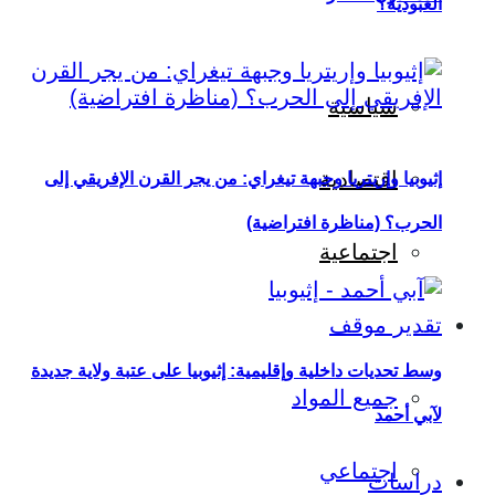
العبودية؟
سياسية
اقتصادية
إثيوبيا وإريتريا وجبهة تيغراي: من يجر القرن الإفريقي إلى
الحرب؟ (مناظرة افتراضية)
اجتماعية
تقدير موقف
وسط تحديات داخلية وإقليمية: إثيوبيا على عتبة ولاية جديدة
جميع المواد
لآبي أحمد
اجتماعي
دراسات