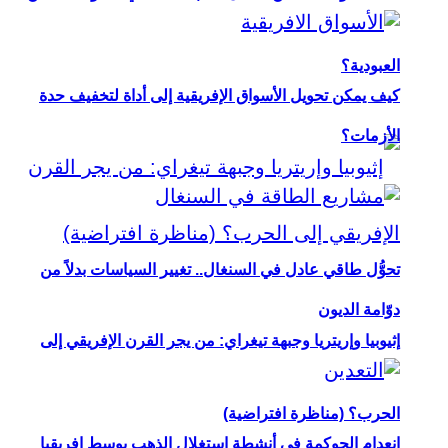
العبودية؟
كيف يمكن تحويل الأسواق الإفريقية إلى أداة لتخفيف حدة
الأزمات؟
تحوُّل طاقي عادل في السنغال.. تغيير السياسات بدلاً من
دوّامة الديون
إثيوبيا وإريتريا وجبهة تيغراي: من يجر القرن الإفريقي إلى
الحرب؟ (مناظرة افتراضية)
انعدام الحوكمة في أنشطة استغلال الذهب بوسط إفريقيا