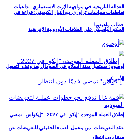
العدالة التاريخية في مواجهة الإرث الاستعماري: تداعيات
تقاطعات سياسات تراوري مع التيار الكيميتي: قراءة في
خطاب واهيغويا
الحكم البلجيكي على العلاقات الأوروبية الإفريقية
أوصوم: مستقبل بعثة السلام في الصومال بعد وقف التمويل
الأمريكي
إطلاق العملة الموحدة “إيكو” في 2027.. “إيكواس” تمضي
عقد التعويضات: من يتحمل العبء الحقيقي للتعويضات عن
قدمًا دون انتظار