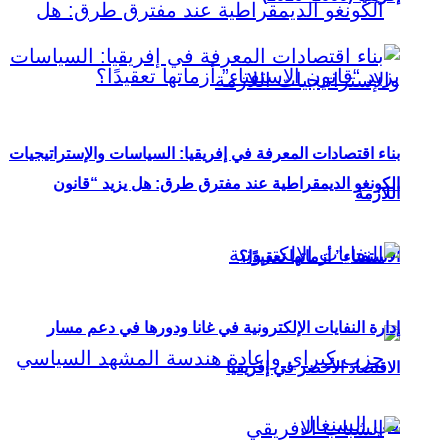
بناء اقتصادات المعرفة في إفريقيا: السياسات والإستراتيجيات
الكونغو الديمقراطية عند مفترق طرق: هل يزيد “قانون
اللازمة
الاستفتاء” أزماتها تعقيدًا؟
إدارة النفايات الإلكترونية في غانا ودورها في دعم مسار
الاقتصاد الأخضر في إفريقيا