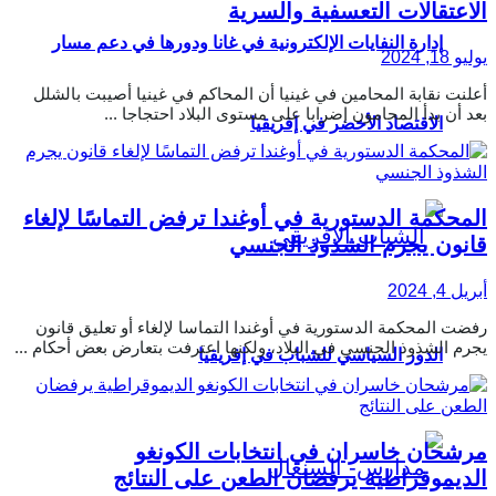
الاعتقالات التعسفية والسرية
إدارة النفايات الإلكترونية في غانا ودورها في دعم مسار
يوليو 18, 2024
أعلنت نقابة المحامين في غينيا أن المحاكم في غينيا أصيبت بالشلل
بعد أن بدأ المحامون إضرابا على مستوى البلاد احتجاجا ...
الاقتصاد الأخضر في إفريقيا
المحكمة الدستورية في أوغندا ترفض التماسًا لإلغاء
قانون يجرم الشذوذ الجنسي
أبريل 4, 2024
رفضت المحكمة الدستورية في أوغندا التماسا لإلغاء أو تعليق قانون
يجرم الشذوذ الجنسي في البلاد، ولكنها اعترفت بتعارض بعض أحكام ...
الدور السياسي للشباب في إفريقيا
مرشحان خاسران في انتخابات الكونغو
الديموقراطية يرفضان الطعن على النتائج