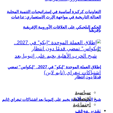
التعاونيات كركيزة أساسية في إستراتيجيات التنمية المحلية
العدالة التاريخية في مواجهة الإرث الاستعماري: تداعيات
الحكم البلجيكي على العلاقات الأوروبية الإفريقية
بإفريقيا
إطلاق العملة الموحدة “إيكو” في 2027.. “إيكواس” تمضي
قدمًا دون انتظار
سياسية
اقتصادية
شبح الحرب الأهلية يخيم على إثيوبيا بعد اشتباكات تيغراي (تايم
اجتماعية
تقدير موقف