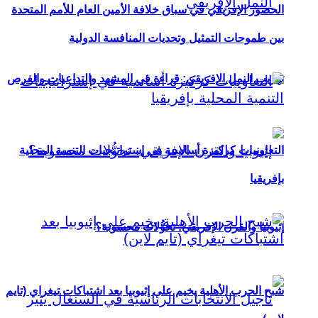
الحضور الإفريقي في سباق خلافة الأمين العام للأمم المتحدة
بين طموحات التمثيل وتحديات المنافسة الدولية
تهريب النمل الإفريقي: قراءة في المشهد والتداعيات والفرص
التعاونيات كركيزة أساسية في إستراتيجيات التنمية المحلية
بإفريقيا
إثيوبيا والقرن الإفريقي: تحوُّلات محسوبة؟
شبح الحرب الأهلية يخيم على إثيوبيا بعد اشتباكات تيغراي (تايم