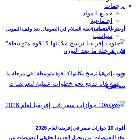
ترجمات
جميع المواد
اجتماعية
اقتصادية
أوصوم: مستقبل بعثة السلام في الصومال بعد وقف التمويل
سياسية
الأمريكي
جنوب إفريقيا ترسخ مكانتها كـ”قوة متوسطة” في مرحلة ما
بعد الثورة
أقوى 10 جوازات سفر في إفريقيا لعام 2026
عقد التعويضات: من يتحمل العبء الحقيقي للتعويضات عن