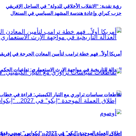
رؤية نقدية: “الانقلاب الأخلاقي للدولة” في الساحل الإفريقي
حزب كيراي وإعادة هندسة المشهد السياسي في السنغال
أمريكا أولاً.. فهم خطة ترامب لتأمين المعادن الحرجة في إفريقي
العدالة التاريخية في مواجهة الإرث الاستعماري: تداعيات الحكم ا
تقاطعات سياسات تراوري مع التيار الكيميتي: قراءة في خطاب و
إطلاق العملة الموحدة “إيكو” في 2027.. “إيكواس” تمضي قدمًا دون انتظار
أوصوم: مستقبل بعثة السلام في الصومال بعد وقف التمويل الأ