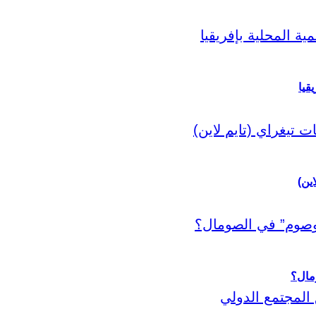
قيا
اين)