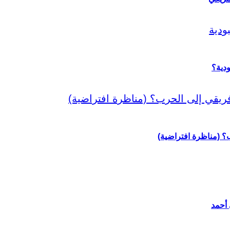
دية؟
رب؟ (مناظرة افتراضية)
 أحمد