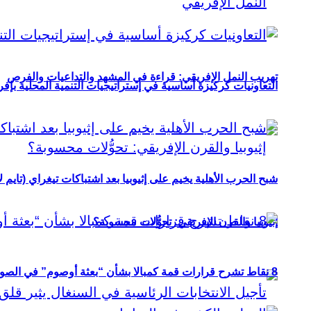
تهريب النمل الإفريقي: قراءة في المشهد والتداعيات والفرص
التعاونيات كركيزة أساسية في إستراتيجيات التنمية المحلية بإفري
شبح الحرب الأهلية يخيم على إثيوبيا بعد اشتباكات تيغراي (تايم ل
إثيوبيا والقرن الإفريقي: تحوُّلات محسوبة؟
8 نقاط تشرح قرارات قمة كمبالا بشأن “بعثة أوصوم” في الصومال؟