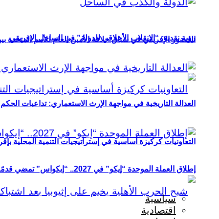
رؤية نقدية: “الانقلاب الأخلاقي للدولة” في الساحل الإفريقي
الحضور الإفريقي في سباق خلافة الأمين العام للأمم المتحدة ب
العدالة التاريخية في مواجهة الإرث الاستعماري: تداعيات الحكم ا
التعاونيات كركيزة أساسية في إستراتيجيات التنمية المحلية بإفري
إطلاق العملة الموحدة “إيكو” في 2027.. “إيكواس” تمضي قدمًا دون انتظار
سياسية
اقتصادية