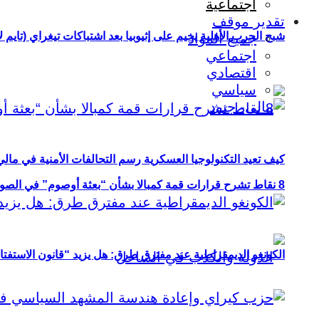
اجتماعية
تقدير موقف
شبح الحرب الأهلية يخيم على إثيوبيا بعد اشتباكات تيغراي (تايم ل
جميع المواد
اجتماعي
اقتصادي
سياسي
كيف تعيد التكنولوجيا العسكرية رسم التحالفات الأمنية في مال
8 نقاط تشرح قرارات قمة كمبالا بشأن “بعثة أوصوم” في الصومال؟
الكونغو الديمقراطية عند مفترق طرق: هل يزيد “قانون الاستفتاء” 