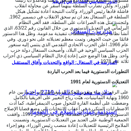
مستويين للسلطة التنفيذية مع سنغور رئيسًا ومامدو ديا رئيسًا
الدور السياسي للشباب في إفريقيا
للوزراء. ولكن تضارب السلطة بينهما أسفر عن محاولة انقلاب
فاشلة قادها رئيس الوزراء. وكانت النتيجة اعادة تشكيل هيكل
السلطة في السنغال بعد ان تم سحق الانقلاب في ديسمبر 1962.
ولتجنب مثل هذه الصراعات على السلطة، فقد ألغي النظام
البرلماني في التعديل الدستوري من خلال القانون رقم 63/22، الذي
أنشأ نظاماً رئاسياً يتمتع بسلطات تنفيذية مدعومة. وظل هذا الدستور
قائمًا من حيث الجوهر، وتمت معظم تعديلاته على نحو دوري. وفي
عام 1966، اعلن الحزب الاتحادي التقدمي الذي ينتمي إليه سنغور
الحزب السياسي الوحيد في البلاد، وأصبحت السنغال دولة حزب
واحد. وظل هذا الوضع حتى إعادة إدخال النظام السياسي ذي أحزاب
ثلاثة عام 1978.
المدرسة في السنغال: الواقع والتحديات وآفاق المستقبل
التطورات الدستورية فيما بعد الحرب الباردة
التعديلات الدستورية لعام 1991
على الرغم من بناء وتعزيز الحكم الديمقراطي إلى حد ما بين عام
1960 ونهاية الثمانينيات، هبّت رياح التغيير على أفريقيا بالكامل
وضغطت على أنظمة القارة للتحول صوب الديمقراطية، كما أدت
الاضطرابات المتكررة في أعقاب الانتخابات إلى وضع قضايا الإصلاح
الدستوري والتنازلات في المقدمة. وفي مارس/آذار 1991، وافقت
الجمعية الوطنية على العديد من التعديلات الدستورية. وتضمنت
الملامح الرئيسية للتعديلات إعادة منصب رئيس الوزراء، وهو إجراء
وضع لتخفيف السلطات الرئاسية. وسمح أيضًا لأحزاب المعارضة