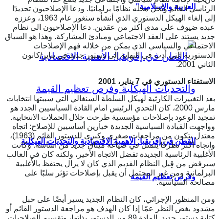
العربية والإسلامية”
الرئاسي القائم ويُحل محله نظامًا برلمانيًا. ودعا الإصلاحيون تحديدًا
إلى إلغاء الهيكل الدستوري الذي أنشأه سنغور عام 1963، وعززه
عبده ضيوف على مدى أكثر من عقدين. دعا الإصلاحيون الى نظام
جديد يستند على العقد الاجتماعي ومبادئ المشاركة. وهذا هو السياق
الاجتماعي والسياسي الذي يمكن من خلاله فهم الإصلاحات
الدستورية التي أدت في النهاية إلى دستور جديد في يناير/كانون
الثاني 2001.
الاستفتاء الدستوري في 7 يناير، 2001
بعد التغييرات الكارثية لهيكل السلطة السنغالي التي سببتها انتخابات
مارس 2000، كان التحدي الرئيس امام القادة السياسيين الجدد هو
تمجيد الوعود بإصلاحات مؤسسية طرحت خلال الحملات الانتخابية.
وواجهت القيادة السياسية الجديدة خيارين أساسيين للإصلاح: اتجاه
معتدل يتكون من مراجعات صغرى وكبرى للدستور القائم (1963)،
القطن في إفريقيا: الأهمية الاقتصادية والتحديات الهيكلية
واتجاه أكثر تطرفًا يتمثل في صياغة ميثاق جديد من أساسه. وكانت
الأغلبية الرئاسية الجديدة تفضل الاتجاه الأخير، ولكنه كان في الغالب
سيرفض من قِبل النظام القديم الذي كان لا يزال يحتفظ بالأغلبية
البرلمانية ومن غير المحتمل أن يقبل بإصلاحات تؤثر سلبًا على
وفرص تعظيم القيمة
مصالحه السياسية.
ومن المنظور الإجرائي، كان النظام الجديد يسير أيضًا على حبل
مشدود بغض النظر عمّا إذا كان الهدف هو مراجعة الدستور القائم أو
كتابة دستور جديد. المادة 89 من الدستور بذاتها، وتقسيم الصلاحيات