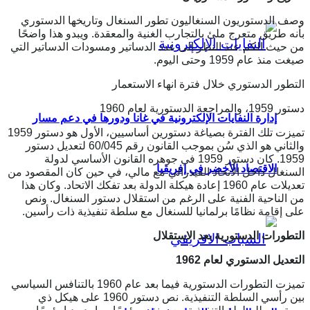
وصف الدستوريون السنغاليون تطور السنغال وتاريخها الدستوري
بأنه طريق متعرج ملئ بالتجارب الغنية والمعقدة. ويبدو هذا واضحًا
من حيث الكم عند النظر إلى عدد الدساتير ومسودات الدساتير التي
صيغت منذ عام 1959 وحتى اليوم.
التطور الدستوري خلال فترة انهاء الاستعمار
دستور 1959، والمراجعة الدستورية لعام 1960
إدارة النفايات الإلكترونية في غانا ودورها في دعم مسار
تميزت تلك الفترة بصياغة دستورين أساسيين، الأول هو دستور 1959
والثاني هو الذي سُن بموجب القانون رقم 60/045 لتعديل دستور
1959. كان دستور 1959 في جوهره القانون الأساسي لدولة
الاقتصاد الأخضر في إفريقيا
السنغال داخل الاتحاد الفيدرالي مع مالي، في حين كان المقصود من
تعديلات عام 1960 إعادة هيكلة الدولة بعد تفكك الاتحاد. وكان هذا
من الناحية الفنية على الرغم من استقلال دستور السنغال. ونص
على إقامة نظامًا برلمانيا للسنغال مع سلطة تنفيذية ذات رأسين.
التطورات الدستورية بعد الاستقلال
التعديل الدستوري لعام 1962
تميزت التطورات الدستورية فيما بعد عام 1960 بالتنافس السياسي
بين رأسي السلطة التنفيذية. نص دستور 1960 على هيكل ذي