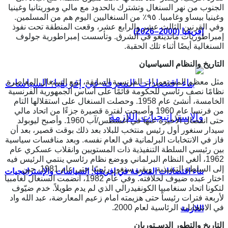
الجنوب من نهر السنغال وتشترك بالحدود مع مالي وموريتانيا وغينيا
وغينيا بيساو وغامبيا. ٩٥٪ من السنغاليين اليوم هم من المسلمين.
وفي القرنين الثالث عشر والرابع عشر، وقعت المنطقة تحت نفوذ
إفريقيا (2000–2026)
إمبراطوريات ماندينغو في الشرق. وتأسست إمبراطورية جولوف
السنغالية أيضًا أثناء تلك الحقبة.
التاريخ والنظام السياسيان
مثل معظم المستعمرات الفرنسية السابقة، تتبع السنغال المعاصرة
نظامًا نصف رئاسي للحكومة قائمًا على أساس الجمهورية الفرنسية
الخامسة، أنشئ عام 1958. وحصلت السنغال على استقلالها التام
من فرنسا عام 1960 وأصبحت لفترة قصيرة جزءًا من اتحاد مالي
حتى انفصال الأخيرة عنها في أغسطس/آب 1960. وأصبح ليوبولد
سيدار سنغور أول رئيس منتخب للبلاد بعد ذلك بوقت قصير، بعد أن
فاز في الانتخابات البرلمانية في العام نفسه. وبعد منافسات سياسية
بين رئيسي السلطة التنفيذية ذات المستويين وانقلاب عسكري عام
1962، ألغي النظام البرلماني ووضع نظام رئاسي ينتمي الرئيس فيه
إلى السلطة التنفيذية. وبقي سنغور رئيسًا حتى عام 1981، حين
بناء اقتصادات المعرفة في إفريقيا: السياسات والإستراتيجيات
اختار عبده ضيوف لخلافته. وفي عام 1982، انضمت السنغال لغامبيا
لتكونا اتحاد سنغامبيا الكونفيدرالي الذي لم يدم طويلاً. خدم ضيّوف
لأربعة فترات رئيساً حتى هزيمته امام زعيم المعارضة، عبد الله واد
في الانتخابات الرئاسية لعام 2000.
اللازمة
التاريخ والتطور الدسـتوريان