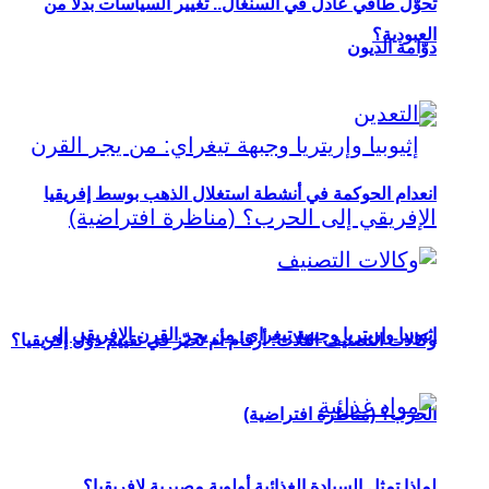
تحوُّل طاقي عادل في السنغال.. تغيير السياسات بدلاً من
العبودية؟
دوّامة الديون
انعدام الحوكمة في أنشطة استغلال الذهب بوسط إفريقيا
إثيوبيا وإريتريا وجبهة تيغراي: من يجر القرن الإفريقي إلى
وكالات التصنيف الثلاث: أرقام أم تحيّز في تقييم دول إفريقيا؟
الحرب؟ (مناظرة افتراضية)
لماذا تمثل السيادة الغذائية أولوية مصيرية لإفريقيا؟