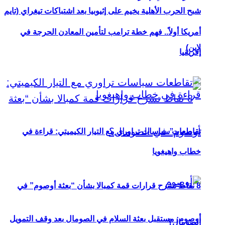
شبح الحرب الأهلية يخيم على إثيوبيا بعد اشتباكات تيغراي (تايم
أمريكا أولاً.. فهم خطة ترامب لتأمين المعادن الحرجة في
لاين)
إفريقيا
تقاطعات سياسات تراوري مع التيار الكيميتي: قراءة في
خطاب واهيغويا
8 نقاط تشرح قرارات قمة كمبالا بشأن “بعثة أوصوم” في
أوصوم: مستقبل بعثة السلام في الصومال بعد وقف التمويل
الصومال؟