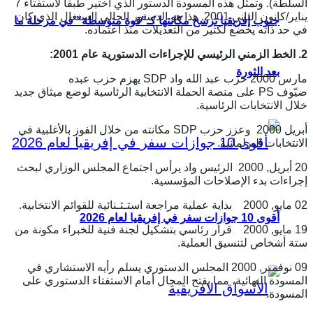
السلطة). وتمثل هذه المسودة الدستور الذي اختير طبقا لاستفتاء 7
يناير/كانون الثاني 2001. هذا هو الدستور الحالي السنغال الذي كان
جنوب إفريقيا ترسخ مكانتها كـ”قوة متوسطة” في مرحلة ما
في حد ذاته يخضع لكثير من التعديلات منذ اعتماده.
2.
ا
لخط الزمني الرئيسي للإجراءات الدستورية عام 2001:
بعد الثورة
مارس 2000 حزب عبد الله واد SDP يهزم حزب عبده
ضيّوف PS على منصة الحملة الانتخابية الرئاسية لوضع ميثاق جديد
خلال الانتخابات الرئاسية.
أبريل 2000 وعزز حزب SDP مكانته من خلال الفوز بالأغلبية في
الانتخابات البرلمانية.
20 أبريل, 2000 الرئيس واد يرأس اجتماع المجلس الوزاري لبحث
إجراءات بدء الإصلاحات المؤسسية.
02 مايو, 2000 بداية عملية مراجعة استـثـنائية للقوائم الانتخابية.
أقوى 10 جوازات سفر في إفريقيا لعام 2026
19 مايو, 2000 قرار رئاسي بتشكيل لجنة فنية للخبراء مكونة من
ستة أشخاص لتنسيق العملية.
09 نوفمبر, 2000 المجلس الدستوري يسلم رأيه الاستشاري في
المسودة النهائية، مما يفتح المجال أمام الاستفتاء الدستوري على
المسودة.