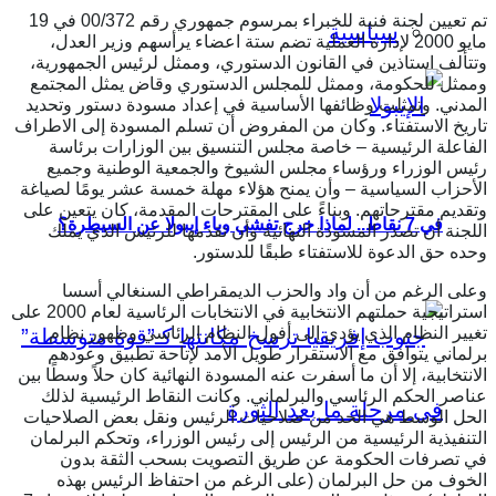
تم تعيين لجنة فنية للخبراء بمرسوم جمهوري رقم 00/372 في 19
سياسية
مايو 2000 لإدارة العملية تضم ستة اعضاء يرأسهم وزير العدل،
وتتألف استاذين في القانون الدستوري، وممثل لرئيس الجمهورية،
وممثل للحكومة، وممثل للمجلس الدستوري وقاض يمثل المجتمع
المدني. وتمثلت وظائفها الأساسية في إعداد مسودة دستور وتحديد
تاريخ الاستفتاء. وكان من المفروض أن تسلم المسودة إلى الاطراف
الفاعلة الرئيسية – خاصة مجلس التنسيق بين الوزارات برئاسة
رئيس الوزراء ورؤساء مجلس الشيوخ والجمعية الوطنية وجميع
الأحزاب السياسية – وأن يمنح هؤلاء مهلة خمسة عشر يومًا لصياغة
وتقديم مقترحاتهم. وبناءً على المقترحات المقدمة، كان يتعين على
في 7 نقاط.. لماذا خرج تفشي وباء إيبولا عن السيطرة؟
اللجنة أن تصدر المسودة النهائية وأن تقدمها للرئيس الذي يملك
وحده حق الدعوة للاستفتاء طبقًا للدستور.
وعلى الرغم من أن واد والحزب الديمقراطي السنغالي أسسا
استراتيجية حملتهم الانتخابية في الانتخابات الرئاسية لعام 2000 على
تغيير النظام الذي يؤدي إلى أفول النظام الرئاسي وظهور نظام
برلماني يتوافق مع الاستقرار طويل الأمد لإتاحة تطبيق وعودهم
الانتخابية، إلا أن ما أسفرت عنه المسودة النهائية كان حلاً وسطًا بين
عناصر الحكم الرئاسي والبرلماني. وكانت النقاط الرئيسية لذلك
الحل الوسط هي الحد من صلاحيات الرئيس ونقل بعض الصلاحيات
التنفيذية الرئيسية من الرئيس إلى رئيس الوزراء، وتحكم البرلمان
في تصرفات الحكومة عن طريق التصويت بسحب الثقة بدون
الخوف من حل البرلمان (على الرغم من احتفاظ الرئيس بهذه