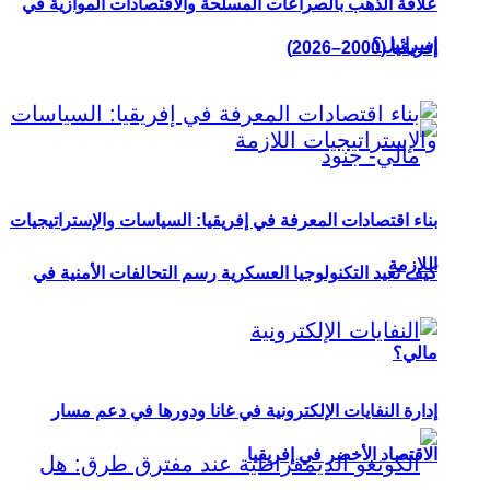
علاقة الذهب بالصراعات المسلحة والاقتصادات الموازية في
إسرائيل؟
إفريقيا (2000–2026)
بناء اقتصادات المعرفة في إفريقيا: السياسات والإستراتيجيات
اللازمة
كيف تعيد التكنولوجيا العسكرية رسم التحالفات الأمنية في
مالي؟
إدارة النفايات الإلكترونية في غانا ودورها في دعم مسار
الاقتصاد الأخضر في إفريقيا