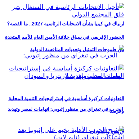
ارتباك في كينيا بشأن الانتخابات الرئاسية 2027.. ما القصة؟
الحضور الإفريقي في سباق خلافة الأمين العام للأمم المتحدة
بين طموحات التمثيل وتحديات المنافسة الدولية
التعاونيات كركيزة أساسية في إستراتيجيات التنمية المحلية
الحرب في تيغراي من منظور إثيوبي: اتهامات لمصر وتهديد
بإفريقيا
لإريتريا والسودان