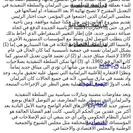
دراسة سياسية
للبدء بعملية المراجعة الدستورية بين البرلمان والسلطة التنفيذية في
التعديل المقترح لا تصبح نهائية الا بعد الاستفتاء، او لصالحها في
مجلسي البرلمان الذين اجتمعوا في المؤتمر، حيث اختار الرئيس
تقديم مشروع القانون عبر مثل هكذا عملية موافقة. ومن ناحية
دراسة اجتماعية
أخرى، حتى إذا اختارت الأغلبية الرئاسية الجديدة الدفع في اتجاه
صياغة دستور جديد، فإن إطار التغيير الديمقراطي الذي أحاط بذلك
كان يتطلب التوصل لحل وسط مع المؤسسات الدستورية الأخرى
دراسة اقتصادية
ولاسيما البرلمان. كانت الخيارات الثلاثة في هذا السيناريو هي إما (1)
يشكل البرلمان نفسه في جمعية تأسيسية كما كان الحال في عام
1959 لإعتماد ميثاق جديد, او (2) ان تعتمد قانون تعديل الدستور كما
كان الحال في 1960، او، (3) انها تمكن السلطة التنفيذية بصلاحيات
ترجمات
كاملة لبدء عملية جديدة من شأنها ان تؤدي الى ميثاق جديد تماماً.
ونظرًا لافتقاره للأغلبية البرلمانية التي تسهل عليه تحقيق مأربه، وجد
واد نفسه في مأزق سياسي، لأنه في جميع الحالات كان البرلمان
جميع المواد
يلعب الدور الرئيسي في العملية بغض النظر عن الإجراءات المتبعة.
وبعد مفاوضات مضنية وتنازلات سياسية بين السلطة التنفيذية
والبرلمان الذي تسيطر عليه المعارضة، تم التوصل لاتفاق بوضع
اجتماعية
دستور جديد تمامًا. ومع الإرهاق العام الواضح وخيبة الأمل البادية بعد
أكثر من عقدين من الحكم الرئاسي، كانت أهم القضايا العالقة هو
اختيار النظام الحكومي وإلى أي حد ينبغي أن تتم الإصلاحات في
اقتصادية
المؤسسات الدستورية المختلفة مثل مجلس الشيوخ والجمعية
الوطنية والمجلس الاقتصادي والاجتماعي.