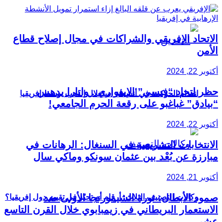
الاتحاد الإفريقي والشراكات في مجال إصلاح قطاع
الأمن
أكتوبر 22, 2024
حظر اتحاد “فيسي” الإيفواري.. واتارا يدهس
انعدام الحوكمة في أنشطة استغلال الذهب بوسط إفريقيا
“بيادق” غباغبو على رقعة الحرم الجامعي!
أكتوبر 22, 2024
الانتخابات التشريعية في السنغال: الرهانات في
مبارزة عن بُعْد بين عثمان سونكو وماكي سال
أكتوبر 21, 2024
صمود الأبطال: ثورة الشيمورنجا الأولى ضد
وكالات التصنيف الثلاث: أرقام أم تحيّز في تقييم دول إفريقيا؟
الاستعمار البريطاني في زيمبابوي خلال القرن التاسع
عشر