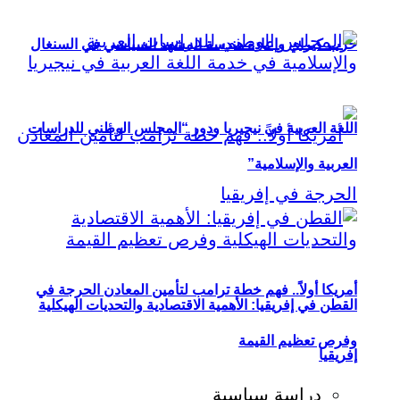
حزب كيراي وإعادة هندسة المشهد السياسي في السنغال
اللغة العربية في نيجيريا ودور “المجلس الوطني للدراسات
العربية والإسلامية”
أمريكا أولاً.. فهم خطة ترامب لتأمين المعادن الحرجة في
القطن في إفريقيا: الأهمية الاقتصادية والتحديات الهيكلية
وفرص تعظيم القيمة
إفريقيا
دراسة سياسية