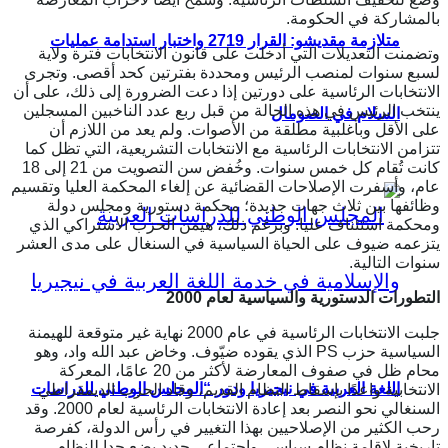
بالمشاركة في الحكومة.
متلازمة مقديشو: القرار 2719 واختبار استدامة عمليات
وتضمنت التعديلات التي أدخلت على قانون الانتخابات فترة ولاية
لسبع سنوات لمنصب الرئيس ومحددة بفترتين كحد أقصى. وتجرى
الانتخابات الرئاسية على دورتين إذا دعت الضرورة إلى ذلك، على أن
ينتخب الرئيس في هذه الحالة من قبل ربع عدد الناخبين المسجلين
السلام في الصومال
على الأقل وبأغلبية مطلقة من الأصوات. ولم يعد من اللازم أن
تتزامن الانتخابات الرئاسية مع الانتخابات التشريعية، التي تظل كما
كانت تُقام كل خمس سنوات. وخُفض سن التصويت من 21 إلى 18
عام، وأسفرت الإصلاحات القضائية عن إلغاء المحكمة العليا وتقسيم
وظائفها بين ثلاث جهات جديدة؛ محكمة دستورية ومجلس دولة
ومحكمة استئناف عليا. وبرغم ذلك، هيمن الحزب الاشتراكي الذي
يتزعمه ضيوف على الحياة السياسية في السنغال على مدى العشر
سنوات التالية.
التطورات الدستورية والسياسية لعام 2000
جلبت الانتخابات الرئاسية في عام 2000 نهاية غير متوقعة للهيمنة
السياسية حزب PS الذي يقوده ضيّوف. وخاض عبد الله واد، وهو
محام ظل في صفوف المعارضة لأكثر من 20 عامًا، المعركة
اللغة العربية في نيجيريا ودور “المجلس الوطني للدراسات
الانتخابية واعدًا بإسقاط النظام القديم، وقاد الحزب الديمقراطي
السنغالي نحو النصر بعد إعادة الانتخابات الرئاسية لعام 2000. وقد
رحب الكثير من الإصلاحيين بهذا التغيير في رأس الدولة، كفرصة
تاريخية لإقامة نظام سياسي واجتماعي جديد يضع حدا للنظام