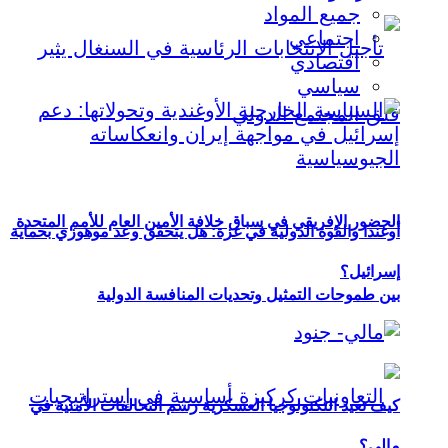
جميع المواد
اجتماعي
اقتصادي
سياسي
الحضور الإفريقي في سباق خلافة الأمين العام للأمم المتحدة
أوغندا والقوة الدولية في غزة: هل يتحقق وعد موهوزي بحماية
إسرائيل؟
بين طموحات التمثيل وتحديات المنافسة الدولية
كيف تعيد التكنولوجيا العسكرية رسم التحالفات الأمنية في
مالي؟