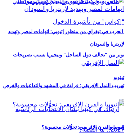
الحرب في تيغراي من منظور إثيوبي: اتهامات لمصر وتهديد
لإريتريا والسودان
توتر بين “تحالف دول الساحل” ونيجيريا بسبب تصريحات
تينوبو
تهريب النمل الإفريقي: قراءة في المشهد والتداعيات والفرص
إثيوبيا والقرن الإفريقي: تحوُّلات محسوبة؟