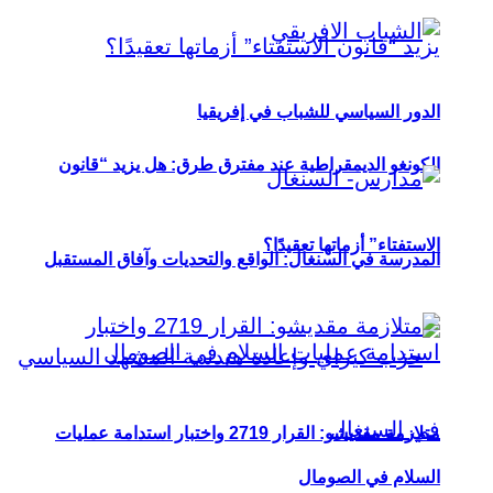
الدور السياسي للشباب في إفريقيا
الكونغو الديمقراطية عند مفترق طرق: هل يزيد “قانون
الاستفتاء” أزماتها تعقيدًا؟
المدرسة في السنغال: الواقع والتحديات وآفاق المستقبل
متلازمة مقديشو: القرار 2719 واختبار استدامة عمليات
السلام في الصومال