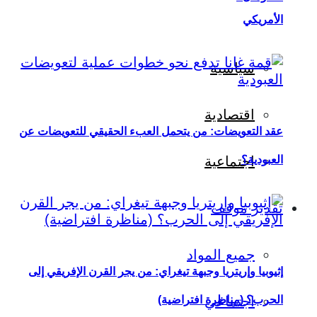
الأمريكي
سياسية
اقتصادية
عقد التعويضات: من يتحمل العبء الحقيقي للتعويضات عن
العبودية؟
اجتماعية
تقدير موقف
جميع المواد
إثيوبيا وإريتريا وجبهة تيغراي: من يجر القرن الإفريقي إلى
اجتماعي
الحرب؟ (مناظرة افتراضية)