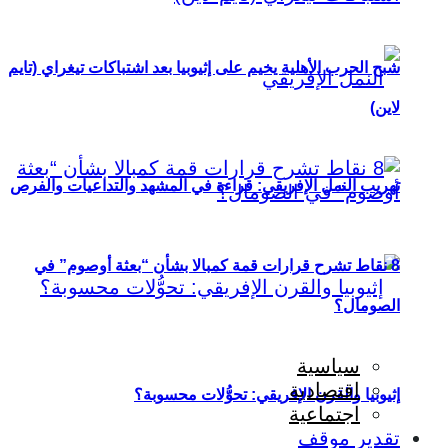
شبح الحرب الأهلية يخيم على إثيوبيا بعد اشتباكات تيغراي (تايم
لاين)
تهريب النمل الإفريقي: قراءة في المشهد والتداعيات والفرص
8 نقاط تشرح قرارات قمة كمبالا بشأن “بعثة أوصوم” في
الصومال؟
سياسية
اقتصادية
إثيوبيا والقرن الإفريقي: تحوُّلات محسوبة؟
اجتماعية
تقدير موقف