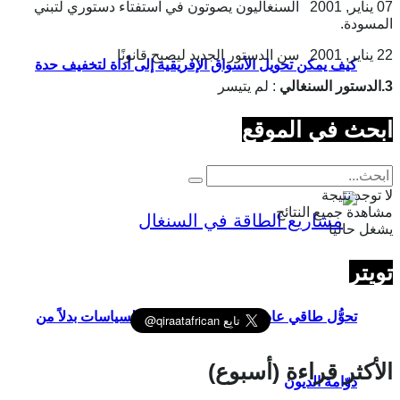
07 يناير, 2001 السنغاليون يصوتون في استفتاء دستوري لتبني
المسودة.
22 يناير, 2001 سن الدستور الجديد ليصبح قانونًا
كيف يمكن تحويل الأسواق الإفريقية إلى أداة لتخفيف حدة
3.الدستور السنغالي
: لم يتيسر
ابحث في الموقع
الأزمات؟
لا توجد نتيجة
مشاهدة جميع النتائج
يشغل حاليا
تويتر
تحوُّل طاقي عادل في السنغال.. تغيير السياسات بدلاً من
الأكثر قراءة (أسبوع)
دوّامة الديون