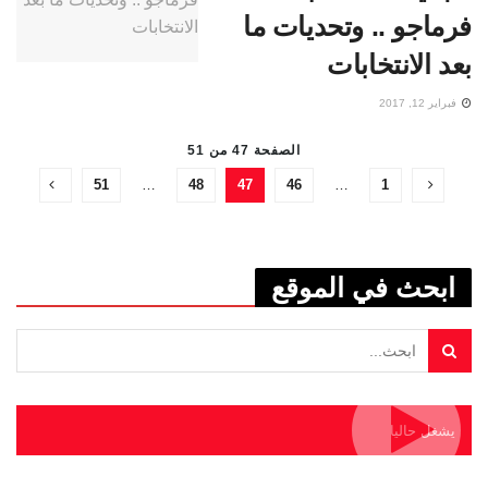
فرماجو .. وتحديات ما
بعد الانتخابات
فبراير 12, 2017
الصفحة 47 من 51
51
…
48
47
46
…
1
ابحث في الموقع
يشغل حاليا