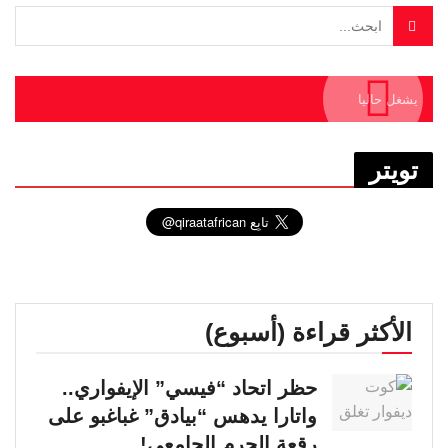
يشغل حاليا
تويتر
الأكثر قراءة (أسبوع)
حظر اتحاد “فيسي” الإيفواري..
واتارا يدهس “بيادق” غباغبو على
رقعة الحرم الجامعي!