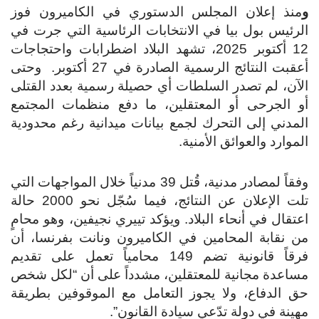
و
منذ إعلان المجلس الدستوري في الكاميرون فوز
الرئيس بول بيا في الانتخابات الرئاسية التي جرت في
12 أكتوبر 2025، تشهد البلاد اضطرابات واحتجاجات
أعقبت النتائج الرسمية الصادرة في 27 أكتوبر. وحتى
الآن، لم تصدر السلطات أي حصيلة رسمية بعدد القتلى
أو الجرحى أو المعتقلين، ما دفع منظمات المجتمع
المدني إلى التحرك لجمع بيانات ميدانية رغم محدودية
الموارد والعوائق الأمنية.
وفقاً لمصادر مدنية، قُتل 39 مدنياً خلال المواجهات التي
تلت الإعلان عن النتائج، فيما سُجّل نحو 2000 حالة
اعتقال في أنحاء البلاد. ويؤكد تييري نجيفين، وهو محامٍ
من نقابة المحامين في الكاميرون ونانت بفرنسا، أن
فرقاً قانونية تضم 149 محامياً تعمل على تقديم
مساعدة مجانية للمعتقلين، مشدداً على أن “لكل شخص
حق الدفاع، ولا يجوز التعامل مع الموقوفين بطريقة
مهينة في دولة تدّعي سيادة القانون”.