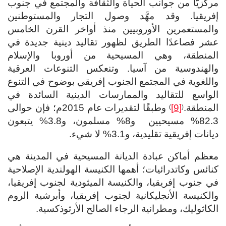
مركزيًّا من جوانب الحياة والثقافة والمجتمع في جنوب
إفريقيا. وقد مهَّد وصول التجار والمستوطنين
والمستعمرين الأوروبيين منذ أواخر القرن الخامس
عشر فصاعدًا الطريق لظهور تقاليد دينية جديدة في
المنطقة، وهي المسيحية من أوروبا والإسلام
والهندوسية من آسيا. وتنعكس التنوعات العرقية
واللغوية في المجتمع الجنوب إفريقي بوضوح في التنوع
الواسع للتقاليد والممارسات الدينية السائدة في
المنطقة.
[9]
وطبقًا لتقديرات عام 2015م؛ فإن حوالى
)
(
82.3% مسيحيين و8% مسلمون، و3.8% يتبعون
ديانات إفريقية تقليدية، و3.1% لا شيء.
معظم أماكن عبادة الديانة المسيحية في المدينة هي
كنائس وكاتدرائيات؛ أهمها الكنيسة الهولندية الإصلاحية
في جنوب إفريقيا، والكنيسة الميثودية لجنوب إفريقيا،
والكنيسة الأنجليكانية لجنوب إفريقيا، وأبرشية الروم
الكاثوليك، ومطرانية الرجاء الصالح الأرثوذكسية.