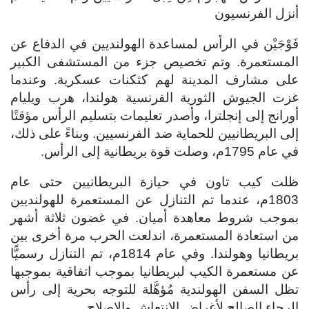
أنزل الفرنسيون
فَوْجَيْن في الرأس لمساعدة الهولنديين في الدفاع عن
المستعمرة. وتم تخصيص جزء من المستشفى الكبير
على مشارف المدينة لهم كثكنات عسكرية. وعندما
غزت الجيوش الثورية الفرنسية هولندا، هرب ويليام
أورانج إلى إنجلترا، وأصدر تعليمات بتسليم الرأس مؤقتًا
إلى البريطانيين للحماية ضد الفرنسيين. وبناءً على ذلك،
في عام 1795م، وصلت قوة بريطانية إلى الرأس.
ظلت كيب تاون في حيازة البريطانيين حتى عام
1803م، عندما تم التنازل عن المستعمرة للهولنديين
بموجب شروط معاهدة أميان. في غضون ثلاثة أشهر
من استعادة المستعمرة، اندلعت الحرب مرة أخرى بين
بريطانيا وهولندا. وفي عام 1814م، تم التنازل رسميًّا
عن مستعمرة الكيب لبريطانيا بموجب اتفاقية بموجبها
تظل السفن الهولندية مُؤهَّلة للتوجه بحرية إلى رأس
الرجاء الصالح لأغراض الانتعاش والإصلاح.