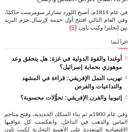
في عام 1814م، أصبح اللورد تشارلز سومرست حاكمًا،
وفي العام التالي افتتح أول خدمة لإرسال حزم البريد
بين إنجلترا وكيب تاون.
[5]
)
(
اقرأ أيضا
أوغندا والقوة الدولية في غزة: هل يتحقق وعد
موهوزي بحماية إسرائيل؟
تهريب النمل الإفريقي: قراءة في المشهد
والتداعيات والفرص
إثيوبيا والقرن الإفريقي: تحوُّلات محسوبة؟
وفي عام 1900م تم بناء السكك الحديدية، وفتح مناجم
الماس والذهب في الداخل، وانعكست كل عواقبها
الاقتصادية المتعددة على الأهمية التجارية لكيب تاون