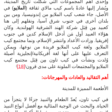
وإحدى أهم المجموعات التي شكَّلت تاريخ المدينة،
ويُشار إليها عادةً باسم كيب مالاي ثقافة (
الملايو
) في
الأصل، جاء شعب كيب الملايو من إندونيسيا، ومن بين
بلدان أخرى في جنوب شرق آسيا، ونقلهم إلى هنا
كعبيد مِن قِبَل شركة الهند الشرقية الهولندية. وكان
هؤلاء العبيد أول مَن أدخل الإسلام كدين في جنوب
إفريقيا. وزادت الأعداد وانتشر الإسلام، ونما مجتمع كيب
الملايو. ولغة كيب الملايو فريدة من نوعها، ويمكن
التعرف عليها على أنها لغة أفريكانية/إنجليزية أصيلة
وُلدت ونشأت في كيب تاون مِن قِبَل مجتمع كيب
الملايو والمجتمعات الملونة على مدى قرون
[18]
)
(
أهم التقاليد والعادات والمهرجانات:
الأطعمة المميزة للمدينة
في كيب تاون، يُعدّ الطعام والنبيذ جزءًا لا يتجزأ من
الحياة. والبحث عن الوجبة المثالية مع أفضل أنواع النبيذ