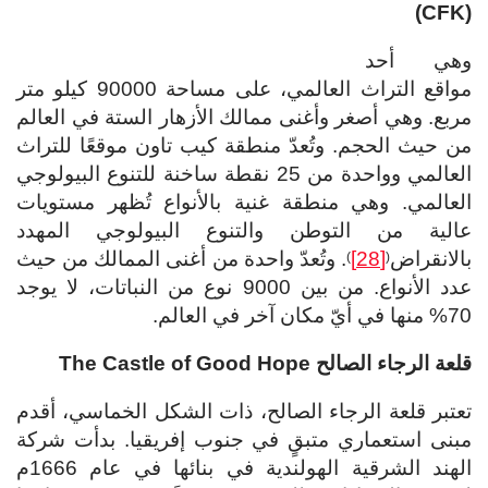
(CFK)
وهي أحد
مواقع التراث العالمي، على مساحة 90000 كيلو متر
مربع. وهي أصغر وأغنى ممالك الأزهار الستة في العالم
من حيث الحجم. وتُعدّ منطقة كيب تاون موقعًا للتراث
العالمي وواحدة من 25 نقطة ساخنة للتنوع البيولوجي
العالمي. وهي منطقة غنية بالأنواع تُظهر مستويات
عالية من التوطن والتنوع البيولوجي المهدد
بالانقراض
[28]
. وتُعدّ واحدة من أغنى الممالك من حيث
)
(
عدد الأنواع. من بين 9000 نوع من النباتات، لا يوجد
70% منها في أيّ مكان آخر في العالم.
قلعة الرجاء الصالح
The Castle of Good Hope
تعتبر قلعة الرجاء الصالح، ذات الشكل الخماسي، أقدم
مبنى استعماري متبقٍ في جنوب إفريقيا. بدأت شركة
الهند الشرقية الهولندية في بنائها في عام 1666م