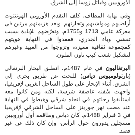
الأوروبيين وقبائل زوسا إلى الشرق.
وفي نهاية المطاف، كلف التقدم الأوروبي الهوتنتوت
أراضيهم ومواشيهم وتجارتهم. وبعد هزيمتهم مرتين في
معركة عامي 1713 و1755م، وتعرّضهم للإبادة بسبب
تفشي وباء الجدري، ففقدوا في النهاية هويتهم
كمجموعة ثقافية مميزة، وتزوجوا من العبيد وغيرهم
لتشكيل شعب كيب تاون الملون.
البرتغاليون
في عام 1487م، انطلق البحار البرتغالي
(
بارثولوميوس دياس
) للبحث عن طريق بحري إلى
الشرق. أثناء الإبحار على طول الساحل الغربي لإفريقيا،
واجهت سُفنه عاصفة شرسة، لكنه ومن كانوا معه
استأنفوا رحلتهم في اتجاه شرقي وهبطوا في النهاية
عند مصب نهر جوريتز على الساحل الشرقي لإفريقيا
في 3 فبراير 1488م. كان دياس وطاقمه أول أوروبيين
مسجلين يدورون حول الرأس، وإن كان ذلك عن غير
قصد.