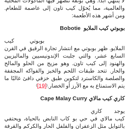
لا ينتهي أبدًا. وهي بوتقة تنصهر فيها المأكولات المحلية
والعالمية، مما يُحوّل كيب تاون إلى عاصمة للطعام.
ومن أشهر هذه الأطعمة:
بوبوتي كيب الملايو
Bobotie
بوبوتي كيب
الملايو. ظهر بوبوتي مع انتشار تجارة الرقيق في القرن
السابع عشر، والتي جلبت الإندونيسيين والماليزيين
والهنود إلى كيب تاون. وهو مزيج من الحلو والمالح
والحار. تتحد طبقات اللحم والخبز والفواكه المجففة
والصلصة والكاسترد لتكوين طبق خزفي دافئ غالبًا ما
يتم الاستمتاع به مع الأرز أو الخضار.
[19]
)
(
كاري كيب مالاي
Cape Malay Curry
يوجد كاري
كيب مالاي في حي بو كاب النابض بالحياة، ويحتفي
بالتوابل مثل الزعفران والفلفل الحار والكركم والقرفة