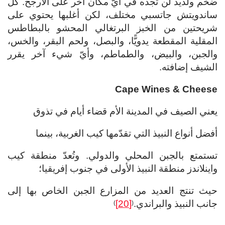
ضخم ولذيذ لن تجده في أيّ مكان آخر على الأرجح. كل
ساندويتش جاتسبي مختلف، لكن أغلبها يحتوي على
شريحتين من الخبز البرتغالي المحشو بالبطاطس
المقلية المقطعة يدويًّا، والبصل، ولحم البقر، والخس،
والجبن، والبيض، والطماطم، وأيّ شيء آخر يقرر
الشيف إضافته.
Cape Wines & Cheese
يعني الصيف في المدينة الأم قضاء أيام في تذوق
أفضل أنواع النبيذ التي تقدّمها كيب الغربية، بينما
تستمتع بالجبن المحلي والدولي. وتُعدّ منطقة كيب
واينلاندز منطقة النبيذ الأولى في جنوب إفريقيا؛
حيث تنتج العديد من المزارع الجبن الخاص بها إلى
جانب النبيذ والبراندي.
[20]
)
(