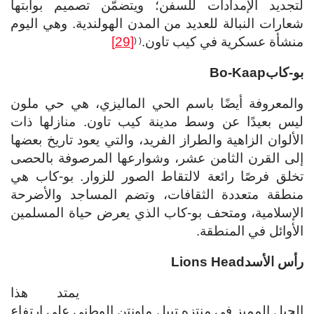
لتجديد الإمدادات للسفن؛ ويتضمَّن تصميم بوابتها
شعارات النبالة للعديد من المدن الهولندية. وهي اليوم
منشأة عسكرية في كيب تاون.
[29]
(
(
بو-كاب
Bo-Kaap
والمعروفة أيضًا باسم الحي الماليزي، هي حي ملون
ليس بعيدًا عن وسط مدينة كيب تاون. منازلها ذات
الألوان الزاهية والطراز الفريد، والتي يعود تاريخ بعضها
إلى القرن الثامن عشر، وشوارعها المرصوفة بالحصى
تخلق فرصًا رائعة لالتقاط الصور للزوار. بو-كاب هي
منطقة متعددة الثقافات، وتضم المساجد والأضرحة
الإسلامية، ومتحف بو-كاب الذي يعرض حياة المسلمين
الأوائل في المنطقة.
رأس الأسد
Lions Head
يمتد هذا
الجبل المميز في منتزه تيبل ماونتن الوطني على ارتفاع