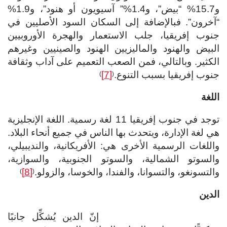
و15.7% “بيض”، و1.4%” آسيويون أو هنود”، و1.9%
“آخرون”. فبالإضافة إلى السكان السود الأصليين في
جنوب إفريقيا، جلب الاستعمار والهجرة الأوروبيين
البيض والهنود والماليزيين الهنود والصينيين وغيرهم
الكثير. وبالتالي، فمن الصعب التعميم على آداب وثقافة
جنوب إفريقيا بسبب التنوع.
[7]
)
(
اللغة
توجد في جنوب إفريقيا 11 لغة رسمية. اللغة الإنجليزية
هي لغة الإدارة، ويتحدث بها الناس في جميع أنحاء البلاد.
واللغات الرسمية الأخرى هي: الأفريكانية، والنديبيلي،
والسوتو الشمالية، والسوتو الجنوبية، والسوازية،
والتسونغو، والتسوانا، والفندا، والخوسا، والزولو.
[8]
)
(
الدين
إنّ الدين يُشكِّل جانبًا