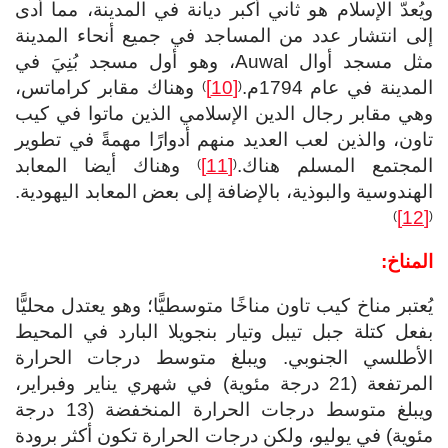
ويُعدّ الإسلام هو ثاني أكبر ديانة في المدينة، مما أدى
إلى انتشار عدد من المساجد في جميع أنحاء المدينة
مثل مسجد أوال Auwal، وهو أول مسجد بُنِيَ في
المدينة في عام 1794م.
[10]
وهناك مقابر كراماتس،
)
(
وهي مقابر رجال الدين الإسلامي الذين ماتوا في كيب
تاون، والذين لعب العديد منهم أدوارًا مهمةً في تطوير
المجتمع المسلم هناك.
[11]
وهناك أيضا المعابد
)
(
الهندوسية والبوذية، بالإضافة إلى بعض المعابد اليهودية.
[12]
)
(
المناخ:
يُعتبر مناخ كيب تاون مناخًا متوسطيًّا؛ وهو يعتدل محليًّا
بفعل كتلة جبل تيبل وتيار بنجويلا البارد في المحيط
الأطلسي الجنوبي. ويبلغ متوسط درجات الحرارة
المرتفعة (21 درجة مئوية) في شهري يناير وفبراير،
ويبلغ متوسط درجات الحرارة المنخفضة (13 درجة
مئوية) في يوليو، ولكن درجات الحرارة تكون أكثر برودة