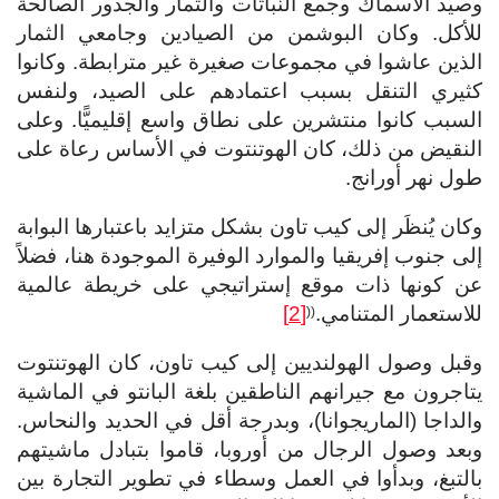
وصيد الأسماك وجمع النباتات والثمار والجذور الصالحة
للأكل. وكان البوشمن من الصيادين وجامعي الثمار
الذين عاشوا في مجموعات صغيرة غير مترابطة. وكانوا
كثيري التنقل بسبب اعتمادهم على الصيد، ولنفس
السبب كانوا منتشرين على نطاق واسع إقليميًّا. وعلى
النقيض من ذلك، كان الهوتنتوت في الأساس رعاة على
طول نهر أورانج.
وكان يُنظَر إلى كيب تاون بشكل متزايد باعتبارها البوابة
إلى جنوب إفريقيا والموارد الوفيرة الموجودة هنا، فضلاً
عن كونها ذات موقع إستراتيجي على خريطة عالمية
للاستعمار المتنامي.
[2]
(
(
وقبل وصول الهولنديين إلى كيب تاون، كان الهوتنتوت
يتاجرون مع جيرانهم الناطقين بلغة البانتو في الماشية
والداجا (الماريجوانا)، وبدرجة أقل في الحديد والنحاس.
وبعد وصول الرجال من أوروبا، قاموا بتبادل ماشيتهم
بالتبغ، وبدأوا في العمل وسطاء في تطوير التجارة بين