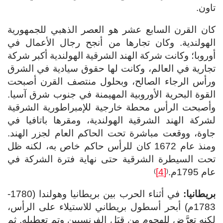
تاون.
كان القرن السابع عشر هو العصر الذهبي للجمهورية
الهولندية. وكان تجارها من أنجح رجال الأعمال في
أوروبا؛ وكانت شركة الهند الشرقية الهولندية أكبر شركة
تجارية في العالم، وكانت لها حقوق سيادية في الشرق
ورأس الرجاء الصالح، وبحلول منتصف القرن أصبحت
القوة البحرية الأوروبية المهيمنة في جنوب شرق آسيا.
وأصبحت الرأس محطة خارجية للإمبراطورية الشرقية
لشركة الهند الشرقية الهولندية، ومقرها باتافيا في
جاوة، ووقعت مباشرة تحت الحاكم العام لجزر الهند.
ومنذ عام 1672 كان للرأس حاكم خاص به، لكنه ظل
تحت السيطرة الشرقية حتى نهاية فترة الشركة في
عام 1795م.
[4]
)
(
بريطانيا:
في أثناء الحرب بين بريطانيا وهولندا (1780-
1783م) أبحر أسطول بريطاني للاستيلاء على الرأس،
لكنه تعرَّض للهجوم مِن قِبَل الفرنسيين وتم تعطيله. ثم