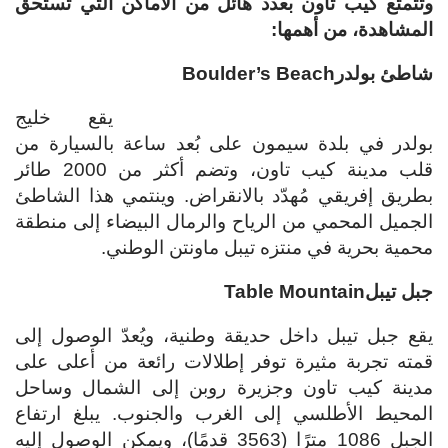
وتتمتع
كيب تاون بعدد هائل من الأماكن التي تستحق
المشاهدة، من أهمها:
شاطئ بولدر
Boulder’s Beach
يقع خليج
بولدر في بلدة سيمون على بُعد ساعة بالسيارة من
قلب مدينة كيب تاون، وتضم أكثر من 2000 طائر
بطريق إفريقي مُهدّد بالانقراض. وينتمي هذا الشاطئ
الجميل المحمي من الرياح والرمال البيضاء إلى منطقة
محمية بحرية في منتزه تيبل ماونتن الوطني.
جبل تيبل
Table Mountain
يقع جبل تيبل داخل حديقة وطنية، ويُعدّ الوصول إلى
قمته تجربة مثيرة توفر إطلالات رائعة من أعلى على
مدينة كيب تاون وجزيرة روبن إلى الشمال وساحل
المحيط الأطلسي إلى الغرب والجنوب. يبلغ ارتفاع
الجبل 1086 مترًا (3563 قدمًا)، ويمكن الوصول إليه