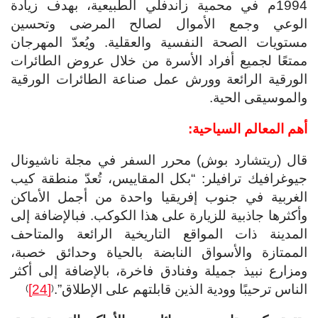
1994م في محمية زاندفلي الطبيعية، بهدف زيادة
الوعي وجمع الأموال لصالح المرضى وتحسين
مستويات الصحة النفسية والعقلية. ويُعدّ المهرجان
ممتعًا لجميع أفراد الأسرة من خلال عروض الطائرات
الورقية الرائعة وورش عمل صناعة الطائرات الورقية
والموسيقى الحية.
أهم المعالم السياحية:
قال (ريتشارد بوش) محرر السفر في مجلة ناشيونال
جيوغرافيك ترافيلر: “بكل المقاييس، تُعدّ منطقة كيب
الغربية في جنوب إفريقيا واحدة من أجمل الأماكن
وأكثرها جاذبية للزيارة على هذا الكوكب. فبالإضافة إلى
المدينة ذات المواقع التاريخية الرائعة والمتاحف
الممتازة والأسواق النابضة بالحياة وحدائق خصبة،
ومزارع نبيذ جميلة وفنادق فاخرة، بالإضافة إلى أكثر
الناس ترحيبًا وودية الذين قابلتهم على الإطلاق”.
[24]
)
(