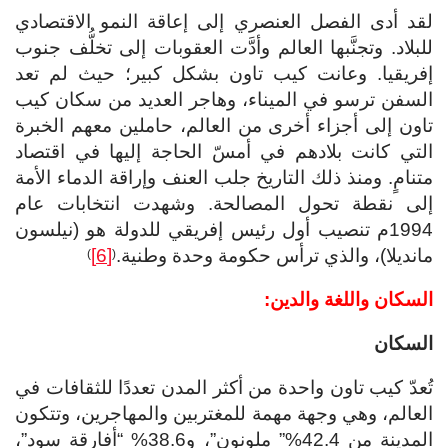
لقد أدى الفصل العنصري إلى إعاقة النمو الاقتصادي
للبلاد. وتجنَّبها العالم وأدَّت العقوبات إلى تخلُّف جنوب
إفريقيا. وعانت كيب تاون بشكل كبير؛ حيث لم تعد
السفن ترسو في الميناء، وهاجر العديد من سكان كيب
تاون إلى أجزاء أخرى من العالم، حاملين معهم الخبرة
التي كانت بلادهم في أمسّ الحاجة إليها في اقتصاد
متنامٍ. ومنذ ذلك التاريخ جلب العنف وإراقة الدماء الأمة
إلى نقطة تحول المصالحة. وشهدت انتخابات عام
1994م تنصيب أول رئيس إفريقي للدولة هو (نيلسون
مانديلا)، والذي ترأس حكومة وحدة وطنية.
[6]
)
(
السكان واللغة والدين:
السكان
تُعدّ كيب تاون واحدة من أكثر المدن تعددًا للثقافات في
العالم، وهي وجهة مهمة للمغتربين والمهاجرين، وتتكون
المدينة من 42.4%” ملونون”، و38.6% “أفارقة سود”،