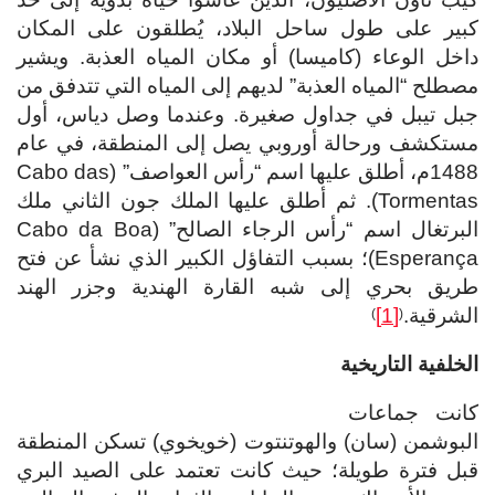
كبير على طول ساحل البلاد، يُطلقون على المكان
داخل الوعاء (كاميسا) أو مكان المياه العذبة. ويشير
مصطلح “المياه العذبة” لديهم إلى المياه التي تتدفق من
جبل تيبل في جداول صغيرة. وعندما وصل دياس، أول
مستكشف ورحالة أوروبي يصل إلى المنطقة، في عام
1488م، أطلق عليها اسم “رأس العواصف” (Cabo das
Tormentas). ثم أطلق عليها الملك جون الثاني ملك
البرتغال اسم “رأس الرجاء الصالح” (Cabo da Boa
Esperança)؛ بسبب التفاؤل الكبير الذي نشأ عن فتح
طريق بحري إلى شبه القارة الهندية وجزر الهند
الشرقية.
[1]
)
(
الخلفية التاريخية
كانت جماعات
البوشمن (سان) والهوتنتوت (خويخوي) تسكن المنطقة
قبل فترة طويلة؛ حيث كانت تعتمد على الصيد البري