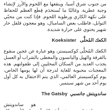
من جنوب شرق آسيا، وينقعها مع اللحوم والأرز لإنشاء
وجبة عطرية. وغالبًا ما تُستخدَم قِطَع العظم للحفاظ
على نكهة الكاري ورطوبة اللحوم. فإذا كنت من محبّي
التوابل، فاطلب بعض السامبال، وهو معجون فلفل حار
شهير يحتوي على حرارة شديدة.
الكعك المُحلَّى
Koeksister
الكعك المُحلَّى كوكسيستر، وهو عبارة عن عجين منقوع
بالقرفة والهيل واليانسون والمغطى بالشراب أو العسل
يجذب العديد من السكان المحليين إلى طفولتهم. هذه
المعجنات محبوبة للغاية لدرجة أن لها يومها الخاص،
يوم كوكسيستر العالمي، الذي يتم الاحتفال به كل أول
يوم أحد من شهر سبتمبر.
ساندويتش جاتسبي
The Gatsby
هو ساندويتش