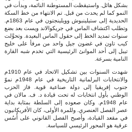
بشكل هائل. واستيقظت المستوطنة النائمة، وبدأت في
النمو كما لم يحدث من قبل. تم الانتهاء من خط السكة
الحديدية إلى ستيلينبوش وويلينجتون في عام 1863م.
وتطلب اكتشاف الماس في جريكوالاند ويست بعد بضع
سنوات تمديد الخط إلى حقول الماس البعيدة. وتحوَّلت
كيب تاون في غضون جيل واحد من مرفأ على خليج
تيبل إلى أحد الموانئ الرئيسية التي تخدم شبه القارة
النامية بسرعة.
شهدت السنوات بين تشكيل الاتحاد في عام 1910م
والانتخابات البرلمانية التاريخية في عام 1948م نموّ
جنوب إفريقيا إلى دولة صناعية قوية. فاز الحزب
الوطني بأول انتخابات له تحت قيادة د. ف. مالان في
عام 1948م. وكان صعوده إلى السلطة بمثابة بداية
عصر الفصل العنصري. وللمرة الأولى، كان الأفريكانيون
في مقعد القيادة، وأصبح الفصل القانوني على أُسُس
عرقية هو المحور الرئيسي للسياسة.