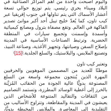
واليوم أصبحت واحدة من أهم المراكز الصناعية في
البلاد وميناء بحري رئيسي. يتم توزيع حوالي تسعة
أعشار الأسماك التي يتم تناولها في جنوب إفريقيا عبر
كيب تاون، كما يُعدّ خليج تيبل أحد أكبر موانئ تصدير
الفاكهة في العالم. وتقع مصفاة بترول ومصانع كيميائية
وأسمدة وإسمنت وتجميع سيارات في المنطقة
الحضرية. وترتبط الصناعات الأساسية في المدينة
بإصلاح السفن وصيانتها، وتجهيز الأغذية، وصناعة النبيذ،
وتصنيع الملابس، والبلاستيك، والسلع الجلدية.
[15]
)
(
وتعتبر كيب تاون
موطنًا للعديد من المصممين الموهوبين والحرفيين
المهرة الذين يُنتجون مجموعة واسعة من السلع
المصنوعة يدويًّا عالية الجودة من الحقائب المُزيَّنة
بالخرز إلى أغطية الوسائد المطرزة، وتستمد التصاميم
من الثقافات والتقاليد المتنوعة للأشخاص الذين
يعيشون في المدينة والمقاطعة، وتتراوح الأساليب من
التقليدية إلى المعاصرة. والملابس المخيطة يدويًّا،