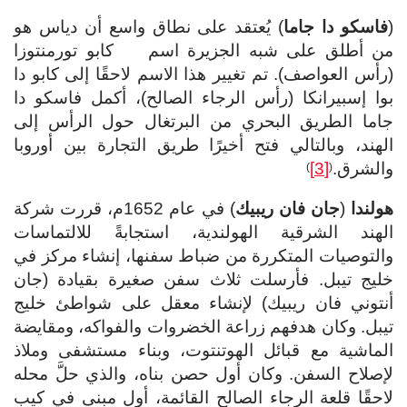
(
فاسكو دا جاما
) يُعتقد على نطاق واسع أن دياس هو
من أطلق على شبه الجزيرة اسم كابو تورمنتوزا
(رأس العواصف). تم تغيير هذا الاسم لاحقًا إلى كابو دا
بوا إسبيرانكا (رأس الرجاء الصالح)، أكمل فاسكو دا
جاما الطريق البحري من البرتغال حول الرأس إلى
الهند، وبالتالي فتح أخيرًا طريق التجارة بين أوروبا
والشرق.
[3]
)
(
هولندا
(
جان فان ريبيك
) في عام 1652م، قررت شركة
الهند الشرقية الهولندية، استجابةً للالتماسات
والتوصيات المتكررة من ضباط سفنها، إنشاء مركز في
خليج تيبل. فأرسلت ثلاث سفن صغيرة بقيادة (جان
أنتوني فان ريبيك) لإنشاء معقل على شواطئ خليج
تيبل. وكان هدفهم زراعة الخضروات والفواكه، ومقايضة
الماشية مع قبائل الهوتنتوت، وبناء مستشفى وملاذ
لإصلاح السفن. وكان أول حصن بناه، والذي حلَّ محله
لاحقًا قلعة الرجاء الصالح القائمة، أول مبنى في كيب