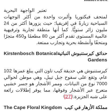
تعتبر الواجهة البحرية
لمتحف فيكتوريا وألبرت واحدة من أكثر الوجهات
السياحية زيارةً في إفريقيا؛ حيث يزورها أكثر من 24
مليون زائر سنويًّا. كما أنها منطقة تجارية وترفيهية
عالمية المستوى تقدم أكثر من 80 مطعمًا و450 متجرًا
ومتحفًا وأنشطة بحرية وتجارب ممتعة.
حدائق كيرستنبوش النباتية
Kirstenbosch Botanical
Garden
s
كيرستنبوش هي حديقة كيب تاون التي يبلغ عمرها 102
عام، وتقع على سفوح جبل تيبل، وهي موطن لحوالي
7000 نوع من النباتات. وممر الأشجار هو جسر خشبي
متعرج عبر الأشجار وفوقها، مما يوفر إطلالات رائعة
على شبه الجزيرة.
[27]
)
(
مملكة الأزهار في كيب
The Cape Floral Kingdom