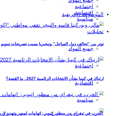
جميع المواد
اجتماعية
اقتصادية
الموسوعة الإفريقية
سياسية
تحليلات
توتر بين “تحالف دول الساحل” ونيجيريا بسبب تصريحات تينوبو
جميع المواد
اجتماعية
ارتباك في كينيا بشأن الانتخابات الرئاسية 2027.. ما القصة؟
اقتصادية
سياسية
الحرب في تيغراي من منظور إثيوبي: اتهامات لمصر وتهديد لإريت