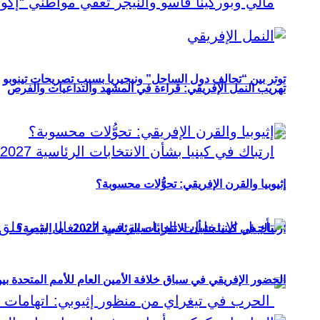
توتر بين “تحالف دول الساحل” ونيجيريا بسبب تصريحات تينوبو
تهريب النمل الإفريقي: قراءة في المشهد والتداعيات والفرص
إثيوبيا والقرن الإفريقي: تحوُّلات محسوبة؟
ارتباك في كينيا بشأن الانتخابات الرئاسية 2027.. ما القصة؟
الحضور الإفريقي في سباق خلافة الأمين العام للأمم المتحدة ب