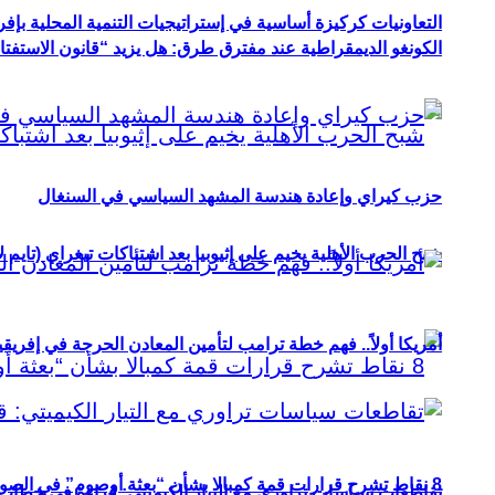
التعاونيات كركيزة أساسية في إستراتيجيات التنمية المحلية بإفري
الكونغو الديمقراطية عند مفترق طرق: هل يزيد “قانون الاستفتاء” 
حزب كيراي وإعادة هندسة المشهد السياسي في السنغال
شبح الحرب الأهلية يخيم على إثيوبيا بعد اشتباكات تيغراي (تايم ل
أمريكا أولاً.. فهم خطة ترامب لتأمين المعادن الحرجة في إفريقي
8 نقاط تشرح قرارات قمة كمبالا بشأن “بعثة أوصوم” في الصومال؟
تقاطعات سياسات تراوري مع التيار الكيميتي: قراءة في خطاب و