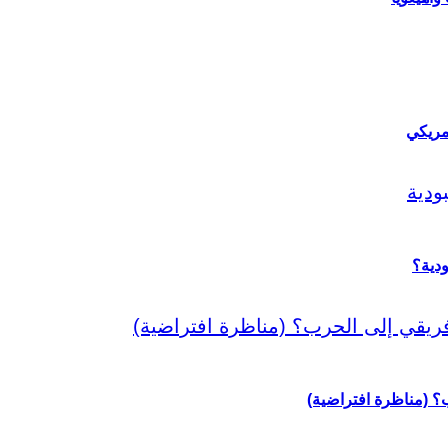
مريكي
دية؟
رب؟ (مناظرة افتراضية)