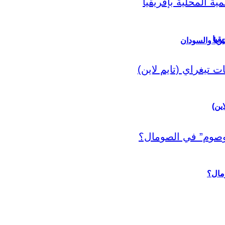
قيا
ريا والسودان
اين)