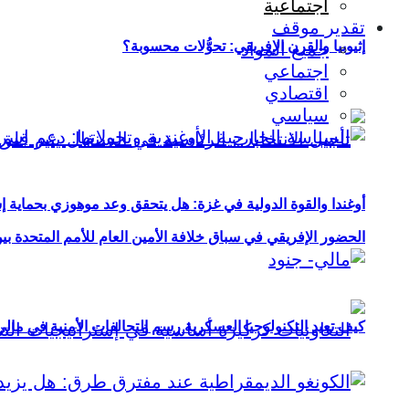
اجتماعية
تقدير موقف
إثيوبيا والقرن الإفريقي: تحوُّلات محسوبة؟
جميع المواد
اجتماعي
اقتصادي
سياسي
أوغندا والقوة الدولية في غزة: هل يتحقق وعد موهوزي بحماية إ
الحضور الإفريقي في سباق خلافة الأمين العام للأمم المتحدة ب
كيف تعيد التكنولوجيا العسكرية رسم التحالفات الأمنية في مال