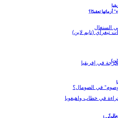
قيا
أزماتها تعقيدًا؟
اين)
ا
اهيغويا