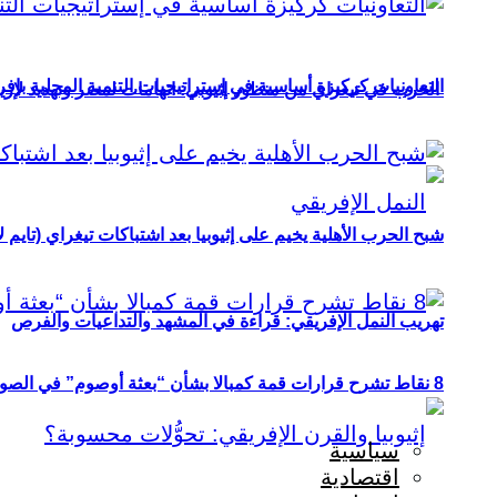
التعاونيات كركيزة أساسية في إستراتيجيات التنمية المحلية بإفري
الحرب في تيغراي من منظور إثيوبي: اتهامات لمصر وتهديد لإريت
شبح الحرب الأهلية يخيم على إثيوبيا بعد اشتباكات تيغراي (تايم ل
تهريب النمل الإفريقي: قراءة في المشهد والتداعيات والفرص
8 نقاط تشرح قرارات قمة كمبالا بشأن “بعثة أوصوم” في الصومال؟
سياسية
اقتصادية