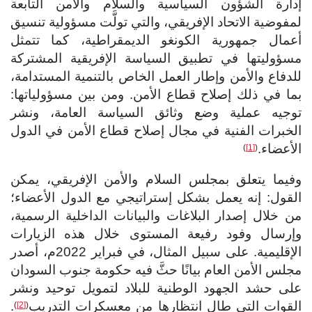
إدارة الشؤون السياسية والسلام والأمن التابعة
لمفوضية الاتحاد الإفريقي، والتي تولَّت مسؤولية تنسيق
أعمال جمهورية الكونغو الديمقراطية، كما تتمثل
مسؤوليتها في تطبيق السياسة الإفريقية المشتركة
للدفاع والأمن وإطار العمل الخاص بالتنمية المستدامة،
بما في ذلك إصلاح قطاع الأمن. ومن بين مسؤولياتها:
توجيه عملية وضع وثائق السياسة العامة، ونشر
الخبرات الفنية في مجال إصلاح قطاع الأمن في الدول
الأعضاء.
)
[1]
(
وفيما يتعلق بمجلس السلام والأمن الإفريقي، يمكن
القول: إنه يعمل بشكل إستراتيجي مع الدول الأعضاء؛
من خلال إصدار البلاغات والبيانات الداخلية الرسمية،
وإرسال وفود رفيعة المستوى خلال هذه الزيارات
الإقليمية. على سبيل المثال، في فبراير 2022م، أصدر
مجلس الأمن العام بيانًا حثَّ فيه حكومة جنوب السودان
على حشد الجهود الوطنية للبلاد لتمويل توحيد ونشر
القوات التي طال انتظارها من معسكرات التدريب
.
)
[2]
(