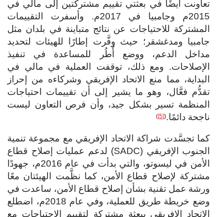
تعاونت أيضًا في بعثتي تقييم مشتركتين إلى مالي في
2015م وجامبيا في 2017م. وأسفرت التقييمات
المشتركة للاحتياجات عن نتائج متباينة في بلدان مثل
جامبيا ومدغشقر؛ حيث وفَّرت إطارًا للهيئات لتحديد
مداخل الدعم، ووضع أُطُر للمساعدة في تنفيذ
الإصلاحات. ومع ذلك، توقفت العملية في مالي في
البداية، مما منع الاتحاد الإفريقي وشركاءه من إحراز
تقدُّم فعَّال، وهو ما يشير إلى أن تقييمات احتياجات
المنظمة تسير بشكل جيد، وأن فرص التعاون ليست
ناجحة دائمًا.
)
[5]
(
كما تجسَّدت شراكة الاتحاد الإفريقي مع مجموعة تنمية
الجنوب الإفريقي (SADC) لدعم عمليات إصلاح قطاع
الأمن في ليسوتو، والتي بدأت في عام 2016م، جهودًا
مشتركة لإصلاح قطاع الأمن، كما نظَّمت الهيئتان معًا
ورشة عمل تقنية بشأن إصلاح قطاع الأمن، ساعدت في
وضع خريطة طريق للعملية، وفي عام 2018م، اضطلع
الاتحاد الإفريقي ببعثة مشتركة لتقييم الاحتياجات مع