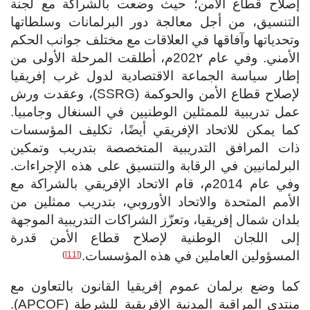
إصلاح قطاع الأمن؛ حيث وضعت بالشراكة مع لجنة
التنسيق، من أجل معالجة دور البرلمانات وسلطاتها
وتحدياتها وآفاقها في العلاقات مع مختلف جوانب الحكم
الأمني. وفي عام 202٢م، أطلقت المرحلة الأولى من
إطار سياسة الجماعة الاقتصادية لدول غرب إفريقيا
لإصلاح قطاع الأمن والحوكمة (SSRG)، وعقدت ورش
عمل تدريبية للممثلين الوطنيين في السنغال وجامبيا.
كما يمكن للاتحاد الإفريقي أيضًا، تكليف المؤسسات
ذات المرافق التدريبية المتخصصة بتدريب وتمكين
البرلمانيين في الرقابة والتنسيق على هذه الإجراءات.
وفي عام 2014م، قام الاتحاد الإفريقي بالشراكة مع
الأمم المتحدة والاتحاد الأوروبي، بتدريب ممثلين من
بلدان شمال إفريقيا، وتعزّز الشراكات التدريبية الموجهة
إلى اللجان الوطنية لإصلاح قطاع الأمن قدرة
المسؤولين العاملين في هذه المؤسسات.
)
[11]
(
كما وضع برلمان عموم إفريقيا القانون بالتعاون مع
منتدى المراقبة المدنية الإفريقية للشرطة (APCOF).