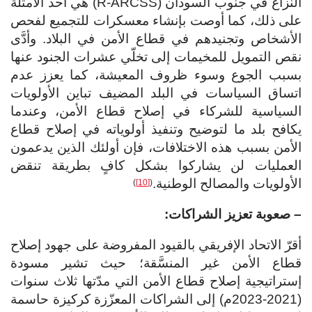
النزاع في جنوب السودان (R-ARCSS) هي أحد الأمثلة
على ذلك، كما أوصت بإنشاء معسكرات للتجميع لفحص
الأشخاص وتجنيدهم في قطاع الأمن في البلاد. وأدَّى
نقص التمويل للمخيمات إلى تخلّي عشرات الجنود عنها
بسبب الجوع وسوء ظروف المعيشة، كما يعزز عدم
اتساق السياسات في البلد المضيف تباين الأولويات
السياسية للشركاء في إصلاح قطاع الأمن، وعندما
يكافح بلد ما لتوضيح وتنفيذ أولوياته في إصلاح قطاع
الأمن بسبب هذه الاختلافات، فإن أولئك الذين يدعمون
العمليات لن يشاركوا بشكل كافٍ بطريقة تنقض
الأولويات والمصالح الوطنية.
)
[10]
(
– صعوبة تعزيز الشراكات:
أقرّ الاتحاد الإفريقي بالقيود المفروضة على جهود إصلاح
قطاع الأمن غير المنسَّقة؛ حيث تشير مسودة
إستراتيجية إصلاح قطاع الأمن التي مدّتها ثلاث سنوات
(2021-2023م) إلى الشراكات المعزّزة كركيزة حاسمة