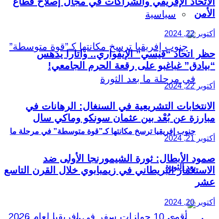
الاتحاد الإفريقي والشراكات في مجال إصلاح قطاع
الأمن
سياسية
أكتوبر 22, 2024
حظر اتحاد “فيسي” الإيفواري.. واتارا يدهس
“بيادق” غباغبو على رقعة الحرم الجامعي!
أكتوبر 22, 2024
الانتخابات التشريعية في السنغال: الرهانات في
مبارزة عن بُعْد بين عثمان سونكو وماكي سال
جنوب إفريقيا ترسخ مكانتها كـ”قوة متوسطة” في مرحلة ما
أكتوبر 21, 2024
صمود الأبطال: ثورة الشيمورنجا الأولى ضد
بعد الثورة
الاستعمار البريطاني في زيمبابوي خلال القرن التاسع
عشر
أكتوبر 20, 2024