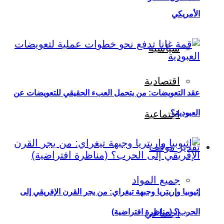
الأمريكي
سياسية
اقتصادية
عقد التعويضات: من يتحمل العبء الحقيقي للتعويضات عن
العبودية؟
اجتماعية
تقدير موقف
جميع المواد
إثيوبيا وإريتريا وجبهة تيغراي: من يجر القرن الإفريقي إلى
اجتماعي
الحرب؟ (مناظرة افتراضية)