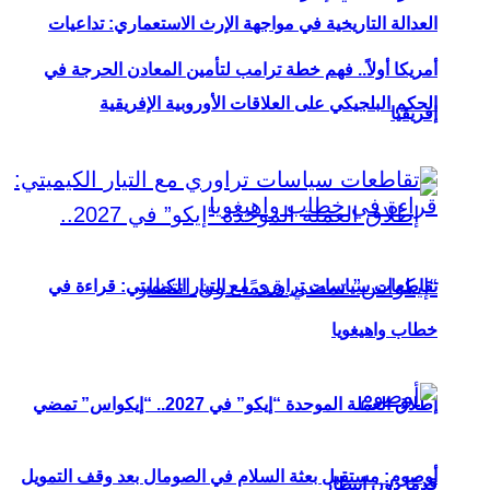
العدالة التاريخية في مواجهة الإرث الاستعماري: تداعيات
أمريكا أولاً.. فهم خطة ترامب لتأمين المعادن الحرجة في
الحكم البلجيكي على العلاقات الأوروبية الإفريقية
إفريقيا
تقاطعات سياسات تراوري مع التيار الكيميتي: قراءة في
خطاب واهيغويا
إطلاق العملة الموحدة “إيكو” في 2027.. “إيكواس” تمضي
أوصوم: مستقبل بعثة السلام في الصومال بعد وقف التمويل
قدمًا دون انتظار