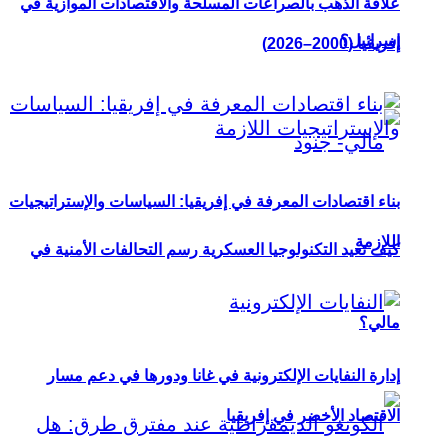
علاقة الذهب بالصراعات المسلحة والاقتصادات الموازية في
إسرائيل؟
إفريقيا (2000–2026)
بناء اقتصادات المعرفة في إفريقيا: السياسات والإستراتيجيات
اللازمة
كيف تعيد التكنولوجيا العسكرية رسم التحالفات الأمنية في
مالي؟
إدارة النفايات الإلكترونية في غانا ودورها في دعم مسار
الاقتصاد الأخضر في إفريقيا