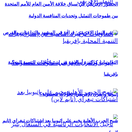
الحضور الإفريقي في سباق خلافة الأمين العام للأمم المتحدة
بين طموحات التمثيل وتحديات المنافسة الدولية
تهريب النمل الإفريقي: قراءة في المشهد والتداعيات والفرص
التعاونيات كركيزة أساسية في إستراتيجيات التنمية المحلية
بإفريقيا
إثيوبيا والقرن الإفريقي: تحوُّلات محسوبة؟
شبح الحرب الأهلية يخيم على إثيوبيا بعد اشتباكات تيغراي (تايم