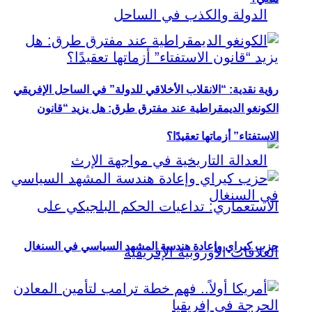
رؤية نقدية: “الانقلاب الأخلاقي للدولة” في الساحل الإفريقي
الكونغو الديمقراطية عند مفترق طرق: هل يزيد “قانون
الاستفتاء” أزماتها تعقيدًا؟
حزب كيراي وإعادة هندسة المشهد السياسي في السنغال