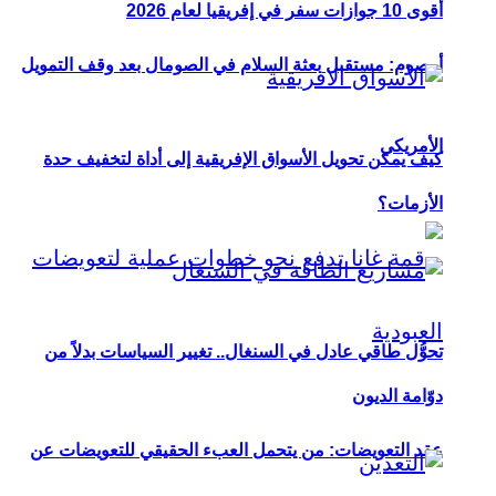
أقوى 10 جوازات سفر في إفريقيا لعام 2026
أوصوم: مستقبل بعثة السلام في الصومال بعد وقف التمويل
الأمريكي
كيف يمكن تحويل الأسواق الإفريقية إلى أداة لتخفيف حدة
الأزمات؟
تحوُّل طاقي عادل في السنغال.. تغيير السياسات بدلاً من
دوّامة الديون
عقد التعويضات: من يتحمل العبء الحقيقي للتعويضات عن