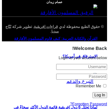
عصام زيدان
© حقوق الطبع محفوظة لدي
قراءات إفريقية
. تطوير شركة
بُنّاج
ميديا
.
القرآن والكتابة العربية: كيف قاوم المسلمون الأفارقة
Welcome Back!
الاسترقاق في أمريكا؟
Login to your account below
Remember Me
Forgotten Password?
لماذا تحتل 6 دول إفريقية قائمة الدول الأكثر سخاءً في