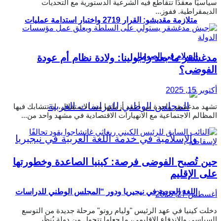
سياسيًا معقدًا تتقاطع فيه الشرعية الدستورية مع التحديات
الديمقراطية. ففوز...
متلازمة مقديشو: القرار 2719 واختبار استدامة عمليات
السلام في الصومال
مدغشقر ما بعد راجولينا: ولادة نظام أم عودة
الفوضى؟
أكتوبر 15, 2025
تشهد مدغشقر واحدة من أعقد أزماتها منذ الاستقلال، إذ تتشابك فيها
المظالم الاجتماعية مع الانهيارات الاقتصادية في مشهد واحد من...
حين تُصبح الفوضى فرصة: كينيا الصاعدة وخطورتها
على الإقليم
اللغة العربية في نيجيريا ودور “المجلس الوطني للدراسات
أغسطس 27, 2025
دخلت كينيا في عهد الرئيس "وليام روتو" مرحلة جديدة من التوسع
السياسي والاندفاع الإقليمي، ما جعلها تتحول من دولة يُنظَر...