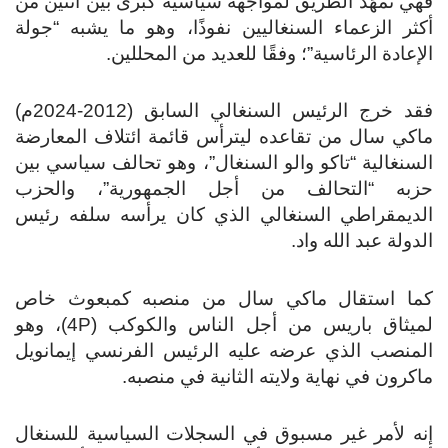
فهي تمهِّد الطريق لمواجهة سياسية كبرى بين اثنين من
أكثر الزعماء السنغاليين نفوذًا، وهو ما يشبه “جولة
الإعادة الرئاسية”؛ وفقًا للعديد من المحللين.
فقد خرج الرئيس السنغالي السابق (2012-2024م)
ماكي سال من تقاعده ليترأس قائمة ائتلاف المعارضة
السنغالية “تاكو والو السنغال”، وهو تحالف سياسي بين
حزبه “التحالف من أجل الجمهورية”، والحزب
الديمقراطي السنغالي الذي كان يرأسه سلفه رئيس
الدولة عبد الله واد.
كما استقال ماكي سال من منصبه كمبعوث خاص
لميثاق باريس من أجل الناس والكوكب (4P)، وهو
المنصب الذي عرضه عليه الرئيس الفرنسي إيمانويل
ماكرون في نهاية ولايته الثانية في منصبه.
إنه لأمر غير مسبوق في السجلات السياسية للسنغال