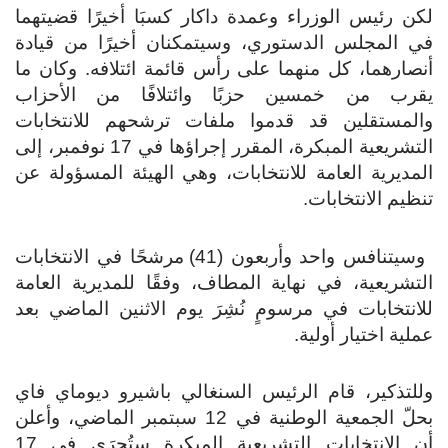
لكن رئيس الوزراء وعمدة داكار كسبَا أخيرًا قضيتهما
في المجلس الدستوري، وسيتمكنان أخيرًا من قيادة
أنصارهما، كل منهما على رأس قائمة ائتلافه. وكان ما
يقرب من خمسين حزبًا وائتلافًا من الأحزاب
والمستقلين قد قدموا ملفات ترشحهم للانتخابات
التشريعية المبكرة، المقرر إجراؤها في 17 نوفمبر، إلى
المديرية العامة للانتخابات، وهي الهيئة المسؤولة عن
تنظيم الانتخابات.
وسيتنافس واحد وأربعون (41) مرشحًا في الانتخابات
التشريعية، في نهاية المطاف، وفقًا للمديرية العامة
للانتخابات في مرسومٍ نُشِرَ يوم الاثنين الماضي بعد
عملية اختيار أولية.
وللتذكير، قام الرئيس السنغالي باشيرو ديوماي فاي
بحلّ الجمعية الوطنية في 12 سبتمبر الماضي، وأعلن
أن الانتخابات التشريعية المبكرة ستُجرَى في 17