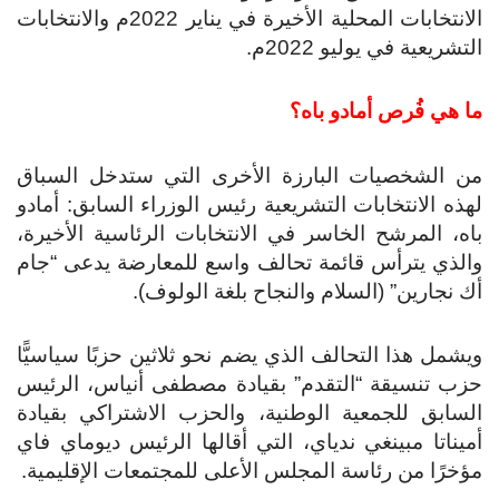
الانتخابات المحلية الأخيرة في يناير 2022م والانتخابات
التشريعية في يوليو 2022م.
ما هي فُرص أمادو باه؟
من الشخصيات البارزة الأخرى التي ستدخل السباق
لهذه الانتخابات التشريعية رئيس الوزراء السابق: أمادو
باه، المرشح الخاسر في الانتخابات الرئاسية الأخيرة،
والذي يترأس قائمة تحالف واسع للمعارضة يدعى “جام
أك نجارين” (السلام والنجاح بلغة الولوف).
ويشمل هذا التحالف الذي يضم نحو ثلاثين حزبًا سياسيًّا
حزب تنسيقة “التقدم” بقيادة مصطفى أنياس، الرئيس
السابق للجمعية الوطنية، والحزب الاشتراكي بقيادة
أميناتا مبينغي ندياي، التي أقالها الرئيس ديوماي فاي
مؤخرًا من رئاسة المجلس الأعلى للمجتمعات الإقليمية.