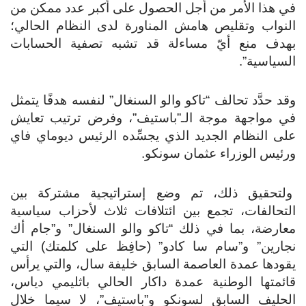
في هذا الأمر من أجل الحصول على أكبر عدد ممكن من
النواب وتقليص هامش المناورة لدى النظام الحالي؛
بهدف منع أيّ مساءلة قد تشبه تصفية الحسابات
السياسية”.
وقد حدَّد تحالف “تاكو والو السنغال” لنفسه هدفًا يتمثل
في مواجهة موجة الـ”باستيف”، وفرض ترتيب تعايش
على النظام الجديد الذي يجسِّده الرئيس ديوماي فاي
ورئيس الوزراء عثمان سونكو.
ولتحقيق ذلك، تم وضع إستراتيجية مشتركة بين
التحالفات، تجمع بين ائتلافات ثلاث لأحزاب سياسية
معارضة، بما في ذلك “تاكو والو السنغال” و”جام أك
نجارين” و”سام سا كادو” (حافِظ على كلمتك) التي
يقودها عمدة العاصمة السابق خليفة سال، والتي يرأس
قائمتها الوطنية عمدة داكار الحالي باثليمي دياس،
الحليف السابق لسونكو و”باستيف”، لا سيما خلال