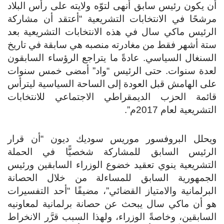
أن يكون رئيس سابق أنهى لتوّه ولايته على رأس البلاد
مرشحًا في الانتخابات التشريعية “أعتقد أن مشاركة
الرئيس ماكي سال في هذه الانتخابات التشريعية بعد
ستة أشهر فقط من مغادرته منصبه هي سابقة في تاريخ
السنغال السياسي. عادةً ما يتراجع الرؤساء السابقون
لعدة سنوات. حتى الرئيس “واد” أمضى خمس سنوات
على الهامش قبل العودة إلى الساحة السياسية ليترأس
قائمة الحزب الديمقراطي الاجتماعي للانتخابات
التشريعية لعام 2017م”.
ويحلل البروفسور موريس سوديك ديون “أن قرار
الرئيس السابق للمشاركة شخصيًّا في الحملة
التشريعية ينوي تعقيد خضوع الوزراء السابقين ورئيس
الجمهورية السابق للمساءلة من خلال الحصانة
البرلمانية والامتياز القضائي”، مضيفًا “أحد التفسيرات
هو أن ماكي سال يبحث عن حصانة برلمانية لمعاونيه
السابقين، وخاصةً الوزراء، ولهذا السبب قرَّر الانخراط