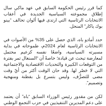
كما قرر رئيس الحكومة السابق في عهد ماكي سال
إطلاق مجموعته السياسية الجديدة في أعقاب
الانتخابات الرئاسية التي ارتدى فيها ألوان تحالف “بينو
بوك ياكار” المنحل.
حدد أمادو باه، الذي حصل على 35% من الأصوات في
الانتخابات الرئاسية لعام 2024م، طموحاته في بداية
مسيرته السياسية، واضعًا نفسه كزعيم محتمل
لمعارضة تبحث عن قيادة؛ خاصةً أن “السنغال تمر بفترة
من التوقعات الكبيرة والتحديات الاقتصادية والاجتماعية
التي لا حَصْر لها. وقد حان الوقت أكثر من أيّ وقت
مضى للتصرُّف، وليس بتسرع بل بفطنة ومنهجية
وتصميم”.
لكن من مقدور رئيس الوزراء السابق “باه” أن يعتمد
على دعم المديرين التنفيذيين في حزب التجمع الوطني