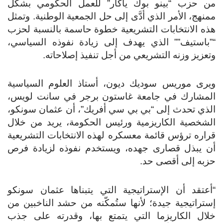
من حزب “بينو بوك ياكار” للعمل الحكومي بشكل
ممنهج، الأمر الذي أدَّى إلى حل الجمعية الوطنية. وتمثل
هذه الانتخابات التشريعية خطوة حاسمة بالنسبة لحزب
“”باستيف”” الذي يهدف إلى زيادة نفوذه السياسي،
وتعزيز وزنه التشريعي من أجل تنفيذ إصلاحاته.
ويرى موريس سوديك ديون، أستاذ العلوم السياسية
المشارك في جامعة غاستون برجر في سانت لويس،
الذي تحدث إلى “بي بي سي أفريك”، أن عثمان سونكو،
الشخصية الكاريزمية ورئيس الحكومة، يريد من خلال
قراره ترؤس قائمة معسكره لهذه الانتخابات التشريعية
أن يبذل قصارى جهده، ويستخدم نفوذه لزيادة فرص
حزبه إلى أقصى حد.
“أعتقد أن الإستراتيجية التي يتبناها عثمان سونكو
إستراتيجية جيدة؛ لأنها ستُمكّنه من حشد الناخبين من
خلال الكاريزما التي يتمتع بها، وقدرته على جذب