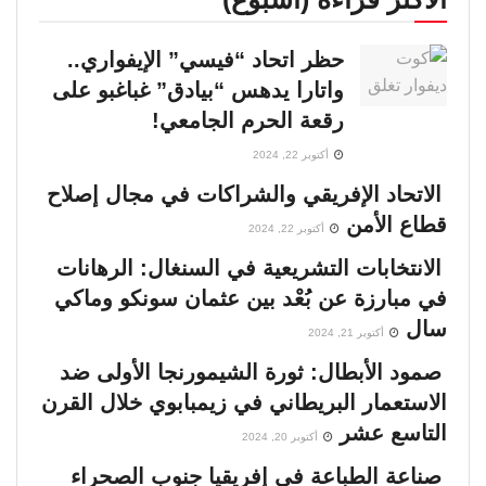
حظر اتحاد “فيسي” الإيفواري..
واتارا يدهس “بيادق” غباغبو على
رقعة الحرم الجامعي!
أكتوبر 22, 2024
الاتحاد الإفريقي والشراكات في مجال إصلاح
قطاع الأمن
أكتوبر 22, 2024
الانتخابات التشريعية في السنغال: الرهانات
في مبارزة عن بُعْد بين عثمان سونكو وماكي
سال
أكتوبر 21, 2024
صمود الأبطال: ثورة الشيمورنجا الأولى ضد
الاستعمار البريطاني في زيمبابوي خلال القرن
التاسع عشر
أكتوبر 20, 2024
صناعة الطباعة في إفريقيا جنوب الصحراء