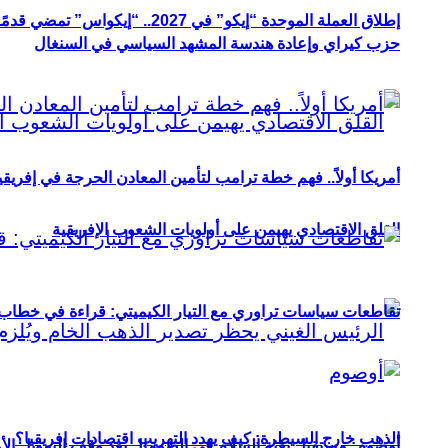
إطلاق العملة الموحدة “إيكو” في 2027.. “إيكواس” تمضي قدمًا دون انتظار
حزب كيراي وإعادة هندسة المشهد السياسي في السنغال
أمريكا أولاً.. فهم خطة ترامب لتأمين المعادن الحرجة في إفريقي
القلق الاقتصادي يهيمن على أولويات الشعوب الإفريقية
تقاطعات سياسات تراوري مع التيار الكيميتي: قراءة في خطاب و
الذهب خارج السيطرة: كيف يهدد التهريب اقتصادات إفريقيا؟
أوصوم: مستقبل بعثة السلام في الصومال بعد وقف التمويل الأ