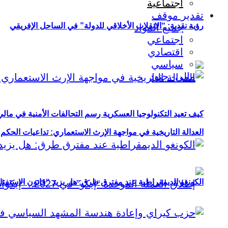
اجتماعية
تقدير موقف
رؤية نقدية: “الانقلاب الأخلاقي للدولة” في الساحل الإفريقي
جميع المواد
اجتماعي
اقتصادي
سياسي
كيف تعيد التكنولوجيا العسكرية رسم التحالفات الأمنية في مال
العدالة التاريخية في مواجهة الإرث الاستعماري: تداعيات الحكم ا
الكونغو الديمقراطية عند مفترق طرق: هل يزيد “قانون الاستفتاء” 