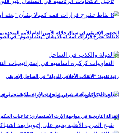
الحضور الإفريقي في سباق خلافة الأمين العام للأمم المتحدة ب
8 نقاط تشرح قرارات قمة كمبالا بشأن “بعثة أوصوم” في الصومال؟
رؤية نقدية: “الانقلاب الأخلاقي للدولة” في الساحل الإفريقي
التعاونيات كركيزة أساسية في إستراتيجيات التنمية المحلية بإفري
العدالة التاريخية في مواجهة الإرث الاستعماري: تداعيات الحكم ا