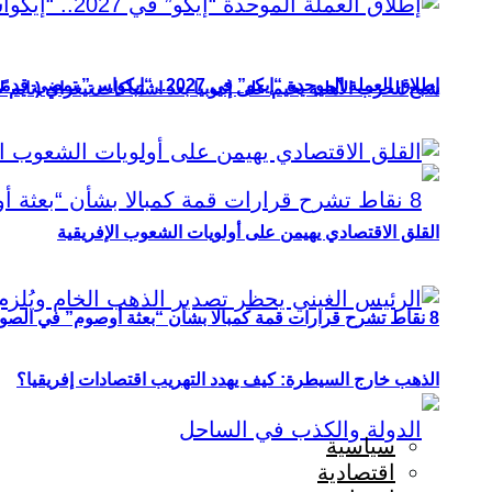
إطلاق العملة الموحدة “إيكو” في 2027.. “إيكواس” تمضي قدمًا دون انتظار
شبح الحرب الأهلية يخيم على إثيوبيا بعد اشتباكات تيغراي (تايم ل
القلق الاقتصادي يهيمن على أولويات الشعوب الإفريقية
8 نقاط تشرح قرارات قمة كمبالا بشأن “بعثة أوصوم” في الصومال؟
الذهب خارج السيطرة: كيف يهدد التهريب اقتصادات إفريقيا؟
سياسية
اقتصادية