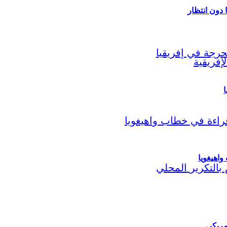
ا
اهيغويا
مريكي