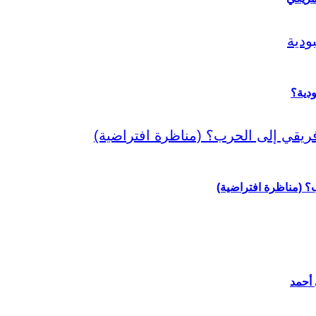
دية؟
رب؟ (مناظرة افتراضية)
 أحمد