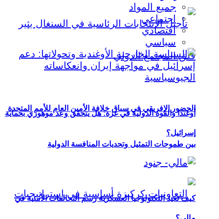
جميع المواد
اجتماعي
اقتصادي
سياسي
الحضور الإفريقي في سباق خلافة الأمين العام للأمم المتحدة
أوغندا والقوة الدولية في غزة: هل يتحقق وعد موهوزي بحماية
إسرائيل؟
بين طموحات التمثيل وتحديات المنافسة الدولية
كيف تعيد التكنولوجيا العسكرية رسم التحالفات الأمنية في
مالي؟