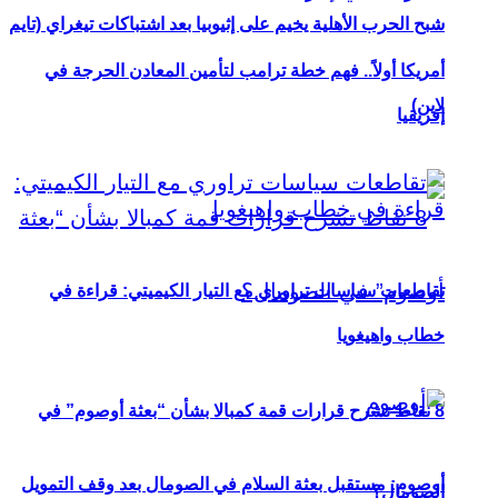
شبح الحرب الأهلية يخيم على إثيوبيا بعد اشتباكات تيغراي (تايم
أمريكا أولاً.. فهم خطة ترامب لتأمين المعادن الحرجة في
لاين)
إفريقيا
تقاطعات سياسات تراوري مع التيار الكيميتي: قراءة في
خطاب واهيغويا
8 نقاط تشرح قرارات قمة كمبالا بشأن “بعثة أوصوم” في
أوصوم: مستقبل بعثة السلام في الصومال بعد وقف التمويل
الصومال؟