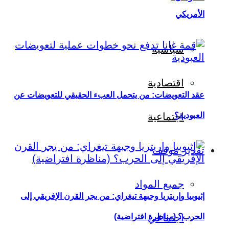
الأمريكي
سياسية
اقتصادية
عقد التعويضات: من يتحمل العبء الحقيقي للتعويضات عن
العبودية؟
اجتماعية
تقدير موقف
جميع المواد
إثيوبيا وإريتريا وجبهة تيغراي: من يجر القرن الإفريقي إلى
اجتماعي
الحرب؟ (مناظرة افتراضية)