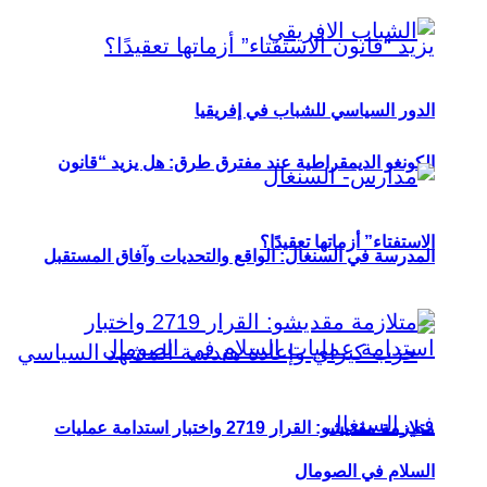
الدور السياسي للشباب في إفريقيا
الكونغو الديمقراطية عند مفترق طرق: هل يزيد “قانون
الاستفتاء” أزماتها تعقيدًا؟
المدرسة في السنغال: الواقع والتحديات وآفاق المستقبل
متلازمة مقديشو: القرار 2719 واختبار استدامة عمليات
السلام في الصومال