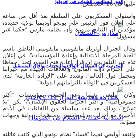
الدور السياسي للشباب في إفريقيا
عليها في 26 أغسطس.
واستولى العسكريون على السلطة بعد أقل من ساعة
على إعلان فوز الرئيس علي بونجو أوديمبا بولاية جديدة،
مؤكدين أن النتائج مزورة وأن نظامه مارس “حكما غير
مسؤول”.
وقال الجنرال أولريك مانفومبي مانفومبي الناطق باسم
“لجنة المرحلة الانتقالية وإعادة المؤسسات”، في إعلان
تلاه عبر التلفزيون إن قرار إعادة فتح الحدود اتخذ “حفاظا
المدرسة في السنغال: الواقع والتحديات وآفاق المستقبل
على احترام دولة القانون والعلاقات الجيدة مع جيراننا
ومجمل دول العالم”. وشدد على “الإرادة الحازمة” لدى
العسكريين في “الوفاء بالتزاماتهم الدولية”.
وكان أوليغي نغيما وعد الجمعة بمؤسسات “أكثر
ديموقراطية” و”أكثر احتراماً لحقوق الإنسان”، لكن “بلا
تسرّع”، وذلك بعد عقد سلسلة من اللقاءات في الأيام
الأخيرة مع أحزاب ودبلوماسيين ومنظمات دولية وجهات
مموّلة.
وانتقد أوليغي نغيما “فساد” نظام بونجو الذي كانت عائلته