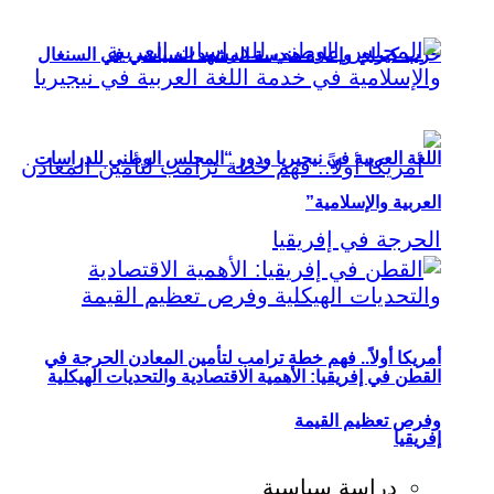
حزب كيراي وإعادة هندسة المشهد السياسي في السنغال
اللغة العربية في نيجيريا ودور “المجلس الوطني للدراسات
العربية والإسلامية”
أمريكا أولاً.. فهم خطة ترامب لتأمين المعادن الحرجة في
القطن في إفريقيا: الأهمية الاقتصادية والتحديات الهيكلية
وفرص تعظيم القيمة
إفريقيا
دراسة سياسية