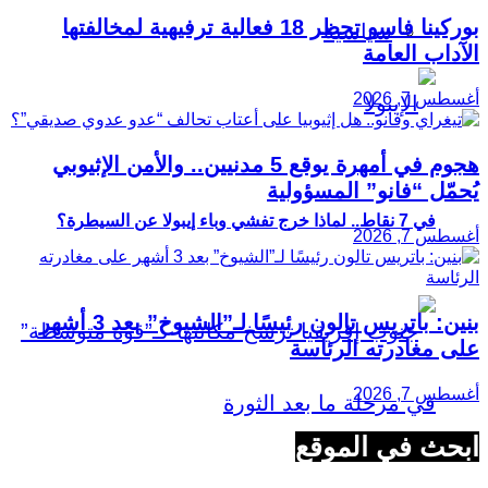
بوركينا فاسو تحظر 18 فعالية ترفيهية لمخالفتها
سياسية
الآداب العامة
أغسطس 7, 2026
هجوم في أمهرة يوقع 5 مدنيين.. والأمن الإثيوبي
يُحمّل “فانو” المسؤولية
في 7 نقاط.. لماذا خرج تفشي وباء إيبولا عن السيطرة؟
أغسطس 7, 2026
بنين: باتريس تالون رئيسًا لـ”الشيوخ” بعد 3 أشهر
على مغادرته الرئاسة
أغسطس 7, 2026
ابحث في الموقع