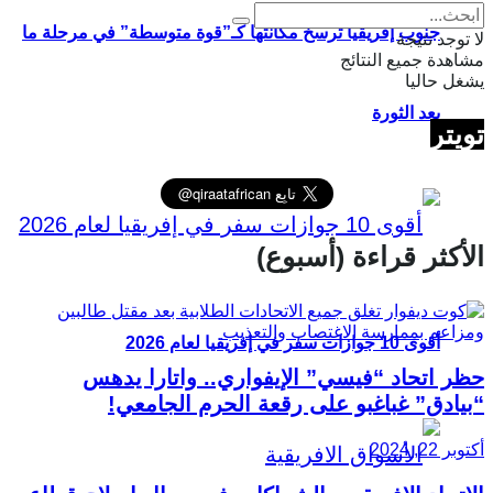
جنوب إفريقيا ترسخ مكانتها كـ”قوة متوسطة” في مرحلة ما
لا توجد نتيجة
مشاهدة جميع النتائج
يشغل حاليا
بعد الثورة
تويتر
الأكثر قراءة (أسبوع)
أقوى 10 جوازات سفر في إفريقيا لعام 2026
حظر اتحاد “فيسي” الإيفواري.. واتارا يدهس
“بيادق” غباغبو على رقعة الحرم الجامعي!
أكتوبر 22, 2024