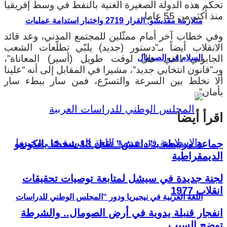
تحكم هذه الدولة الصغيرة الغنية بالنفط في وسط إفريقيا
منذ أكثر من 55 عاما.
متلازمة مقديشو: القرار 2719 واختبار استدامة عمليات
وفي خطاب آخر أمام ممثّلين للمجتمع المدني، وعد قائد
الانقلاب أيضاً بـ”دستور (جديد) يلبّي تطلّعات الشعب
الجابوني الذي ظلّ لوقت طويل (أسير) المعاناة”،
السلام في الصومال
وبـ”قانون انتخابي جديد”، مشيرا في المقابل إلى أنه “علينا
ألا نخلط بين السرعة والتسرّع، فمن سار ببطء سار
بأمان”.
اقرأ أيضا
جماعة مرتبطة بـ”داعش” تقتل 13 شخصًا بالكونغو
الديمقراطية
لجنة جديدة في سيشل لمتابعة توصيات تحقيقات
انقلاب 1977
اللغة العربية في نيجيريا ودور “المجلس الوطني للدراسات
انفجار قنبلة يدوية في أرض الصومال.. والشرطة
توضح السبب