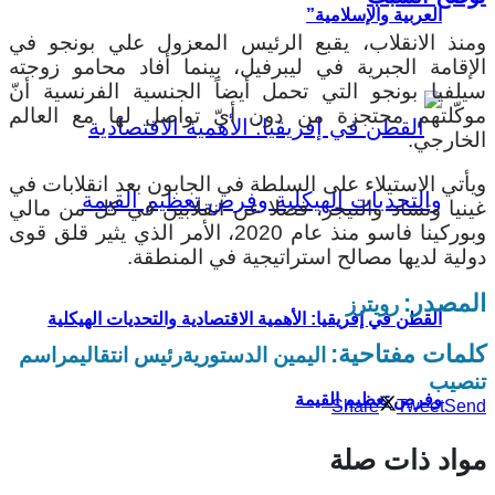
العربية والإسلامية”
ومنذ الانقلاب، يقبع الرئيس المعزول علي بونجو في
الإقامة الجبرية في ليبرفيل، بينما أفاد محامو زوجته
سيلفيا بونجو التي تحمل أيضاً الجنسية الفرنسية أنّ
موكّلتهم محتجزة من دون أيّ تواصل لها مع العالم
الخارجي.
ويأتي الاستيلاء على السلطة في الجابون بعد انقلابات في
غينيا وتشاد والنيجر، فضلا عن انقلابين في كل من مالي
وبوركينا فاسو منذ عام 2020، الأمر الذي يثير قلق قوى
دولية لديها مصالح استراتيجية في المنطقة.
المصدر:
رويترز
القطن في إفريقيا: الأهمية الاقتصادية والتحديات الهيكلية
كلمات مفتاحية:
اليمين الدستورية
رئيس انتقالي
مراسم
تنصيب
وفرص تعظيم القيمة
Share
Tweet
Send
مواد ذات صلة