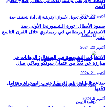
الاتحاد الإفريقي والشراكات في مجال إصلاح قطاع
الأمن
أكتوبر 22, 2024
كيف يمكن تحويل الأسواق الإفريقية إلى أداة لتخفيف حدة
صمود الأبطال: ثورة الشيمورنجا الأولى ضد
الاستعمار البريطاني في زيمبابوي خلال القرن التاسع
الأزمات؟
عشر
أكتوبر 20, 2024
الانتخابات التشريعية في السنغال: الرهانات في
مبارزة عن بُعْد بين عثمان سونكو وماكي سال
أكتوبر 21, 2024
صناعة الطباعة في إفريقيا جنوب الصحراء وعوامل
تحوُّل طاقي عادل في السنغال.. تغيير السياسات بدلاً من
دَفْعها
أكتوبر 6, 2024
دوّامة الديون