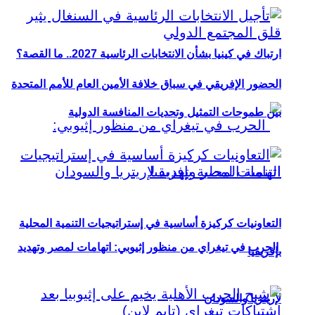
ارتباك في كينيا بشأن الانتخابات الرئاسية 2027.. ما القصة؟
الحضور الإفريقي في سباق خلافة الأمين العام للأمم المتحدة
بين طموحات التمثيل وتحديات المنافسة الدولية
التعاونيات كركيزة أساسية في إستراتيجيات التنمية المحلية
الحرب في تيغراي من منظور إثيوبي: اتهامات لمصر وتهديد
بإفريقيا
لإريتريا والسودان