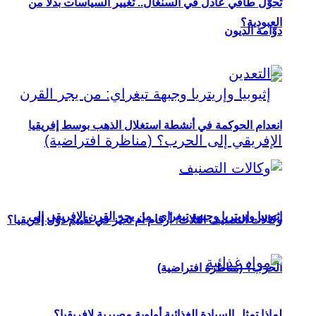
تحوُّل طاقي عادل في السنغال.. تغيير السياسات بدلاً من
العبودية؟
دوّامة الديون
انعدام الحوكمة في أنشطة استغلال الذهب بوسط إفريقيا
إثيوبيا وإريتريا وجبهة تيغراي: من يجر القرن الإفريقي إلى
وكالات التصنيف الثلاث: أرقام أم تحيّز في تقييم دول إفريقيا؟
الحرب؟ (مناظرة افتراضية)
لماذا تمثل السيادة الغذائية أولوية مصيرية لإفريقيا؟