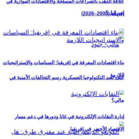
علاقة الذهب بالصراعات المسلحة والاقتصادات الموازية في
إسرائيل؟
إفريقيا (2000–2026)
بناء اقتصادات المعرفة في إفريقيا: السياسات والإستراتيجيات
اللازمة
كيف تعيد التكنولوجيا العسكرية رسم التحالفات الأمنية في
مالي؟
إدارة النفايات الإلكترونية في غانا ودورها في دعم مسار
الاقتصاد الأخضر في إفريقيا