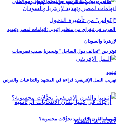
الحرب في تيغراي من منظور إثيوبي: اتهامات لمصر وتهديد
لإريتريا والسودان
توتر بين “تحالف دول الساحل” ونيجيريا بسبب تصريحات
تينوبو
تهريب النمل الإفريقي: قراءة في المشهد والتداعيات والفرص
إثيوبيا والقرن الإفريقي: تحوُّلات محسوبة؟