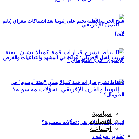
شبح الحرب الأهلية يخيم على إثيوبيا بعد اشتباكات تيغراي (تايم
لاين)
تهريب النمل الإفريقي: قراءة في المشهد والتداعيات والفرص
8 نقاط تشرح قرارات قمة كمبالا بشأن “بعثة أوصوم” في
الصومال؟
سياسية
اقتصادية
إثيوبيا والقرن الإفريقي: تحوُّلات محسوبة؟
اجتماعية
تقدير موقف