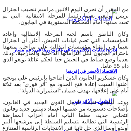
من المقرر أن تجرى اليوم الاثنين مراسم تنصيب الجنرال
بريس أوليغي نغيما رئيسا للمرحلة الانتقالية -التي لم
تحدد مدتها- أمام المحكمة الدستورية في الجابون.
وكان الناطق باسم لجنة المرحلة الانتقالية وإعادة
المؤسسات التي تضم قيادات الجيش، أعلن أن الجنرال
نغيما قرر إنشاء مؤسسات انتقالية على مراحل، متعهدا
إدارة النفايات الإلكترونية في غانا ودورها في دعم مسار
باحترام الجابون لكل التزاماتها الداخلية والخارجية، وذلك
بعدما وضع ضباط في الجيش حدا لحكم عائلة بونغو الذي
دام 55 عاما.
الاقتصاد الأخضر في إفريقيا
وكان عسكريو الجابون الذين أطاحوا بالرئيس علي بونجو،
أعلنوا السبت إعادة فتح الحدود مع “أثر فوري” بعد ثلاثة
أيام على إغلاقها، بهدف ضمان “استمرارية الدولة”.
ووعد أوليغي نغيما، الرجل القوي الجديد في الغابون،
بإصلاحات دستورية من ضمنها اعتماد دستور جديد وقانون
انتخابي جديد، مغلقا الباب أمام أحزاب المعارضة
الرئيسية التي تطالبه بتسليم السلطة إلى مرشحها ألبير
أوندو أوسا الذي حل ثانيا في الانتخابات الرئاسية المتنازع